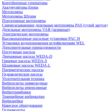
Контейнерные генераторы
Аккумуляторы блоки
Мотопомпы
Мотопомпы Шторм
Портативные мотопомпы
Самовсасывающие дизельные мотопомпы PAS (сухой запуск)
Дизельные мотопомпы VAR (заливные)
Электрические мотопомпы
Высоконапорные насосные установки PAC H
Установки водопонижения иглофильтрами WEL
Дополнительные принадлежности
Погружные насосы
Дренажные насосы WEDA-D
Грязевые насосы WEDA-S
Шламовые насосы WEDA-L
Пневматические насосы
Гидравлические насосы
Уплотнительная техника
Виброплиты прямоходные
Виброплиты реверсивные
Вибротрамбовки
Траншейные виброкатки
Виброрейки
Навесное оборудование
Гидромолоты