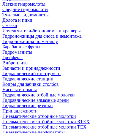
Легкие гидромолоты
Средние гидромолоты
Тяжелые гидромолоты
Долота и пики
Смазка
Измельчители-бетоноломы и крашеры
Гидроножницы для сноса и демонтажа
Гидроножницы по металлу
Барабанные фрезы
Гидромагниты
Грейферы
Виброплиты
Запчасти и принадлежности
Гидравлический инструмент
Гидравлические станции
Копры для забивки столбов
Насосы и помпы
Гидравлические отбойные молотки
Гидравлические алмазные дрели
Гидравлические резчики
Принадлежности
Пневматические отбойные молотки
Пневматические отбойные молотки RTEX
Пневматические отбойные молотки TEX
Пневматические перфораторы