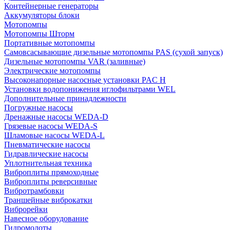
Контейнерные генераторы
Аккумуляторы блоки
Мотопомпы
Мотопомпы Шторм
Портативные мотопомпы
Самовсасывающие дизельные мотопомпы PAS (сухой запуск)
Дизельные мотопомпы VAR (заливные)
Электрические мотопомпы
Высоконапорные насосные установки PAC H
Установки водопонижения иглофильтрами WEL
Дополнительные принадлежности
Погружные насосы
Дренажные насосы WEDA-D
Грязевые насосы WEDA-S
Шламовые насосы WEDA-L
Пневматические насосы
Гидравлические насосы
Уплотнительная техника
Виброплиты прямоходные
Виброплиты реверсивные
Вибротрамбовки
Траншейные виброкатки
Виброрейки
Навесное оборудование
Гидромолоты