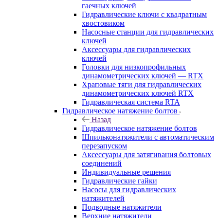
гаечных ключей
Гидравлические ключи с квадратным
хвостовиком
Насосные станции для гидравлических
ключей
Аксессуары для гидравлических
ключей
Головки для низкопрофильных
динамометрических ключей — RTX
Храповые тяги для гидравлических
динамометрических ключей RTX
Гидравлическая система RTA
Гидравлическое натяжение болтов
Назад
Гидравлическое натяжение болтов
Шпильконатяжители с автоматическим
перезапуском
Аксессуары для затягивания болтовых
соединений
Индивидуальные решения
Гидравлические гайки
Насосы для гидравлических
натяжителей
Подводные натяжители
Верхние натяжители