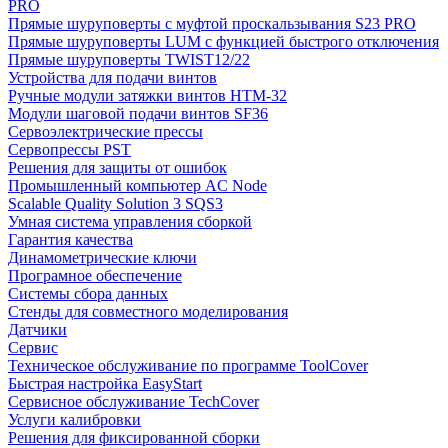
PRO
Прямые шуруповерты с муфтой проскальзывания S23 PRO
Прямые шуруповерты LUM с функцией быстрого отключения
Прямые шуруповерты TWIST12/22
Устройства для подачи винтов
Ручные модули затяжки винтов HTM-32
Модули шаговой подачи винтов SF36
Сервоэлектрические прессы
Сервопрессы PST
Решения для защиты от ошибок
Промышленный компьютер AC Node
Scalable Quality Solution 3 SQS3
Умная система управления сборкой
Гарантия качества
Динамометрические ключи
Програмное обеспечение
Системы сбора данных
Стенды для совместного моделирования
Датчики
Сервис
Техническое обслуживание по программе ToolCover
Быстрая настройка EasyStart
Cервисное обслуживание TechCover
Услуги калибровки
Решения для фиксированной сборки