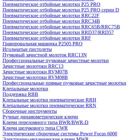
Пневматические отбойные молотки P25 PRO
Пневматические отбойные молотки P25 PRO серии D
Пневматические отбойные молотки RRC22F
Пневматические отбойные молотки RRC34B
Пневматические отбойные молотки RRC65B/RRC75B
Пневматические отбойные молотки RRD37/RRD57
Пневматические отбойные молотки RRF
Гравировальная машинка P2505 PRO
Игольчатые пистолеты
Пучковый зачистной молоток RRC13N
Профессиональные пучковые зачистные молотки
Зачистные молотоки RRC13
Зачистные молотоки RVM07B
Зачистные молотоки RVM08B
Профессиональные прямые пучковые зачистные молотки
Клепальные молотки
Поддержка RBB
Клепальные молотки пневматические RRH
Клепальные молотки пневматические RRN
Сборочные инструменты
Ручные динамометрические ключи
Ключи переломного типа BWR/BWR-D
Ключи щелчкового типа CWR
Электрические сборочные системы Power Focus 6000
Электронно-механические ключи MWR