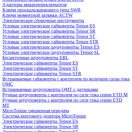
Адаптеры микропереключателя
Ключи проскальзывающего типа SWR
Ключи моментной затяжки ACTW
Электрические сборочные инструменты
Угловые электрические гайковерты Tensor ES
Угловые электрические гайковерты Tensor SR
Угловые электрические гайковерты Tensor ST
Угловые электрические гайковерты Tensor STR
Угловые электрические шуруповерты Tensor ES
Угловые электрические шуруповерты Tensor SL
Бесщеточные шуруповерты EBL
Электрические гайковерты Tensor ES
Электрические гайковерты Tensor ST
Электрические гайковерты Tensor STR
Встраиваемые гайковерты с контролем по величине силы тока
QMC
Встраиваемые шуруповерты QMT с датчиками
Ручные шуруповерты с контролем по силе тока серии ETD M
Ручные шуруповерты с контролем по силе тока серии ETD
MT
MicroTorque смещенная передача
Система винтового дозатора MicroTorque
Электрические гайковерты Tensor ES
Электрические гайковерты Tensor SR
Электрические гайковерты Tensor ST