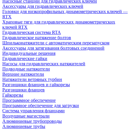
Насосные станции для гидравлических ключей
Аксессуары для гидравлических ключей
Головки для низкопрофильных динамометрических ключей —
RTX
Храповые тяги для гидравлических динамометрических
ключей RTX
Гидравлическая система RTA
Гидравлическое натяжение болтов
Шпильконатяжители с автоматическим перезапуском
Аксессуары для затягивания болтовых соединений
Индивидуальные решения
Гидравлические гайки
Насосы для гидравлических натяжителей
Подводные натяжители
Верхние натяжители
Натяжители ветряных турбин
Разгонщики фланцев и гайкорезы
Разгонщики фланцев
Гайкорезы
Программное обеспечение
Програмное обеспечение для загрузки
Система управления фланцами
Воздушные магистрали
Алюминиевые трубопроводы
Алюминиевые трубы