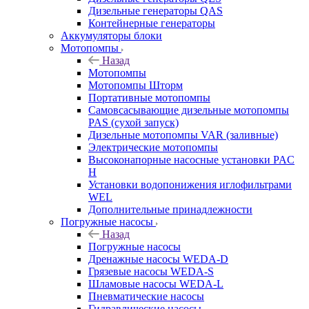
Дизельные генераторы QAS
Контейнерные генераторы
Аккумуляторы блоки
Мотопомпы
Назад
Мотопомпы
Мотопомпы Шторм
Портативные мотопомпы
Самовсасывающие дизельные мотопомпы
PAS (сухой запуск)
Дизельные мотопомпы VAR (заливные)
Электрические мотопомпы
Высоконапорные насосные установки PAC
H
Установки водопонижения иглофильтрами
WEL
Дополнительные принадлежности
Погружные насосы
Назад
Погружные насосы
Дренажные насосы WEDA-D
Грязевые насосы WEDA-S
Шламовые насосы WEDA-L
Пневматические насосы
Гидравлические насосы