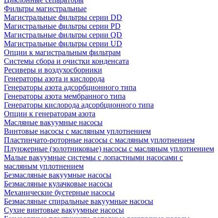
Фильтры магистральные
Магистральные фильтры серии DD
Магистральные фильтры серии PD
Магистральные фильтры серии QD
Магистральные фильтры серии UD
Опции к магистральным фильтрам
Системы сбора и очистки конденсата
Ресиверы и воздухосборники
Генераторы азота и кислорода
Генераторы азота адсорбционного типа
Генераторы азота мембранного типа
Генераторы кислорода адсорбционного типа
Опции к генераторам азота
Масляные вакуумные насосы
Винтовые насосы с масляным уплотнением
Пластинчато-роторные насосы с масляным уплотнением
Плунжерные (золотниковые) насосы с масляным уплотнением
Малые вакуумные системы с лопастными насосами с
масляным уплотнением
Безмасляные вакуумные насосы
Безмасляные кулачковые насосы
Механические бустерные насосы
Безмасляные спиральные вакуумные насосы
Сухие винтовые вакуумные насосы