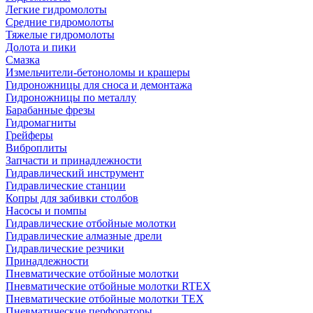
Легкие гидромолоты
Средние гидромолоты
Тяжелые гидромолоты
Долота и пики
Смазка
Измельчители-бетоноломы и крашеры
Гидроножницы для сноса и демонтажа
Гидроножницы по металлу
Барабанные фрезы
Гидромагниты
Грейферы
Виброплиты
Запчасти и принадлежности
Гидравлический инструмент
Гидравлические станции
Копры для забивки столбов
Насосы и помпы
Гидравлические отбойные молотки
Гидравлические алмазные дрели
Гидравлические резчики
Принадлежности
Пневматические отбойные молотки
Пневматические отбойные молотки RTEX
Пневматические отбойные молотки TEX
Пневматические перфораторы