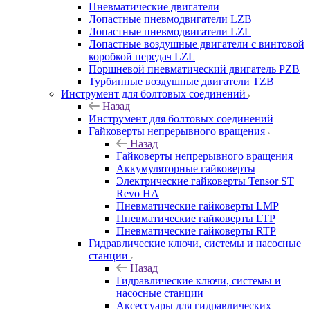
Пневматические двигатели
Лопастные пневмодвигатели LZB
Лопастные пневмодвигатели LZL
Лопастные воздушные двигатели с винтовой
коробкой передач LZL
Поршневой пневматический двигатель PZB
Турбинные воздушные двигатели TZB
Инструмент для болтовых соединений
Назад
Инструмент для болтовых соединений
Гайковерты непрерывного вращения
Назад
Гайковерты непрерывного вращения
Аккумуляторные гайковерты
Электрические гайковерты Tensor ST
Revo HA
Пневматические гайковерты LMP
Пневматические гайковерты LTP
Пневматические гайковерты RTP
Гидравлические ключи, системы и насосные
станции
Назад
Гидравлические ключи, системы и
насосные станции
Аксессуары для гидравлических