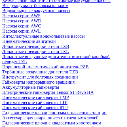
Безмасляные пластинчато-роторные вакуумные насосы
Воздуходувки с боковым каналом
Водокольцевые вакуумные насосы
Насосы серии AWS
Насосы серии AWD
Насосы серии AWC
Насосы серии AWL
Интеллектуальные водокольцевые насосы
Пневматические двигатели
Лопастные пневмодвигатели LZB
Лопастные пневмодвигатели LZL
Лопастные воздушные двигатели с винтовой коробкой
передач LZL
Поршневой пневматический двигатель PZB
Турбинные воздушные двигатели TZB
Инструмент для болтовых соединений
Гайковерты непрерывного вращения
Аккумуляторные гайковерты
Электрические гайковерты Tensor ST Revo HA
Пневматические гайковерты LMP
Пневматические гайковерты LTP
Пневматические гайковерты RTP
Гидравлические ключи, системы и насосные станции
Аксессуары для гидравлических гаечных ключей
Гидравлические ключи с квадратным хвостовиком