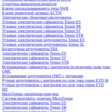
Адаптеры микропереключателя
Ключи проскальзывающего типа SWR
Ключи моментной затяжки ACTW
Электрические сборочные инструменты
Угловые электрические гайковерты Tensor ES
Угловые электрические гайковерты Tensor SR
Угловые электрические гайковерты Tensor ST
Угловые электрические гайковерты Tensor STR
Угловые электрические шуруповерты Tensor ES
Угловые электрические шуруповерты Tensor SL
Бесщеточные шуруповерты EBL
Электрические гайковерты Tensor ES
Электрические гайковерты Tensor ST
Электрические гайковерты Tensor STR
Встраиваемые гайковерты с контролем по величине силы тока
QMC
Встраиваемые шуруповерты QMT с датчиками
Ручные шуруповерты с контролем по силе тока серии ETD M
Ручные шуруповерты с контролем по силе тока серии ETD
MT
MicroTorque смещенная передача
Система винтового дозатора MicroTorque
Электрические гайковерты Tensor ES
Электрические гайковерты Tensor SR
Электрические гайковерты Tensor ST