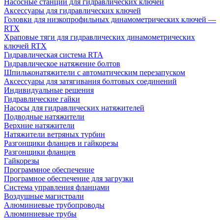
Насосные станции для гидравлических ключей
Аксессуары для гидравлических ключей
Головки для низкопрофильных динамометрических ключей —
RTX
Храповые тяги для гидравлических динамометрических
ключей RTX
Гидравлическая система RTA
Гидравлическое натяжение болтов
Шпильконатяжители с автоматическим перезапуском
Аксессуары для затягивания болтовых соединений
Индивидуальные решения
Гидравлические гайки
Насосы для гидравлических натяжителей
Подводные натяжители
Верхние натяжители
Натяжители ветряных турбин
Разгонщики фланцев и гайкорезы
Разгонщики фланцев
Гайкорезы
Программное обеспечение
Програмное обеспечение для загрузки
Система управления фланцами
Воздушные магистрали
Алюминиевые трубопроводы
Алюминиевые трубы