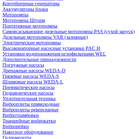
Контейнерные генераторы
Аккумуляторы блоки
Мотопомпы
Мотопомпы Шторм
Портативные мотопомпы
Самовсасывающие дизельные мотопомпы PAS (сухой запуск)
Дизельные мотопомпы VAR (заливные)
Электрические мотопомпы
Высоконапорные насосные установки PAC H
Установки водопонижения иглофильтрами WEL
Дополнительные принадлежности
Погружные насосы
Дренажные насосы WEDA-D
Грязевые насосы WEDA-S
Шламовые насосы WEDA-L
Пневматические насосы
Гидравлические насосы
Уплотнительная техника
Виброплиты прямоходные
Виброплиты реверсивные
Вибротрамбовки
Траншейные виброкатки
Виброрейки
Навесное оборудование
Гидромолоты