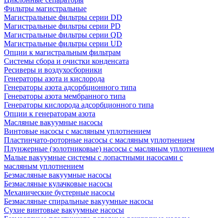
Фильтры магистральные
Магистральные фильтры серии DD
Магистральные фильтры серии PD
Магистральные фильтры серии QD
Магистральные фильтры серии UD
Опции к магистральным фильтрам
Системы сбора и очистки конденсата
Ресиверы и воздухосборники
Генераторы азота и кислорода
Генераторы азота адсорбционного типа
Генераторы азота мембранного типа
Генераторы кислорода адсорбционного типа
Опции к генераторам азота
Масляные вакуумные насосы
Винтовые насосы с масляным уплотнением
Пластинчато-роторные насосы с масляным уплотнением
Плунжерные (золотниковые) насосы с масляным уплотнением
Малые вакуумные системы с лопастными насосами с
масляным уплотнением
Безмасляные вакуумные насосы
Безмасляные кулачковые насосы
Механические бустерные насосы
Безмасляные спиральные вакуумные насосы
Сухие винтовые вакуумные насосы