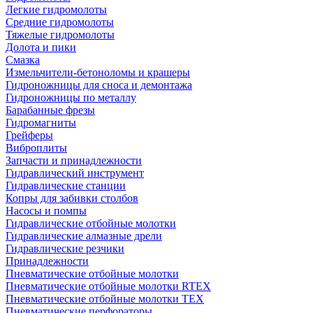
Легкие гидромолоты
Средние гидромолоты
Тяжелые гидромолоты
Долота и пики
Смазка
Измельчители-бетоноломы и крашеры
Гидроножницы для сноса и демонтажа
Гидроножницы по металлу
Барабанные фрезы
Гидромагниты
Грейферы
Виброплиты
Запчасти и принадлежности
Гидравлический инструмент
Гидравлические станции
Копры для забивки столбов
Насосы и помпы
Гидравлические отбойные молотки
Гидравлические алмазные дрели
Гидравлические резчики
Принадлежности
Пневматические отбойные молотки
Пневматические отбойные молотки RTEX
Пневматические отбойные молотки TEX
Пневматические перфораторы