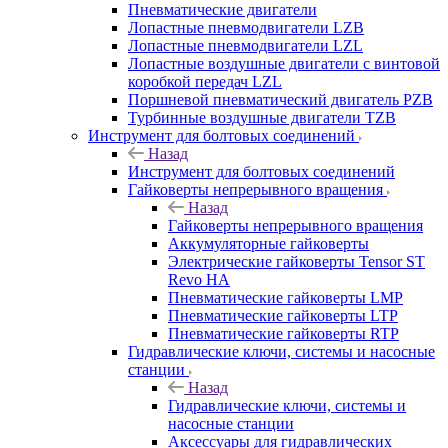
Пневматические двигатели
Лопастные пневмодвигатели LZB
Лопастные пневмодвигатели LZL
Лопастные воздушные двигатели с винтовой
коробкой передач LZL
Поршневой пневматический двигатель PZB
Турбинные воздушные двигатели TZB
Инструмент для болтовых соединений
Назад
Инструмент для болтовых соединений
Гайковерты непрерывного вращения
Назад
Гайковерты непрерывного вращения
Аккумуляторные гайковерты
Электрические гайковерты Tensor ST
Revo HA
Пневматические гайковерты LMP
Пневматические гайковерты LTP
Пневматические гайковерты RTP
Гидравлические ключи, системы и насосные
станции
Назад
Гидравлические ключи, системы и
насосные станции
Аксессуары для гидравлических