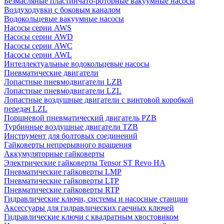
Безмасляные пластинчато-роторные вакуумные насосы
Воздуходувки с боковым каналом
Водокольцевые вакуумные насосы
Насосы серии AWS
Насосы серии AWD
Насосы серии AWC
Насосы серии AWL
Интеллектуальные водокольцевые насосы
Пневматические двигатели
Лопастные пневмодвигатели LZB
Лопастные пневмодвигатели LZL
Лопастные воздушные двигатели с винтовой коробкой
передач LZL
Поршневой пневматический двигатель PZB
Турбинные воздушные двигатели TZB
Инструмент для болтовых соединений
Гайковерты непрерывного вращения
Аккумуляторные гайковерты
Электрические гайковерты Tensor ST Revo HA
Пневматические гайковерты LMP
Пневматические гайковерты LTP
Пневматические гайковерты RTP
Гидравлические ключи, системы и насосные станции
Аксессуары для гидравлических гаечных ключей
Гидравлические ключи с квадратным хвостовиком