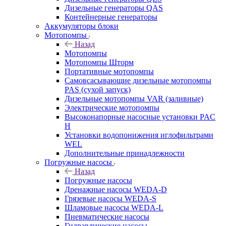
Дизельные генераторы QAS
Контейнерные генераторы
Аккумуляторы блоки
Мотопомпы
Назад
Мотопомпы
Мотопомпы Шторм
Портативные мотопомпы
Самовсасывающие дизельные мотопомпы
PAS (сухой запуск)
Дизельные мотопомпы VAR (заливные)
Электрические мотопомпы
Высоконапорные насосные установки PAC
H
Установки водопонижения иглофильтрами
WEL
Дополнительные принадлежности
Погружные насосы
Назад
Погружные насосы
Дренажные насосы WEDA-D
Грязевые насосы WEDA-S
Шламовые насосы WEDA-L
Пневматические насосы
Гидравлические насосы