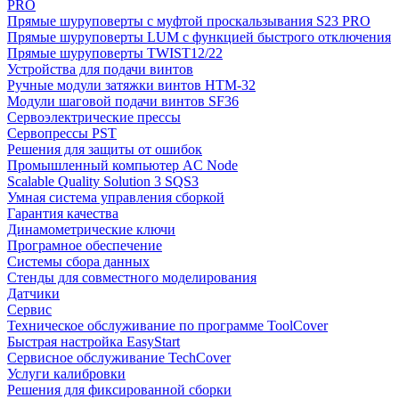
PRO
Прямые шуруповерты с муфтой проскальзывания S23 PRO
Прямые шуруповерты LUM с функцией быстрого отключения
Прямые шуруповерты TWIST12/22
Устройства для подачи винтов
Ручные модули затяжки винтов HTM-32
Модули шаговой подачи винтов SF36
Сервоэлектрические прессы
Сервопрессы PST
Решения для защиты от ошибок
Промышленный компьютер AC Node
Scalable Quality Solution 3 SQS3
Умная система управления сборкой
Гарантия качества
Динамометрические ключи
Програмное обеспечение
Системы сбора данных
Стенды для совместного моделирования
Датчики
Сервис
Техническое обслуживание по программе ToolCover
Быстрая настройка EasyStart
Cервисное обслуживание TechCover
Услуги калибровки
Решения для фиксированной сборки