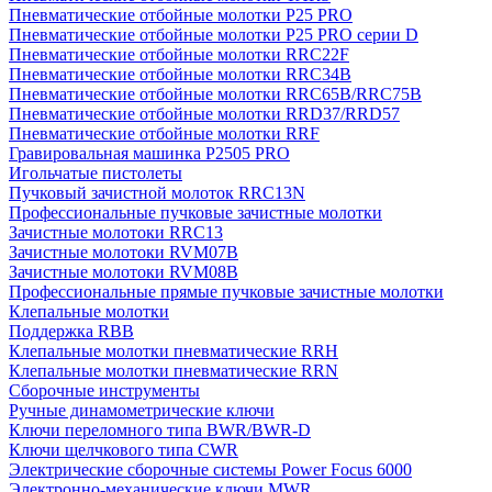
Пневматические отбойные молотки P25 PRO
Пневматические отбойные молотки P25 PRO серии D
Пневматические отбойные молотки RRC22F
Пневматические отбойные молотки RRC34B
Пневматические отбойные молотки RRC65B/RRC75B
Пневматические отбойные молотки RRD37/RRD57
Пневматические отбойные молотки RRF
Гравировальная машинка P2505 PRO
Игольчатые пистолеты
Пучковый зачистной молоток RRC13N
Профессиональные пучковые зачистные молотки
Зачистные молотоки RRC13
Зачистные молотоки RVM07B
Зачистные молотоки RVM08B
Профессиональные прямые пучковые зачистные молотки
Клепальные молотки
Поддержка RBB
Клепальные молотки пневматические RRH
Клепальные молотки пневматические RRN
Сборочные инструменты
Ручные динамометрические ключи
Ключи переломного типа BWR/BWR-D
Ключи щелчкового типа CWR
Электрические сборочные системы Power Focus 6000
Электронно-механические ключи MWR