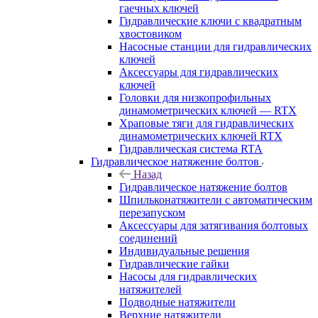
гаечных ключей
Гидравлические ключи с квадратным
хвостовиком
Насосные станции для гидравлических
ключей
Аксессуары для гидравлических
ключей
Головки для низкопрофильных
динамометрических ключей — RTX
Храповые тяги для гидравлических
динамометрических ключей RTX
Гидравлическая система RTA
Гидравлическое натяжение болтов
Назад
Гидравлическое натяжение болтов
Шпильконатяжители с автоматическим
перезапуском
Аксессуары для затягивания болтовых
соединений
Индивидуальные решения
Гидравлические гайки
Насосы для гидравлических
натяжителей
Подводные натяжители
Верхние натяжители