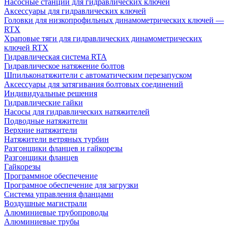
Насосные станции для гидравлических ключей
Аксессуары для гидравлических ключей
Головки для низкопрофильных динамометрических ключей —
RTX
Храповые тяги для гидравлических динамометрических
ключей RTX
Гидравлическая система RTA
Гидравлическое натяжение болтов
Шпильконатяжители с автоматическим перезапуском
Аксессуары для затягивания болтовых соединений
Индивидуальные решения
Гидравлические гайки
Насосы для гидравлических натяжителей
Подводные натяжители
Верхние натяжители
Натяжители ветряных турбин
Разгонщики фланцев и гайкорезы
Разгонщики фланцев
Гайкорезы
Программное обеспечение
Програмное обеспечение для загрузки
Система управления фланцами
Воздушные магистрали
Алюминиевые трубопроводы
Алюминиевые трубы