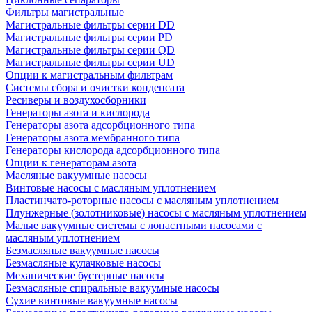
Фильтры магистральные
Магистральные фильтры серии DD
Магистральные фильтры серии PD
Магистральные фильтры серии QD
Магистральные фильтры серии UD
Опции к магистральным фильтрам
Системы сбора и очистки конденсата
Ресиверы и воздухосборники
Генераторы азота и кислорода
Генераторы азота адсорбционного типа
Генераторы азота мембранного типа
Генераторы кислорода адсорбционного типа
Опции к генераторам азота
Масляные вакуумные насосы
Винтовые насосы с масляным уплотнением
Пластинчато-роторные насосы с масляным уплотнением
Плунжерные (золотниковые) насосы с масляным уплотнением
Малые вакуумные системы с лопастными насосами с
масляным уплотнением
Безмасляные вакуумные насосы
Безмасляные кулачковые насосы
Механические бустерные насосы
Безмасляные спиральные вакуумные насосы
Сухие винтовые вакуумные насосы