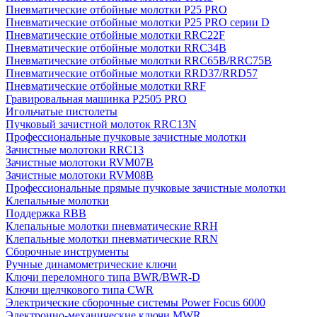
Пневматические отбойные молотки P25 PRO
Пневматические отбойные молотки P25 PRO серии D
Пневматические отбойные молотки RRC22F
Пневматические отбойные молотки RRC34B
Пневматические отбойные молотки RRC65B/RRC75B
Пневматические отбойные молотки RRD37/RRD57
Пневматические отбойные молотки RRF
Гравировальная машинка P2505 PRO
Игольчатые пистолеты
Пучковый зачистной молоток RRC13N
Профессиональные пучковые зачистные молотки
Зачистные молотоки RRC13
Зачистные молотоки RVM07B
Зачистные молотоки RVM08B
Профессиональные прямые пучковые зачистные молотки
Клепальные молотки
Поддержка RBB
Клепальные молотки пневматические RRH
Клепальные молотки пневматические RRN
Сборочные инструменты
Ручные динамометрические ключи
Ключи переломного типа BWR/BWR-D
Ключи щелчкового типа CWR
Электрические сборочные системы Power Focus 6000
Электронно-механические ключи MWR