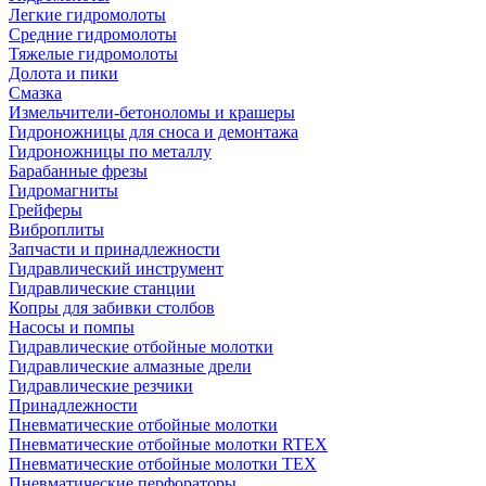
Легкие гидромолоты
Средние гидромолоты
Тяжелые гидромолоты
Долота и пики
Смазка
Измельчители-бетоноломы и крашеры
Гидроножницы для сноса и демонтажа
Гидроножницы по металлу
Барабанные фрезы
Гидромагниты
Грейферы
Виброплиты
Запчасти и принадлежности
Гидравлический инструмент
Гидравлические станции
Копры для забивки столбов
Насосы и помпы
Гидравлические отбойные молотки
Гидравлические алмазные дрели
Гидравлические резчики
Принадлежности
Пневматические отбойные молотки
Пневматические отбойные молотки RTEX
Пневматические отбойные молотки TEX
Пневматические перфораторы