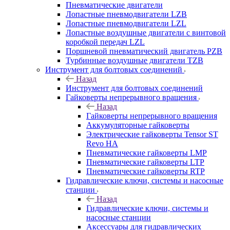
Пневматические двигатели
Лопастные пневмодвигатели LZB
Лопастные пневмодвигатели LZL
Лопастные воздушные двигатели с винтовой
коробкой передач LZL
Поршневой пневматический двигатель PZB
Турбинные воздушные двигатели TZB
Инструмент для болтовых соединений
Назад
Инструмент для болтовых соединений
Гайковерты непрерывного вращения
Назад
Гайковерты непрерывного вращения
Аккумуляторные гайковерты
Электрические гайковерты Tensor ST
Revo HA
Пневматические гайковерты LMP
Пневматические гайковерты LTP
Пневматические гайковерты RTP
Гидравлические ключи, системы и насосные
станции
Назад
Гидравлические ключи, системы и
насосные станции
Аксессуары для гидравлических