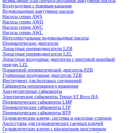
Безмасляные пластинчато-роторные вакуумные насосы
Воздуходувки с боковым каналом
Водокольцевые вакуумные насосы
Насосы серии AWS
Насосы серии AWD
Насосы серии AWC
Насосы серии AWL
Интеллектуальные водокольцевые насосы
Пневматические двигатели
Лопастные пневмодвигатели LZB
Лопастные пневмодвигатели LZL
Лопастные воздушные двигатели с винтовой коробкой
передач LZL
Поршневой пневматический двигатель PZB
Турбинные воздушные двигатели TZB
Инструмент для болтовых соединений
Гайковерты непрерывного вращения
Аккумуляторные гайковерты
Электрические гайковерты Tensor ST Revo HA
Пневматические гайковерты LMP
Пневматические гайковерты LTP
Пневматические гайковерты RTP
Гидравлические ключи, системы и насосные станции
Аксессуары для гидравлических гаечных ключей
Гидравлические ключи с квадратным хвостовиком