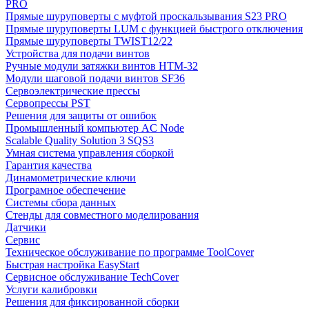
PRO
Прямые шуруповерты с муфтой проскальзывания S23 PRO
Прямые шуруповерты LUM с функцией быстрого отключения
Прямые шуруповерты TWIST12/22
Устройства для подачи винтов
Ручные модули затяжки винтов HTM-32
Модули шаговой подачи винтов SF36
Сервоэлектрические прессы
Сервопрессы PST
Решения для защиты от ошибок
Промышленный компьютер AC Node
Scalable Quality Solution 3 SQS3
Умная система управления сборкой
Гарантия качества
Динамометрические ключи
Програмное обеспечение
Системы сбора данных
Стенды для совместного моделирования
Датчики
Сервис
Техническое обслуживание по программе ToolCover
Быстрая настройка EasyStart
Cервисное обслуживание TechCover
Услуги калибровки
Решения для фиксированной сборки