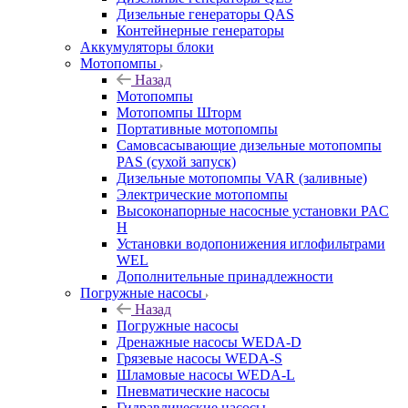
Дизельные генераторы QAS
Контейнерные генераторы
Аккумуляторы блоки
Мотопомпы
Назад
Мотопомпы
Мотопомпы Шторм
Портативные мотопомпы
Самовсасывающие дизельные мотопомпы
PAS (сухой запуск)
Дизельные мотопомпы VAR (заливные)
Электрические мотопомпы
Высоконапорные насосные установки PAC
H
Установки водопонижения иглофильтрами
WEL
Дополнительные принадлежности
Погружные насосы
Назад
Погружные насосы
Дренажные насосы WEDA-D
Грязевые насосы WEDA-S
Шламовые насосы WEDA-L
Пневматические насосы
Гидравлические насосы