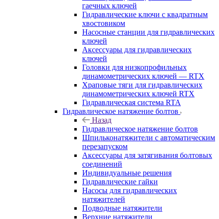
гаечных ключей
Гидравлические ключи с квадратным
хвостовиком
Насосные станции для гидравлических
ключей
Аксессуары для гидравлических
ключей
Головки для низкопрофильных
динамометрических ключей — RTX
Храповые тяги для гидравлических
динамометрических ключей RTX
Гидравлическая система RTA
Гидравлическое натяжение болтов
Назад
Гидравлическое натяжение болтов
Шпильконатяжители с автоматическим
перезапуском
Аксессуары для затягивания болтовых
соединений
Индивидуальные решения
Гидравлические гайки
Насосы для гидравлических
натяжителей
Подводные натяжители
Верхние натяжители