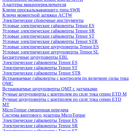
Адаптеры микропереключателя
Ключи проскальзывающего типа SWR
Ключи моментной затяжки ACTW
Электрические сборочные инструменты
Угловые электрические гайковерты Tensor ES
Угловые электрические гайковерты Tensor SR
Угловые электрические гайковерты Tensor ST
Угловые электрические гайковерты Tensor STR
Угловые электрические шуруповерты Tensor ES
Угловые электрические шуруповерты Tensor SL
Бесщеточные шуруповерты EBL
Электрические гайковерты Tensor ES
Электрические гайковерты Tensor ST
Электрические гайковерты Tensor STR
Встраиваемые гайковерты с контролем по величине силы тока
QMC
Встраиваемые шуруповерты QMT с датчиками
Ручные шуруповерты с контролем по силе тока серии ETD M
Ручные шуруповерты с контролем по силе тока серии ETD
MT
MicroTorque смещенная передача
Система винтового дозатора MicroTorque
Электрические гайковерты Tensor ES
Электрические гайковерты Tensor SR
Электрические гайковерты Tensor ST