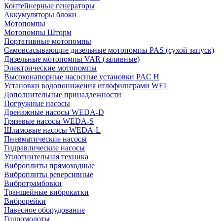
Контейнерные генераторы
Аккумуляторы блоки
Мотопомпы
Мотопомпы Шторм
Портативные мотопомпы
Самовсасывающие дизельные мотопомпы PAS (сухой запуск)
Дизельные мотопомпы VAR (заливные)
Электрические мотопомпы
Высоконапорные насосные установки PAC H
Установки водопонижения иглофильтрами WEL
Дополнительные принадлежности
Погружные насосы
Дренажные насосы WEDA-D
Грязевые насосы WEDA-S
Шламовые насосы WEDA-L
Пневматические насосы
Гидравлические насосы
Уплотнительная техника
Виброплиты прямоходные
Виброплиты реверсивные
Вибротрамбовки
Траншейные виброкатки
Виброрейки
Навесное оборудование
Гидромолоты