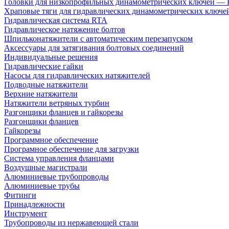
Головки для низкопрофильных динамометрических ключей —
Храповые тяги для гидравлических динамометрических ключ
Гидравлическая система RTA
Гидравлическое натяжение болтов
Шпильконатяжители с автоматическим перезапуском
Аксессуары для затягивания болтовых соединений
Индивидуальные решения
Гидравлические гайки
Насосы для гидравлических натяжителей
Подводные натяжители
Верхние натяжители
Натяжители ветряных турбин
Разгонщики фланцев и гайкорезы
Разгонщики фланцев
Гайкорезы
Программное обеспечение
Програмное обеспечение для загрузки
Система управления фланцами
Воздушные магистрали
Алюминиевые трубопроводы
Алюминиевые трубы
Фитинги
Принадлежности
Инструмент
Трубопроводы из нержавеющей стали