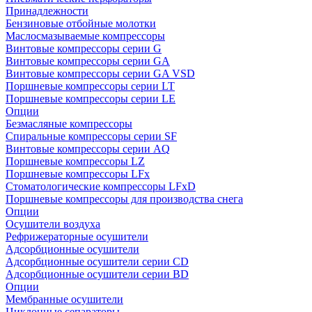
Принадлежности
Бензиновые отбойные молотки
Маслосмазываемые компрессоры
Винтовые компрессоры серии G
Винтовые компрессоры cерии GA
Винтовые компрессоры cерии GA VSD
Поршневые компрессоры серии LT
Поршневые компрессоры серии LE
Опции
Безмасляные компрессоры
Спиральные компрессоры серии SF
Винтовые компрессоры серии AQ
Поршневые компрессоры LZ
Поршневые компрессоры LFx
Стоматологические компрессоры LFxD
Поршневые компрессоры для производства снега
Опции
Осушители воздуха
Рефрижераторные осушители
Адсорбционные осушители
Адсорбционные осушители серии CD
Адсорбционные осушители серии BD
Опции
Мембранные осушители
Циклонные сепараторы