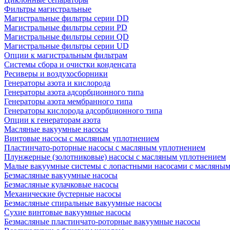
Фильтры магистральные
Магистральные фильтры серии DD
Магистральные фильтры серии PD
Магистральные фильтры серии QD
Магистральные фильтры серии UD
Опции к магистральным фильтрам
Системы сбора и очистки конденсата
Ресиверы и воздухосборники
Генераторы азота и кислорода
Генераторы азота адсорбционного типа
Генераторы азота мембранного типа
Генераторы кислорода адсорбционного типа
Опции к генераторам азота
Масляные вакуумные насосы
Винтовые насосы с масляным уплотнением
Пластинчато-роторные насосы с масляным уплотнением
Плунжерные (золотниковые) насосы с масляным уплотнением
Малые вакуумные системы с лопастными насосами с масляны
Безмасляные вакуумные насосы
Безмасляные кулачковые насосы
Механические бустерные насосы
Безмасляные спиральные вакуумные насосы
Сухие винтовые вакуумные насосы
Безмасляные пластинчато-роторные вакуумные насосы