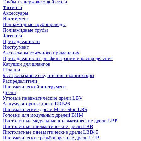
Трубы из нержавеющей стали
Фитинги
Аксессуары
Инструмент
Полиамидные трубопроводы
Полиамидные трубы
Фитинги
Принадлежности
Инструмент
Аксессуары точечного применения
Принадлежности для фильтрации и распределения
Катушки для шлангов
Шланги
Быстросъемные соединения и коннекторы
Распределители
Пневматический инструмент
Дрели
Угловые пневматические дрели LBV
Аккумуляторные дрели EBB26
Пневматические дрели Micro-Stop LBS
Головки для модульных дрелей BHM
Пистолетные модульные пневматические дрели LBP
Пистолетные пневматические дрели LBB
Пистолетные пневматические дрели LBB45
Пневматические резьбонарезные дрели LGB