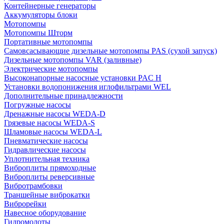
Контейнерные генераторы
Аккумуляторы блоки
Мотопомпы
Мотопомпы Шторм
Портативные мотопомпы
Самовсасывающие дизельные мотопомпы PAS (сухой запуск)
Дизельные мотопомпы VAR (заливные)
Электрические мотопомпы
Высоконапорные насосные установки PAC H
Установки водопонижения иглофильтрами WEL
Дополнительные принадлежности
Погружные насосы
Дренажные насосы WEDA-D
Грязевые насосы WEDA-S
Шламовые насосы WEDA-L
Пневматические насосы
Гидравлические насосы
Уплотнительная техника
Виброплиты прямоходные
Виброплиты реверсивные
Вибротрамбовки
Траншейные виброкатки
Виброрейки
Навесное оборудование
Гидромолоты