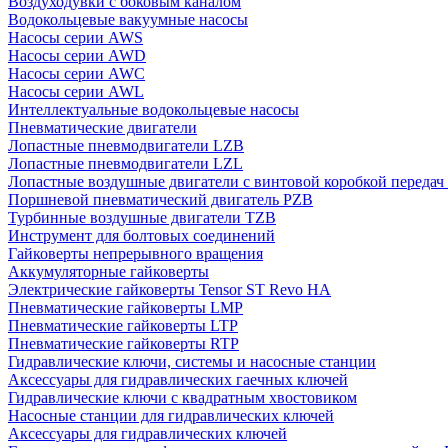
Воздуходувки с боковым каналом
Водокольцевые вакуумные насосы
Насосы серии AWS
Насосы серии AWD
Насосы серии AWC
Насосы серии AWL
Интеллектуальные водокольцевые насосы
Пневматические двигатели
Лопастные пневмодвигатели LZB
Лопастные пневмодвигатели LZL
Лопастные воздушные двигатели с винтовой коробкой передач
Поршневой пневматический двигатель PZB
Турбинные воздушные двигатели TZB
Инструмент для болтовых соединений
Гайковерты непрерывного вращения
Аккумуляторные гайковерты
Электрические гайковерты Tensor ST Revo HA
Пневматические гайковерты LMP
Пневматические гайковерты LTP
Пневматические гайковерты RTP
Гидравлические ключи, системы и насосные станции
Аксессуары для гидравлических гаечных ключей
Гидравлические ключи с квадратным хвостовиком
Насосные станции для гидравлических ключей
Аксессуары для гидравлических ключей