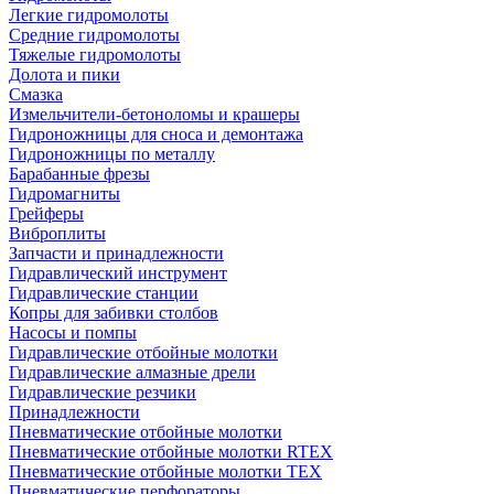
Легкие гидромолоты
Средние гидромолоты
Тяжелые гидромолоты
Долота и пики
Смазка
Измельчители-бетоноломы и крашеры
Гидроножницы для сноса и демонтажа
Гидроножницы по металлу
Барабанные фрезы
Гидромагниты
Грейферы
Виброплиты
Запчасти и принадлежности
Гидравлический инструмент
Гидравлические станции
Копры для забивки столбов
Насосы и помпы
Гидравлические отбойные молотки
Гидравлические алмазные дрели
Гидравлические резчики
Принадлежности
Пневматические отбойные молотки
Пневматические отбойные молотки RTEX
Пневматические отбойные молотки TEX
Пневматические перфораторы