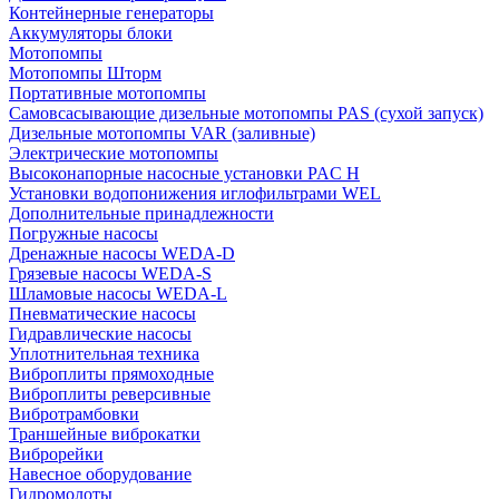
Контейнерные генераторы
Аккумуляторы блоки
Мотопомпы
Мотопомпы Шторм
Портативные мотопомпы
Самовсасывающие дизельные мотопомпы PAS (сухой запуск)
Дизельные мотопомпы VAR (заливные)
Электрические мотопомпы
Высоконапорные насосные установки PAC H
Установки водопонижения иглофильтрами WEL
Дополнительные принадлежности
Погружные насосы
Дренажные насосы WEDA-D
Грязевые насосы WEDA-S
Шламовые насосы WEDA-L
Пневматические насосы
Гидравлические насосы
Уплотнительная техника
Виброплиты прямоходные
Виброплиты реверсивные
Вибротрамбовки
Траншейные виброкатки
Виброрейки
Навесное оборудование
Гидромолоты