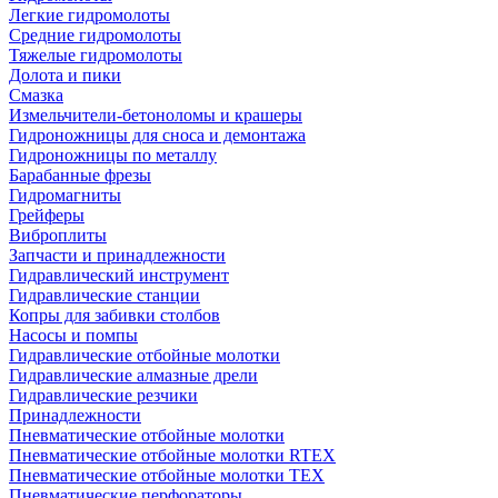
Легкие гидромолоты
Средние гидромолоты
Тяжелые гидромолоты
Долота и пики
Смазка
Измельчители-бетоноломы и крашеры
Гидроножницы для сноса и демонтажа
Гидроножницы по металлу
Барабанные фрезы
Гидромагниты
Грейферы
Виброплиты
Запчасти и принадлежности
Гидравлический инструмент
Гидравлические станции
Копры для забивки столбов
Насосы и помпы
Гидравлические отбойные молотки
Гидравлические алмазные дрели
Гидравлические резчики
Принадлежности
Пневматические отбойные молотки
Пневматические отбойные молотки RTEX
Пневматические отбойные молотки TEX
Пневматические перфораторы