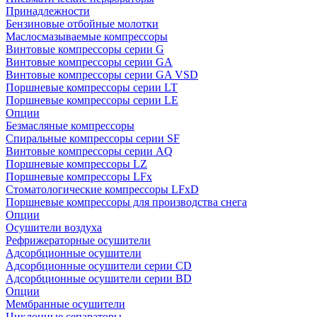
Принадлежности
Бензиновые отбойные молотки
Маслосмазываемые компрессоры
Винтовые компрессоры серии G
Винтовые компрессоры cерии GA
Винтовые компрессоры cерии GA VSD
Поршневые компрессоры серии LT
Поршневые компрессоры серии LE
Опции
Безмасляные компрессоры
Спиральные компрессоры серии SF
Винтовые компрессоры серии AQ
Поршневые компрессоры LZ
Поршневые компрессоры LFx
Стоматологические компрессоры LFxD
Поршневые компрессоры для производства снега
Опции
Осушители воздуха
Рефрижераторные осушители
Адсорбционные осушители
Адсорбционные осушители серии CD
Адсорбционные осушители серии BD
Опции
Мембранные осушители
Циклонные сепараторы