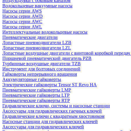
Воздуходувки с боковым каналом
Водокольцевые вакуумные насосы
Насосы серии AWS
Насосы серии AWD
Насосы серии AWC
Насосы серии AWL
Интеллектуальные водокольцевые насосы
Пневматические двигатели
Лопастные пневмодвигатели LZB
Лопастные пневмодвигатели LZL
Лопастные воздушные двигатели с винтовой коробкой передач
Поршневой пневматический двигатель PZB
Турбинные воздушные двигатели TZB
Инструмент для болтовых соединений
Гайковерты непрерывного вращения
Аккумуляторные гайковерты
Электрические гайковерты Tensor ST Revo HA
Пневматические гайковерты LMP
Пневматические гайковерты LTP
Пневматические гайковерты RTP
Гидравлические ключи, системы и насосные станции
Аксессуары для гидравлических гаечных ключей
Гидравлические ключи с квадратным хвостовиком
Насосные станции для гидравлических ключей
Аксессуары для гидравлических ключей