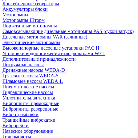
Контейнерные генераторы
Аккумуляторы блоки
Мотопомпы
Мотопомпы Шторм
Портативные мотопомпы
Самовсасывающие дизельные мотопомпы PAS (сухой запуск)
Дизельные мотопомпы VAR (заливные)
Электрические мотопомпы
Высоконапорные насосные установки PAC H
Установки водопонижения иглофильтрами WEL
Дополнительные принадлежности
Погружные насосы
Дренажные насосы WEDA-D
Грязевые насосы WEDA-S
Шламовые насосы WEDA-L
Пневматические насосы
Гидравлические насосы
Уплотнительная техника
Виброплиты прямоходные
Виброплиты реверсивные
Вибротрамбовки
Траншейные виброкатки
Виброрейки
Навесное оборудование
Гидромолоты