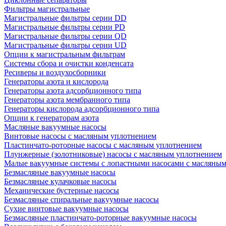
Фильтры магистральные
Магистральные фильтры серии DD
Магистральные фильтры серии PD
Магистральные фильтры серии QD
Магистральные фильтры серии UD
Опции к магистральным фильтрам
Системы сбора и очистки конденсата
Ресиверы и воздухосборники
Генераторы азота и кислорода
Генераторы азота адсорбционного типа
Генераторы азота мембранного типа
Генераторы кислорода адсорбционного типа
Опции к генераторам азота
Масляные вакуумные насосы
Винтовые насосы с масляным уплотнением
Пластинчато-роторные насосы с масляным уплотнением
Плунжерные (золотниковые) насосы с масляным уплотнением
Малые вакуумные системы с лопастными насосами с масляны
Безмасляные вакуумные насосы
Безмасляные кулачковые насосы
Механические бустерные насосы
Безмасляные спиральные вакуумные насосы
Сухие винтовые вакуумные насосы
Безмасляные пластинчато-роторные вакуумные насосы