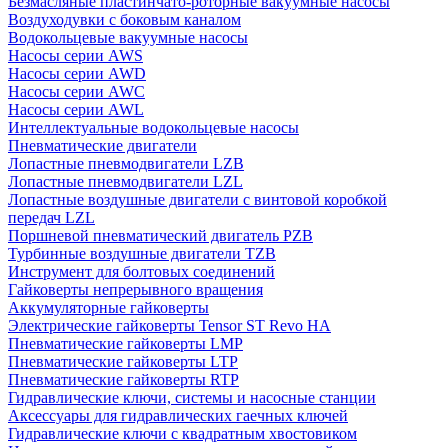
Безмасляные пластинчато-роторные вакуумные насосы
Воздуходувки с боковым каналом
Водокольцевые вакуумные насосы
Насосы серии AWS
Насосы серии AWD
Насосы серии AWC
Насосы серии AWL
Интеллектуальные водокольцевые насосы
Пневматические двигатели
Лопастные пневмодвигатели LZB
Лопастные пневмодвигатели LZL
Лопастные воздушные двигатели с винтовой коробкой
передач LZL
Поршневой пневматический двигатель PZB
Турбинные воздушные двигатели TZB
Инструмент для болтовых соединений
Гайковерты непрерывного вращения
Аккумуляторные гайковерты
Электрические гайковерты Tensor ST Revo HA
Пневматические гайковерты LMP
Пневматические гайковерты LTP
Пневматические гайковерты RTP
Гидравлические ключи, системы и насосные станции
Аксессуары для гидравлических гаечных ключей
Гидравлические ключи с квадратным хвостовиком