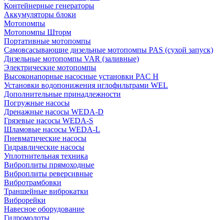
Контейнерные генераторы
Аккумуляторы блоки
Мотопомпы
Мотопомпы Шторм
Портативные мотопомпы
Самовсасывающие дизельные мотопомпы PAS (сухой запуск)
Дизельные мотопомпы VAR (заливные)
Электрические мотопомпы
Высоконапорные насосные установки PAC H
Установки водопонижения иглофильтрами WEL
Дополнительные принадлежности
Погружные насосы
Дренажные насосы WEDA-D
Грязевые насосы WEDA-S
Шламовые насосы WEDA-L
Пневматические насосы
Гидравлические насосы
Уплотнительная техника
Виброплиты прямоходные
Виброплиты реверсивные
Вибротрамбовки
Траншейные виброкатки
Виброрейки
Навесное оборудование
Гидромолоты