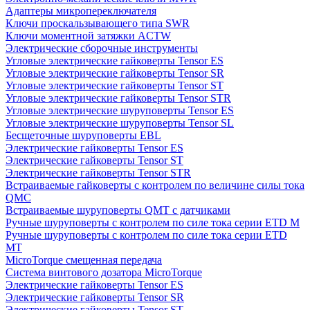
Адаптеры микропереключателя
Ключи проскальзывающего типа SWR
Ключи моментной затяжки ACTW
Электрические сборочные инструменты
Угловые электрические гайковерты Tensor ES
Угловые электрические гайковерты Tensor SR
Угловые электрические гайковерты Tensor ST
Угловые электрические гайковерты Tensor STR
Угловые электрические шуруповерты Tensor ES
Угловые электрические шуруповерты Tensor SL
Бесщеточные шуруповерты EBL
Электрические гайковерты Tensor ES
Электрические гайковерты Tensor ST
Электрические гайковерты Tensor STR
Встраиваемые гайковерты с контролем по величине силы тока
QMC
Встраиваемые шуруповерты QMT с датчиками
Ручные шуруповерты с контролем по силе тока серии ETD M
Ручные шуруповерты с контролем по силе тока серии ETD
MT
MicroTorque смещенная передача
Система винтового дозатора MicroTorque
Электрические гайковерты Tensor ES
Электрические гайковерты Tensor SR
Электрические гайковерты Tensor ST