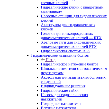
гаечных ключей
Гидравлические ключи с квадратным
хвостовиком
Насосные станции для гидравлических
ключей
Аксессуары для гидравлических
ключей
Головки для низкопрофильных
динамометрических ключей — RTX
Храповые тяги для гидравлических
динамометрических ключей RTX
Гидравлическая система RTA
Гидравлическое натяжение болтов
Назад
Гидравлическое натяжение болтов
Шпильконатяжители с автоматическим
перезапуском
Аксессуары для затягивания болтовых
соединений
Индивидуальные решения
Гидравлические гайки
Насосы для гидравлических
натяжителей
Подводные натяжители
Верхние натяжители