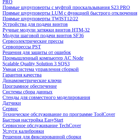
PRO
Прямые шуруповерты с муфтой проскальзывания S23 PRO
Прямые шуруповерты LUM с функцией быстрого отключения
Прямые шуруповерты TWIST12/22
Устройства для подачи винтов
Ручные модули затяжки винтов HTM-32
Модули шаговой подачи винтов SF36
Сервоэлектрические прессы
Сервопрессы PST
Решения для защиты от ошибок
Промышленный компьютер AC Node
Scalable Quality Solution 3 SQS3
Умная система управления сборкой
Гарантия качества
Динамометрические ключи
Програмное обеспечение
Системы сбора данных
Стенды для совместного моделирования
Датчики
Сервис
Техническое обслуживание по программе ToolCover
Быстрая настройка EasyStart
Cервисное обслуживание TechCover
Услуги калибровки
Решения для фиксированной сборки