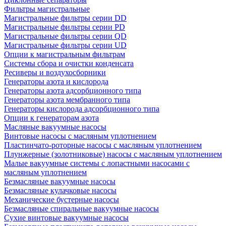
Фильтры магистральные
Магистральные фильтры серии DD
Магистральные фильтры серии PD
Магистральные фильтры серии QD
Магистральные фильтры серии UD
Опции к магистральным фильтрам
Системы сбора и очистки конденсата
Ресиверы и воздухосборники
Генераторы азота и кислорода
Генераторы азота адсорбционного типа
Генераторы азота мембранного типа
Генераторы кислорода адсорбционного типа
Опции к генераторам азота
Масляные вакуумные насосы
Винтовые насосы с масляным уплотнением
Пластинчато-роторные насосы с масляным уплотнением
Плунжерные (золотниковые) насосы с масляным уплотнением
Малые вакуумные системы с лопастными насосами с
масляным уплотнением
Безмасляные вакуумные насосы
Безмасляные кулачковые насосы
Механические бустерные насосы
Безмасляные спиральные вакуумные насосы
Сухие винтовые вакуумные насосы