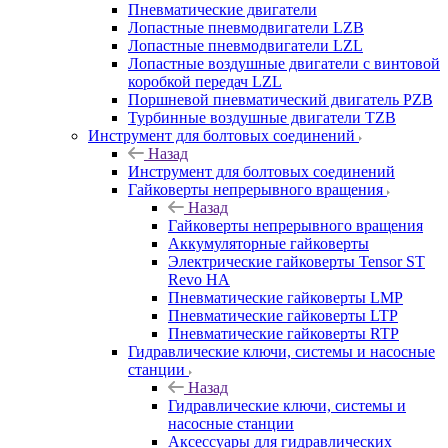
Пневматические двигатели
Лопастные пневмодвигатели LZB
Лопастные пневмодвигатели LZL
Лопастные воздушные двигатели с винтовой
коробкой передач LZL
Поршневой пневматический двигатель PZB
Турбинные воздушные двигатели TZB
Инструмент для болтовых соединений
Назад
Инструмент для болтовых соединений
Гайковерты непрерывного вращения
Назад
Гайковерты непрерывного вращения
Аккумуляторные гайковерты
Электрические гайковерты Tensor ST
Revo HA
Пневматические гайковерты LMP
Пневматические гайковерты LTP
Пневматические гайковерты RTP
Гидравлические ключи, системы и насосные
станции
Назад
Гидравлические ключи, системы и
насосные станции
Аксессуары для гидравлических