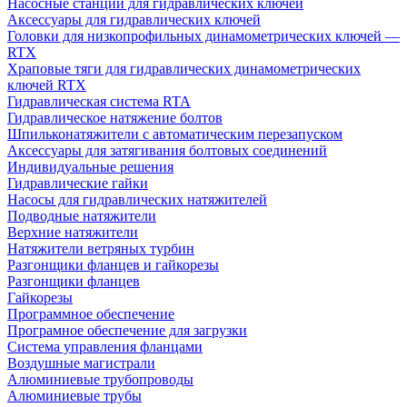
Насосные станции для гидравлических ключей
Аксессуары для гидравлических ключей
Головки для низкопрофильных динамометрических ключей —
RTX
Храповые тяги для гидравлических динамометрических
ключей RTX
Гидравлическая система RTA
Гидравлическое натяжение болтов
Шпильконатяжители с автоматическим перезапуском
Аксессуары для затягивания болтовых соединений
Индивидуальные решения
Гидравлические гайки
Насосы для гидравлических натяжителей
Подводные натяжители
Верхние натяжители
Натяжители ветряных турбин
Разгонщики фланцев и гайкорезы
Разгонщики фланцев
Гайкорезы
Программное обеспечение
Програмное обеспечение для загрузки
Система управления фланцами
Воздушные магистрали
Алюминиевые трубопроводы
Алюминиевые трубы