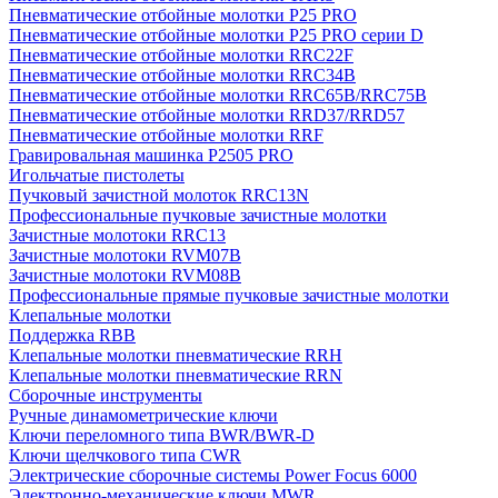
Пневматические отбойные молотки P25 PRO
Пневматические отбойные молотки P25 PRO серии D
Пневматические отбойные молотки RRC22F
Пневматические отбойные молотки RRC34B
Пневматические отбойные молотки RRC65B/RRC75B
Пневматические отбойные молотки RRD37/RRD57
Пневматические отбойные молотки RRF
Гравировальная машинка P2505 PRO
Игольчатые пистолеты
Пучковый зачистной молоток RRC13N
Профессиональные пучковые зачистные молотки
Зачистные молотоки RRC13
Зачистные молотоки RVM07B
Зачистные молотоки RVM08B
Профессиональные прямые пучковые зачистные молотки
Клепальные молотки
Поддержка RBB
Клепальные молотки пневматические RRH
Клепальные молотки пневматические RRN
Сборочные инструменты
Ручные динамометрические ключи
Ключи переломного типа BWR/BWR-D
Ключи щелчкового типа CWR
Электрические сборочные системы Power Focus 6000
Электронно-механические ключи MWR