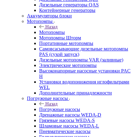
Дизельные генераторы QAS
Контейнерные генераторы
Аккумуляторы блоки
Мотопомпы
Назад
Мотопомпы
Мотопомпы Шторм
Портативные мотопомпы
Самовсасывающие дизельные мотопомпы
PAS (сухой запуск)
Дизельные мотопомпы VAR (заливные)
Электрические мотопомпы
Высоконапорные насосные установки PAC
H
Установки водопонижения иглофильтрами
WEL
Дополнительные принадлежности
Погружные насосы
Назад
Погружные насосы
Дренажные насосы WEDA-D
Грязевые насосы WEDA-S
Шламовые насосы WEDA-L
Пневматические насосы
Гидравлические насосы