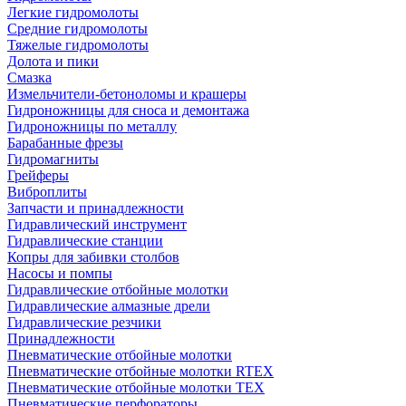
Легкие гидромолоты
Средние гидромолоты
Тяжелые гидромолоты
Долота и пики
Смазка
Измельчители-бетоноломы и крашеры
Гидроножницы для сноса и демонтажа
Гидроножницы по металлу
Барабанные фрезы
Гидромагниты
Грейферы
Виброплиты
Запчасти и принадлежности
Гидравлический инструмент
Гидравлические станции
Копры для забивки столбов
Насосы и помпы
Гидравлические отбойные молотки
Гидравлические алмазные дрели
Гидравлические резчики
Принадлежности
Пневматические отбойные молотки
Пневматические отбойные молотки RTEX
Пневматические отбойные молотки TEX
Пневматические перфораторы