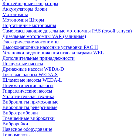
Контейнерные генераторы
Аккумуляторы блоки
Мотопомпы
Мотопомпы Шторм
Портативные мотопомпы
Самовсасывающие дизельные мотопомпы PAS (сухой запуск)
Дизельные мотопомпы VAR (заливные)
Электрические мотопомпы
Высоконапорные насосные установки PAC H
Установки водопонижения иглофильтрами WEL
Дополнительные принадлежности
Погружные насосы
Дренажные насосы WEDA-D
Грязевые насосы WEDA-S
Шламовые насосы WEDA-L
Пневматические насосы
Гидравлические насосы
Уплотнительная техника
Виброплиты прямоходные
Виброплиты реверсивные
Вибротрамбовки
Траншейные виброкатки
Виброрейки
Навесное оборудование
Гидромолоты