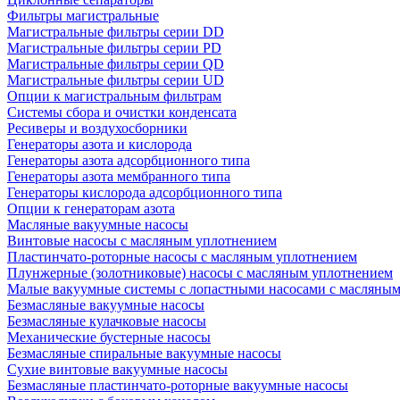
Фильтры магистральные
Магистральные фильтры серии DD
Магистральные фильтры серии PD
Магистральные фильтры серии QD
Магистральные фильтры серии UD
Опции к магистральным фильтрам
Системы сбора и очистки конденсата
Ресиверы и воздухосборники
Генераторы азота и кислорода
Генераторы азота адсорбционного типа
Генераторы азота мембранного типа
Генераторы кислорода адсорбционного типа
Опции к генераторам азота
Масляные вакуумные насосы
Винтовые насосы с масляным уплотнением
Пластинчато-роторные насосы с масляным уплотнением
Плунжерные (золотниковые) насосы с масляным уплотнением
Малые вакуумные системы с лопастными насосами с масляны
Безмасляные вакуумные насосы
Безмасляные кулачковые насосы
Механические бустерные насосы
Безмасляные спиральные вакуумные насосы
Сухие винтовые вакуумные насосы
Безмасляные пластинчато-роторные вакуумные насосы