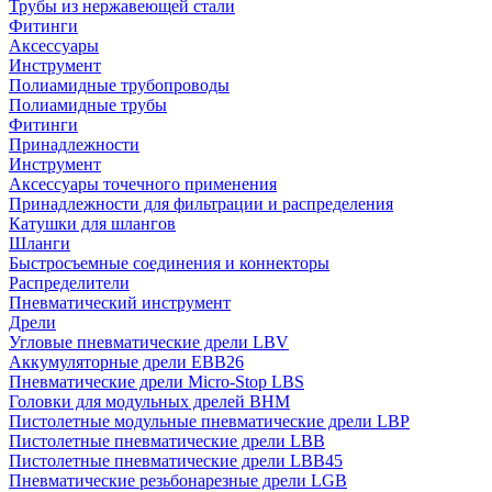
Трубы из нержавеющей стали
Фитинги
Аксессуары
Инструмент
Полиамидные трубопроводы
Полиамидные трубы
Фитинги
Принадлежности
Инструмент
Аксессуары точечного применения
Принадлежности для фильтрации и распределения
Катушки для шлангов
Шланги
Быстросъемные соединения и коннекторы
Распределители
Пневматический инструмент
Дрели
Угловые пневматические дрели LBV
Аккумуляторные дрели EBB26
Пневматические дрели Micro-Stop LBS
Головки для модульных дрелей BHM
Пистолетные модульные пневматические дрели LBP
Пистолетные пневматические дрели LBB
Пистолетные пневматические дрели LBB45
Пневматические резьбонарезные дрели LGB