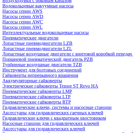
Воздуходувки с боковым каналом
Водокольцевые вакуумные насосы
Насосы серии AWS
Насосы серии AWD
Насосы серии AWC
Насосы серии AWL
Интеллектуальные водокольцевые насосы
Пневматические двигатели
Лопастные пневмодвигатели LZB
Лопастные пневмодвигатели LZL
Лопастные воздушные двигатели с винтовой коробкой передач
Поршневой пневматический двигатель PZB
Турбинные воздушные двигатели TZB
Инструмент для болтовых соединений
Гайковерты непрерывного вращения
Аккумуляторные гайковерты
Электрические гайковерты Tensor ST Revo HA
Пневматические гайковерты LMP
Пневматические гайковерты LTP
Пневматические гайковерты RTP
Гидравлические ключи, системы и насосные станции
Аксессуары для гидравлических гаечных ключей
Гидравлические ключи с квадратным хвостовиком
Насосные станции для гидравлических ключей
Аксессуары для гидравлических ключей