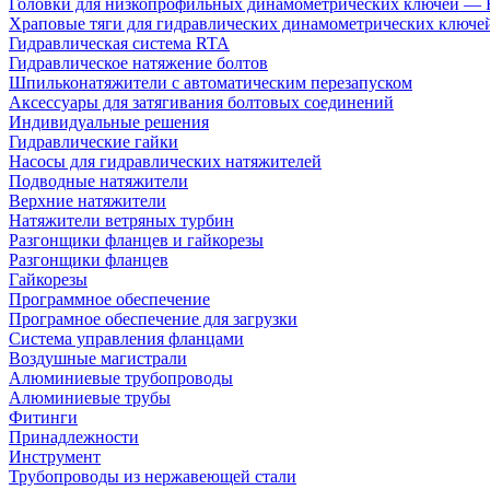
Головки для низкопрофильных динамометрических ключей —
Храповые тяги для гидравлических динамометрических ключ
Гидравлическая система RTA
Гидравлическое натяжение болтов
Шпильконатяжители с автоматическим перезапуском
Аксессуары для затягивания болтовых соединений
Индивидуальные решения
Гидравлические гайки
Насосы для гидравлических натяжителей
Подводные натяжители
Верхние натяжители
Натяжители ветряных турбин
Разгонщики фланцев и гайкорезы
Разгонщики фланцев
Гайкорезы
Программное обеспечение
Програмное обеспечение для загрузки
Система управления фланцами
Воздушные магистрали
Алюминиевые трубопроводы
Алюминиевые трубы
Фитинги
Принадлежности
Инструмент
Трубопроводы из нержавеющей стали