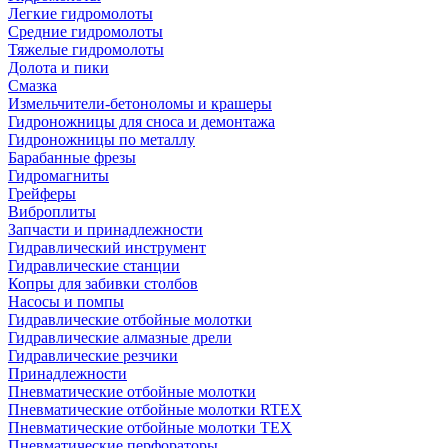
Легкие гидромолоты
Средние гидромолоты
Тяжелые гидромолоты
Долота и пики
Смазка
Измельчители-бетоноломы и крашеры
Гидроножницы для сноса и демонтажа
Гидроножницы по металлу
Барабанные фрезы
Гидромагниты
Грейферы
Виброплиты
Запчасти и принадлежности
Гидравлический инструмент
Гидравлические станции
Копры для забивки столбов
Насосы и помпы
Гидравлические отбойные молотки
Гидравлические алмазные дрели
Гидравлические резчики
Принадлежности
Пневматические отбойные молотки
Пневматические отбойные молотки RTEX
Пневматические отбойные молотки TEX
Пневматические перфораторы