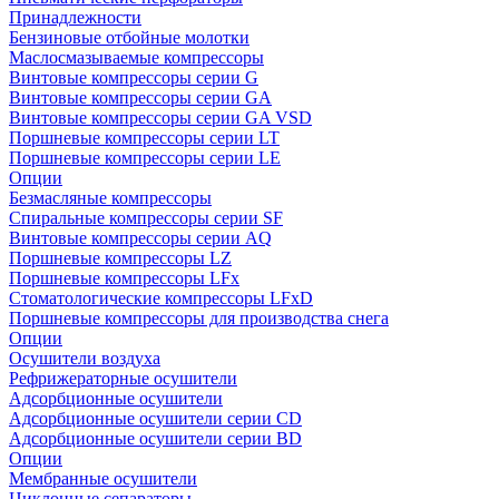
Принадлежности
Бензиновые отбойные молотки
Маслосмазываемые компрессоры
Винтовые компрессоры серии G
Винтовые компрессоры cерии GA
Винтовые компрессоры cерии GA VSD
Поршневые компрессоры серии LT
Поршневые компрессоры серии LE
Опции
Безмасляные компрессоры
Спиральные компрессоры серии SF
Винтовые компрессоры серии AQ
Поршневые компрессоры LZ
Поршневые компрессоры LFx
Стоматологические компрессоры LFxD
Поршневые компрессоры для производства снега
Опции
Осушители воздуха
Рефрижераторные осушители
Адсорбционные осушители
Адсорбционные осушители серии CD
Адсорбционные осушители серии BD
Опции
Мембранные осушители
Циклонные сепараторы