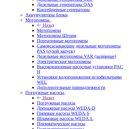
Дизельные генераторы QAS
Контейнерные генераторы
Аккумуляторы блоки
Мотопомпы
Назад
Мотопомпы
Мотопомпы Шторм
Портативные мотопомпы
Самовсасывающие дизельные мотопомпы
PAS (сухой запуск)
Дизельные мотопомпы VAR (заливные)
Электрические мотопомпы
Высоконапорные насосные установки PAC
H
Установки водопонижения иглофильтрами
WEL
Дополнительные принадлежности
Погружные насосы
Назад
Погружные насосы
Дренажные насосы WEDA-D
Грязевые насосы WEDA-S
Шламовые насосы WEDA-L
Пневматические насосы
Гидравлические насосы