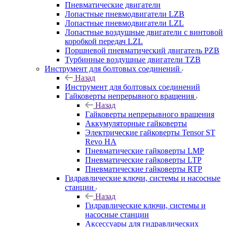
Пневматические двигатели
Лопастные пневмодвигатели LZB
Лопастные пневмодвигатели LZL
Лопастные воздушные двигатели с винтовой
коробкой передач LZL
Поршневой пневматический двигатель PZB
Турбинные воздушные двигатели TZB
Инструмент для болтовых соединений
Назад
Инструмент для болтовых соединений
Гайковерты непрерывного вращения
Назад
Гайковерты непрерывного вращения
Аккумуляторные гайковерты
Электрические гайковерты Tensor ST
Revo HA
Пневматические гайковерты LMP
Пневматические гайковерты LTP
Пневматические гайковерты RTP
Гидравлические ключи, системы и насосные
станции
Назад
Гидравлические ключи, системы и
насосные станции
Аксессуары для гидравлических