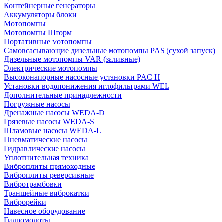
Контейнерные генераторы
Аккумуляторы блоки
Мотопомпы
Мотопомпы Шторм
Портативные мотопомпы
Самовсасывающие дизельные мотопомпы PAS (сухой запуск)
Дизельные мотопомпы VAR (заливные)
Электрические мотопомпы
Высоконапорные насосные установки PAC H
Установки водопонижения иглофильтрами WEL
Дополнительные принадлежности
Погружные насосы
Дренажные насосы WEDA-D
Грязевые насосы WEDA-S
Шламовые насосы WEDA-L
Пневматические насосы
Гидравлические насосы
Уплотнительная техника
Виброплиты прямоходные
Виброплиты реверсивные
Вибротрамбовки
Траншейные виброкатки
Виброрейки
Навесное оборудование
Гидромолоты