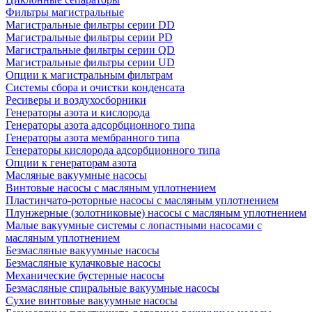
Фильтры магистральные
Магистральные фильтры серии DD
Магистральные фильтры серии PD
Магистральные фильтры серии QD
Магистральные фильтры серии UD
Опции к магистральным фильтрам
Системы сбора и очистки конденсата
Ресиверы и воздухосборники
Генераторы азота и кислорода
Генераторы азота адсорбционного типа
Генераторы азота мембранного типа
Генераторы кислорода адсорбционного типа
Опции к генераторам азота
Масляные вакуумные насосы
Винтовые насосы с масляным уплотнением
Пластинчато-роторные насосы с масляным уплотнением
Плунжерные (золотниковые) насосы с масляным уплотнением
Малые вакуумные системы с лопастными насосами с
масляным уплотнением
Безмасляные вакуумные насосы
Безмасляные кулачковые насосы
Механические бустерные насосы
Безмасляные спиральные вакуумные насосы
Сухие винтовые вакуумные насосы