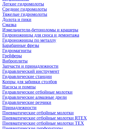
Легкие гидромолоты
Средние гидромолоты
Тяжелые гидромолоты
Долота и пики
Смазка
Измельчители-бетоноломы и крашеры
Гидроножницы для сноса и демонтажа
Гидроножницы по металлу
Барабанные фрезы
Гидромагниты
Грейферы
Виброплиты
Запчасти и принадлежности
Гидравлический инструмент
Гидравлические станции
Копры для забивки столбов
Насосы и помпы
Гидравлические отбойные молотки
Гидравлические алмазные дрели
Гидравлические резчики
Принадлежности
Пневматические отбойные молотки
Пневматические отбойные молотки RTEX
Пневматические отбойные молотки TEX
Пневматические перфораторы