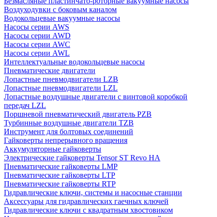
Безмасляные пластинчато-роторные вакуумные насосы
Воздуходувки с боковым каналом
Водокольцевые вакуумные насосы
Насосы серии AWS
Насосы серии AWD
Насосы серии AWC
Насосы серии AWL
Интеллектуальные водокольцевые насосы
Пневматические двигатели
Лопастные пневмодвигатели LZB
Лопастные пневмодвигатели LZL
Лопастные воздушные двигатели с винтовой коробкой
передач LZL
Поршневой пневматический двигатель PZB
Турбинные воздушные двигатели TZB
Инструмент для болтовых соединений
Гайковерты непрерывного вращения
Аккумуляторные гайковерты
Электрические гайковерты Tensor ST Revo HA
Пневматические гайковерты LMP
Пневматические гайковерты LTP
Пневматические гайковерты RTP
Гидравлические ключи, системы и насосные станции
Аксессуары для гидравлических гаечных ключей
Гидравлические ключи с квадратным хвостовиком