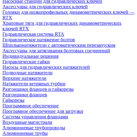
Насосные станции для гидравлических ключей
Аксессуары для гидравлических ключей
Головки для низкопрофильных динамометрических ключей —
RTX
Храповые тяги для гидравлических динамометрических
ключей RTX
Гидравлическая система RTA
Гидравлическое натяжение болтов
Шпильконатяжители с автоматическим перезапуском
Аксессуары для затягивания болтовых соединений
Индивидуальные решения
Гидравлические гайки
Насосы для гидравлических натяжителей
Подводные натяжители
Верхние натяжители
Натяжители ветряных турбин
Разгонщики фланцев и гайкорезы
Разгонщики фланцев
Гайкорезы
Программное обеспечение
Програмное обеспечение для загрузки
Система управления фланцами
Воздушные магистрали
Алюминиевые трубопроводы
Алюминиевые трубы