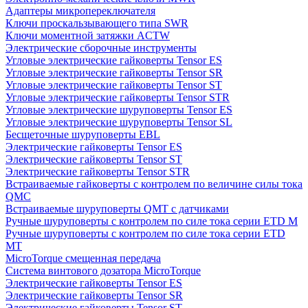
Адаптеры микропереключателя
Ключи проскальзывающего типа SWR
Ключи моментной затяжки ACTW
Электрические сборочные инструменты
Угловые электрические гайковерты Tensor ES
Угловые электрические гайковерты Tensor SR
Угловые электрические гайковерты Tensor ST
Угловые электрические гайковерты Tensor STR
Угловые электрические шуруповерты Tensor ES
Угловые электрические шуруповерты Tensor SL
Бесщеточные шуруповерты EBL
Электрические гайковерты Tensor ES
Электрические гайковерты Tensor ST
Электрические гайковерты Tensor STR
Встраиваемые гайковерты с контролем по величине силы тока
QMC
Встраиваемые шуруповерты QMT с датчиками
Ручные шуруповерты с контролем по силе тока серии ETD M
Ручные шуруповерты с контролем по силе тока серии ETD
MT
MicroTorque смещенная передача
Система винтового дозатора MicroTorque
Электрические гайковерты Tensor ES
Электрические гайковерты Tensor SR
Электрические гайковерты Tensor ST