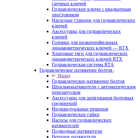
гаечных ключей
Гидравлические ключи с квадратным
хвостовиком
Насосные станции для гидравлических
ключей
Аксессуары для гидравлических
ключей
Головки для низкопрофильных
динамометрических ключей — RTX
Храповые тяги для гидравлических
динамометрических ключей RTX
Гидравлическая система RTA
Гидравлическое натяжение болтов
Назад
Гидравлическое натяжение болтов
Шпильконатяжители с автоматическим
перезапуском
Аксессуары для затягивания болтовых
соединений
Индивидуальные решения
Гидравлические гайки
Насосы для гидравлических
натяжителей
Подводные натяжители
Верхние натяжители