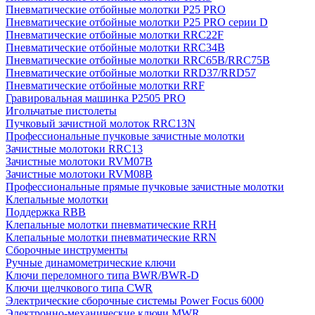
Пневматические отбойные молотки P25 PRO
Пневматические отбойные молотки P25 PRO серии D
Пневматические отбойные молотки RRC22F
Пневматические отбойные молотки RRC34B
Пневматические отбойные молотки RRC65B/RRC75B
Пневматические отбойные молотки RRD37/RRD57
Пневматические отбойные молотки RRF
Гравировальная машинка P2505 PRO
Игольчатые пистолеты
Пучковый зачистной молоток RRC13N
Профессиональные пучковые зачистные молотки
Зачистные молотоки RRC13
Зачистные молотоки RVM07B
Зачистные молотоки RVM08B
Профессиональные прямые пучковые зачистные молотки
Клепальные молотки
Поддержка RBB
Клепальные молотки пневматические RRH
Клепальные молотки пневматические RRN
Сборочные инструменты
Ручные динамометрические ключи
Ключи переломного типа BWR/BWR-D
Ключи щелчкового типа CWR
Электрические сборочные системы Power Focus 6000
Электронно-механические ключи MWR