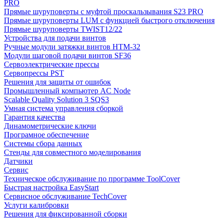
PRO
Прямые шуруповерты с муфтой проскальзывания S23 PRO
Прямые шуруповерты LUM с функцией быстрого отключения
Прямые шуруповерты TWIST12/22
Устройства для подачи винтов
Ручные модули затяжки винтов HTM-32
Модули шаговой подачи винтов SF36
Сервоэлектрические прессы
Сервопрессы PST
Решения для защиты от ошибок
Промышленный компьютер AC Node
Scalable Quality Solution 3 SQS3
Умная система управления сборкой
Гарантия качества
Динамометрические ключи
Програмное обеспечение
Системы сбора данных
Стенды для совместного моделирования
Датчики
Сервис
Техническое обслуживание по программе ToolCover
Быстрая настройка EasyStart
Cервисное обслуживание TechCover
Услуги калибровки
Решения для фиксированной сборки