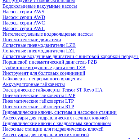
Воздуходувки с боковым каналом
Водокольцевые вакуумные насосы
Насосы серии AWS
Насосы серии AWD
Насосы серии AWC
Насосы серии AWL
Интеллектуальные водокольцевые насосы
Пневматические двигатели
Лопастные пневмодвигатели LZB
Лопастные пневмодвигатели LZL
Лопастные воздушные двигатели с винтовой коробкой передач
Поршневой пневматический двигатель PZB
Турбинные воздушные двигатели TZB
Инструмент для болтовых соединений
Гайковерты непрерывного вращения
Аккумуляторные гайковерты
Электрические гайковерты Tensor ST Revo HA
Пневматические гайковерты LMP
Пневматические гайковерты LTP
Пневматические гайковерты RTP
Гидравлические ключи, системы и насосные станции
Аксессуары для гидравлических гаечных ключей
Гидравлические ключи с квадратным хвостовиком
Насосные станции для гидравлических ключей
Аксессуары для гидравлических ключей