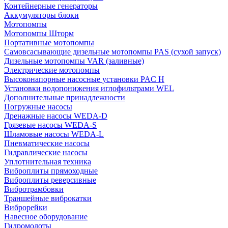
Контейнерные генераторы
Аккумуляторы блоки
Мотопомпы
Мотопомпы Шторм
Портативные мотопомпы
Самовсасывающие дизельные мотопомпы PAS (сухой запуск)
Дизельные мотопомпы VAR (заливные)
Электрические мотопомпы
Высоконапорные насосные установки PAC H
Установки водопонижения иглофильтрами WEL
Дополнительные принадлежности
Погружные насосы
Дренажные насосы WEDA-D
Грязевые насосы WEDA-S
Шламовые насосы WEDA-L
Пневматические насосы
Гидравлические насосы
Уплотнительная техника
Виброплиты прямоходные
Виброплиты реверсивные
Вибротрамбовки
Траншейные виброкатки
Виброрейки
Навесное оборудование
Гидромолоты