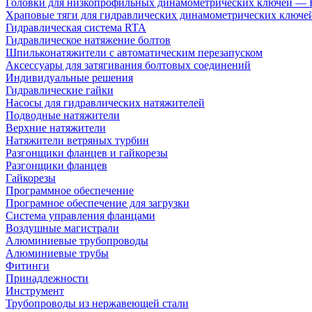
Головки для низкопрофильных динамометрических ключей —
Храповые тяги для гидравлических динамометрических ключ
Гидравлическая система RTA
Гидравлическое натяжение болтов
Шпильконатяжители с автоматическим перезапуском
Аксессуары для затягивания болтовых соединений
Индивидуальные решения
Гидравлические гайки
Насосы для гидравлических натяжителей
Подводные натяжители
Верхние натяжители
Натяжители ветряных турбин
Разгонщики фланцев и гайкорезы
Разгонщики фланцев
Гайкорезы
Программное обеспечение
Програмное обеспечение для загрузки
Система управления фланцами
Воздушные магистрали
Алюминиевые трубопроводы
Алюминиевые трубы
Фитинги
Принадлежности
Инструмент
Трубопроводы из нержавеющей стали