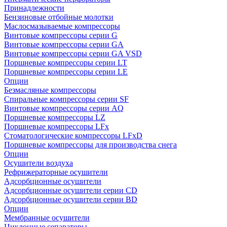
Принадлежности
Бензиновые отбойные молотки
Маслосмазываемые компрессоры
Винтовые компрессоры серии G
Винтовые компрессоры cерии GA
Винтовые компрессоры cерии GA VSD
Поршневые компрессоры серии LT
Поршневые компрессоры серии LE
Опции
Безмасляные компрессоры
Спиральные компрессоры серии SF
Винтовые компрессоры серии AQ
Поршневые компрессоры LZ
Поршневые компрессоры LFx
Стоматологические компрессоры LFxD
Поршневые компрессоры для производства снега
Опции
Осушители воздуха
Рефрижераторные осушители
Адсорбционные осушители
Адсорбционные осушители серии CD
Адсорбционные осушители серии BD
Опции
Мембранные осушители
Циклонные сепараторы