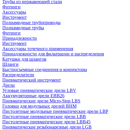
Трубы из нержавеющей стали
Фитинги
Аксессуары
Инструмент
Полиамидные трубопроводы
Полиамидные трубы
Фитинги
Принадлежности
Инструмент
Аксессуары точечного применения
Принадлежности для фильтрации и распределения
Катушки для шлангов
Шланги
Быстросъемные соединения и коннекторы
Распределители
Пневматический инструмент
Дрели
Угловые пневматические дрели LBV
Аккумуляторные дрели EBB26
Пневматические дрели Micro-Stop LBS
Головки для модульных дрелей BHM
Пистолетные модульные пневматические дрели LBP
Пистолетные пневматические дрели LBB
Пистолетные пневматические дрели LBB45
Пневматические резьбонарезные дрели LGB