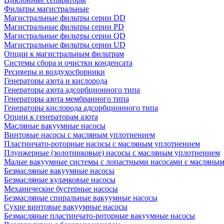
Фильтры магистральные
Магистральные фильтры серии DD
Магистральные фильтры серии PD
Магистральные фильтры серии QD
Магистральные фильтры серии UD
Опции к магистральным фильтрам
Системы сбора и очистки конденсата
Ресиверы и воздухосборники
Генераторы азота и кислорода
Генераторы азота адсорбционного типа
Генераторы азота мембранного типа
Генераторы кислорода адсорбционного типа
Опции к генераторам азота
Масляные вакуумные насосы
Винтовые насосы с масляным уплотнением
Пластинчато-роторные насосы с масляным уплотнением
Плунжерные (золотниковые) насосы с масляным уплотнением
Малые вакуумные системы с лопастными насосами с масляны
Безмасляные вакуумные насосы
Безмасляные кулачковые насосы
Механические бустерные насосы
Безмасляные спиральные вакуумные насосы
Сухие винтовые вакуумные насосы
Безмасляные пластинчато-роторные вакуумные насосы