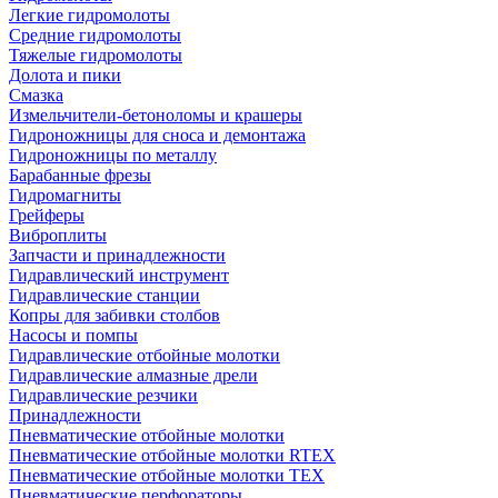
Легкие гидромолоты
Средние гидромолоты
Тяжелые гидромолоты
Долота и пики
Смазка
Измельчители-бетоноломы и крашеры
Гидроножницы для сноса и демонтажа
Гидроножницы по металлу
Барабанные фрезы
Гидромагниты
Грейферы
Виброплиты
Запчасти и принадлежности
Гидравлический инструмент
Гидравлические станции
Копры для забивки столбов
Насосы и помпы
Гидравлические отбойные молотки
Гидравлические алмазные дрели
Гидравлические резчики
Принадлежности
Пневматические отбойные молотки
Пневматические отбойные молотки RTEX
Пневматические отбойные молотки TEX
Пневматические перфораторы