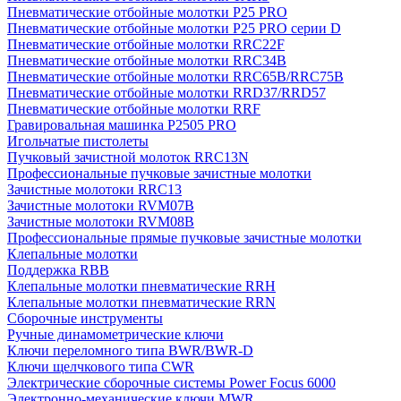
Пневматические отбойные молотки P25 PRO
Пневматические отбойные молотки P25 PRO серии D
Пневматические отбойные молотки RRC22F
Пневматические отбойные молотки RRC34B
Пневматические отбойные молотки RRC65B/RRC75B
Пневматические отбойные молотки RRD37/RRD57
Пневматические отбойные молотки RRF
Гравировальная машинка P2505 PRO
Игольчатые пистолеты
Пучковый зачистной молоток RRC13N
Профессиональные пучковые зачистные молотки
Зачистные молотоки RRC13
Зачистные молотоки RVM07B
Зачистные молотоки RVM08B
Профессиональные прямые пучковые зачистные молотки
Клепальные молотки
Поддержка RBB
Клепальные молотки пневматические RRH
Клепальные молотки пневматические RRN
Сборочные инструменты
Ручные динамометрические ключи
Ключи переломного типа BWR/BWR-D
Ключи щелчкового типа CWR
Электрические сборочные системы Power Focus 6000
Электронно-механические ключи MWR