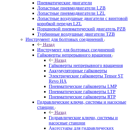
Пневматические двигатели
Лопастные пневмодвигатели LZB
Лопастные пневмодвигатели LZL
Лопастные воздушные двигатели с винтовой
коробкой передач LZL
Поршневой пневматический двигатель PZB
Турбинные воздушные двигатели TZB
Инструмент для болтовых соединений
Назад
Инструмент для болтовых соединений
Гайковерты непрерывного вращения
Назад
Гайковерты непрерывного вращения
Аккумуляторные гайковерты
Электрические гайковерты Tensor ST
Revo HA
Пневматические гайковерты LMP
Пневматические гайковерты LTP
Пневматические гайковерты RTP
Гидравлические ключи, системы и насосные
станции
Назад
Гидравлические ключи, системы и
насосные станции
Аксессуары для гидравлических