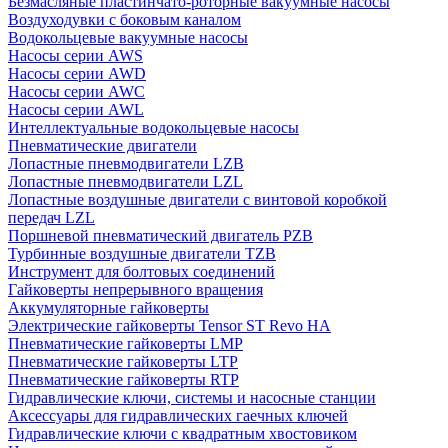
Безмасляные пластинчато-роторные вакуумные насосы
Воздуходувки с боковым каналом
Водокольцевые вакуумные насосы
Насосы серии AWS
Насосы серии AWD
Насосы серии AWC
Насосы серии AWL
Интеллектуальные водокольцевые насосы
Пневматические двигатели
Лопастные пневмодвигатели LZB
Лопастные пневмодвигатели LZL
Лопастные воздушные двигатели с винтовой коробкой
передач LZL
Поршневой пневматический двигатель PZB
Турбинные воздушные двигатели TZB
Инструмент для болтовых соединений
Гайковерты непрерывного вращения
Аккумуляторные гайковерты
Электрические гайковерты Tensor ST Revo HA
Пневматические гайковерты LMP
Пневматические гайковерты LTP
Пневматические гайковерты RTP
Гидравлические ключи, системы и насосные станции
Аксессуары для гидравлических гаечных ключей
Гидравлические ключи с квадратным хвостовиком