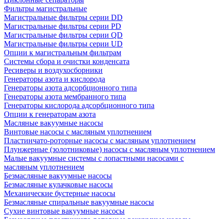
Фильтры магистральные
Магистральные фильтры серии DD
Магистральные фильтры серии PD
Магистральные фильтры серии QD
Магистральные фильтры серии UD
Опции к магистральным фильтрам
Системы сбора и очистки конденсата
Ресиверы и воздухосборники
Генераторы азота и кислорода
Генераторы азота адсорбционного типа
Генераторы азота мембранного типа
Генераторы кислорода адсорбционного типа
Опции к генераторам азота
Масляные вакуумные насосы
Винтовые насосы с масляным уплотнением
Пластинчато-роторные насосы с масляным уплотнением
Плунжерные (золотниковые) насосы с масляным уплотнением
Малые вакуумные системы с лопастными насосами с
масляным уплотнением
Безмасляные вакуумные насосы
Безмасляные кулачковые насосы
Механические бустерные насосы
Безмасляные спиральные вакуумные насосы
Сухие винтовые вакуумные насосы