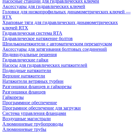
Насосные станции для гидравлических ключей
Аксессуары для гидравлических ключей
Головки для низкопрофильных динамометрических ключей —
RTX
Храповые тяги для гидравлических динамометрических
ключей RTX
Гидравлическая система RTA
Гидравлическое натяжение болтов
Шпильконатяжители с автоматическим перезапуском
Аксессуары для затягивания болтовых соединений
Индивидуальные решения
Гидравлические гайки
Насосы для гидравлических натяжителей
Подводные натяжители
Верхние натяжители
Натяжители ветряных турбин
Разгонщики фланцев и гайкорезы
Разгонщики фланцев
Гайкорезы
Программное обеспечение
Програмное обеспечение для загрузки
Система управления фланцами
Воздушные магистрали
Алюминиевые трубопроводы
Алюминиевые трубы