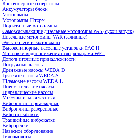
Контейнерные генераторы
Аккумуляторы блоки
Мотопомпы
Мотопомпы Шторм
Портативные мотопомпы
Самовсасывающие дизельные мотопомпы PAS (сухой запуск)
Дизельные мотопомпы VAR (заливные)
Электрические мотопомпы
Высоконапорные насосные установки PAC H
Установки водопонижения иглофильтрами WEL
Дополнительные принадлежности
Погружные насосы
Дренажные насосы WEDA-D
Грязевые насосы WEDA-S
Шламовые насосы WEDA-L
Пневматические насосы
Гидравлические насосы
Уплотнительная техника
Виброплиты прямоходные
Виброплиты реверсивные
Вибротрамбовки
Траншейные виброкатки
Виброрейки
Навесное оборудование
Гидромолоты