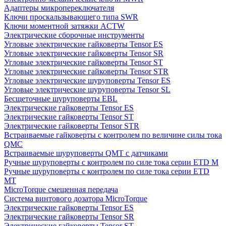
Адаптеры микропереключателя
Ключи проскальзывающего типа SWR
Ключи моментной затяжки ACTW
Электрические сборочные инструменты
Угловые электрические гайковерты Tensor ES
Угловые электрические гайковерты Tensor SR
Угловые электрические гайковерты Tensor ST
Угловые электрические гайковерты Tensor STR
Угловые электрические шуруповерты Tensor ES
Угловые электрические шуруповерты Tensor SL
Бесщеточные шуруповерты EBL
Электрические гайковерты Tensor ES
Электрические гайковерты Tensor ST
Электрические гайковерты Tensor STR
Встраиваемые гайковерты с контролем по величине силы тока
QMC
Встраиваемые шуруповерты QMT с датчиками
Ручные шуруповерты с контролем по силе тока серии ETD M
Ручные шуруповерты с контролем по силе тока серии ETD
MT
MicroTorque смещенная передача
Система винтового дозатора MicroTorque
Электрические гайковерты Tensor ES
Электрические гайковерты Tensor SR
Электрические гайковерты Tensor ST