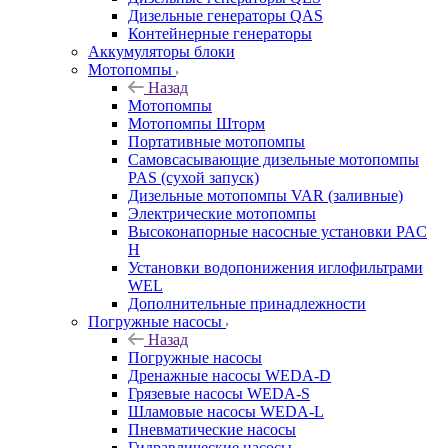
Дизельные генераторы QAS
Контейнерные генераторы
Аккумуляторы блоки
Мотопомпы
Назад
Мотопомпы
Мотопомпы Шторм
Портативные мотопомпы
Самовсасывающие дизельные мотопомпы
PAS (сухой запуск)
Дизельные мотопомпы VAR (заливные)
Электрические мотопомпы
Высоконапорные насосные установки PAC
H
Установки водопонижения иглофильтрами
WEL
Дополнительные принадлежности
Погружные насосы
Назад
Погружные насосы
Дренажные насосы WEDA-D
Грязевые насосы WEDA-S
Шламовые насосы WEDA-L
Пневматические насосы
Гидравлические насосы