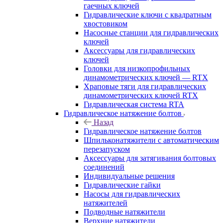
гаечных ключей
Гидравлические ключи с квадратным
хвостовиком
Насосные станции для гидравлических
ключей
Аксессуары для гидравлических
ключей
Головки для низкопрофильных
динамометрических ключей — RTX
Храповые тяги для гидравлических
динамометрических ключей RTX
Гидравлическая система RTA
Гидравлическое натяжение болтов
Назад
Гидравлическое натяжение болтов
Шпильконатяжители с автоматическим
перезапуском
Аксессуары для затягивания болтовых
соединений
Индивидуальные решения
Гидравлические гайки
Насосы для гидравлических
натяжителей
Подводные натяжители
Верхние натяжители