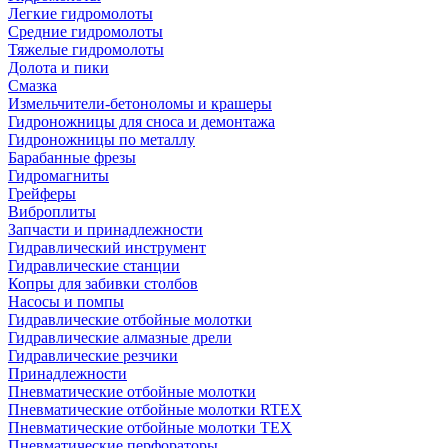
Легкие гидромолоты
Средние гидромолоты
Тяжелые гидромолоты
Долота и пики
Смазка
Измельчители-бетоноломы и крашеры
Гидроножницы для сноса и демонтажа
Гидроножницы по металлу
Барабанные фрезы
Гидромагниты
Грейферы
Виброплиты
Запчасти и принадлежности
Гидравлический инструмент
Гидравлические станции
Копры для забивки столбов
Насосы и помпы
Гидравлические отбойные молотки
Гидравлические алмазные дрели
Гидравлические резчики
Принадлежности
Пневматические отбойные молотки
Пневматические отбойные молотки RTEX
Пневматические отбойные молотки TEX
Пневматические перфораторы