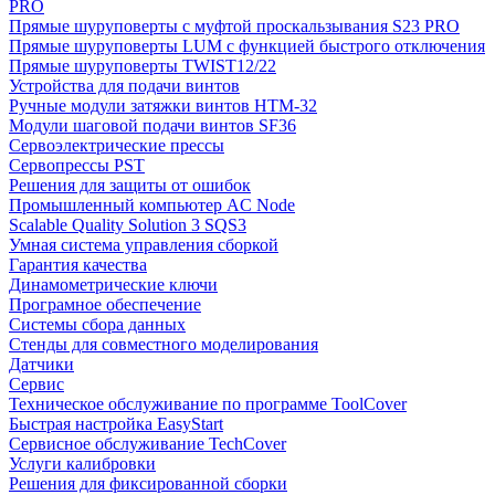
PRO
Прямые шуруповерты с муфтой проскальзывания S23 PRO
Прямые шуруповерты LUM с функцией быстрого отключения
Прямые шуруповерты TWIST12/22
Устройства для подачи винтов
Ручные модули затяжки винтов HTM-32
Модули шаговой подачи винтов SF36
Сервоэлектрические прессы
Сервопрессы PST
Решения для защиты от ошибок
Промышленный компьютер AC Node
Scalable Quality Solution 3 SQS3
Умная система управления сборкой
Гарантия качества
Динамометрические ключи
Програмное обеспечение
Системы сбора данных
Стенды для совместного моделирования
Датчики
Сервис
Техническое обслуживание по программе ToolCover
Быстрая настройка EasyStart
Cервисное обслуживание TechCover
Услуги калибровки
Решения для фиксированной сборки