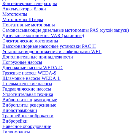
Контейнерные генераторы
Аккумуляторы блоки
Мотопомпы
Мотопомпы Шторм
Портативные мотопомпы
Самовсасывающие дизельные мотопомпы PAS (сухой запуск)
Дизельные мотопомпы VAR (заливные)
Электрические мотопомпы
Высоконапорные насосные установки PAC H
Установки водопонижения иглофильтрами WEL
Дополнительные принадлежности
Погружные насосы
Дренажные насосы WEDA-D
Грязевые насосы WEDA-S
Шламовые насосы WEDA-L
Пневматические насосы
Гидравлические насосы
Уплотнительная техника
Виброплиты прямоходные
Виброплиты реверсивные
Вибротрамбовки
Траншейные виброкатки
Виброрейки
Навесное оборудование
Гидромолоты