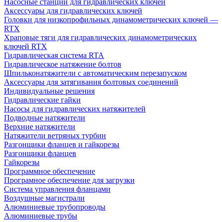
Насосные станции для гидравлических ключей
Аксессуары для гидравлических ключей
Головки для низкопрофильных динамометрических ключей —
RTX
Храповые тяги для гидравлических динамометрических
ключей RTX
Гидравлическая система RTA
Гидравлическое натяжение болтов
Шпильконатяжители с автоматическим перезапуском
Аксессуары для затягивания болтовых соединений
Индивидуальные решения
Гидравлические гайки
Насосы для гидравлических натяжителей
Подводные натяжители
Верхние натяжители
Натяжители ветряных турбин
Разгонщики фланцев и гайкорезы
Разгонщики фланцев
Гайкорезы
Программное обеспечение
Програмное обеспечение для загрузки
Система управления фланцами
Воздушные магистрали
Алюминиевые трубопроводы
Алюминиевые трубы