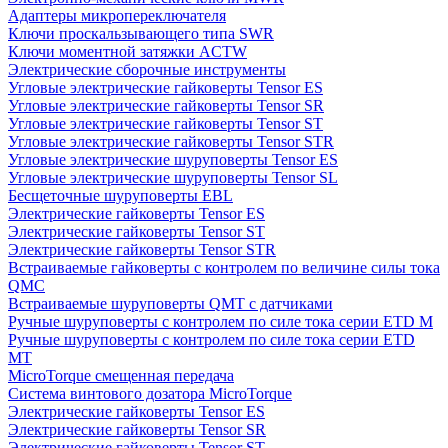
Адаптеры микропереключателя
Ключи проскальзывающего типа SWR
Ключи моментной затяжки ACTW
Электрические сборочные инструменты
Угловые электрические гайковерты Tensor ES
Угловые электрические гайковерты Tensor SR
Угловые электрические гайковерты Tensor ST
Угловые электрические гайковерты Tensor STR
Угловые электрические шуруповерты Tensor ES
Угловые электрические шуруповерты Tensor SL
Бесщеточные шуруповерты EBL
Электрические гайковерты Tensor ES
Электрические гайковерты Tensor ST
Электрические гайковерты Tensor STR
Встраиваемые гайковерты с контролем по величине силы тока
QMC
Встраиваемые шуруповерты QMT с датчиками
Ручные шуруповерты с контролем по силе тока серии ETD M
Ручные шуруповерты с контролем по силе тока серии ETD
MT
MicroTorque смещенная передача
Система винтового дозатора MicroTorque
Электрические гайковерты Tensor ES
Электрические гайковерты Tensor SR
Электрические гайковерты Tensor ST