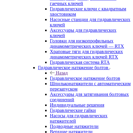
гаечных ключей
Гидравлические ключи с квадратным
хвостовиком
Насосные станции для гидравлических
ключей
Аксессуары для гидравлических
ключей
Головки для низкопрофильных
динамометрических ключей — RTX
Храповые тяги для гидравлических
динамометрических ключей RTX
Гидравлическая система RTA
Гидравлическое натяжение болтов
Назад
Гидравлическое натяжение болтов
Шпильконатяжители с автоматическим
перезапуском
Аксессуары для затягивания болтовых
соединений
Индивидуальные решения
Гидравлические гайки
Насосы для гидравлических
натяжителей
Подводные натяжители
Верхние натяжители