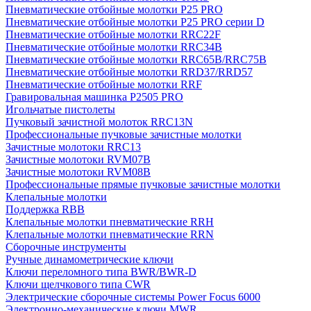
Пневматические отбойные молотки P25 PRO
Пневматические отбойные молотки P25 PRO серии D
Пневматические отбойные молотки RRC22F
Пневматические отбойные молотки RRC34B
Пневматические отбойные молотки RRC65B/RRC75B
Пневматические отбойные молотки RRD37/RRD57
Пневматические отбойные молотки RRF
Гравировальная машинка P2505 PRO
Игольчатые пистолеты
Пучковый зачистной молоток RRC13N
Профессиональные пучковые зачистные молотки
Зачистные молотоки RRC13
Зачистные молотоки RVM07B
Зачистные молотоки RVM08B
Профессиональные прямые пучковые зачистные молотки
Клепальные молотки
Поддержка RBB
Клепальные молотки пневматические RRH
Клепальные молотки пневматические RRN
Сборочные инструменты
Ручные динамометрические ключи
Ключи переломного типа BWR/BWR-D
Ключи щелчкового типа CWR
Электрические сборочные системы Power Focus 6000
Электронно-механические ключи MWR