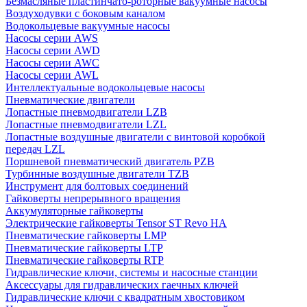
Безмасляные пластинчато-роторные вакуумные насосы
Воздуходувки с боковым каналом
Водокольцевые вакуумные насосы
Насосы серии AWS
Насосы серии AWD
Насосы серии AWC
Насосы серии AWL
Интеллектуальные водокольцевые насосы
Пневматические двигатели
Лопастные пневмодвигатели LZB
Лопастные пневмодвигатели LZL
Лопастные воздушные двигатели с винтовой коробкой
передач LZL
Поршневой пневматический двигатель PZB
Турбинные воздушные двигатели TZB
Инструмент для болтовых соединений
Гайковерты непрерывного вращения
Аккумуляторные гайковерты
Электрические гайковерты Tensor ST Revo HA
Пневматические гайковерты LMP
Пневматические гайковерты LTP
Пневматические гайковерты RTP
Гидравлические ключи, системы и насосные станции
Аксессуары для гидравлических гаечных ключей
Гидравлические ключи с квадратным хвостовиком