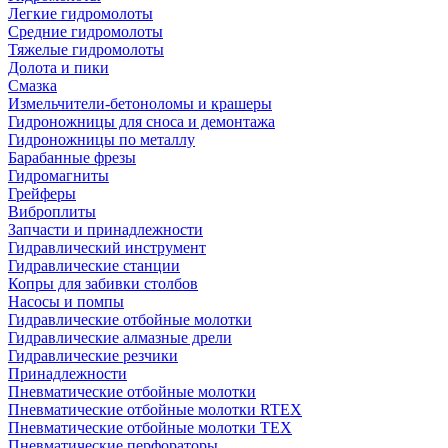
Легкие гидромолоты
Средние гидромолоты
Тяжелые гидромолоты
Долота и пики
Смазка
Измельчители-бетоноломы и крашеры
Гидроножницы для сноса и демонтажа
Гидроножницы по металлу
Барабанные фрезы
Гидромагниты
Грейферы
Виброплиты
Запчасти и принадлежности
Гидравлический инструмент
Гидравлические станции
Копры для забивки столбов
Насосы и помпы
Гидравлические отбойные молотки
Гидравлические алмазные дрели
Гидравлические резчики
Принадлежности
Пневматические отбойные молотки
Пневматические отбойные молотки RTEX
Пневматические отбойные молотки TEX
Пневматические перфораторы