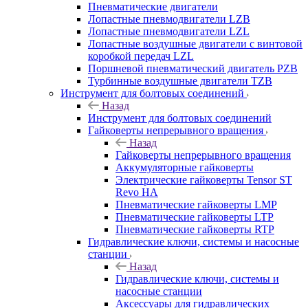
Пневматические двигатели
Лопастные пневмодвигатели LZB
Лопастные пневмодвигатели LZL
Лопастные воздушные двигатели с винтовой
коробкой передач LZL
Поршневой пневматический двигатель PZB
Турбинные воздушные двигатели TZB
Инструмент для болтовых соединений
Назад
Инструмент для болтовых соединений
Гайковерты непрерывного вращения
Назад
Гайковерты непрерывного вращения
Аккумуляторные гайковерты
Электрические гайковерты Tensor ST
Revo HA
Пневматические гайковерты LMP
Пневматические гайковерты LTP
Пневматические гайковерты RTP
Гидравлические ключи, системы и насосные
станции
Назад
Гидравлические ключи, системы и
насосные станции
Аксессуары для гидравлических