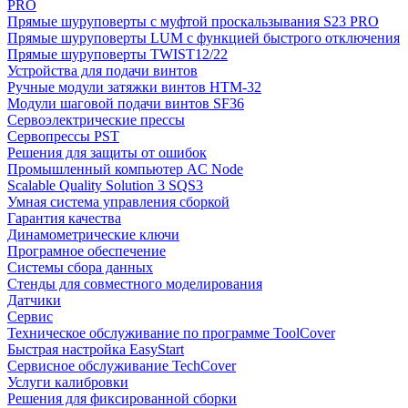
PRO
Прямые шуруповерты с муфтой проскальзывания S23 PRO
Прямые шуруповерты LUM с функцией быстрого отключения
Прямые шуруповерты TWIST12/22
Устройства для подачи винтов
Ручные модули затяжки винтов HTM-32
Модули шаговой подачи винтов SF36
Сервоэлектрические прессы
Сервопрессы PST
Решения для защиты от ошибок
Промышленный компьютер AC Node
Scalable Quality Solution 3 SQS3
Умная система управления сборкой
Гарантия качества
Динамометрические ключи
Програмное обеспечение
Системы сбора данных
Стенды для совместного моделирования
Датчики
Сервис
Техническое обслуживание по программе ToolCover
Быстрая настройка EasyStart
Cервисное обслуживание TechCover
Услуги калибровки
Решения для фиксированной сборки