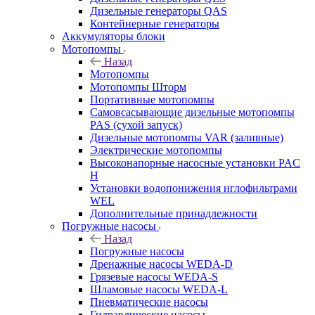
Дизельные генераторы QAS
Контейнерные генераторы
Аккумуляторы блоки
Мотопомпы
Назад
Мотопомпы
Мотопомпы Шторм
Портативные мотопомпы
Самовсасывающие дизельные мотопомпы
PAS (сухой запуск)
Дизельные мотопомпы VAR (заливные)
Электрические мотопомпы
Высоконапорные насосные установки PAC
H
Установки водопонижения иглофильтрами
WEL
Дополнительные принадлежности
Погружные насосы
Назад
Погружные насосы
Дренажные насосы WEDA-D
Грязевые насосы WEDA-S
Шламовые насосы WEDA-L
Пневматические насосы
Гидравлические насосы