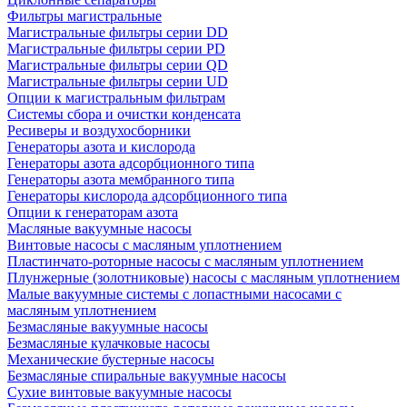
Фильтры магистральные
Магистральные фильтры серии DD
Магистральные фильтры серии PD
Магистральные фильтры серии QD
Магистральные фильтры серии UD
Опции к магистральным фильтрам
Системы сбора и очистки конденсата
Ресиверы и воздухосборники
Генераторы азота и кислорода
Генераторы азота адсорбционного типа
Генераторы азота мембранного типа
Генераторы кислорода адсорбционного типа
Опции к генераторам азота
Масляные вакуумные насосы
Винтовые насосы с масляным уплотнением
Пластинчато-роторные насосы с масляным уплотнением
Плунжерные (золотниковые) насосы с масляным уплотнением
Малые вакуумные системы с лопастными насосами с
масляным уплотнением
Безмасляные вакуумные насосы
Безмасляные кулачковые насосы
Механические бустерные насосы
Безмасляные спиральные вакуумные насосы
Сухие винтовые вакуумные насосы