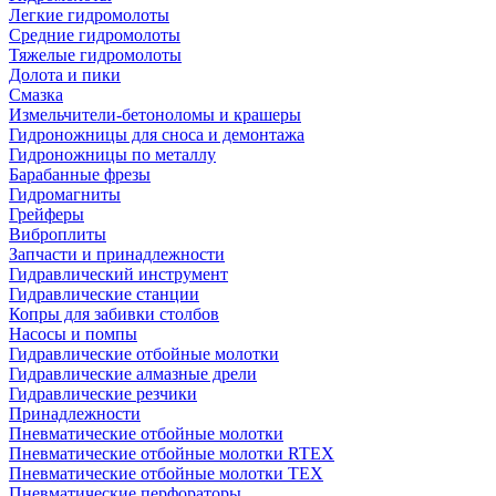
Легкие гидромолоты
Средние гидромолоты
Тяжелые гидромолоты
Долота и пики
Смазка
Измельчители-бетоноломы и крашеры
Гидроножницы для сноса и демонтажа
Гидроножницы по металлу
Барабанные фрезы
Гидромагниты
Грейферы
Виброплиты
Запчасти и принадлежности
Гидравлический инструмент
Гидравлические станции
Копры для забивки столбов
Насосы и помпы
Гидравлические отбойные молотки
Гидравлические алмазные дрели
Гидравлические резчики
Принадлежности
Пневматические отбойные молотки
Пневматические отбойные молотки RTEX
Пневматические отбойные молотки TEX
Пневматические перфораторы