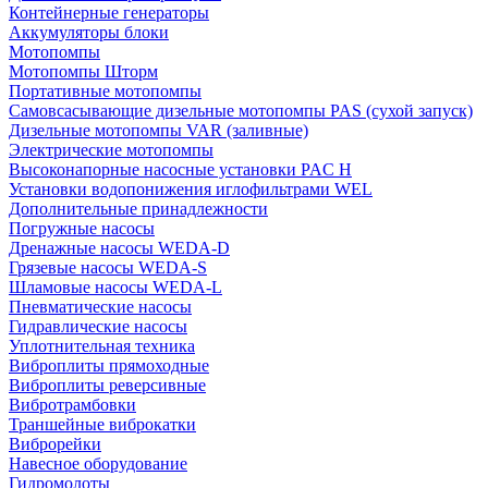
Контейнерные генераторы
Аккумуляторы блоки
Мотопомпы
Мотопомпы Шторм
Портативные мотопомпы
Самовсасывающие дизельные мотопомпы PAS (сухой запуск)
Дизельные мотопомпы VAR (заливные)
Электрические мотопомпы
Высоконапорные насосные установки PAC H
Установки водопонижения иглофильтрами WEL
Дополнительные принадлежности
Погружные насосы
Дренажные насосы WEDA-D
Грязевые насосы WEDA-S
Шламовые насосы WEDA-L
Пневматические насосы
Гидравлические насосы
Уплотнительная техника
Виброплиты прямоходные
Виброплиты реверсивные
Вибротрамбовки
Траншейные виброкатки
Виброрейки
Навесное оборудование
Гидромолоты