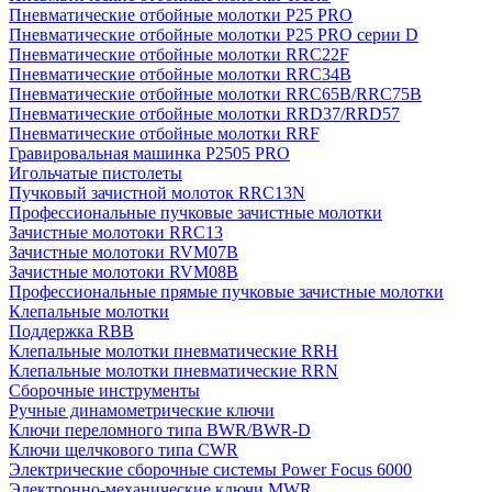
Пневматические отбойные молотки P25 PRO
Пневматические отбойные молотки P25 PRO серии D
Пневматические отбойные молотки RRC22F
Пневматические отбойные молотки RRC34B
Пневматические отбойные молотки RRC65B/RRC75B
Пневматические отбойные молотки RRD37/RRD57
Пневматические отбойные молотки RRF
Гравировальная машинка P2505 PRO
Игольчатые пистолеты
Пучковый зачистной молоток RRC13N
Профессиональные пучковые зачистные молотки
Зачистные молотоки RRC13
Зачистные молотоки RVM07B
Зачистные молотоки RVM08B
Профессиональные прямые пучковые зачистные молотки
Клепальные молотки
Поддержка RBB
Клепальные молотки пневматические RRH
Клепальные молотки пневматические RRN
Сборочные инструменты
Ручные динамометрические ключи
Ключи переломного типа BWR/BWR-D
Ключи щелчкового типа CWR
Электрические сборочные системы Power Focus 6000
Электронно-механические ключи MWR