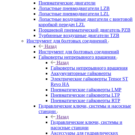
Пневматические двигатели
Лопастные пневмодвигатели LZB
Лопастные пневмодвигатели LZL
Лопастные воздушные двигатели с винтовой
коробкой передач LZL
Поршневой пневматический двигатель PZB
Турбинные воздушные двигатели TZB
Инструмент для болтовых соединений
Назад
Инструмент для болтовых соединений
Гайковерты непрерывного вращения
Назад
Гайковерты непрерывного вращения
Аккумуляторные гайковерты
Электрические гайковерты Tensor ST
Revo HA
Пневматические гайковерты LMP
Пневматические гайковерты LTP
Пневматические гайковерты RTP
Гидравлические ключи, системы и насосные
станции
Назад
Гидравлические ключи, системы и
насосные станции
Аксессуары для гидравлических