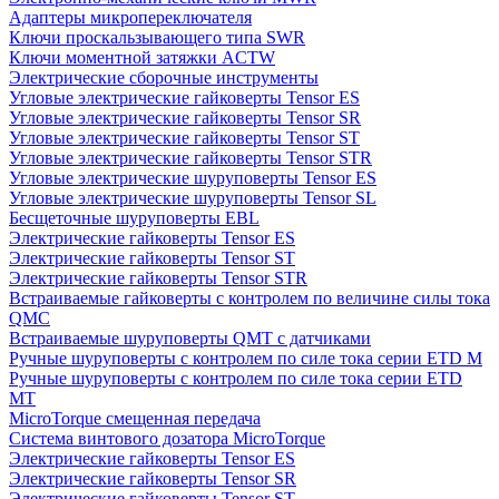
Адаптеры микропереключателя
Ключи проскальзывающего типа SWR
Ключи моментной затяжки ACTW
Электрические сборочные инструменты
Угловые электрические гайковерты Tensor ES
Угловые электрические гайковерты Tensor SR
Угловые электрические гайковерты Tensor ST
Угловые электрические гайковерты Tensor STR
Угловые электрические шуруповерты Tensor ES
Угловые электрические шуруповерты Tensor SL
Бесщеточные шуруповерты EBL
Электрические гайковерты Tensor ES
Электрические гайковерты Tensor ST
Электрические гайковерты Tensor STR
Встраиваемые гайковерты с контролем по величине силы тока
QMC
Встраиваемые шуруповерты QMT с датчиками
Ручные шуруповерты с контролем по силе тока серии ETD M
Ручные шуруповерты с контролем по силе тока серии ETD
MT
MicroTorque смещенная передача
Система винтового дозатора MicroTorque
Электрические гайковерты Tensor ES
Электрические гайковерты Tensor SR
Электрические гайковерты Tensor ST