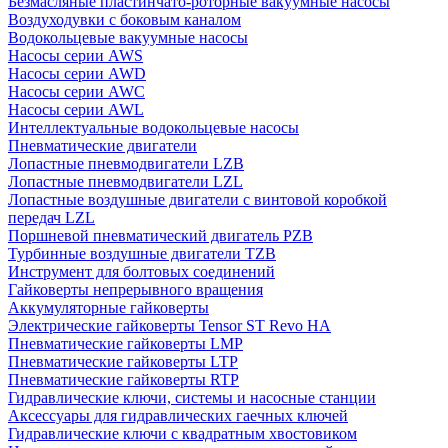
Безмасляные пластинчато-роторные вакуумные насосы
Воздуходувки с боковым каналом
Водокольцевые вакуумные насосы
Насосы серии AWS
Насосы серии AWD
Насосы серии AWC
Насосы серии AWL
Интеллектуальные водокольцевые насосы
Пневматические двигатели
Лопастные пневмодвигатели LZB
Лопастные пневмодвигатели LZL
Лопастные воздушные двигатели с винтовой коробкой
передач LZL
Поршневой пневматический двигатель PZB
Турбинные воздушные двигатели TZB
Инструмент для болтовых соединений
Гайковерты непрерывного вращения
Аккумуляторные гайковерты
Электрические гайковерты Tensor ST Revo HA
Пневматические гайковерты LMP
Пневматические гайковерты LTP
Пневматические гайковерты RTP
Гидравлические ключи, системы и насосные станции
Аксессуары для гидравлических гаечных ключей
Гидравлические ключи с квадратным хвостовиком