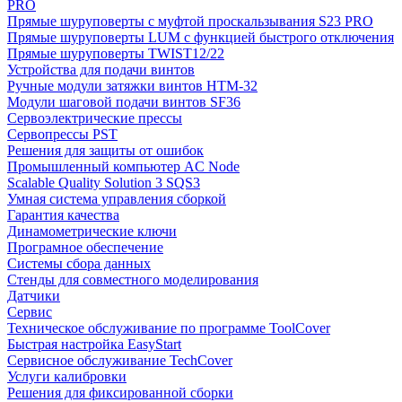
PRO
Прямые шуруповерты с муфтой проскальзывания S23 PRO
Прямые шуруповерты LUM с функцией быстрого отключения
Прямые шуруповерты TWIST12/22
Устройства для подачи винтов
Ручные модули затяжки винтов HTM-32
Модули шаговой подачи винтов SF36
Сервоэлектрические прессы
Сервопрессы PST
Решения для защиты от ошибок
Промышленный компьютер AC Node
Scalable Quality Solution 3 SQS3
Умная система управления сборкой
Гарантия качества
Динамометрические ключи
Програмное обеспечение
Системы сбора данных
Стенды для совместного моделирования
Датчики
Сервис
Техническое обслуживание по программе ToolCover
Быстрая настройка EasyStart
Cервисное обслуживание TechCover
Услуги калибровки
Решения для фиксированной сборки