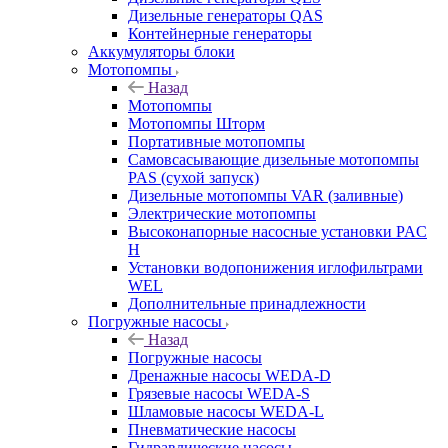
Дизельные генераторы QAS
Контейнерные генераторы
Аккумуляторы блоки
Мотопомпы
Назад
Мотопомпы
Мотопомпы Шторм
Портативные мотопомпы
Самовсасывающие дизельные мотопомпы
PAS (сухой запуск)
Дизельные мотопомпы VAR (заливные)
Электрические мотопомпы
Высоконапорные насосные установки PAC
H
Установки водопонижения иглофильтрами
WEL
Дополнительные принадлежности
Погружные насосы
Назад
Погружные насосы
Дренажные насосы WEDA-D
Грязевые насосы WEDA-S
Шламовые насосы WEDA-L
Пневматические насосы
Гидравлические насосы