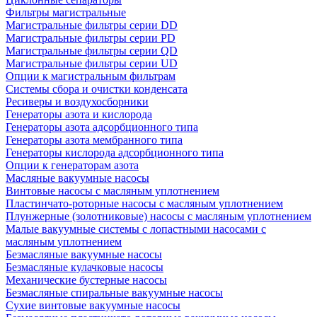
Фильтры магистральные
Магистральные фильтры серии DD
Магистральные фильтры серии PD
Магистральные фильтры серии QD
Магистральные фильтры серии UD
Опции к магистральным фильтрам
Системы сбора и очистки конденсата
Ресиверы и воздухосборники
Генераторы азота и кислорода
Генераторы азота адсорбционного типа
Генераторы азота мембранного типа
Генераторы кислорода адсорбционного типа
Опции к генераторам азота
Масляные вакуумные насосы
Винтовые насосы с масляным уплотнением
Пластинчато-роторные насосы с масляным уплотнением
Плунжерные (золотниковые) насосы с масляным уплотнением
Малые вакуумные системы с лопастными насосами с
масляным уплотнением
Безмасляные вакуумные насосы
Безмасляные кулачковые насосы
Механические бустерные насосы
Безмасляные спиральные вакуумные насосы
Сухие винтовые вакуумные насосы