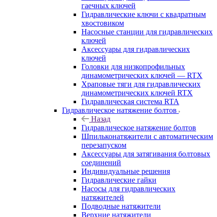
гаечных ключей
Гидравлические ключи с квадратным
хвостовиком
Насосные станции для гидравлических
ключей
Аксессуары для гидравлических
ключей
Головки для низкопрофильных
динамометрических ключей — RTX
Храповые тяги для гидравлических
динамометрических ключей RTX
Гидравлическая система RTA
Гидравлическое натяжение болтов
Назад
Гидравлическое натяжение болтов
Шпильконатяжители с автоматическим
перезапуском
Аксессуары для затягивания болтовых
соединений
Индивидуальные решения
Гидравлические гайки
Насосы для гидравлических
натяжителей
Подводные натяжители
Верхние натяжители