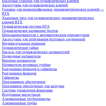
Насосные станции для гидравлических ключей
Аксессуары для гидравлических ключей
Головки для низкопрофильных динамометрических ключей —
RTX
Храповые тяги для гидравлических динамометрических
ключей RTX
Гидравлическая система RTA
Гидравлическое натяжение болтов
Шпильконатяжители с автоматическим перезапуском
Аксессуары для затягивания болтовых соединений
Индивидуальные решения
Гидравлические гайки
Насосы для гидравлических натяжителей
Подводные натяжители
Верхние натяжители
Натяжители ветряных турбин
Разгонщики фланцев и гайкорезы
Разгонщики фланцев
Гайкорезы
Программное обеспечение
Програмное обеспечение для загрузки
Система управления фланцами
Воздушные магистрали
Алюминиевые трубопроводы
Алюминиевые трубы