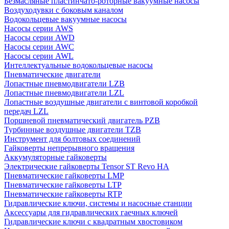
Безмасляные пластинчато-роторные вакуумные насосы
Воздуходувки с боковым каналом
Водокольцевые вакуумные насосы
Насосы серии AWS
Насосы серии AWD
Насосы серии AWC
Насосы серии AWL
Интеллектуальные водокольцевые насосы
Пневматические двигатели
Лопастные пневмодвигатели LZB
Лопастные пневмодвигатели LZL
Лопастные воздушные двигатели с винтовой коробкой
передач LZL
Поршневой пневматический двигатель PZB
Турбинные воздушные двигатели TZB
Инструмент для болтовых соединений
Гайковерты непрерывного вращения
Аккумуляторные гайковерты
Электрические гайковерты Tensor ST Revo HA
Пневматические гайковерты LMP
Пневматические гайковерты LTP
Пневматические гайковерты RTP
Гидравлические ключи, системы и насосные станции
Аксессуары для гидравлических гаечных ключей
Гидравлические ключи с квадратным хвостовиком