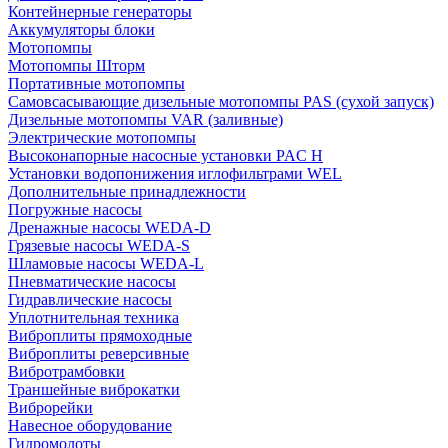
Контейнерные генераторы
Аккумуляторы блоки
Мотопомпы
Мотопомпы Шторм
Портативные мотопомпы
Самовсасывающие дизельные мотопомпы PAS (сухой запуск)
Дизельные мотопомпы VAR (заливные)
Электрические мотопомпы
Высоконапорные насосные установки PAC H
Установки водопонижения иглофильтрами WEL
Дополнительные принадлежности
Погружные насосы
Дренажные насосы WEDA-D
Грязевые насосы WEDA-S
Шламовые насосы WEDA-L
Пневматические насосы
Гидравлические насосы
Уплотнительная техника
Виброплиты прямоходные
Виброплиты реверсивные
Вибротрамбовки
Траншейные виброкатки
Виброрейки
Навесное оборудование
Гидромолоты