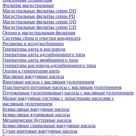
Фильтры магистральные
Магистральные фильтры серии DD
Магистральные фильтры серии PD
Магистральные фильтры серии QD
Магистральные фильтры серии UD
Опции к магистральным фильтрам
Системы сбора и очистки конденсата
Ресиверы и воздухосборники
Генераторы азота и кислорода
Генераторы азота адсорбционного типа
Генераторы азота мембранного типа
Генераторы кислорода адсорбционного типа
Опции к генераторам азота
Масляные вакуумные насосы
Винтовые насосы с масляным уплотнением
Пластинчато-роторные насосы с масляным уплотнением
Плунжерные (золотниковые) насосы с масляным уплотнением
Малые вакуумные системы с лопастными насосами с
масляным уплотнением
Безмасляные вакуумные насосы
Безмасляные кулачковые насосы
Механические бустерные насосы
Безмасляные спиральные вакуумные насосы
Сухие винтовые вакуумные насосы