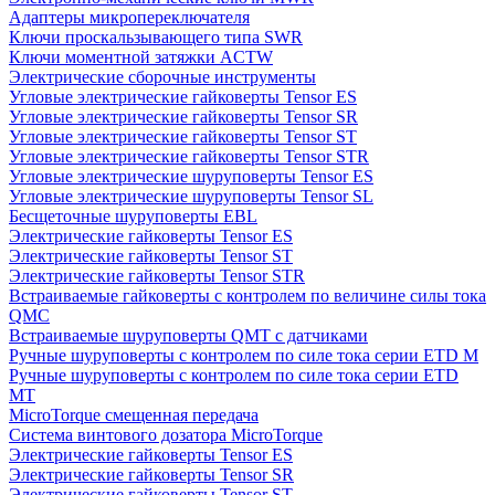
Адаптеры микропереключателя
Ключи проскальзывающего типа SWR
Ключи моментной затяжки ACTW
Электрические сборочные инструменты
Угловые электрические гайковерты Tensor ES
Угловые электрические гайковерты Tensor SR
Угловые электрические гайковерты Tensor ST
Угловые электрические гайковерты Tensor STR
Угловые электрические шуруповерты Tensor ES
Угловые электрические шуруповерты Tensor SL
Бесщеточные шуруповерты EBL
Электрические гайковерты Tensor ES
Электрические гайковерты Tensor ST
Электрические гайковерты Tensor STR
Встраиваемые гайковерты с контролем по величине силы тока
QMC
Встраиваемые шуруповерты QMT с датчиками
Ручные шуруповерты с контролем по силе тока серии ETD M
Ручные шуруповерты с контролем по силе тока серии ETD
MT
MicroTorque смещенная передача
Система винтового дозатора MicroTorque
Электрические гайковерты Tensor ES
Электрические гайковерты Tensor SR
Электрические гайковерты Tensor ST