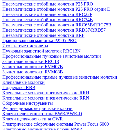
Пневматические отбойные молотки P25 PRO
Пневматические отбойные молотки P25 PRO серии D
Пневматические отбойные молотки RRC22F
Пневматические отбойные молотки RRC34B
Пневматические отбойные молотки RRC65B/RRC75B
Пневматические отбойные молотки RRD37/RRD57
Пневматические отбойные молотки RRF
Гравировальная машинка P2505 PRO
Игольчатые пистолеты
Пучковый зачистной молоток RRC13N
Профессиональные пучковые зачистные молотки
Зачистные молотоки RRC13
Зачистные молотоки RVM07B
Зачистные молотоки RVM08B
Профессиональные прямые пучковые зачистные молотки
Клепальные молотки
Поддержка RBB
Клепальные молотки пневматические RRH
Клепальные молотки пневматические RRN
Сборочные инструменты
Ручные динамометрические ключи
Ключи переломного типа BWR/BWR-D
Ключи щелчкового типа CWR
Электрические сборочные системы Power Focus 6000
Электронно-механические ключи MWR