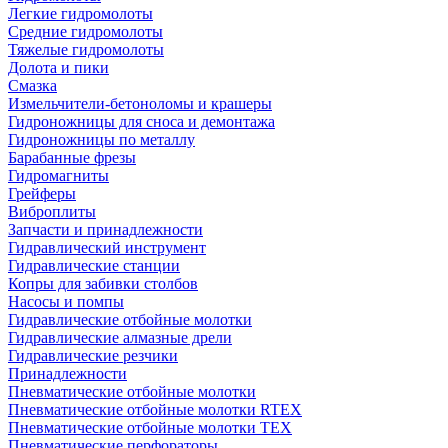
Легкие гидромолоты
Средние гидромолоты
Тяжелые гидромолоты
Долота и пики
Смазка
Измельчители-бетоноломы и крашеры
Гидроножницы для сноса и демонтажа
Гидроножницы по металлу
Барабанные фрезы
Гидромагниты
Грейферы
Виброплиты
Запчасти и принадлежности
Гидравлический инструмент
Гидравлические станции
Копры для забивки столбов
Насосы и помпы
Гидравлические отбойные молотки
Гидравлические алмазные дрели
Гидравлические резчики
Принадлежности
Пневматические отбойные молотки
Пневматические отбойные молотки RTEX
Пневматические отбойные молотки TEX
Пневматические перфораторы