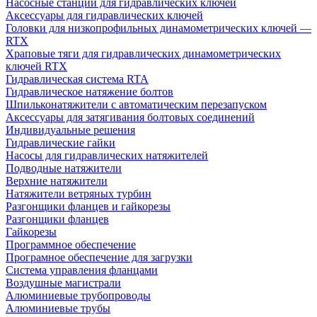
Насосные станции для гидравлических ключей
Аксессуары для гидравлических ключей
Головки для низкопрофильных динамометрических ключей —
RTX
Храповые тяги для гидравлических динамометрических
ключей RTX
Гидравлическая система RTA
Гидравлическое натяжение болтов
Шпильконатяжители с автоматическим перезапуском
Аксессуары для затягивания болтовых соединений
Индивидуальные решения
Гидравлические гайки
Насосы для гидравлических натяжителей
Подводные натяжители
Верхние натяжители
Натяжители ветряных турбин
Разгонщики фланцев и гайкорезы
Разгонщики фланцев
Гайкорезы
Программное обеспечение
Програмное обеспечение для загрузки
Система управления фланцами
Воздушные магистрали
Алюминиевые трубопроводы
Алюминиевые трубы