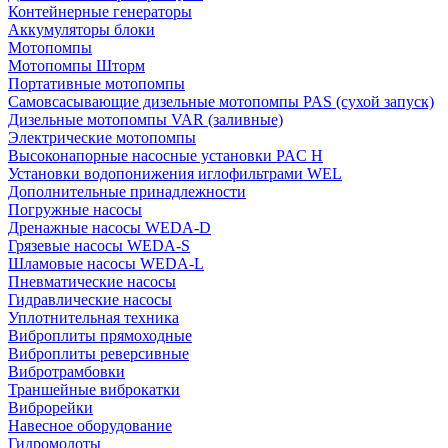
Контейнерные генераторы
Аккумуляторы блоки
Мотопомпы
Мотопомпы Шторм
Портативные мотопомпы
Самовсасывающие дизельные мотопомпы PAS (сухой запуск)
Дизельные мотопомпы VAR (заливные)
Электрические мотопомпы
Высоконапорные насосные установки PAC H
Установки водопонижения иглофильтрами WEL
Дополнительные принадлежности
Погружные насосы
Дренажные насосы WEDA-D
Грязевые насосы WEDA-S
Шламовые насосы WEDA-L
Пневматические насосы
Гидравлические насосы
Уплотнительная техника
Виброплиты прямоходные
Виброплиты реверсивные
Вибротрамбовки
Траншейные виброкатки
Виброрейки
Навесное оборудование
Гидромолоты