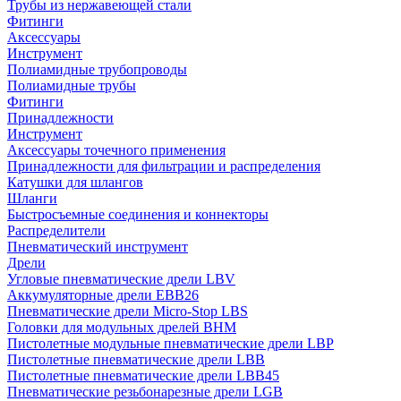
Трубы из нержавеющей стали
Фитинги
Аксессуары
Инструмент
Полиамидные трубопроводы
Полиамидные трубы
Фитинги
Принадлежности
Инструмент
Аксессуары точечного применения
Принадлежности для фильтрации и распределения
Катушки для шлангов
Шланги
Быстросъемные соединения и коннекторы
Распределители
Пневматический инструмент
Дрели
Угловые пневматические дрели LBV
Аккумуляторные дрели EBB26
Пневматические дрели Micro-Stop LBS
Головки для модульных дрелей BHM
Пистолетные модульные пневматические дрели LBP
Пистолетные пневматические дрели LBB
Пистолетные пневматические дрели LBB45
Пневматические резьбонарезные дрели LGB