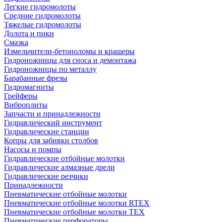
Легкие гидромолоты
Средние гидромолоты
Тяжелые гидромолоты
Долота и пики
Смазка
Измельчители-бетоноломы и крашеры
Гидроножницы для сноса и демонтажа
Гидроножницы по металлу
Барабанные фрезы
Гидромагниты
Грейферы
Виброплиты
Запчасти и принадлежности
Гидравлический инструмент
Гидравлические станции
Копры для забивки столбов
Насосы и помпы
Гидравлические отбойные молотки
Гидравлические алмазные дрели
Гидравлические резчики
Принадлежности
Пневматические отбойные молотки
Пневматические отбойные молотки RTEX
Пневматические отбойные молотки TEX
Пневматические перфораторы