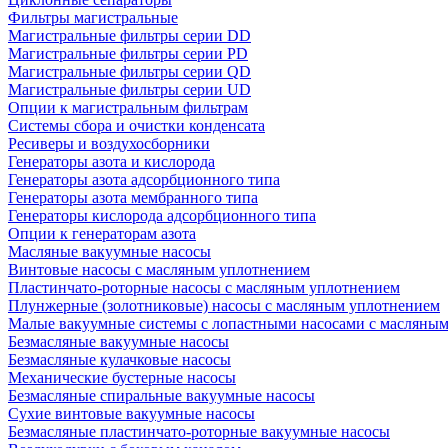
Фильтры магистральные
Магистральные фильтры серии DD
Магистральные фильтры серии PD
Магистральные фильтры серии QD
Магистральные фильтры серии UD
Опции к магистральным фильтрам
Системы сбора и очистки конденсата
Ресиверы и воздухосборники
Генераторы азота и кислорода
Генераторы азота адсорбционного типа
Генераторы азота мембранного типа
Генераторы кислорода адсорбционного типа
Опции к генераторам азота
Масляные вакуумные насосы
Винтовые насосы с масляным уплотнением
Пластинчато-роторные насосы с масляным уплотнением
Плунжерные (золотниковые) насосы с масляным уплотнением
Малые вакуумные системы с лопастными насосами с масляны
Безмасляные вакуумные насосы
Безмасляные кулачковые насосы
Механические бустерные насосы
Безмасляные спиральные вакуумные насосы
Сухие винтовые вакуумные насосы
Безмасляные пластинчато-роторные вакуумные насосы