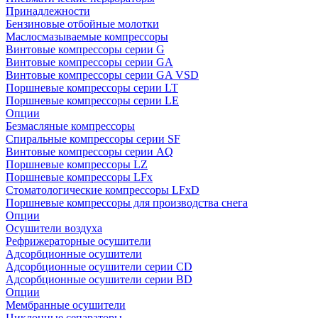
Принадлежности
Бензиновые отбойные молотки
Маслосмазываемые компрессоры
Винтовые компрессоры серии G
Винтовые компрессоры cерии GA
Винтовые компрессоры cерии GA VSD
Поршневые компрессоры серии LT
Поршневые компрессоры серии LE
Опции
Безмасляные компрессоры
Спиральные компрессоры серии SF
Винтовые компрессоры серии AQ
Поршневые компрессоры LZ
Поршневые компрессоры LFx
Стоматологические компрессоры LFxD
Поршневые компрессоры для производства снега
Опции
Осушители воздуха
Рефрижераторные осушители
Адсорбционные осушители
Адсорбционные осушители серии CD
Адсорбционные осушители серии BD
Опции
Мембранные осушители
Циклонные сепараторы