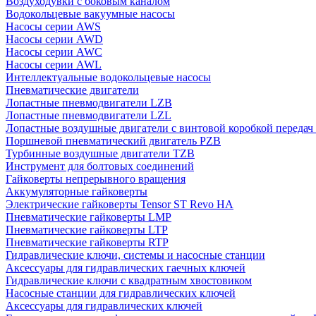
Воздуходувки с боковым каналом
Водокольцевые вакуумные насосы
Насосы серии AWS
Насосы серии AWD
Насосы серии AWC
Насосы серии AWL
Интеллектуальные водокольцевые насосы
Пневматические двигатели
Лопастные пневмодвигатели LZB
Лопастные пневмодвигатели LZL
Лопастные воздушные двигатели с винтовой коробкой передач
Поршневой пневматический двигатель PZB
Турбинные воздушные двигатели TZB
Инструмент для болтовых соединений
Гайковерты непрерывного вращения
Аккумуляторные гайковерты
Электрические гайковерты Tensor ST Revo HA
Пневматические гайковерты LMP
Пневматические гайковерты LTP
Пневматические гайковерты RTP
Гидравлические ключи, системы и насосные станции
Аксессуары для гидравлических гаечных ключей
Гидравлические ключи с квадратным хвостовиком
Насосные станции для гидравлических ключей
Аксессуары для гидравлических ключей