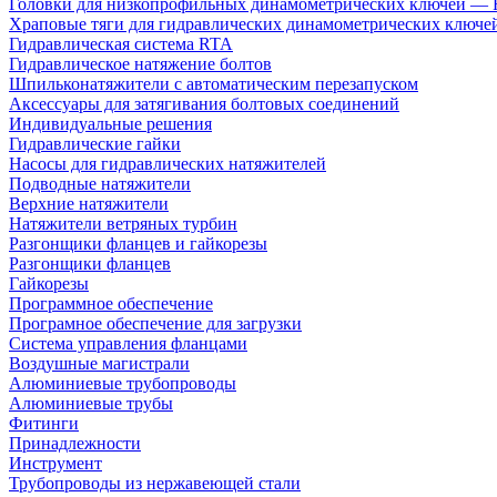
Головки для низкопрофильных динамометрических ключей —
Храповые тяги для гидравлических динамометрических ключ
Гидравлическая система RTA
Гидравлическое натяжение болтов
Шпильконатяжители с автоматическим перезапуском
Аксессуары для затягивания болтовых соединений
Индивидуальные решения
Гидравлические гайки
Насосы для гидравлических натяжителей
Подводные натяжители
Верхние натяжители
Натяжители ветряных турбин
Разгонщики фланцев и гайкорезы
Разгонщики фланцев
Гайкорезы
Программное обеспечение
Програмное обеспечение для загрузки
Система управления фланцами
Воздушные магистрали
Алюминиевые трубопроводы
Алюминиевые трубы
Фитинги
Принадлежности
Инструмент
Трубопроводы из нержавеющей стали