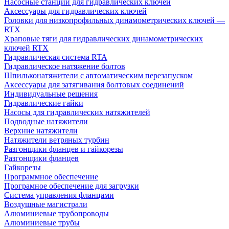
Насосные станции для гидравлических ключей
Аксессуары для гидравлических ключей
Головки для низкопрофильных динамометрических ключей —
RTX
Храповые тяги для гидравлических динамометрических
ключей RTX
Гидравлическая система RTA
Гидравлическое натяжение болтов
Шпильконатяжители с автоматическим перезапуском
Аксессуары для затягивания болтовых соединений
Индивидуальные решения
Гидравлические гайки
Насосы для гидравлических натяжителей
Подводные натяжители
Верхние натяжители
Натяжители ветряных турбин
Разгонщики фланцев и гайкорезы
Разгонщики фланцев
Гайкорезы
Программное обеспечение
Програмное обеспечение для загрузки
Система управления фланцами
Воздушные магистрали
Алюминиевые трубопроводы
Алюминиевые трубы