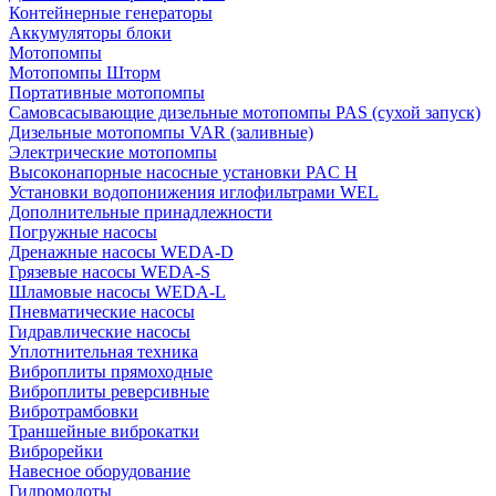
Контейнерные генераторы
Аккумуляторы блоки
Мотопомпы
Мотопомпы Шторм
Портативные мотопомпы
Самовсасывающие дизельные мотопомпы PAS (сухой запуск)
Дизельные мотопомпы VAR (заливные)
Электрические мотопомпы
Высоконапорные насосные установки PAC H
Установки водопонижения иглофильтрами WEL
Дополнительные принадлежности
Погружные насосы
Дренажные насосы WEDA-D
Грязевые насосы WEDA-S
Шламовые насосы WEDA-L
Пневматические насосы
Гидравлические насосы
Уплотнительная техника
Виброплиты прямоходные
Виброплиты реверсивные
Вибротрамбовки
Траншейные виброкатки
Виброрейки
Навесное оборудование
Гидромолоты