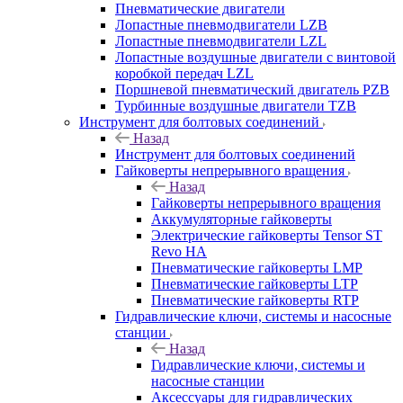
Пневматические двигатели
Лопастные пневмодвигатели LZB
Лопастные пневмодвигатели LZL
Лопастные воздушные двигатели с винтовой
коробкой передач LZL
Поршневой пневматический двигатель PZB
Турбинные воздушные двигатели TZB
Инструмент для болтовых соединений
Назад
Инструмент для болтовых соединений
Гайковерты непрерывного вращения
Назад
Гайковерты непрерывного вращения
Аккумуляторные гайковерты
Электрические гайковерты Tensor ST
Revo HA
Пневматические гайковерты LMP
Пневматические гайковерты LTP
Пневматические гайковерты RTP
Гидравлические ключи, системы и насосные
станции
Назад
Гидравлические ключи, системы и
насосные станции
Аксессуары для гидравлических