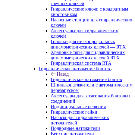
гаечных ключей
Гидравлические ключи с квадратным
хвостовиком
Насосные станции для гидравлических
ключей
Аксессуары для гидравлических
ключей
Головки для низкопрофильных
динамометрических ключей — RTX
Храповые тяги для гидравлических
динамометрических ключей RTX
Гидравлическая система RTA
Гидравлическое натяжение болтов
Назад
Гидравлическое натяжение болтов
Шпильконатяжители с автоматическим
перезапуском
Аксессуары для затягивания болтовых
соединений
Индивидуальные решения
Гидравлические гайки
Насосы для гидравлических
натяжителей
Подводные натяжители
Верхние натяжители