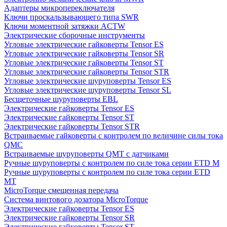
Адаптеры микропереключателя
Ключи проскальзывающего типа SWR
Ключи моментной затяжки ACTW
Электрические сборочные инструменты
Угловые электрические гайковерты Tensor ES
Угловые электрические гайковерты Tensor SR
Угловые электрические гайковерты Tensor ST
Угловые электрические гайковерты Tensor STR
Угловые электрические шуруповерты Tensor ES
Угловые электрические шуруповерты Tensor SL
Бесщеточные шуруповерты EBL
Электрические гайковерты Tensor ES
Электрические гайковерты Tensor ST
Электрические гайковерты Tensor STR
Встраиваемые гайковерты с контролем по величине силы тока
QMC
Встраиваемые шуруповерты QMT с датчиками
Ручные шуруповерты с контролем по силе тока серии ETD M
Ручные шуруповерты с контролем по силе тока серии ETD
MT
MicroTorque смещенная передача
Система винтового дозатора MicroTorque
Электрические гайковерты Tensor ES
Электрические гайковерты Tensor SR
Электрические гайковерты Tensor ST