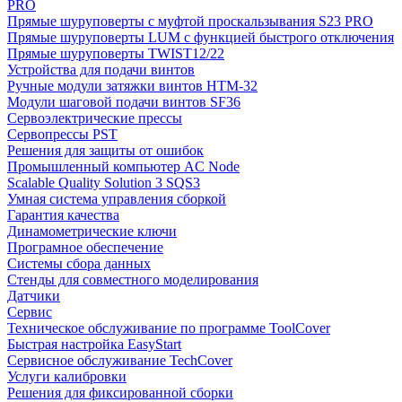
PRO
Прямые шуруповерты с муфтой проскальзывания S23 PRO
Прямые шуруповерты LUM с функцией быстрого отключения
Прямые шуруповерты TWIST12/22
Устройства для подачи винтов
Ручные модули затяжки винтов HTM-32
Модули шаговой подачи винтов SF36
Сервоэлектрические прессы
Сервопрессы PST
Решения для защиты от ошибок
Промышленный компьютер AC Node
Scalable Quality Solution 3 SQS3
Умная система управления сборкой
Гарантия качества
Динамометрические ключи
Програмное обеспечение
Системы сбора данных
Стенды для совместного моделирования
Датчики
Сервис
Техническое обслуживание по программе ToolCover
Быстрая настройка EasyStart
Cервисное обслуживание TechCover
Услуги калибровки
Решения для фиксированной сборки