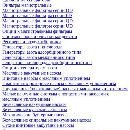
Фильтры магистральные
Магистральные фильтры серии DD
Магистральные фильтры серии PD
Магистральные фильтры серии QD
Магистральные фильтры серии UD
Опции к магистральным фильтрам
Системы сбора и очистки конденсата
Ресиверы и воздухосборники
Генераторы азота и кислорода
Генераторы азота адсорбционного типа
Генераторы азота мембранного типа
Генераторы кислорода адсорбционного типа
Опции к генераторам азота
Масляные вакуумные насосы
Винтовые насосы с масляным уплотнением
Пластинчато-роторные насосы с масляным уплотнением
Плунжерные (золотниковые) насосы с масляным уплотнением
Малые вакуумные системы с лопастными насосами с
масляным уплотнением
Безмасляные вакуумные насосы
Безмасляные кулачковые насосы
Механические бустерные насосы
Безмасляные спиральные вакуумные насосы
Сухие винтовые вакуумные насосы