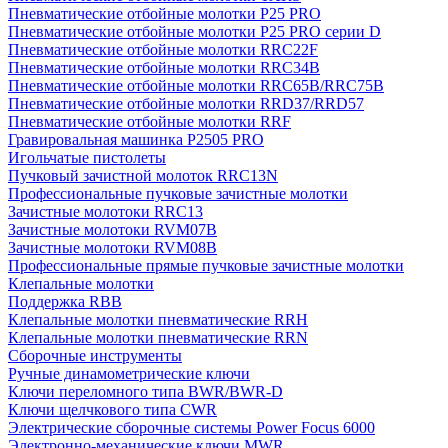
Пневматические отбойные молотки P25 PRO
Пневматические отбойные молотки P25 PRO серии D
Пневматические отбойные молотки RRC22F
Пневматические отбойные молотки RRC34B
Пневматические отбойные молотки RRC65B/RRC75B
Пневматические отбойные молотки RRD37/RRD57
Пневматические отбойные молотки RRF
Гравировальная машинка P2505 PRO
Игольчатые пистолеты
Пучковый зачистной молоток RRC13N
Профессиональные пучковые зачистные молотки
Зачистные молотоки RRC13
Зачистные молотоки RVM07B
Зачистные молотоки RVM08B
Профессиональные прямые пучковые зачистные молотки
Клепальные молотки
Поддержка RBB
Клепальные молотки пневматические RRH
Клепальные молотки пневматические RRN
Сборочные инструменты
Ручные динамометрические ключи
Ключи переломного типа BWR/BWR-D
Ключи щелчкового типа CWR
Электрические сборочные системы Power Focus 6000
Электронно-механические ключи MWR