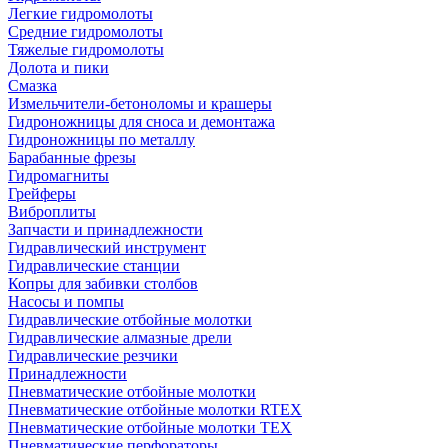
Легкие гидромолоты
Средние гидромолоты
Тяжелые гидромолоты
Долота и пики
Смазка
Измельчители-бетоноломы и крашеры
Гидроножницы для сноса и демонтажа
Гидроножницы по металлу
Барабанные фрезы
Гидромагниты
Грейферы
Виброплиты
Запчасти и принадлежности
Гидравлический инструмент
Гидравлические станции
Копры для забивки столбов
Насосы и помпы
Гидравлические отбойные молотки
Гидравлические алмазные дрели
Гидравлические резчики
Принадлежности
Пневматические отбойные молотки
Пневматические отбойные молотки RTEX
Пневматические отбойные молотки TEX
Пневматические перфораторы