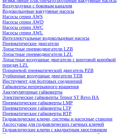
Безмасляные пластинчато-роторные вакуумные насосы
Воздуходувки с боковым каналом
Водокольцевые вакуумные насосы
Насосы серии AWS
Насосы серии AWD
Насосы серии AWC
Насосы серии AWL
Интеллектуальные водокольцевые насосы
Пневматические двигатели
Лопастные пневмодвигатели LZB
Лопастные пневмодвигатели LZL
Лопастные воздушные двигатели с винтовой коробкой
передач LZL
Поршневой пневматический двигатель PZB
Турбинные воздушные двигатели TZB
Инструмент для болтовых соединений
Гайковерты непрерывного вращения
Аккумуляторные гайковерты
Электрические гайковерты Tensor ST Revo HA
Пневматические гайковерты LMP
Пневматические гайковерты LTP
Пневматические гайковерты RTP
Гидравлические ключи, системы и насосные станции
Аксессуары для гидравлических гаечных ключей
Гидравлические ключи с квадратным хвостовиком