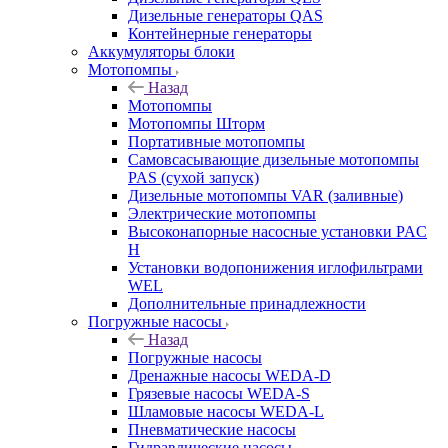
Дизельные генераторы QAS
Контейнерные генераторы
Аккумуляторы блоки
Мотопомпы
Назад
Мотопомпы
Мотопомпы Шторм
Портативные мотопомпы
Самовсасывающие дизельные мотопомпы
PAS (сухой запуск)
Дизельные мотопомпы VAR (заливные)
Электрические мотопомпы
Высоконапорные насосные установки PAC
H
Установки водопонижения иглофильтрами
WEL
Дополнительные принадлежности
Погружные насосы
Назад
Погружные насосы
Дренажные насосы WEDA-D
Грязевые насосы WEDA-S
Шламовые насосы WEDA-L
Пневматические насосы
Гидравлические насосы