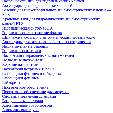
Насосные станции для гидравлических ключей
Аксессуары для гидравлических ключей
Головки для низкопрофильных динамометрических ключей —
RTX
Храповые тяги для гидравлических динамометрических
ключей RTX
Гидравлическая система RTA
Гидравлическое натяжение болтов
Шпильконатяжители с автоматическим перезапуском
Аксессуары для затягивания болтовых соединений
Индивидуальные решения
Гидравлические гайки
Насосы для гидравлических натяжителей
Подводные натяжители
Верхние натяжители
Натяжители ветряных турбин
Разгонщики фланцев и гайкорезы
Разгонщики фланцев
Гайкорезы
Программное обеспечение
Програмное обеспечение для загрузки
Система управления фланцами
Воздушные магистрали
Алюминиевые трубопроводы
Алюминиевые трубы