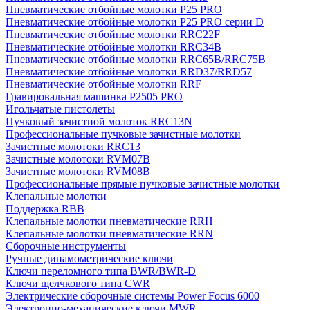
Пневматические отбойные молотки P25 PRO
Пневматические отбойные молотки P25 PRO серии D
Пневматические отбойные молотки RRC22F
Пневматические отбойные молотки RRC34B
Пневматические отбойные молотки RRC65B/RRC75B
Пневматические отбойные молотки RRD37/RRD57
Пневматические отбойные молотки RRF
Гравировальная машинка P2505 PRO
Игольчатые пистолеты
Пучковый зачистной молоток RRC13N
Профессиональные пучковые зачистные молотки
Зачистные молотоки RRC13
Зачистные молотоки RVM07B
Зачистные молотоки RVM08B
Профессиональные прямые пучковые зачистные молотки
Клепальные молотки
Поддержка RBB
Клепальные молотки пневматические RRH
Клепальные молотки пневматические RRN
Сборочные инструменты
Ручные динамометрические ключи
Ключи переломного типа BWR/BWR-D
Ключи щелчкового типа CWR
Электрические сборочные системы Power Focus 6000
Электронно-механические ключи MWR