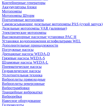
Контейнерные генераторы
Аккумуляторы блоки
Мотопомпы
Мотопомпы Шторм
Портативные мотопомпы
Самовсасывающие дизельные мотопомпы PAS (сухой запуск)
Дизельные мотопомпы VAR (заливные)
Электрические мотопомпы
Высоконапорные насосные установки PAC H
Установки водопонижения иглофильтрами WEL
Дополнительные принадлежности
Погружные насосы
Дренажные насосы WEDA-D
Грязевые насосы WEDA-S
Шламовые насосы WEDA-L
Пневматические насосы
Гидравлические насосы
Уплотнительная техника
Виброплиты прямоходные
Виброплиты реверсивные
Вибротрамбовки
Траншейные виброкатки
Виброрейки
Навесное оборудование
Гидромолоты