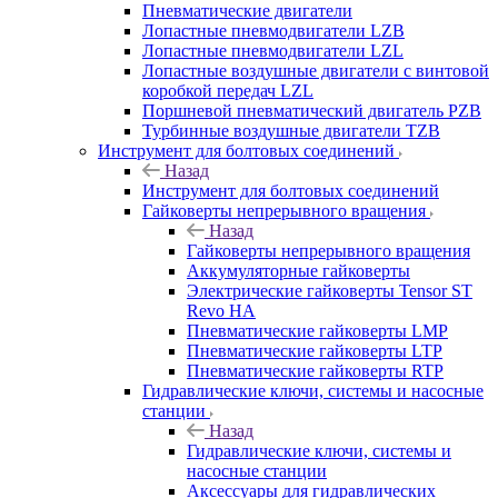
Пневматические двигатели
Лопастные пневмодвигатели LZB
Лопастные пневмодвигатели LZL
Лопастные воздушные двигатели с винтовой
коробкой передач LZL
Поршневой пневматический двигатель PZB
Турбинные воздушные двигатели TZB
Инструмент для болтовых соединений
Назад
Инструмент для болтовых соединений
Гайковерты непрерывного вращения
Назад
Гайковерты непрерывного вращения
Аккумуляторные гайковерты
Электрические гайковерты Tensor ST
Revo HA
Пневматические гайковерты LMP
Пневматические гайковерты LTP
Пневматические гайковерты RTP
Гидравлические ключи, системы и насосные
станции
Назад
Гидравлические ключи, системы и
насосные станции
Аксессуары для гидравлических