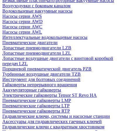
Безмасляные пластинчато-роторные вакуумные насосы
Воздуходувки с боковым каналом
Водокольцевые вакуумные насосы
Насосы серии AWS
Насосы серии AWD
Насосы серии AWC
Насосы серии AWL
Интеллектуальные водокольцевые насосы
Пневматические двигатели
Лопастные пневмодвигатели LZB
Лопастные пневмодвигатели LZL
Лопастные воздушные двигатели с винтовой коробкой
передач LZL
Поршневой пневматический двигатель PZB
Турбинные воздушные двигатели TZB
Инструмент для болтовых соединений
Гайковерты непрерывного вращения
Аккумуляторные гайковерты
Электрические гайковерты Tensor ST Revo HA
Пневматические гайковерты LMP
Пневматические гайковерты LTP
Пневматические гайковерты RTP
Гидравлические ключи, системы и насосные станции
Аксессуары для гидравлических гаечных ключей
Гидравлические ключи с квадратным хвостовиком