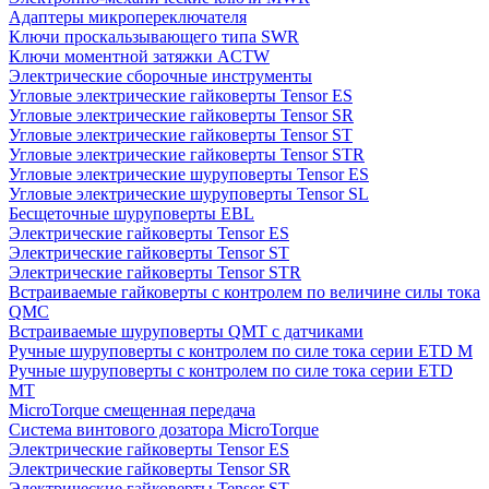
Адаптеры микропереключателя
Ключи проскальзывающего типа SWR
Ключи моментной затяжки ACTW
Электрические сборочные инструменты
Угловые электрические гайковерты Tensor ES
Угловые электрические гайковерты Tensor SR
Угловые электрические гайковерты Tensor ST
Угловые электрические гайковерты Tensor STR
Угловые электрические шуруповерты Tensor ES
Угловые электрические шуруповерты Tensor SL
Бесщеточные шуруповерты EBL
Электрические гайковерты Tensor ES
Электрические гайковерты Tensor ST
Электрические гайковерты Tensor STR
Встраиваемые гайковерты с контролем по величине силы тока
QMC
Встраиваемые шуруповерты QMT с датчиками
Ручные шуруповерты с контролем по силе тока серии ETD M
Ручные шуруповерты с контролем по силе тока серии ETD
MT
MicroTorque смещенная передача
Система винтового дозатора MicroTorque
Электрические гайковерты Tensor ES
Электрические гайковерты Tensor SR
Электрические гайковерты Tensor ST