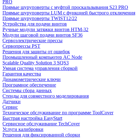
PRO
Прямые шуруповерты с муфтой проскальзывания S23 PRO
Прямые шуруповерты LUM с функцией быстрого отключения
Прямые шуруповерты TWIST12/22
Устройства для подачи винтов
Ручные модули затяжки винтов HTM-32
Модули шаговой подачи винтов SF36
Сервоэлектрические прессы
Сервопрессы PST
Решения для защиты от ошибок
Промышленный компьютер AC Node
Scalable Quality Solution 3 SQS3
Умная система управления сборкой
Гарантия качества
Динамометрические ключи
Програмное обеспечение
Системы сбора данных
Стенды для совместного моделирования
Датчики
Сервис
Техническое обслуживание по программе ToolCover
Быстрая настройка EasyStart
Cервисное обслуживание TechCover
Услуги калибровки
Решения для фиксированной сборки