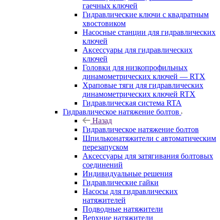
гаечных ключей
Гидравлические ключи с квадратным
хвостовиком
Насосные станции для гидравлических
ключей
Аксессуары для гидравлических
ключей
Головки для низкопрофильных
динамометрических ключей — RTX
Храповые тяги для гидравлических
динамометрических ключей RTX
Гидравлическая система RTA
Гидравлическое натяжение болтов
Назад
Гидравлическое натяжение болтов
Шпильконатяжители с автоматическим
перезапуском
Аксессуары для затягивания болтовых
соединений
Индивидуальные решения
Гидравлические гайки
Насосы для гидравлических
натяжителей
Подводные натяжители
Верхние натяжители