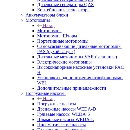
Дизельные генераторы QAS
Контейнерные генераторы
Аккумуляторы блоки
Мотопомпы
Назад
Мотопомпы
Мотопомпы Шторм
Портативные мотопомпы
Самовсасывающие дизельные мотопомпы
PAS (сухой запуск)
Дизельные мотопомпы VAR (заливные)
Электрические мотопомпы
Высоконапорные насосные установки PAC
H
Установки водопонижения иглофильтрами
WEL
Дополнительные принадлежности
Погружные насосы
Назад
Погружные насосы
Дренажные насосы WEDA-D
Грязевые насосы WEDA-S
Шламовые насосы WEDA-L
Пневматические насосы
Гидравлические насосы