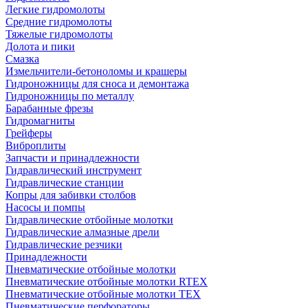
Легкие гидромолоты
Средние гидромолоты
Тяжелые гидромолоты
Долота и пики
Смазка
Измельчители-бетоноломы и крашеры
Гидроножницы для сноса и демонтажа
Гидроножницы по металлу
Барабанные фрезы
Гидромагниты
Грейферы
Виброплиты
Запчасти и принадлежности
Гидравлический инструмент
Гидравлические станции
Копры для забивки столбов
Насосы и помпы
Гидравлические отбойные молотки
Гидравлические алмазные дрели
Гидравлические резчики
Принадлежности
Пневматические отбойные молотки
Пневматические отбойные молотки RTEX
Пневматические отбойные молотки TEX
Пневматические перфораторы