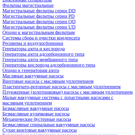
Фильтры магистральные
Магистральные фильтры серии DD
Магистральные фильтры серии PD
Магистральные фильтры серии QD
Магистральные фильтры серии UD
Опции к магистральным фильтрам
Системы сбора и очистки конденсата
Ресиверы и воздухосборники
Генераторы азота и кислорода
Генераторы азота адсорбционного типа
Генераторы азота мембранного типа
Генераторы кислорода адсорбционного типа
Опции к генераторам азота
Масляные вакуумные насосы
Винтовые насосы с масляным уплотнением
Пластинчато-роторные насосы с масляным уплотнением
Плунжерные (золотниковые) насосы с масляным уплотнением
Малые вакуумные системы с лопастными насосами с
масляным уплотнением
Безмасляные вакуумные насосы
Безмасляные кулачковые насосы
Механические бустерные насосы
Безмасляные спиральные вакуумные насосы
Сухие винтовые вакуумные насосы