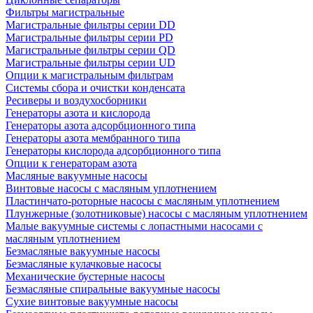
Фильтры магистральные
Магистральные фильтры серии DD
Магистральные фильтры серии PD
Магистральные фильтры серии QD
Магистральные фильтры серии UD
Опции к магистральным фильтрам
Системы сбора и очистки конденсата
Ресиверы и воздухосборники
Генераторы азота и кислорода
Генераторы азота адсорбционного типа
Генераторы азота мембранного типа
Генераторы кислорода адсорбционного типа
Опции к генераторам азота
Масляные вакуумные насосы
Винтовые насосы с масляным уплотнением
Пластинчато-роторные насосы с масляным уплотнением
Плунжерные (золотниковые) насосы с масляным уплотнением
Малые вакуумные системы с лопастными насосами с
масляным уплотнением
Безмасляные вакуумные насосы
Безмасляные кулачковые насосы
Механические бустерные насосы
Безмасляные спиральные вакуумные насосы
Сухие винтовые вакуумные насосы