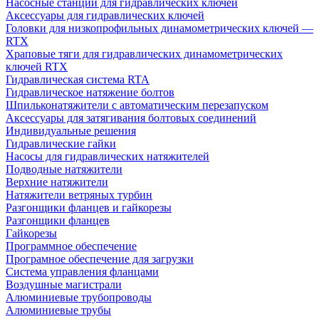
Насосные станции для гидравлических ключей
Аксессуары для гидравлических ключей
Головки для низкопрофильных динамометрических ключей —
RTX
Храповые тяги для гидравлических динамометрических
ключей RTX
Гидравлическая система RTA
Гидравлическое натяжение болтов
Шпильконатяжители с автоматическим перезапуском
Аксессуары для затягивания болтовых соединений
Индивидуальные решения
Гидравлические гайки
Насосы для гидравлических натяжителей
Подводные натяжители
Верхние натяжители
Натяжители ветряных турбин
Разгонщики фланцев и гайкорезы
Разгонщики фланцев
Гайкорезы
Программное обеспечение
Програмное обеспечение для загрузки
Система управления фланцами
Воздушные магистрали
Алюминиевые трубопроводы
Алюминиевые трубы