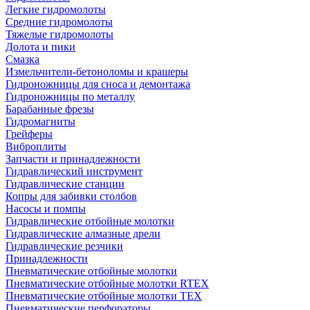
Легкие гидромолоты
Средние гидромолоты
Тяжелые гидромолоты
Долота и пики
Смазка
Измельчители-бетоноломы и крашеры
Гидроножницы для сноса и демонтажа
Гидроножницы по металлу
Барабанные фрезы
Гидромагниты
Грейферы
Виброплиты
Запчасти и принадлежности
Гидравлический инструмент
Гидравлические станции
Копры для забивки столбов
Насосы и помпы
Гидравлические отбойные молотки
Гидравлические алмазные дрели
Гидравлические резчики
Принадлежности
Пневматические отбойные молотки
Пневматические отбойные молотки RTEX
Пневматические отбойные молотки TEX
Пневматические перфораторы