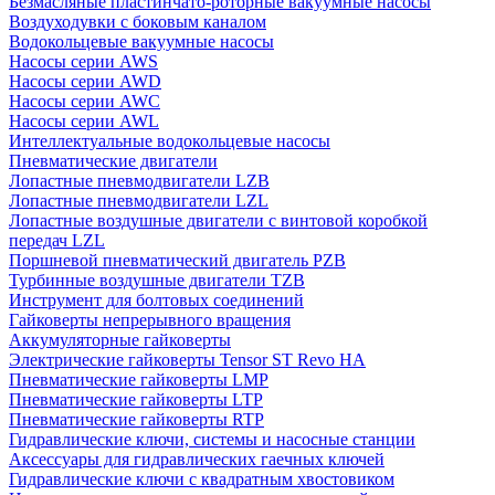
Безмасляные пластинчато-роторные вакуумные насосы
Воздуходувки с боковым каналом
Водокольцевые вакуумные насосы
Насосы серии AWS
Насосы серии AWD
Насосы серии AWC
Насосы серии AWL
Интеллектуальные водокольцевые насосы
Пневматические двигатели
Лопастные пневмодвигатели LZB
Лопастные пневмодвигатели LZL
Лопастные воздушные двигатели с винтовой коробкой
передач LZL
Поршневой пневматический двигатель PZB
Турбинные воздушные двигатели TZB
Инструмент для болтовых соединений
Гайковерты непрерывного вращения
Аккумуляторные гайковерты
Электрические гайковерты Tensor ST Revo HA
Пневматические гайковерты LMP
Пневматические гайковерты LTP
Пневматические гайковерты RTP
Гидравлические ключи, системы и насосные станции
Аксессуары для гидравлических гаечных ключей
Гидравлические ключи с квадратным хвостовиком