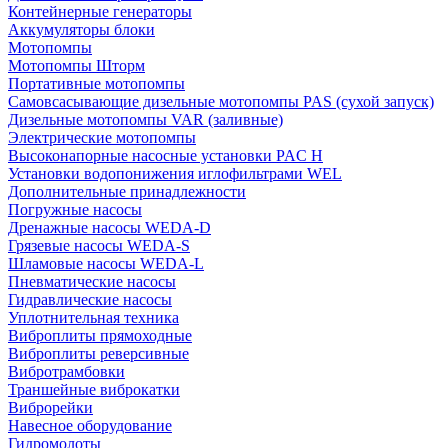
Контейнерные генераторы
Аккумуляторы блоки
Мотопомпы
Мотопомпы Шторм
Портативные мотопомпы
Самовсасывающие дизельные мотопомпы PAS (сухой запуск)
Дизельные мотопомпы VAR (заливные)
Электрические мотопомпы
Высоконапорные насосные установки PAC H
Установки водопонижения иглофильтрами WEL
Дополнительные принадлежности
Погружные насосы
Дренажные насосы WEDA-D
Грязевые насосы WEDA-S
Шламовые насосы WEDA-L
Пневматические насосы
Гидравлические насосы
Уплотнительная техника
Виброплиты прямоходные
Виброплиты реверсивные
Вибротрамбовки
Траншейные виброкатки
Виброрейки
Навесное оборудование
Гидромолоты