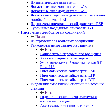
Пневматические двигатели
Лопастные пневмодвигатели LZB
Лопастные пневмодвигатели LZL
Лопастные воздушные двигатели с винтовой
коробкой передач LZL
Поршневой пневматический двигатель PZB
Турбинные воздушные двигатели TZB
Инструмент для болтовых соединений
Назад
Инструмент для болтовых соединений
Гайковерты непрерывного вращения
Назад
Гайковерты непрерывного вращения
Аккумуляторные гайковерты
Электрические гайковерты Tensor ST
Revo HA
Пневматические гайковерты LMP
Пневматические гайковерты LTP
Пневматические гайковерты RTP
Гидравлические ключи, системы и насосные
станции
Назад
Гидравлические ключи, системы и
насосные станции
Аксессуары для гидравлических