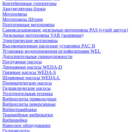
Контейнерные генераторы
Аккумуляторы блоки
Мотопомпы
Мотопомпы Шторм
Портативные мотопомпы
Самовсасывающие дизельные мотопомпы PAS (сухой запуск)
Дизельные мотопомпы VAR (заливные)
Электрические мотопомпы
Высоконапорные насосные установки PAC H
Установки водопонижения иглофильтрами WEL
Дополнительные принадлежности
Погружные насосы
Дренажные насосы WEDA-D
Грязевые насосы WEDA-S
Шламовые насосы WEDA-L
Пневматические насосы
Гидравлические насосы
Уплотнительная техника
Виброплиты прямоходные
Виброплиты реверсивные
Вибротрамбовки
Траншейные виброкатки
Виброрейки
Навесное оборудование
Гидромолоты