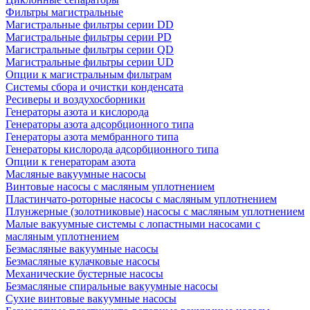
Фильтры магистральные
Магистральные фильтры серии DD
Магистральные фильтры серии PD
Магистральные фильтры серии QD
Магистральные фильтры серии UD
Опции к магистральным фильтрам
Системы сбора и очистки конденсата
Ресиверы и воздухосборники
Генераторы азота и кислорода
Генераторы азота адсорбционного типа
Генераторы азота мембранного типа
Генераторы кислорода адсорбционного типа
Опции к генераторам азота
Масляные вакуумные насосы
Винтовые насосы с масляным уплотнением
Пластинчато-роторные насосы с масляным уплотнением
Плунжерные (золотниковые) насосы с масляным уплотнением
Малые вакуумные системы с лопастными насосами с
масляным уплотнением
Безмасляные вакуумные насосы
Безмасляные кулачковые насосы
Механические бустерные насосы
Безмасляные спиральные вакуумные насосы
Сухие винтовые вакуумные насосы