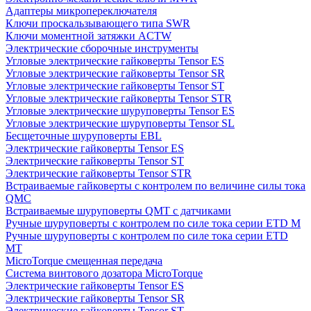
Адаптеры микропереключателя
Ключи проскальзывающего типа SWR
Ключи моментной затяжки ACTW
Электрические сборочные инструменты
Угловые электрические гайковерты Tensor ES
Угловые электрические гайковерты Tensor SR
Угловые электрические гайковерты Tensor ST
Угловые электрические гайковерты Tensor STR
Угловые электрические шуруповерты Tensor ES
Угловые электрические шуруповерты Tensor SL
Бесщеточные шуруповерты EBL
Электрические гайковерты Tensor ES
Электрические гайковерты Tensor ST
Электрические гайковерты Tensor STR
Встраиваемые гайковерты с контролем по величине силы тока
QMC
Встраиваемые шуруповерты QMT с датчиками
Ручные шуруповерты с контролем по силе тока серии ETD M
Ручные шуруповерты с контролем по силе тока серии ETD
MT
MicroTorque смещенная передача
Система винтового дозатора MicroTorque
Электрические гайковерты Tensor ES
Электрические гайковерты Tensor SR
Электрические гайковерты Tensor ST