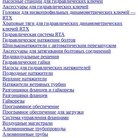
Насосные станции для гидравлических ключей
Аксессуары для гидравлических ключей
Головки для низкопрофильных динамометрических ключей —
RTX
Храповые тяги для гидравлических динамометрических
ключей RTX
Гидравлическая система RTA
Гидравлическое натяжение болтов
Шпильконатяжители с автоматическим перезапуском
Аксессуары для затягивания болтовых соединений
Индивидуальные решения
Гидравлические гайки
Насосы для гидравлических натяжителей
Подводные натяжители
Верхние натяжители
Натяжители ветряных турбин
Разгонщики фланцев и гайкорезы
Разгонщики фланцев
Гайкорезы
Программное обеспечение
Програмное обеспечение для загрузки
Система управления фланцами
Воздушные магистрали
Алюминиевые трубопроводы
Алюминиевые трубы