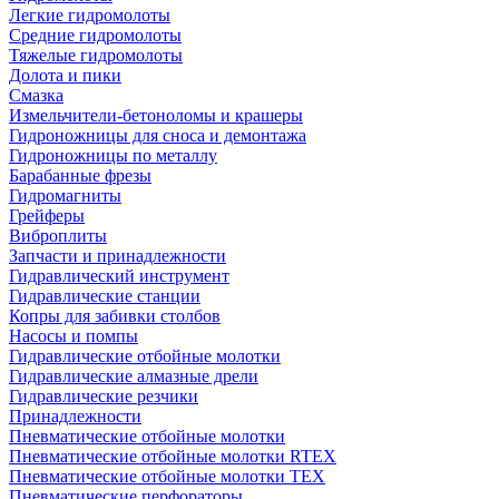
Легкие гидромолоты
Средние гидромолоты
Тяжелые гидромолоты
Долота и пики
Смазка
Измельчители-бетоноломы и крашеры
Гидроножницы для сноса и демонтажа
Гидроножницы по металлу
Барабанные фрезы
Гидромагниты
Грейферы
Виброплиты
Запчасти и принадлежности
Гидравлический инструмент
Гидравлические станции
Копры для забивки столбов
Насосы и помпы
Гидравлические отбойные молотки
Гидравлические алмазные дрели
Гидравлические резчики
Принадлежности
Пневматические отбойные молотки
Пневматические отбойные молотки RTEX
Пневматические отбойные молотки TEX
Пневматические перфораторы