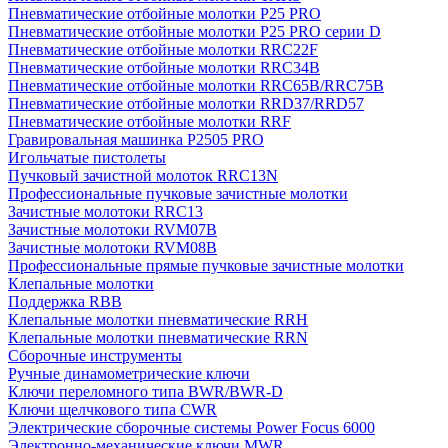
Пневматические отбойные молотки P25 PRO
Пневматические отбойные молотки P25 PRO серии D
Пневматические отбойные молотки RRC22F
Пневматические отбойные молотки RRC34B
Пневматические отбойные молотки RRC65B/RRC75B
Пневматические отбойные молотки RRD37/RRD57
Пневматические отбойные молотки RRF
Гравировальная машинка P2505 PRO
Игольчатые пистолеты
Пучковый зачистной молоток RRC13N
Профессиональные пучковые зачистные молотки
Зачистные молотоки RRC13
Зачистные молотоки RVM07B
Зачистные молотоки RVM08B
Профессиональные прямые пучковые зачистные молотки
Клепальные молотки
Поддержка RBB
Клепальные молотки пневматические RRH
Клепальные молотки пневматические RRN
Сборочные инструменты
Ручные динамометрические ключи
Ключи переломного типа BWR/BWR-D
Ключи щелчкового типа CWR
Электрические сборочные системы Power Focus 6000
Электронно-механические ключи MWR