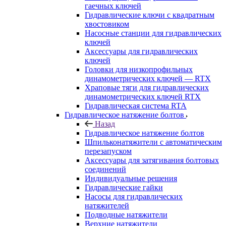
гаечных ключей
Гидравлические ключи с квадратным
хвостовиком
Насосные станции для гидравлических
ключей
Аксессуары для гидравлических
ключей
Головки для низкопрофильных
динамометрических ключей — RTX
Храповые тяги для гидравлических
динамометрических ключей RTX
Гидравлическая система RTA
Гидравлическое натяжение болтов
Назад
Гидравлическое натяжение болтов
Шпильконатяжители с автоматическим
перезапуском
Аксессуары для затягивания болтовых
соединений
Индивидуальные решения
Гидравлические гайки
Насосы для гидравлических
натяжителей
Подводные натяжители
Верхние натяжители