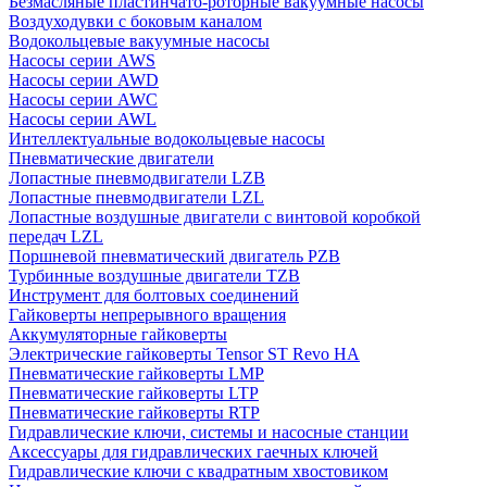
Безмасляные пластинчато-роторные вакуумные насосы
Воздуходувки с боковым каналом
Водокольцевые вакуумные насосы
Насосы серии AWS
Насосы серии AWD
Насосы серии AWC
Насосы серии AWL
Интеллектуальные водокольцевые насосы
Пневматические двигатели
Лопастные пневмодвигатели LZB
Лопастные пневмодвигатели LZL
Лопастные воздушные двигатели с винтовой коробкой
передач LZL
Поршневой пневматический двигатель PZB
Турбинные воздушные двигатели TZB
Инструмент для болтовых соединений
Гайковерты непрерывного вращения
Аккумуляторные гайковерты
Электрические гайковерты Tensor ST Revo HA
Пневматические гайковерты LMP
Пневматические гайковерты LTP
Пневматические гайковерты RTP
Гидравлические ключи, системы и насосные станции
Аксессуары для гидравлических гаечных ключей
Гидравлические ключи с квадратным хвостовиком