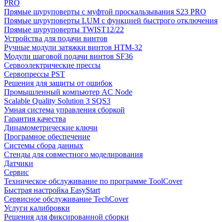
PRO
Прямые шуруповерты с муфтой проскальзывания S23 PRO
Прямые шуруповерты LUM с функцией быстрого отключения
Прямые шуруповерты TWIST12/22
Устройства для подачи винтов
Ручные модули затяжки винтов HTM-32
Модули шаговой подачи винтов SF36
Сервоэлектрические прессы
Сервопрессы PST
Решения для защиты от ошибок
Промышленный компьютер AC Node
Scalable Quality Solution 3 SQS3
Умная система управления сборкой
Гарантия качества
Динамометрические ключи
Програмное обеспечение
Системы сбора данных
Стенды для совместного моделирования
Датчики
Сервис
Техническое обслуживание по программе ToolCover
Быстрая настройка EasyStart
Cервисное обслуживание TechCover
Услуги калибровки
Решения для фиксированной сборки