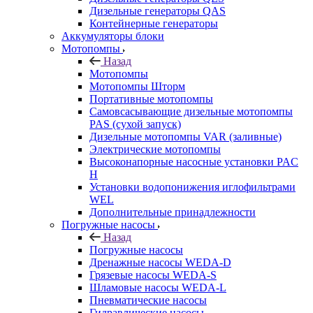
Дизельные генераторы QAS
Контейнерные генераторы
Аккумуляторы блоки
Мотопомпы
Назад
Мотопомпы
Мотопомпы Шторм
Портативные мотопомпы
Самовсасывающие дизельные мотопомпы
PAS (сухой запуск)
Дизельные мотопомпы VAR (заливные)
Электрические мотопомпы
Высоконапорные насосные установки PAC
H
Установки водопонижения иглофильтрами
WEL
Дополнительные принадлежности
Погружные насосы
Назад
Погружные насосы
Дренажные насосы WEDA-D
Грязевые насосы WEDA-S
Шламовые насосы WEDA-L
Пневматические насосы
Гидравлические насосы