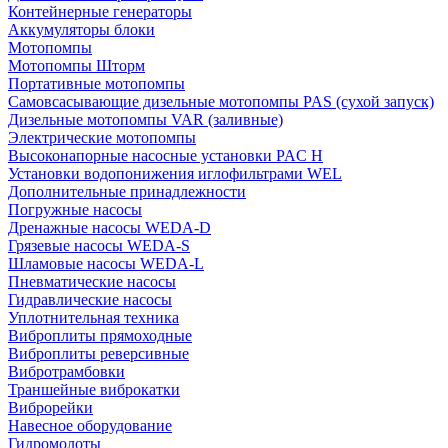
Контейнерные генераторы
Аккумуляторы блоки
Мотопомпы
Мотопомпы Шторм
Портативные мотопомпы
Самовсасывающие дизельные мотопомпы PAS (сухой запуск)
Дизельные мотопомпы VAR (заливные)
Электрические мотопомпы
Высоконапорные насосные установки PAC H
Установки водопонижения иглофильтрами WEL
Дополнительные принадлежности
Погружные насосы
Дренажные насосы WEDA-D
Грязевые насосы WEDA-S
Шламовые насосы WEDA-L
Пневматические насосы
Гидравлические насосы
Уплотнительная техника
Виброплиты прямоходные
Виброплиты реверсивные
Вибротрамбовки
Траншейные виброкатки
Виброрейки
Навесное оборудование
Гидромолоты