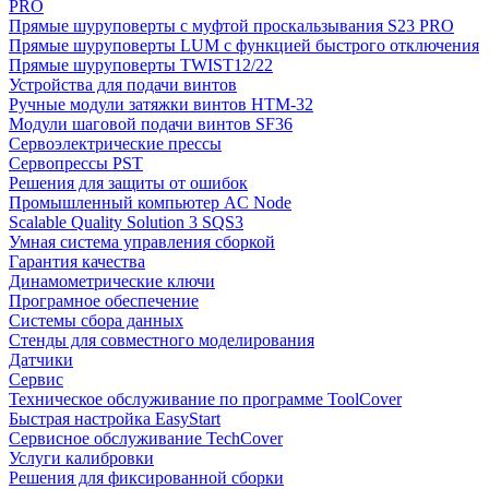
PRO
Прямые шуруповерты с муфтой проскальзывания S23 PRO
Прямые шуруповерты LUM с функцией быстрого отключения
Прямые шуруповерты TWIST12/22
Устройства для подачи винтов
Ручные модули затяжки винтов HTM-32
Модули шаговой подачи винтов SF36
Сервоэлектрические прессы
Сервопрессы PST
Решения для защиты от ошибок
Промышленный компьютер AC Node
Scalable Quality Solution 3 SQS3
Умная система управления сборкой
Гарантия качества
Динамометрические ключи
Програмное обеспечение
Системы сбора данных
Стенды для совместного моделирования
Датчики
Сервис
Техническое обслуживание по программе ToolCover
Быстрая настройка EasyStart
Cервисное обслуживание TechCover
Услуги калибровки
Решения для фиксированной сборки