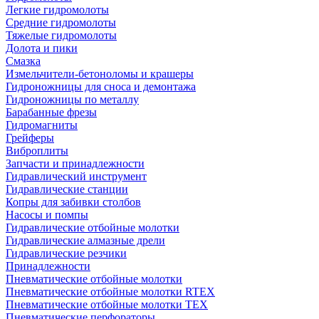
Легкие гидромолоты
Средние гидромолоты
Тяжелые гидромолоты
Долота и пики
Смазка
Измельчители-бетоноломы и крашеры
Гидроножницы для сноса и демонтажа
Гидроножницы по металлу
Барабанные фрезы
Гидромагниты
Грейферы
Виброплиты
Запчасти и принадлежности
Гидравлический инструмент
Гидравлические станции
Копры для забивки столбов
Насосы и помпы
Гидравлические отбойные молотки
Гидравлические алмазные дрели
Гидравлические резчики
Принадлежности
Пневматические отбойные молотки
Пневматические отбойные молотки RTEX
Пневматические отбойные молотки TEX
Пневматические перфораторы