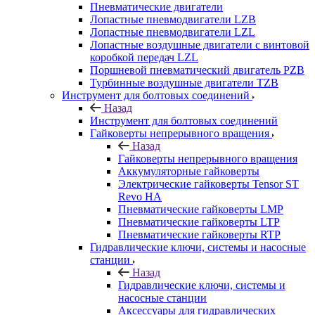
Пневматические двигатели
Лопастные пневмодвигатели LZB
Лопастные пневмодвигатели LZL
Лопастные воздушные двигатели с винтовой
коробкой передач LZL
Поршневой пневматический двигатель PZB
Турбинные воздушные двигатели TZB
Инструмент для болтовых соединений
Назад
Инструмент для болтовых соединений
Гайковерты непрерывного вращения
Назад
Гайковерты непрерывного вращения
Аккумуляторные гайковерты
Электрические гайковерты Tensor ST
Revo HA
Пневматические гайковерты LMP
Пневматические гайковерты LTP
Пневматические гайковерты RTP
Гидравлические ключи, системы и насосные
станции
Назад
Гидравлические ключи, системы и
насосные станции
Аксессуары для гидравлических