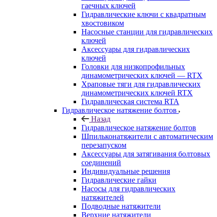
гаечных ключей
Гидравлические ключи с квадратным
хвостовиком
Насосные станции для гидравлических
ключей
Аксессуары для гидравлических
ключей
Головки для низкопрофильных
динамометрических ключей — RTX
Храповые тяги для гидравлических
динамометрических ключей RTX
Гидравлическая система RTA
Гидравлическое натяжение болтов
Назад
Гидравлическое натяжение болтов
Шпильконатяжители с автоматическим
перезапуском
Аксессуары для затягивания болтовых
соединений
Индивидуальные решения
Гидравлические гайки
Насосы для гидравлических
натяжителей
Подводные натяжители
Верхние натяжители