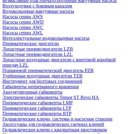
Безмасляные пластинчато-роторные вакуумные насосы
Воздуходувки с боковым каналом
Водокольцевые вакуумные насосы
Насосы серии AWS
Насосы серии AWD
Насосы серии AWC
Насосы серии AWL
Интеллектуальные водокольцевые насосы
Пневматические двигатели
Лопастные пневмодвигатели LZB
Лопастные пневмодвигатели LZL
Лопастные воздушные двигатели с винтовой коробкой
передач LZL
Поршневой пневматический двигатель PZB
Турбинные воздушные двигатели TZB
Инструмент для болтовых соединений
Гайковерты непрерывного вращения
Аккумуляторные гайковерты
Электрические гайковерты Tensor ST Revo HA
Пневматические гайковерты LMP
Пневматические гайковерты LTP
Пневматические гайковерты RTP
Гидравлические ключи, системы и насосные станции
Аксессуары для гидравлических гаечных ключей
Гидравлические ключи с квадратным хвостовиком