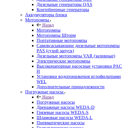
Дизельные генераторы QAS
Контейнерные генераторы
Аккумуляторы блоки
Мотопомпы
Назад
Мотопомпы
Мотопомпы Шторм
Портативные мотопомпы
Самовсасывающие дизельные мотопомпы
PAS (сухой запуск)
Дизельные мотопомпы VAR (заливные)
Электрические мотопомпы
Высоконапорные насосные установки PAC
H
Установки водопонижения иглофильтрами
WEL
Дополнительные принадлежности
Погружные насосы
Назад
Погружные насосы
Дренажные насосы WEDA-D
Грязевые насосы WEDA-S
Шламовые насосы WEDA-L
Пневматические насосы
Гидравлические насосы