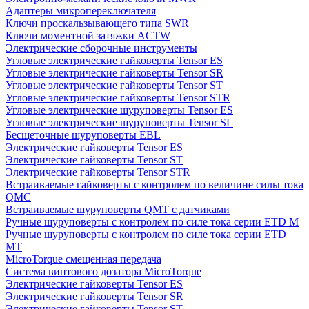
Адаптеры микропереключателя
Ключи проскальзывающего типа SWR
Ключи моментной затяжки ACTW
Электрические сборочные инструменты
Угловые электрические гайковерты Tensor ES
Угловые электрические гайковерты Tensor SR
Угловые электрические гайковерты Tensor ST
Угловые электрические гайковерты Tensor STR
Угловые электрические шуруповерты Tensor ES
Угловые электрические шуруповерты Tensor SL
Бесщеточные шуруповерты EBL
Электрические гайковерты Tensor ES
Электрические гайковерты Tensor ST
Электрические гайковерты Tensor STR
Встраиваемые гайковерты с контролем по величине силы тока
QMC
Встраиваемые шуруповерты QMT с датчиками
Ручные шуруповерты с контролем по силе тока серии ETD M
Ручные шуруповерты с контролем по силе тока серии ETD
MT
MicroTorque смещенная передача
Система винтового дозатора MicroTorque
Электрические гайковерты Tensor ES
Электрические гайковерты Tensor SR
Электрические гайковерты Tensor ST