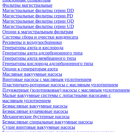
Фильтры магистральные
Магистральные фильтры серии DD
Магистральные фильтры серии PD
Магистральные фильтры серии QD
Магистральные фильтры серии UD
Опции к магистральным фильтрам
Системы сбора и очистки конденсата
Ресиверы и воздухосборники
Генераторы азота и кислорода
Генераторы азота адсорбционного типа
Генераторы азота мембранного типа
Генераторы кислорода адсорбционного типа
Опции к генераторам азота
Масляные вакуумные насосы
Винтовые насосы с масляным уплотнением
Пластинчато-роторные насосы с масляным уплотнением
Плунжерные (золотниковые) насосы с масляным уплотнением
Малые вакуумные системы с лопастными насосами с
масляным уплотнением
Безмасляные вакуумные насосы
Безмасляные кулачковые насосы
Механические бустерные насосы
Безмасляные спиральные вакуумные насосы
Сухие винтовые вакуумные насосы