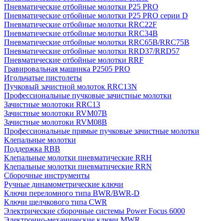
Пневматические отбойные молотки P25 PRO
Пневматические отбойные молотки P25 PRO серии D
Пневматические отбойные молотки RRC22F
Пневматические отбойные молотки RRC34B
Пневматические отбойные молотки RRC65B/RRC75B
Пневматические отбойные молотки RRD37/RRD57
Пневматические отбойные молотки RRF
Гравировальная машинка P2505 PRO
Игольчатые пистолеты
Пучковый зачистной молоток RRC13N
Профессиональные пучковые зачистные молотки
Зачистные молотоки RRC13
Зачистные молотоки RVM07B
Зачистные молотоки RVM08B
Профессиональные прямые пучковые зачистные молотки
Клепальные молотки
Поддержка RBB
Клепальные молотки пневматические RRH
Клепальные молотки пневматические RRN
Сборочные инструменты
Ручные динамометрические ключи
Ключи переломного типа BWR/BWR-D
Ключи щелчкового типа CWR
Электрические сборочные системы Power Focus 6000
Электронно-механические ключи MWR