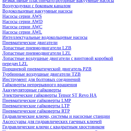
Безмасляные пластинчато-роторные вакуумные насосы
Воздуходувки с боковым каналом
Водокольцевые вакуумные насосы
Насосы серии AWS
Насосы серии AWD
Насосы серии AWC
Насосы серии AWL
Интеллектуальные водокольцевые насосы
Пневматические двигатели
Лопастные пневмодвигатели LZB
Лопастные пневмодвигатели LZL
Лопастные воздушные двигатели с винтовой коробкой
передач LZL
Поршневой пневматический двигатель PZB
Турбинные воздушные двигатели TZB
Инструмент для болтовых соединений
Гайковерты непрерывного вращения
Аккумуляторные гайковерты
Электрические гайковерты Tensor ST Revo HA
Пневматические гайковерты LMP
Пневматические гайковерты LTP
Пневматические гайковерты RTP
Гидравлические ключи, системы и насосные станции
Аксессуары для гидравлических гаечных ключей
Гидравлические ключи с квадратным хвостовиком