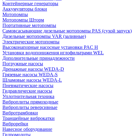
Контейнерные генераторы
Аккумуляторы блоки
Мотопомпы
Мотопомпы Шторм
Портативные мотопомпы
Самовсасывающие дизельные мотопомпы PAS (сухой запуск)
Дизельные мотопомпы VAR (заливные)
Электрические мотопомпы
Высоконапорные насосные установки PAC H
Установки водопонижения иглофильтрами WEL
Дополнительные принадлежности
Погружные насосы
Дренажные насосы WEDA-D
Грязевые насосы WEDA-S
Шламовые насосы WEDA-L
Пневматические насосы
Гидравлические насосы
Уплотнительная техника
Виброплиты прямоходные
Виброплиты реверсивные
Вибротрамбовки
Траншейные виброкатки
Виброрейки
Навесное оборудование
Гидромолоты