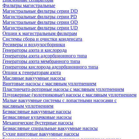
Фильтры магистральные
Магистральные фильтры серии DD
Магистральные фильтры серии PD
Магистральные фильтры серии QD
Магистральные фильтры серии UD
Опции к магистральным фильтрам
Системы сбора и очистки конденсата
Ресиверы и воздухосборники
Генераторы азота и кислорода
Генераторы азота адсорбционного типа
Генераторы азота мембранного типа
Генераторы кислорода адсорбционного типа
Опции к генераторам азота
Масляные вакуумные насосы
Винтовые насосы с масляным уплотнением
Пластинчато-роторные насосы с масляным уплотнением
Плунжерные (золотниковые) насосы с масляным уплотнением
Малые вакуумные системы с лопастными насосами с
масляным уплотнением
Безмасляные вакуумные насосы
Безмасляные кулачковые насосы
Механические бустерные насосы
Безмасляные спиральные вакуумные насосы
Сухие винтовые вакуумные насосы