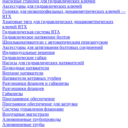
Насосные станции для гидравлических ключей
Аксессуары для гидравлических ключей
Головки для низкопрофильных динамометрических ключей —
RTX
Храповые тяги для гидравлических динамометрических
ключей RTX
Гидравлическая система RTA
Гидравлическое натяжение болтов
Шпильконатяжители с автоматическим перезапуском
Аксессуары для затягивания болтовых соединений
Индивидуальные решения
Гидравлические гайки
Насосы для гидравлических натяжителей
Подводные натяжители
Верхние натяжители
Натяжители ветряных турбин
Разгонщики фланцев и гайкорезы
Разгонщики фланцев
Гайкорезы
Программное обеспечение
Програмное обеспечение для загрузки
Система управления фланцами
Воздушные магистрали
Алюминиевые трубопроводы
Алюминиевые трубы