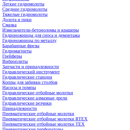
Легкие гидромолоты
Средние гидромолоты
Тяжелые гидромолоты
Долота и пики
Смазка
Измельчители-бетоноломы и крашеры
Гидроножницы для сноса и демонтажа
Гидроножницы по металлу
Барабанные фрезы
Гидромагниты
Грейферы
Виброплиты
Запчасти и принадлежности
Гидравлический инструмент
Гидравлические станции
Копры для забивки столбов
Насосы и помпы
Гидравлические отбойные молотки
Гидравлические алмазные дрели
Гидравлические резчики
Принадлежности
Пневматические отбойные молотки
Пневматические отбойные молотки RTEX
Пневматические отбойные молотки TEX
Пневматические перфораторы