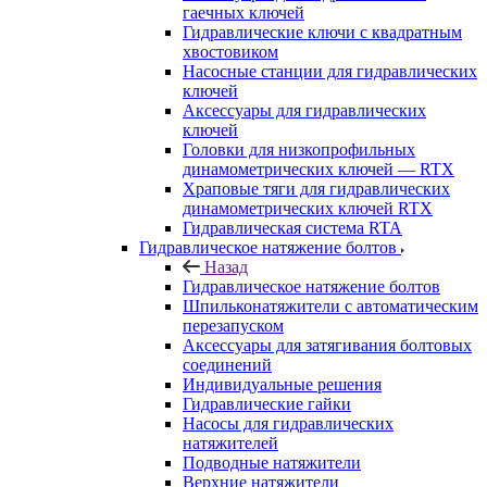
гаечных ключей
Гидравлические ключи с квадратным
хвостовиком
Насосные станции для гидравлических
ключей
Аксессуары для гидравлических
ключей
Головки для низкопрофильных
динамометрических ключей — RTX
Храповые тяги для гидравлических
динамометрических ключей RTX
Гидравлическая система RTA
Гидравлическое натяжение болтов
Назад
Гидравлическое натяжение болтов
Шпильконатяжители с автоматическим
перезапуском
Аксессуары для затягивания болтовых
соединений
Индивидуальные решения
Гидравлические гайки
Насосы для гидравлических
натяжителей
Подводные натяжители
Верхние натяжители