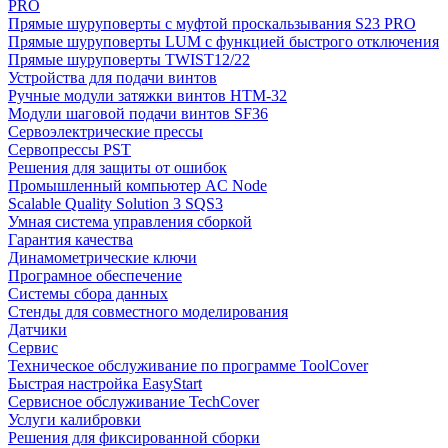
PRO
Прямые шуруповерты с муфтой проскальзывания S23 PRO
Прямые шуруповерты LUM с функцией быстрого отключения
Прямые шуруповерты TWIST12/22
Устройства для подачи винтов
Ручные модули затяжки винтов HTM-32
Модули шаговой подачи винтов SF36
Сервоэлектрические прессы
Сервопрессы PST
Решения для защиты от ошибок
Промышленный компьютер AC Node
Scalable Quality Solution 3 SQS3
Умная система управления сборкой
Гарантия качества
Динамометрические ключи
Програмное обеспечение
Системы сбора данных
Стенды для совместного моделирования
Датчики
Сервис
Техническое обслуживание по программе ToolCover
Быстрая настройка EasyStart
Cервисное обслуживание TechCover
Услуги калибровки
Решения для фиксированной сборки