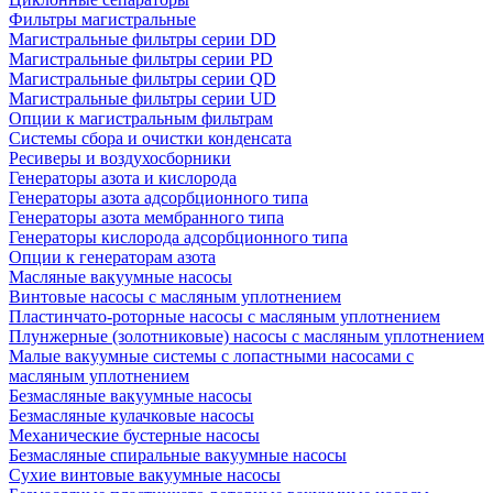
Фильтры магистральные
Магистральные фильтры серии DD
Магистральные фильтры серии PD
Магистральные фильтры серии QD
Магистральные фильтры серии UD
Опции к магистральным фильтрам
Системы сбора и очистки конденсата
Ресиверы и воздухосборники
Генераторы азота и кислорода
Генераторы азота адсорбционного типа
Генераторы азота мембранного типа
Генераторы кислорода адсорбционного типа
Опции к генераторам азота
Масляные вакуумные насосы
Винтовые насосы с масляным уплотнением
Пластинчато-роторные насосы с масляным уплотнением
Плунжерные (золотниковые) насосы с масляным уплотнением
Малые вакуумные системы с лопастными насосами с
масляным уплотнением
Безмасляные вакуумные насосы
Безмасляные кулачковые насосы
Механические бустерные насосы
Безмасляные спиральные вакуумные насосы
Сухие винтовые вакуумные насосы