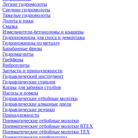
Легкие гидромолоты
Средние гидромолоты
Тяжелые гидромолоты
Долота и пики
Смазка
Измельчители-бетоноломы и крашеры
Гидроножницы для сноса и демонтажа
Гидроножницы по металлу
Барабанные фрезы
Гидромагниты
Грейферы
Виброплиты
Запчасти и принадлежности
Гидравлический инструмент
Гидравлические станции
Копры для забивки столбов
Насосы и помпы
Гидравлические отбойные молотки
Гидравлические алмазные дрели
Гидравлические резчики
Принадлежности
Пневматические отбойные молотки
Пневматические отбойные молотки RTEX
Пневматические отбойные молотки TEX
Пневматические перфораторы