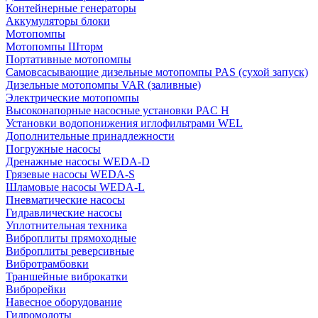
Контейнерные генераторы
Аккумуляторы блоки
Мотопомпы
Мотопомпы Шторм
Портативные мотопомпы
Самовсасывающие дизельные мотопомпы PAS (сухой запуск)
Дизельные мотопомпы VAR (заливные)
Электрические мотопомпы
Высоконапорные насосные установки PAC H
Установки водопонижения иглофильтрами WEL
Дополнительные принадлежности
Погружные насосы
Дренажные насосы WEDA-D
Грязевые насосы WEDA-S
Шламовые насосы WEDA-L
Пневматические насосы
Гидравлические насосы
Уплотнительная техника
Виброплиты прямоходные
Виброплиты реверсивные
Вибротрамбовки
Траншейные виброкатки
Виброрейки
Навесное оборудование
Гидромолоты