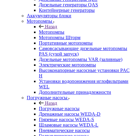
Дизельные генераторы QAS
Контейнерные генераторы
Аккумуляторы блоки
Мотопомпы
Назад
Мотопомпы
Мотопомпы Шторм
Портативные мотопомпы
Самовсасывающие дизельные мотопомпы
PAS (сухой запуск)
Дизельные мотопомпы VAR (заливные)
Электрические мотопомпы
Высоконапорные насосные установки PAC
H
Установки водопонижения иглофильтрами
WEL
Дополнительные принадлежности
Погружные насосы
Назад
Погружные насосы
Дренажные насосы WEDA-D
Грязевые насосы WEDA-S
Шламовые насосы WEDA-L
Пневматические насосы
Гидравлические насосы