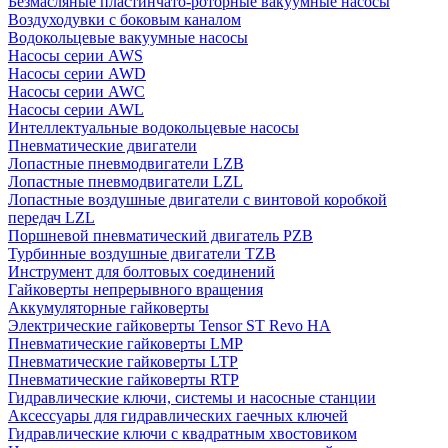
Безмасляные пластинчато-роторные вакуумные насосы
Воздуходувки с боковым каналом
Водокольцевые вакуумные насосы
Насосы серии AWS
Насосы серии AWD
Насосы серии AWC
Насосы серии AWL
Интеллектуальные водокольцевые насосы
Пневматические двигатели
Лопастные пневмодвигатели LZB
Лопастные пневмодвигатели LZL
Лопастные воздушные двигатели с винтовой коробкой
передач LZL
Поршневой пневматический двигатель PZB
Турбинные воздушные двигатели TZB
Инструмент для болтовых соединений
Гайковерты непрерывного вращения
Аккумуляторные гайковерты
Электрические гайковерты Tensor ST Revo HA
Пневматические гайковерты LMP
Пневматические гайковерты LTP
Пневматические гайковерты RTP
Гидравлические ключи, системы и насосные станции
Аксессуары для гидравлических гаечных ключей
Гидравлические ключи с квадратным хвостовиком