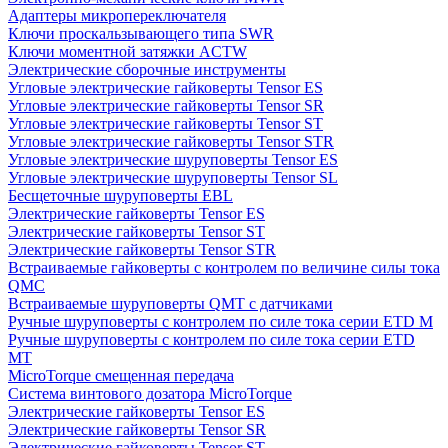
Адаптеры микропереключателя
Ключи проскальзывающего типа SWR
Ключи моментной затяжки ACTW
Электрические сборочные инструменты
Угловые электрические гайковерты Tensor ES
Угловые электрические гайковерты Tensor SR
Угловые электрические гайковерты Tensor ST
Угловые электрические гайковерты Tensor STR
Угловые электрические шуруповерты Tensor ES
Угловые электрические шуруповерты Tensor SL
Бесщеточные шуруповерты EBL
Электрические гайковерты Tensor ES
Электрические гайковерты Tensor ST
Электрические гайковерты Tensor STR
Встраиваемые гайковерты с контролем по величине силы тока
QMC
Встраиваемые шуруповерты QMT с датчиками
Ручные шуруповерты с контролем по силе тока серии ETD M
Ручные шуруповерты с контролем по силе тока серии ETD
MT
MicroTorque смещенная передача
Система винтового дозатора MicroTorque
Электрические гайковерты Tensor ES
Электрические гайковерты Tensor SR
Электрические гайковерты Tensor ST