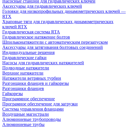
Насосные станции для гидравлических ключей
Аксессуары для гидравлических ключей
Головки для низкопрофильных динамометрических ключей —
RTX
Храповые тяги для гидравлических динамометрических
ключей RTX
Гидравлическая система RTA
Гидравлическое натяжение болтов
Шпильконатяжители с автоматическим перезапуском
Аксессуары для затягивания болтовых соединений
Индивидуальные решения
Гидравлические гайки
Насосы для гидравлических натяжителей
Подводные натяжители
Верхние натяжители
Натяжители ветряных турбин
Разгонщики фланцев и гайкорезы
Разгонщики фланцев
Гайкорезы
Программное обеспечение
Програмное обеспечение для загрузки
Система управления фланцами
Воздушные магистрали
Алюминиевые трубопроводы
Алюминиевые трубы