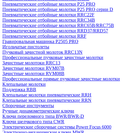
Пневматические отбойные молотки P25 PRO
Пневматические отбойные молотки P25 PRO серии D
Пневматические отбойные молотки RRC22F
Пневматические отбойные молотки RRC34B
Пневматические отбойные молотки RRC65B/RRC75B
Пневматические отбойные молотки RRD37/RRD57
Пневматические отбойные молотки RRF
Гравировальная машинка P2505 PRO
Игольчатые пистолеты
Пучковый зачистной молоток RRC13N
Профессиональные пучковые зачистные молотки
Зачистные молотоки RRC13
Зачистные молотоки RVM07B
Зачистные молотоки RVM08B
Профессиональные прямые пучковые зачистные молотки
Клепальные молотки
Поддержка RBB
Клепальные молотки пневматические RRH
Клепальные молотки пневматические RRN
Сборочные инструменты
Ручные динамометрические ключи
Ключи переломного типа BWR/BWR-D
Ключи щелчкового типа CWR
Электрические сборочные системы Power Focus 6000
Электронно-механические ключи MWR