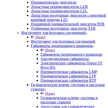
Пневматические двигатели
Лопастные пневмодвигатели LZB
Лопастные пневмодвигатели LZL
Лопастные воздушные двигатели с винтовой
коробкой передач LZL
Поршневой пневматический двигатель PZB
Турбинные воздушные двигатели TZB
Инструмент для болтовых соединений
Назад
Инструмент для болтовых соединений
Гайковерты непрерывного вращения
Назад
Гайковерты непрерывного вращения
Аккумуляторные гайковерты
Электрические гайковерты Tensor ST
Revo HA
Пневматические гайковерты LMP
Пневматические гайковерты LTP
Пневматические гайковерты RTP
Гидравлические ключи, системы и насосные
станции
Назад
Гидравлические ключи, системы и
насосные станции
Аксессуары для гидравлических