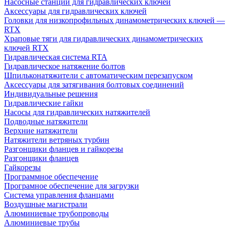
Насосные станции для гидравлических ключей
Аксессуары для гидравлических ключей
Головки для низкопрофильных динамометрических ключей —
RTX
Храповые тяги для гидравлических динамометрических
ключей RTX
Гидравлическая система RTA
Гидравлическое натяжение болтов
Шпильконатяжители с автоматическим перезапуском
Аксессуары для затягивания болтовых соединений
Индивидуальные решения
Гидравлические гайки
Насосы для гидравлических натяжителей
Подводные натяжители
Верхние натяжители
Натяжители ветряных турбин
Разгонщики фланцев и гайкорезы
Разгонщики фланцев
Гайкорезы
Программное обеспечение
Програмное обеспечение для загрузки
Система управления фланцами
Воздушные магистрали
Алюминиевые трубопроводы
Алюминиевые трубы