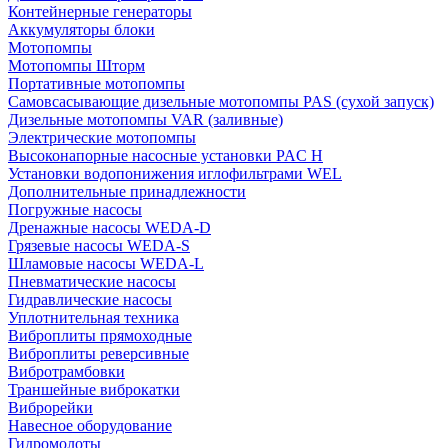
Контейнерные генераторы
Аккумуляторы блоки
Мотопомпы
Мотопомпы Шторм
Портативные мотопомпы
Самовсасывающие дизельные мотопомпы PAS (сухой запуск)
Дизельные мотопомпы VAR (заливные)
Электрические мотопомпы
Высоконапорные насосные установки PAC H
Установки водопонижения иглофильтрами WEL
Дополнительные принадлежности
Погружные насосы
Дренажные насосы WEDA-D
Грязевые насосы WEDA-S
Шламовые насосы WEDA-L
Пневматические насосы
Гидравлические насосы
Уплотнительная техника
Виброплиты прямоходные
Виброплиты реверсивные
Вибротрамбовки
Траншейные виброкатки
Виброрейки
Навесное оборудование
Гидромолоты