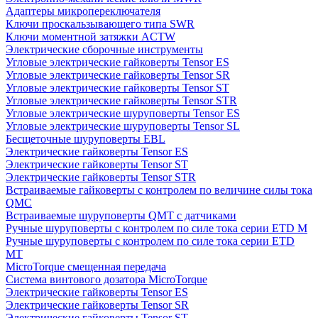
Адаптеры микропереключателя
Ключи проскальзывающего типа SWR
Ключи моментной затяжки ACTW
Электрические сборочные инструменты
Угловые электрические гайковерты Tensor ES
Угловые электрические гайковерты Tensor SR
Угловые электрические гайковерты Tensor ST
Угловые электрические гайковерты Tensor STR
Угловые электрические шуруповерты Tensor ES
Угловые электрические шуруповерты Tensor SL
Бесщеточные шуруповерты EBL
Электрические гайковерты Tensor ES
Электрические гайковерты Tensor ST
Электрические гайковерты Tensor STR
Встраиваемые гайковерты с контролем по величине силы тока
QMC
Встраиваемые шуруповерты QMT с датчиками
Ручные шуруповерты с контролем по силе тока серии ETD M
Ручные шуруповерты с контролем по силе тока серии ETD
MT
MicroTorque смещенная передача
Система винтового дозатора MicroTorque
Электрические гайковерты Tensor ES
Электрические гайковерты Tensor SR
Электрические гайковерты Tensor ST