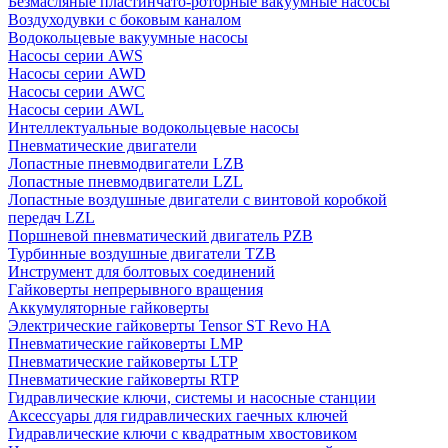
Безмасляные пластинчато-роторные вакуумные насосы
Воздуходувки с боковым каналом
Водокольцевые вакуумные насосы
Насосы серии AWS
Насосы серии AWD
Насосы серии AWC
Насосы серии AWL
Интеллектуальные водокольцевые насосы
Пневматические двигатели
Лопастные пневмодвигатели LZB
Лопастные пневмодвигатели LZL
Лопастные воздушные двигатели с винтовой коробкой
передач LZL
Поршневой пневматический двигатель PZB
Турбинные воздушные двигатели TZB
Инструмент для болтовых соединений
Гайковерты непрерывного вращения
Аккумуляторные гайковерты
Электрические гайковерты Tensor ST Revo HA
Пневматические гайковерты LMP
Пневматические гайковерты LTP
Пневматические гайковерты RTP
Гидравлические ключи, системы и насосные станции
Аксессуары для гидравлических гаечных ключей
Гидравлические ключи с квадратным хвостовиком