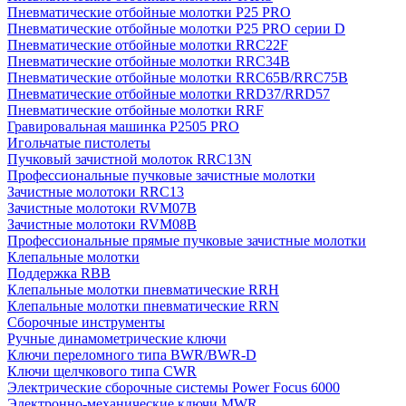
Пневматические отбойные молотки P25 PRO
Пневматические отбойные молотки P25 PRO серии D
Пневматические отбойные молотки RRC22F
Пневматические отбойные молотки RRC34B
Пневматические отбойные молотки RRC65B/RRC75B
Пневматические отбойные молотки RRD37/RRD57
Пневматические отбойные молотки RRF
Гравировальная машинка P2505 PRO
Игольчатые пистолеты
Пучковый зачистной молоток RRC13N
Профессиональные пучковые зачистные молотки
Зачистные молотоки RRC13
Зачистные молотоки RVM07B
Зачистные молотоки RVM08B
Профессиональные прямые пучковые зачистные молотки
Клепальные молотки
Поддержка RBB
Клепальные молотки пневматические RRH
Клепальные молотки пневматические RRN
Сборочные инструменты
Ручные динамометрические ключи
Ключи переломного типа BWR/BWR-D
Ключи щелчкового типа CWR
Электрические сборочные системы Power Focus 6000
Электронно-механические ключи MWR