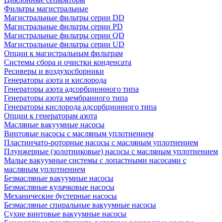
Фильтры магистральные
Магистральные фильтры серии DD
Магистральные фильтры серии PD
Магистральные фильтры серии QD
Магистральные фильтры серии UD
Опции к магистральным фильтрам
Системы сбора и очистки конденсата
Ресиверы и воздухосборники
Генераторы азота и кислорода
Генераторы азота адсорбционного типа
Генераторы азота мембранного типа
Генераторы кислорода адсорбционного типа
Опции к генераторам азота
Масляные вакуумные насосы
Винтовые насосы с масляным уплотнением
Пластинчато-роторные насосы с масляным уплотнением
Плунжерные (золотниковые) насосы с масляным уплотнением
Малые вакуумные системы с лопастными насосами с
масляным уплотнением
Безмасляные вакуумные насосы
Безмасляные кулачковые насосы
Механические бустерные насосы
Безмасляные спиральные вакуумные насосы
Сухие винтовые вакуумные насосы