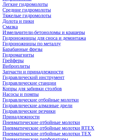
Легкие гидромолоты
Средние гидромолоты
Тяжелые гидромолоты
Долота и пики
Смазка
Измельчители-бетоноломы и крашеры
Гидроножницы для сноса и демонтажа
Гидроножницы по металлу
Барабанные фрезы
Гидромагниты
Грейферы
Виброплиты
Запчасти и принадлежности
Гидравлический инструмент
Гидравлические станции
Копры для забивки столбов
Насосы и помпы
Гидравлические отбойные молотки
Гидравлические алмазные дрели
Гидравлические резчики
Принадлежности
Пневматические отбойные молотки
Пневматические отбойные молотки RTEX
Пневматические отбойные молотки TEX
Пневматические перфораторы