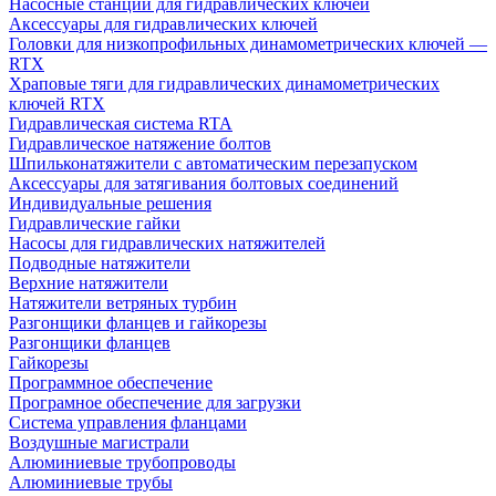
Насосные станции для гидравлических ключей
Аксессуары для гидравлических ключей
Головки для низкопрофильных динамометрических ключей —
RTX
Храповые тяги для гидравлических динамометрических
ключей RTX
Гидравлическая система RTA
Гидравлическое натяжение болтов
Шпильконатяжители с автоматическим перезапуском
Аксессуары для затягивания болтовых соединений
Индивидуальные решения
Гидравлические гайки
Насосы для гидравлических натяжителей
Подводные натяжители
Верхние натяжители
Натяжители ветряных турбин
Разгонщики фланцев и гайкорезы
Разгонщики фланцев
Гайкорезы
Программное обеспечение
Програмное обеспечение для загрузки
Система управления фланцами
Воздушные магистрали
Алюминиевые трубопроводы
Алюминиевые трубы