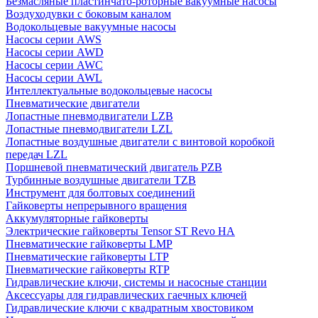
Безмасляные пластинчато-роторные вакуумные насосы
Воздуходувки с боковым каналом
Водокольцевые вакуумные насосы
Насосы серии AWS
Насосы серии AWD
Насосы серии AWC
Насосы серии AWL
Интеллектуальные водокольцевые насосы
Пневматические двигатели
Лопастные пневмодвигатели LZB
Лопастные пневмодвигатели LZL
Лопастные воздушные двигатели с винтовой коробкой
передач LZL
Поршневой пневматический двигатель PZB
Турбинные воздушные двигатели TZB
Инструмент для болтовых соединений
Гайковерты непрерывного вращения
Аккумуляторные гайковерты
Электрические гайковерты Tensor ST Revo HA
Пневматические гайковерты LMP
Пневматические гайковерты LTP
Пневматические гайковерты RTP
Гидравлические ключи, системы и насосные станции
Аксессуары для гидравлических гаечных ключей
Гидравлические ключи с квадратным хвостовиком