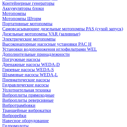
Контейнерные генераторы
Аккумуляторы блоки
Мотопомпы
Мотопомпы Шторм
Портативные мотопомпы
Самовсасывающие дизельные мотопомпы PAS (сухой запуск)
Дизельные мотопомпы VAR (заливные)
Электрические мотопомпы
Высоконапорные насосные установки PAC H
Установки водопонижения иглофильтрами WEL
Дополнительные принадлежности
Погружные насосы
Дренажные насосы WEDA-D
Грязевые насосы WEDA-S
Шламовые насосы WEDA-L
Пневматические насосы
Гидравлические насосы
Уплотнительная техника
Виброплиты прямоходные
Виброплиты реверсивные
Вибротрамбовки
Траншейные виброкатки
Виброрейки
Навесное оборудование
Гидромолоты