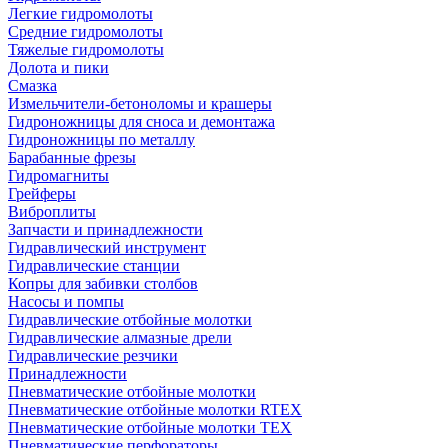
Легкие гидромолоты
Средние гидромолоты
Тяжелые гидромолоты
Долота и пики
Смазка
Измельчители-бетоноломы и крашеры
Гидроножницы для сноса и демонтажа
Гидроножницы по металлу
Барабанные фрезы
Гидромагниты
Грейферы
Виброплиты
Запчасти и принадлежности
Гидравлический инструмент
Гидравлические станции
Копры для забивки столбов
Насосы и помпы
Гидравлические отбойные молотки
Гидравлические алмазные дрели
Гидравлические резчики
Принадлежности
Пневматические отбойные молотки
Пневматические отбойные молотки RTEX
Пневматические отбойные молотки TEX
Пневматические перфораторы