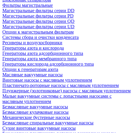
Фильтры магистральные
Магистральные фильтры серии DD
Магистральные фильтры серии PD
Магистральные фильтры серии QD
Магистральные фильтры серии UD
Опции к магистральным фильтрам
Системы сбора и очистки конденсата
Ресиверы и воздухосборники
Генераторы азота и кислорода
Генераторы азота адсорбционного типа
Генераторы азота мембранного типа
Генераторы кислорода адсорбционного типа
Опции к генераторам азота
Масляные вакуумные насосы
Винтовые насосы с масляным уплотнением
Пластинчато-роторные насосы с масляным уплотнением
Плунжерные (золотниковые) насосы с масляным уплотнением
Малые вакуумные системы с лопастными насосами с
масляным уплотнением
Безмасляные вакуумные насосы
Безмасляные кулачковые насосы
Механические бустерные насосы
Безмасляные спиральные вакуумные насосы
Сухие винтовые вакуумные насосы