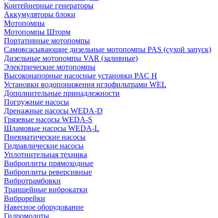
Контейнерные генераторы
Аккумуляторы блоки
Мотопомпы
Мотопомпы Шторм
Портативные мотопомпы
Самовсасывающие дизельные мотопомпы PAS (сухой запуск)
Дизельные мотопомпы VAR (заливные)
Электрические мотопомпы
Высоконапорные насосные установки PAC H
Установки водопонижения иглофильтрами WEL
Дополнительные принадлежности
Погружные насосы
Дренажные насосы WEDA-D
Грязевые насосы WEDA-S
Шламовые насосы WEDA-L
Пневматические насосы
Гидравлические насосы
Уплотнительная техника
Виброплиты прямоходные
Виброплиты реверсивные
Вибротрамбовки
Траншейные виброкатки
Виброрейки
Навесное оборудование
Гидромолоты