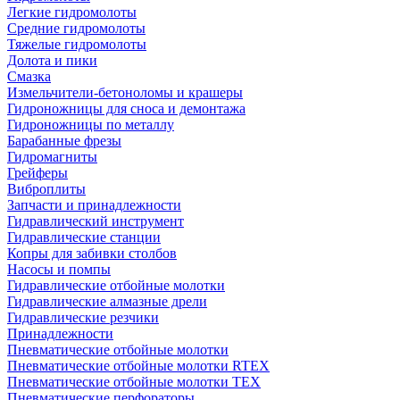
Легкие гидромолоты
Средние гидромолоты
Тяжелые гидромолоты
Долота и пики
Смазка
Измельчители-бетоноломы и крашеры
Гидроножницы для сноса и демонтажа
Гидроножницы по металлу
Барабанные фрезы
Гидромагниты
Грейферы
Виброплиты
Запчасти и принадлежности
Гидравлический инструмент
Гидравлические станции
Копры для забивки столбов
Насосы и помпы
Гидравлические отбойные молотки
Гидравлические алмазные дрели
Гидравлические резчики
Принадлежности
Пневматические отбойные молотки
Пневматические отбойные молотки RTEX
Пневматические отбойные молотки TEX
Пневматические перфораторы