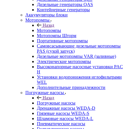
Дизельные генераторы QAS
Контейнерные генераторы
Аккумуляторы блоки
Мотопомпы
Назад
Мотопомпы
Мотопомпы Шторм
Портативные мотопомпы
Самовсасывающие дизельные мотопомпы
PAS (сухой запуск)
Дизельные мотопомпы VAR (заливные)
Электрические мотопомпы
Высоконапорные насосные установки PAC
H
Установки водопонижения иглофильтрами
WEL
Дополнительные принадлежности
Погружные насосы
Назад
Погружные насосы
Дренажные насосы WEDA-D
Грязевые насосы WEDA-S
Шламовые насосы WEDA-L
Пневматические насосы
Гидравлические насосы