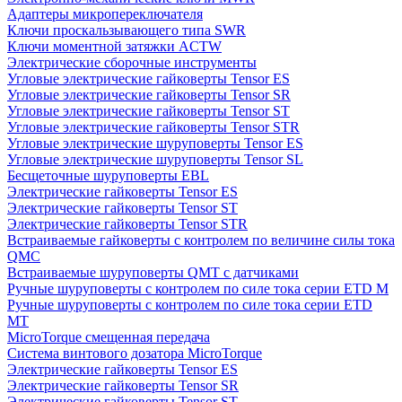
Адаптеры микропереключателя
Ключи проскальзывающего типа SWR
Ключи моментной затяжки ACTW
Электрические сборочные инструменты
Угловые электрические гайковерты Tensor ES
Угловые электрические гайковерты Tensor SR
Угловые электрические гайковерты Tensor ST
Угловые электрические гайковерты Tensor STR
Угловые электрические шуруповерты Tensor ES
Угловые электрические шуруповерты Tensor SL
Бесщеточные шуруповерты EBL
Электрические гайковерты Tensor ES
Электрические гайковерты Tensor ST
Электрические гайковерты Tensor STR
Встраиваемые гайковерты с контролем по величине силы тока
QMC
Встраиваемые шуруповерты QMT с датчиками
Ручные шуруповерты с контролем по силе тока серии ETD M
Ручные шуруповерты с контролем по силе тока серии ETD
MT
MicroTorque смещенная передача
Система винтового дозатора MicroTorque
Электрические гайковерты Tensor ES
Электрические гайковерты Tensor SR
Электрические гайковерты Tensor ST