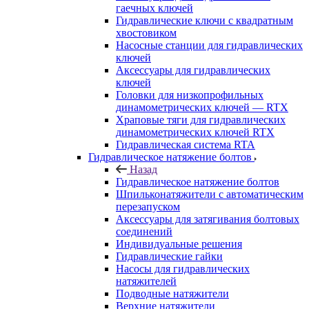
гаечных ключей
Гидравлические ключи с квадратным
хвостовиком
Насосные станции для гидравлических
ключей
Аксессуары для гидравлических
ключей
Головки для низкопрофильных
динамометрических ключей — RTX
Храповые тяги для гидравлических
динамометрических ключей RTX
Гидравлическая система RTA
Гидравлическое натяжение болтов
Назад
Гидравлическое натяжение болтов
Шпильконатяжители с автоматическим
перезапуском
Аксессуары для затягивания болтовых
соединений
Индивидуальные решения
Гидравлические гайки
Насосы для гидравлических
натяжителей
Подводные натяжители
Верхние натяжители