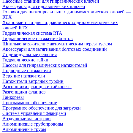
Насосные станции для гидравлических ключей
Аксессуары для гидравлических ключей
Головки для низкопрофильных динамометрических ключей —
RTX
Храповые тяги для гидравлических динамометрических
ключей RTX
Гидравлическая система RTA
Гидравлическое натяжение болтов
Шпильконатяжители с автоматическим перезапуском
Аксессуары для затягивания болтовых соединений
Индивидуальные решения
Гидравлические гайки
Насосы для гидравлических натяжителей
Подводные натяжители
Верхние натяжители
Натяжители ветряных турбин
Разгонщики фланцев и гайкорезы
Разгонщики фланцев
Гайкорезы
Программное обеспечение
Програмное обеспечение для загрузки
Система управления фланцами
Воздушные магистрали
Алюминиевые трубопроводы
Алюминиевые трубы