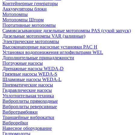
Контейнерные генераторы
Аккумуляторы блоки
Мотопомпы
Мотопомпы Шторм
Портативные мотопомпы
Самовсасывающие дизельные мотопомпы PAS (сухой запуск)
Дизельные мотопомпы VAR (заливные)
Электрические мотопомпы
Высоконапорные насосные установки PAC H
Установки водопонижения иглофильтрами WEL
Дополнительные принадлежности
Погружные насосы
Дренажные насосы WEDA-D
Грязевые насосы WEDA-S
Шламовые насосы WEDA-L
Пневматические насосы
Гидравлические насосы
Уплотнительная техника
Виброплиты прямоходные
Виброплиты реверсивные
Вибротрамбовки
Траншейные виброкатки
Виброрейки
Навесное оборудование
Гидромолоты