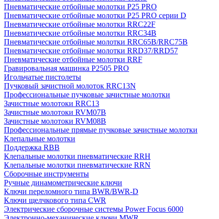
Пневматические отбойные молотки P25 PRO
Пневматические отбойные молотки P25 PRO серии D
Пневматические отбойные молотки RRC22F
Пневматические отбойные молотки RRC34B
Пневматические отбойные молотки RRC65B/RRC75B
Пневматические отбойные молотки RRD37/RRD57
Пневматические отбойные молотки RRF
Гравировальная машинка P2505 PRO
Игольчатые пистолеты
Пучковый зачистной молоток RRC13N
Профессиональные пучковые зачистные молотки
Зачистные молотоки RRC13
Зачистные молотоки RVM07B
Зачистные молотоки RVM08B
Профессиональные прямые пучковые зачистные молотки
Клепальные молотки
Поддержка RBB
Клепальные молотки пневматические RRH
Клепальные молотки пневматические RRN
Сборочные инструменты
Ручные динамометрические ключи
Ключи переломного типа BWR/BWR-D
Ключи щелчкового типа CWR
Электрические сборочные системы Power Focus 6000
Электронно-механические ключи MWR