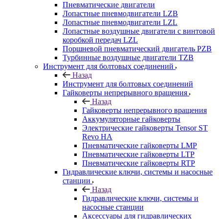
Пневматические двигатели
Лопастные пневмодвигатели LZB
Лопастные пневмодвигатели LZL
Лопастные воздушные двигатели с винтовой
коробкой передач LZL
Поршневой пневматический двигатель PZB
Турбинные воздушные двигатели TZB
Инструмент для болтовых соединений
Назад
Инструмент для болтовых соединений
Гайковерты непрерывного вращения
Назад
Гайковерты непрерывного вращения
Аккумуляторные гайковерты
Электрические гайковерты Tensor ST
Revo HA
Пневматические гайковерты LMP
Пневматические гайковерты LTP
Пневматические гайковерты RTP
Гидравлические ключи, системы и насосные
станции
Назад
Гидравлические ключи, системы и
насосные станции
Аксессуары для гидравлических