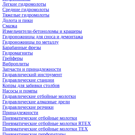
Легкие гидромолоты
Средние гидромолоты
Тяжелые гидромолоты
Долота и пики
Смазка
Измельчители-бетоноломы и крашеры
Гидроножницы для сноса и демонтажа
Гидроножницы по металлу
Барабанные фрезы
Гидромагниты
Грейферы
Виброплиты
Запчасти и принадлежности
Гидравлический инструмент
Гидравлические станции
Копры для забивки столбов
Насосы и помпы
Гидравлические отбойные молотки
Гидравлические алмазные дрели
Гидравлические резчики
Принадлежности
Пневматические отбойные молотки
Пневматические отбойные молотки RTEX
Пневматические отбойные молотки TEX
Пневматические перфораторы