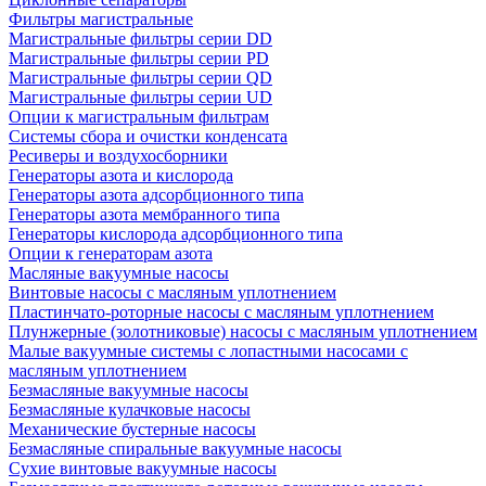
Фильтры магистральные
Магистральные фильтры серии DD
Магистральные фильтры серии PD
Магистральные фильтры серии QD
Магистральные фильтры серии UD
Опции к магистральным фильтрам
Системы сбора и очистки конденсата
Ресиверы и воздухосборники
Генераторы азота и кислорода
Генераторы азота адсорбционного типа
Генераторы азота мембранного типа
Генераторы кислорода адсорбционного типа
Опции к генераторам азота
Масляные вакуумные насосы
Винтовые насосы с масляным уплотнением
Пластинчато-роторные насосы с масляным уплотнением
Плунжерные (золотниковые) насосы с масляным уплотнением
Малые вакуумные системы с лопастными насосами с
масляным уплотнением
Безмасляные вакуумные насосы
Безмасляные кулачковые насосы
Механические бустерные насосы
Безмасляные спиральные вакуумные насосы
Сухие винтовые вакуумные насосы