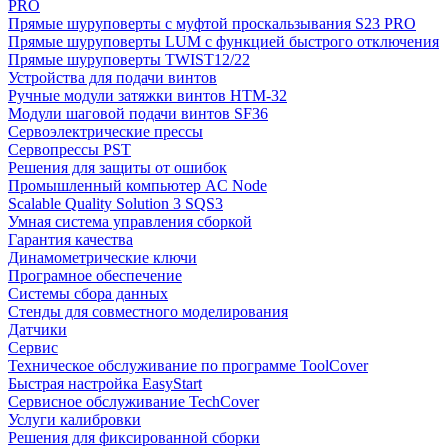
PRO
Прямые шуруповерты с муфтой проскальзывания S23 PRO
Прямые шуруповерты LUM с функцией быстрого отключения
Прямые шуруповерты TWIST12/22
Устройства для подачи винтов
Ручные модули затяжки винтов HTM-32
Модули шаговой подачи винтов SF36
Сервоэлектрические прессы
Сервопрессы PST
Решения для защиты от ошибок
Промышленный компьютер AC Node
Scalable Quality Solution 3 SQS3
Умная система управления сборкой
Гарантия качества
Динамометрические ключи
Програмное обеспечение
Системы сбора данных
Стенды для совместного моделирования
Датчики
Сервис
Техническое обслуживание по программе ToolCover
Быстрая настройка EasyStart
Cервисное обслуживание TechCover
Услуги калибровки
Решения для фиксированной сборки