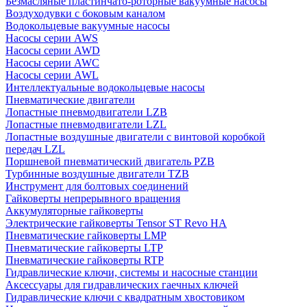
Безмасляные пластинчато-роторные вакуумные насосы
Воздуходувки с боковым каналом
Водокольцевые вакуумные насосы
Насосы серии AWS
Насосы серии AWD
Насосы серии AWC
Насосы серии AWL
Интеллектуальные водокольцевые насосы
Пневматические двигатели
Лопастные пневмодвигатели LZB
Лопастные пневмодвигатели LZL
Лопастные воздушные двигатели с винтовой коробкой
передач LZL
Поршневой пневматический двигатель PZB
Турбинные воздушные двигатели TZB
Инструмент для болтовых соединений
Гайковерты непрерывного вращения
Аккумуляторные гайковерты
Электрические гайковерты Tensor ST Revo HA
Пневматические гайковерты LMP
Пневматические гайковерты LTP
Пневматические гайковерты RTP
Гидравлические ключи, системы и насосные станции
Аксессуары для гидравлических гаечных ключей
Гидравлические ключи с квадратным хвостовиком