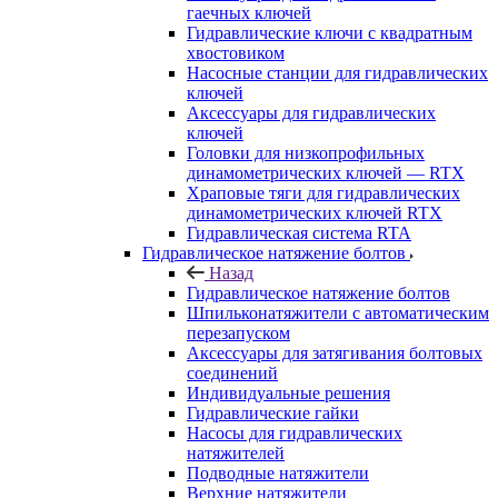
гаечных ключей
Гидравлические ключи с квадратным
хвостовиком
Насосные станции для гидравлических
ключей
Аксессуары для гидравлических
ключей
Головки для низкопрофильных
динамометрических ключей — RTX
Храповые тяги для гидравлических
динамометрических ключей RTX
Гидравлическая система RTA
Гидравлическое натяжение болтов
Назад
Гидравлическое натяжение болтов
Шпильконатяжители с автоматическим
перезапуском
Аксессуары для затягивания болтовых
соединений
Индивидуальные решения
Гидравлические гайки
Насосы для гидравлических
натяжителей
Подводные натяжители
Верхние натяжители