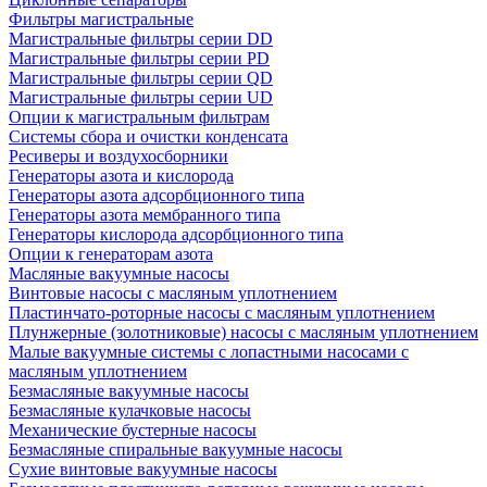
Фильтры магистральные
Магистральные фильтры серии DD
Магистральные фильтры серии PD
Магистральные фильтры серии QD
Магистральные фильтры серии UD
Опции к магистральным фильтрам
Системы сбора и очистки конденсата
Ресиверы и воздухосборники
Генераторы азота и кислорода
Генераторы азота адсорбционного типа
Генераторы азота мембранного типа
Генераторы кислорода адсорбционного типа
Опции к генераторам азота
Масляные вакуумные насосы
Винтовые насосы с масляным уплотнением
Пластинчато-роторные насосы с масляным уплотнением
Плунжерные (золотниковые) насосы с масляным уплотнением
Малые вакуумные системы с лопастными насосами с
масляным уплотнением
Безмасляные вакуумные насосы
Безмасляные кулачковые насосы
Механические бустерные насосы
Безмасляные спиральные вакуумные насосы
Сухие винтовые вакуумные насосы