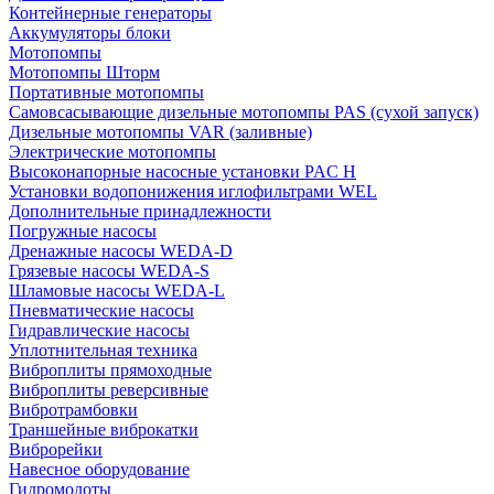
Контейнерные генераторы
Аккумуляторы блоки
Мотопомпы
Мотопомпы Шторм
Портативные мотопомпы
Самовсасывающие дизельные мотопомпы PAS (сухой запуск)
Дизельные мотопомпы VAR (заливные)
Электрические мотопомпы
Высоконапорные насосные установки PAC H
Установки водопонижения иглофильтрами WEL
Дополнительные принадлежности
Погружные насосы
Дренажные насосы WEDA-D
Грязевые насосы WEDA-S
Шламовые насосы WEDA-L
Пневматические насосы
Гидравлические насосы
Уплотнительная техника
Виброплиты прямоходные
Виброплиты реверсивные
Вибротрамбовки
Траншейные виброкатки
Виброрейки
Навесное оборудование
Гидромолоты