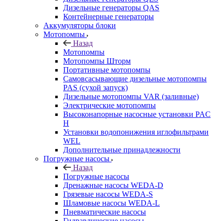
Дизельные генераторы QAS
Контейнерные генераторы
Аккумуляторы блоки
Мотопомпы
Назад
Мотопомпы
Мотопомпы Шторм
Портативные мотопомпы
Самовсасывающие дизельные мотопомпы
PAS (сухой запуск)
Дизельные мотопомпы VAR (заливные)
Электрические мотопомпы
Высоконапорные насосные установки PAC
H
Установки водопонижения иглофильтрами
WEL
Дополнительные принадлежности
Погружные насосы
Назад
Погружные насосы
Дренажные насосы WEDA-D
Грязевые насосы WEDA-S
Шламовые насосы WEDA-L
Пневматические насосы
Гидравлические насосы