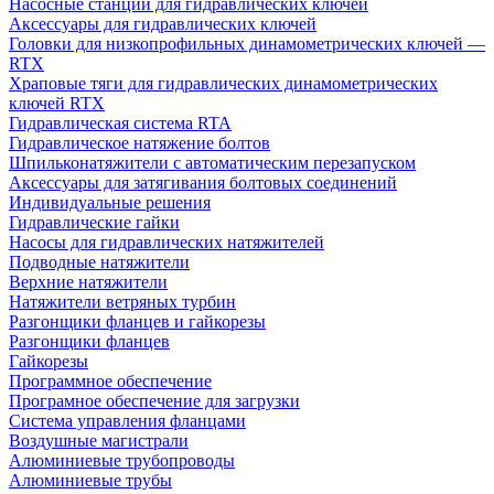
Насосные станции для гидравлических ключей
Аксессуары для гидравлических ключей
Головки для низкопрофильных динамометрических ключей —
RTX
Храповые тяги для гидравлических динамометрических
ключей RTX
Гидравлическая система RTA
Гидравлическое натяжение болтов
Шпильконатяжители с автоматическим перезапуском
Аксессуары для затягивания болтовых соединений
Индивидуальные решения
Гидравлические гайки
Насосы для гидравлических натяжителей
Подводные натяжители
Верхние натяжители
Натяжители ветряных турбин
Разгонщики фланцев и гайкорезы
Разгонщики фланцев
Гайкорезы
Программное обеспечение
Програмное обеспечение для загрузки
Система управления фланцами
Воздушные магистрали
Алюминиевые трубопроводы
Алюминиевые трубы