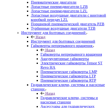
Пневматические двигатели
Лопастные пневмодвигатели LZB
Лопастные пневмодвигатели LZL
Лопастные воздушные двигатели с винтовой
коробкой передач LZL
Поршневой пневматический двигатель PZB
Турбинные воздушные двигатели TZB
Инструмент для болтовых соединений
Назад
Инструмент для болтовых соединений
Гайковерты непрерывного вращения
Назад
Гайковерты непрерывного вращения
Аккумуляторные гайковерты
Электрические гайковерты Tensor ST
Revo HA
Пневматические гайковерты LMP
Пневматические гайковерты LTP
Пневматические гайковерты RTP
Гидравлические ключи, системы и насосные
станции
Назад
Гидравлические ключи, системы и
насосные станции
Аксессуары для гидравлических