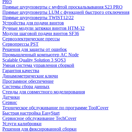
PRO
Прямые шуруповерты с муфтой проскальзывания S23 PRO
Прямые шуруповерты LUM с функцией быстрого отключения
Прямые шуруповерты TWIST12/22
Устройства для подачи винтов
Ручные модули затяжки винтов HTM-32
Модули шаговой подачи винтов SF36
Сервоэлектрические прессы
Сервопрессы PST
Решения для защиты от ошибок
Промышленный компьютер AC Node
Scalable Quality Solution 3 SQS3
Умная система управления сборкой
Гарантия качества
Динамометрические ключи
Програмное обеспечение
Системы сбора данных
Стенды для совместного моделирования
Датчики
Сервис
Техническое обслуживание по программе ToolCover
Быстрая настройка EasyStart
Cервисное обслуживание TechCover
Услуги калибровки
Решения для фиксированной сборки