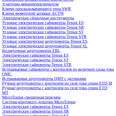
Адаптеры микропереключателя
Ключи проскальзывающего типа SWR
Ключи моментной затяжки ACTW
Электрические сборочные инструменты
Угловые электрические гайковерты Tensor ES
Угловые электрические гайковерты Tensor SR
Угловые электрические гайковерты Tensor ST
Угловые электрические гайковерты Tensor STR
Угловые электрические шуруповерты Tensor ES
Угловые электрические шуруповерты Tensor SL
Бесщеточные шуруповерты EBL
Электрические гайковерты Tensor ES
Электрические гайковерты Tensor ST
Электрические гайковерты Tensor STR
Встраиваемые гайковерты с контролем по величине силы тока
QMC
Встраиваемые шуруповерты QMT с датчиками
Ручные шуруповерты с контролем по силе тока серии ETD M
Ручные шуруповерты с контролем по силе тока серии ETD
MT
MicroTorque смещенная передача
Система винтового дозатора MicroTorque
Электрические гайковерты Tensor ES
Электрические гайковерты Tensor SR
Электрические гайковерты Tensor ST