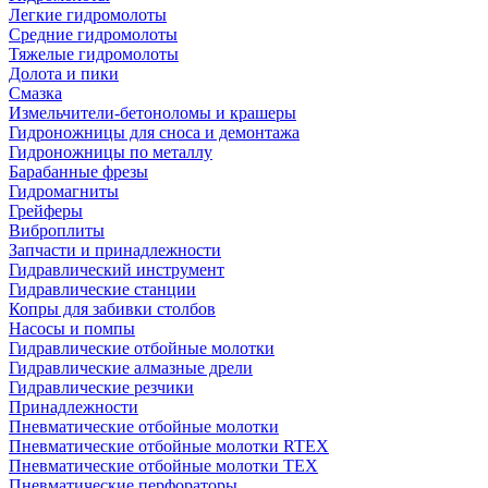
Легкие гидромолоты
Средние гидромолоты
Тяжелые гидромолоты
Долота и пики
Смазка
Измельчители-бетоноломы и крашеры
Гидроножницы для сноса и демонтажа
Гидроножницы по металлу
Барабанные фрезы
Гидромагниты
Грейферы
Виброплиты
Запчасти и принадлежности
Гидравлический инструмент
Гидравлические станции
Копры для забивки столбов
Насосы и помпы
Гидравлические отбойные молотки
Гидравлические алмазные дрели
Гидравлические резчики
Принадлежности
Пневматические отбойные молотки
Пневматические отбойные молотки RTEX
Пневматические отбойные молотки TEX
Пневматические перфораторы