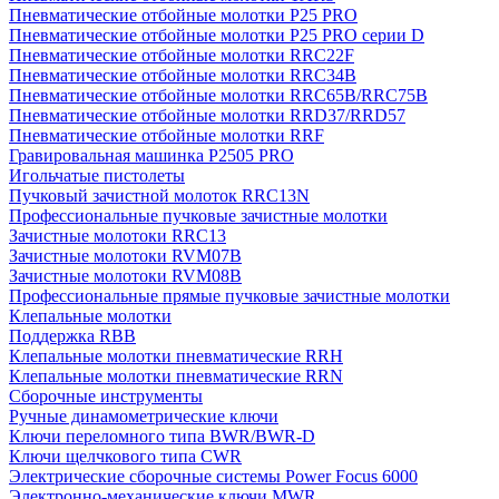
Пневматические отбойные молотки P25 PRO
Пневматические отбойные молотки P25 PRO серии D
Пневматические отбойные молотки RRC22F
Пневматические отбойные молотки RRC34B
Пневматические отбойные молотки RRC65B/RRC75B
Пневматические отбойные молотки RRD37/RRD57
Пневматические отбойные молотки RRF
Гравировальная машинка P2505 PRO
Игольчатые пистолеты
Пучковый зачистной молоток RRC13N
Профессиональные пучковые зачистные молотки
Зачистные молотоки RRC13
Зачистные молотоки RVM07B
Зачистные молотоки RVM08B
Профессиональные прямые пучковые зачистные молотки
Клепальные молотки
Поддержка RBB
Клепальные молотки пневматические RRH
Клепальные молотки пневматические RRN
Сборочные инструменты
Ручные динамометрические ключи
Ключи переломного типа BWR/BWR-D
Ключи щелчкового типа CWR
Электрические сборочные системы Power Focus 6000
Электронно-механические ключи MWR