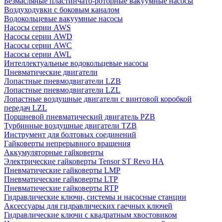
Безмасляные пластинчато-роторные вакуумные насосы
Воздуходувки с боковым каналом
Водокольцевые вакуумные насосы
Насосы серии AWS
Насосы серии AWD
Насосы серии AWC
Насосы серии AWL
Интеллектуальные водокольцевые насосы
Пневматические двигатели
Лопастные пневмодвигатели LZB
Лопастные пневмодвигатели LZL
Лопастные воздушные двигатели с винтовой коробкой
передач LZL
Поршневой пневматический двигатель PZB
Турбинные воздушные двигатели TZB
Инструмент для болтовых соединений
Гайковерты непрерывного вращения
Аккумуляторные гайковерты
Электрические гайковерты Tensor ST Revo HA
Пневматические гайковерты LMP
Пневматические гайковерты LTP
Пневматические гайковерты RTP
Гидравлические ключи, системы и насосные станции
Аксессуары для гидравлических гаечных ключей
Гидравлические ключи с квадратным хвостовиком