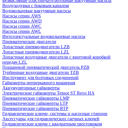
Безмасляные пластинчато-роторные вакуумные насосы
Воздуходувки с боковым каналом
Водокольцевые вакуумные насосы
Насосы серии AWS
Насосы серии AWD
Насосы серии AWC
Насосы серии AWL
Интеллектуальные водокольцевые насосы
Пневматические двигатели
Лопастные пневмодвигатели LZB
Лопастные пневмодвигатели LZL
Лопастные воздушные двигатели с винтовой коробкой
передач LZL
Поршневой пневматический двигатель PZB
Турбинные воздушные двигатели TZB
Инструмент для болтовых соединений
Гайковерты непрерывного вращения
Аккумуляторные гайковерты
Электрические гайковерты Tensor ST Revo HA
Пневматические гайковерты LMP
Пневматические гайковерты LTP
Пневматические гайковерты RTP
Гидравлические ключи, системы и насосные станции
Аксессуары для гидравлических гаечных ключей
Гидравлические ключи с квадратным хвостовиком