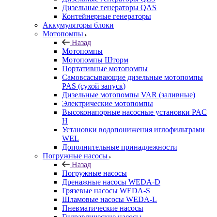
Дизельные генераторы QAS
Контейнерные генераторы
Аккумуляторы блоки
Мотопомпы
Назад
Мотопомпы
Мотопомпы Шторм
Портативные мотопомпы
Самовсасывающие дизельные мотопомпы
PAS (сухой запуск)
Дизельные мотопомпы VAR (заливные)
Электрические мотопомпы
Высоконапорные насосные установки PAC
H
Установки водопонижения иглофильтрами
WEL
Дополнительные принадлежности
Погружные насосы
Назад
Погружные насосы
Дренажные насосы WEDA-D
Грязевые насосы WEDA-S
Шламовые насосы WEDA-L
Пневматические насосы
Гидравлические насосы