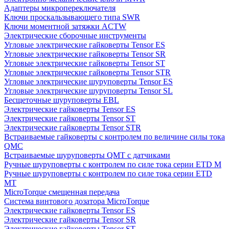
Адаптеры микропереключателя
Ключи проскальзывающего типа SWR
Ключи моментной затяжки ACTW
Электрические сборочные инструменты
Угловые электрические гайковерты Tensor ES
Угловые электрические гайковерты Tensor SR
Угловые электрические гайковерты Tensor ST
Угловые электрические гайковерты Tensor STR
Угловые электрические шуруповерты Tensor ES
Угловые электрические шуруповерты Tensor SL
Бесщеточные шуруповерты EBL
Электрические гайковерты Tensor ES
Электрические гайковерты Tensor ST
Электрические гайковерты Tensor STR
Встраиваемые гайковерты с контролем по величине силы тока
QMC
Встраиваемые шуруповерты QMT с датчиками
Ручные шуруповерты с контролем по силе тока серии ETD M
Ручные шуруповерты с контролем по силе тока серии ETD
MT
MicroTorque смещенная передача
Система винтового дозатора MicroTorque
Электрические гайковерты Tensor ES
Электрические гайковерты Tensor SR
Электрические гайковерты Tensor ST