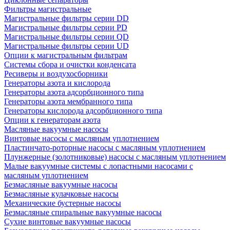
Фильтры магистральные
Магистральные фильтры серии DD
Магистральные фильтры серии PD
Магистральные фильтры серии QD
Магистральные фильтры серии UD
Опции к магистральным фильтрам
Системы сбора и очистки конденсата
Ресиверы и воздухосборники
Генераторы азота и кислорода
Генераторы азота адсорбционного типа
Генераторы азота мембранного типа
Генераторы кислорода адсорбционного типа
Опции к генераторам азота
Масляные вакуумные насосы
Винтовые насосы с масляным уплотнением
Пластинчато-роторные насосы с масляным уплотнением
Плунжерные (золотниковые) насосы с масляным уплотнением
Малые вакуумные системы с лопастными насосами с
масляным уплотнением
Безмасляные вакуумные насосы
Безмасляные кулачковые насосы
Механические бустерные насосы
Безмасляные спиральные вакуумные насосы
Сухие винтовые вакуумные насосы