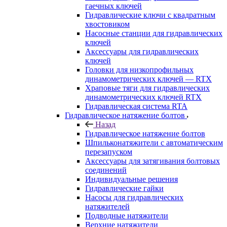
гаечных ключей
Гидравлические ключи с квадратным
хвостовиком
Насосные станции для гидравлических
ключей
Аксессуары для гидравлических
ключей
Головки для низкопрофильных
динамометрических ключей — RTX
Храповые тяги для гидравлических
динамометрических ключей RTX
Гидравлическая система RTA
Гидравлическое натяжение болтов
Назад
Гидравлическое натяжение болтов
Шпильконатяжители с автоматическим
перезапуском
Аксессуары для затягивания болтовых
соединений
Индивидуальные решения
Гидравлические гайки
Насосы для гидравлических
натяжителей
Подводные натяжители
Верхние натяжители