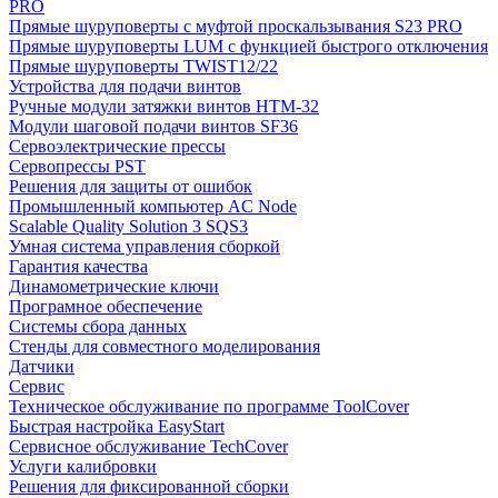
PRO
Прямые шуруповерты с муфтой проскальзывания S23 PRO
Прямые шуруповерты LUM с функцией быстрого отключения
Прямые шуруповерты TWIST12/22
Устройства для подачи винтов
Ручные модули затяжки винтов HTM-32
Модули шаговой подачи винтов SF36
Сервоэлектрические прессы
Сервопрессы PST
Решения для защиты от ошибок
Промышленный компьютер AC Node
Scalable Quality Solution 3 SQS3
Умная система управления сборкой
Гарантия качества
Динамометрические ключи
Програмное обеспечение
Системы сбора данных
Стенды для совместного моделирования
Датчики
Сервис
Техническое обслуживание по программе ToolCover
Быстрая настройка EasyStart
Cервисное обслуживание TechCover
Услуги калибровки
Решения для фиксированной сборки