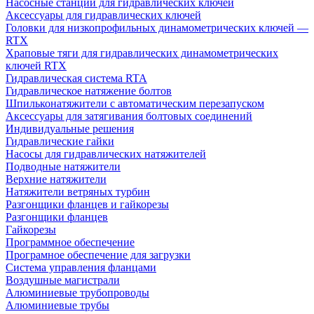
Насосные станции для гидравлических ключей
Аксессуары для гидравлических ключей
Головки для низкопрофильных динамометрических ключей —
RTX
Храповые тяги для гидравлических динамометрических
ключей RTX
Гидравлическая система RTA
Гидравлическое натяжение болтов
Шпильконатяжители с автоматическим перезапуском
Аксессуары для затягивания болтовых соединений
Индивидуальные решения
Гидравлические гайки
Насосы для гидравлических натяжителей
Подводные натяжители
Верхние натяжители
Натяжители ветряных турбин
Разгонщики фланцев и гайкорезы
Разгонщики фланцев
Гайкорезы
Программное обеспечение
Програмное обеспечение для загрузки
Система управления фланцами
Воздушные магистрали
Алюминиевые трубопроводы
Алюминиевые трубы