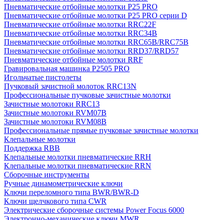
Пневматические отбойные молотки P25 PRO
Пневматические отбойные молотки P25 PRO серии D
Пневматические отбойные молотки RRC22F
Пневматические отбойные молотки RRC34B
Пневматические отбойные молотки RRC65B/RRC75B
Пневматические отбойные молотки RRD37/RRD57
Пневматические отбойные молотки RRF
Гравировальная машинка P2505 PRO
Игольчатые пистолеты
Пучковый зачистной молоток RRC13N
Профессиональные пучковые зачистные молотки
Зачистные молотоки RRC13
Зачистные молотоки RVM07B
Зачистные молотоки RVM08B
Профессиональные прямые пучковые зачистные молотки
Клепальные молотки
Поддержка RBB
Клепальные молотки пневматические RRH
Клепальные молотки пневматические RRN
Сборочные инструменты
Ручные динамометрические ключи
Ключи переломного типа BWR/BWR-D
Ключи щелчкового типа CWR
Электрические сборочные системы Power Focus 6000
Электронно-механические ключи MWR