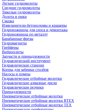
Легкие гидромолоты
Средние гидромолоты
Тяжелые гидромолоты
Долота и пики
Смазка
Измельчители-бетоноломы и крашеры
Гидроножницы для сноса и демонтажа
Гидроножницы по металлу
Барабанные фрезы
Гидромагниты
Грейферы
Виброплиты
Запчасти и принадлежности
Гидравлический инструмент
Гидравлические станции
Копры для забивки столбов
Насосы и помпы
Гидравлические отбойные молотки
Гидравлические алмазные дрели
Гидравлические резчики
Принадлежности
Пневматические отбойные молотки
Пневматические отбойные молотки RTEX
Пневматические отбойные молотки TEX
Пневматические перфораторы