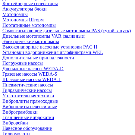
Контейнерные генераторы
Аккумуляторы блоки
Мотопомпы
Мотопомпы Шторм
Портативные мотопомпы
Самовсасывающие дизельные мотопомпы PAS (сухой запуск)
Дизельные мотопомпы VAR (заливные)
Электрические мотопомпы
Высоконапорные насосные установки PAC H
Установки водопонижения иглофильтрами WEL
Дополнительные принадлежности
Погружные насосы
Дренажные насосы WEDA-D
Грязевые насосы WEDA-S
Шламовые насосы WEDA-L
Пневматические насосы
Гидравлические насосы
Уплотнительная техника
Виброплиты прямоходные
Виброплиты реверсивные
Вибротрамбовки
Траншейные виброкатки
Виброрейки
Навесное оборудование
Гидромолоты