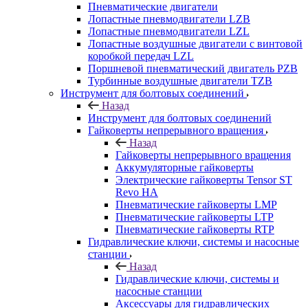
Пневматические двигатели
Лопастные пневмодвигатели LZB
Лопастные пневмодвигатели LZL
Лопастные воздушные двигатели с винтовой
коробкой передач LZL
Поршневой пневматический двигатель PZB
Турбинные воздушные двигатели TZB
Инструмент для болтовых соединений
Назад
Инструмент для болтовых соединений
Гайковерты непрерывного вращения
Назад
Гайковерты непрерывного вращения
Аккумуляторные гайковерты
Электрические гайковерты Tensor ST
Revo HA
Пневматические гайковерты LMP
Пневматические гайковерты LTP
Пневматические гайковерты RTP
Гидравлические ключи, системы и насосные
станции
Назад
Гидравлические ключи, системы и
насосные станции
Аксессуары для гидравлических