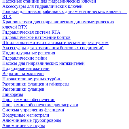
Насосные станции для гидравлических ключей
Аксессуары для гидравлических ключей
Головки для низкопрофильных динамометрических ключей —
RTX
Храповые тяги для гидравлических динамометрических
ключей RTX
Гидравлическая система RTA
Гидравлическое натяжение болтов
Шпильконатяжители с автоматическим перезапуском
Аксессуары для затягивания болтовых соединений
Индивидуальные решения
Гидравлические гайки
Насосы для гидравлических натяжителей
Подводные натяжители
Верхние натяжители
Натяжители ветряных турбин
Разгонщики фланцев и гайкорезы
Разгонщики фланцев
Гайкорезы
Программное обеспечение
Програмное обеспечение для загрузки
Система управления фланцами
Воздушные магистрали
Алюминиевые трубопроводы
Алюминиевые трубы