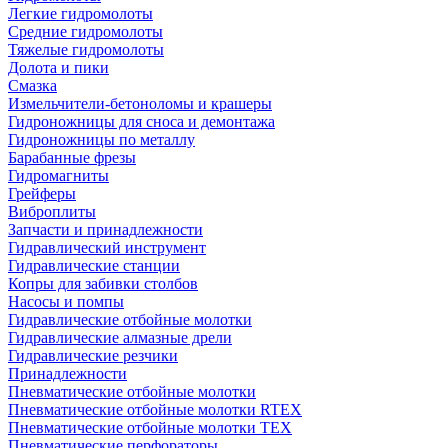
Легкие гидромолоты
Средние гидромолоты
Тяжелые гидромолоты
Долота и пики
Смазка
Измельчители-бетоноломы и крашеры
Гидроножницы для сноса и демонтажа
Гидроножницы по металлу
Барабанные фрезы
Гидромагниты
Грейферы
Виброплиты
Запчасти и принадлежности
Гидравлический инструмент
Гидравлические станции
Копры для забивки столбов
Насосы и помпы
Гидравлические отбойные молотки
Гидравлические алмазные дрели
Гидравлические резчики
Принадлежности
Пневматические отбойные молотки
Пневматические отбойные молотки RTEX
Пневматические отбойные молотки TEX
Пневматические перфораторы