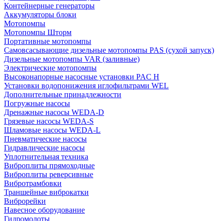
Контейнерные генераторы
Аккумуляторы блоки
Мотопомпы
Мотопомпы Шторм
Портативные мотопомпы
Самовсасывающие дизельные мотопомпы PAS (сухой запуск)
Дизельные мотопомпы VAR (заливные)
Электрические мотопомпы
Высоконапорные насосные установки PAC H
Установки водопонижения иглофильтрами WEL
Дополнительные принадлежности
Погружные насосы
Дренажные насосы WEDA-D
Грязевые насосы WEDA-S
Шламовые насосы WEDA-L
Пневматические насосы
Гидравлические насосы
Уплотнительная техника
Виброплиты прямоходные
Виброплиты реверсивные
Вибротрамбовки
Траншейные виброкатки
Виброрейки
Навесное оборудование
Гидромолоты