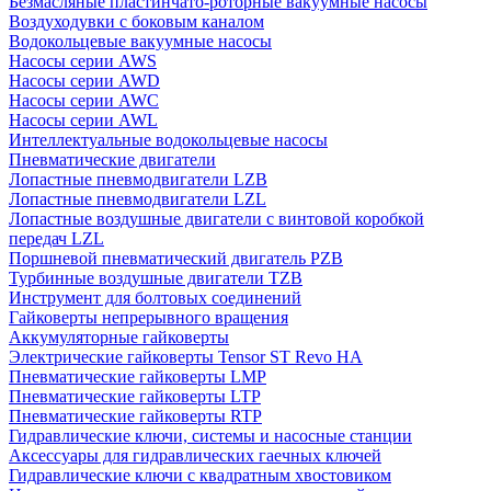
Безмасляные пластинчато-роторные вакуумные насосы
Воздуходувки с боковым каналом
Водокольцевые вакуумные насосы
Насосы серии AWS
Насосы серии AWD
Насосы серии AWC
Насосы серии AWL
Интеллектуальные водокольцевые насосы
Пневматические двигатели
Лопастные пневмодвигатели LZB
Лопастные пневмодвигатели LZL
Лопастные воздушные двигатели с винтовой коробкой
передач LZL
Поршневой пневматический двигатель PZB
Турбинные воздушные двигатели TZB
Инструмент для болтовых соединений
Гайковерты непрерывного вращения
Аккумуляторные гайковерты
Электрические гайковерты Tensor ST Revo HA
Пневматические гайковерты LMP
Пневматические гайковерты LTP
Пневматические гайковерты RTP
Гидравлические ключи, системы и насосные станции
Аксессуары для гидравлических гаечных ключей
Гидравлические ключи с квадратным хвостовиком