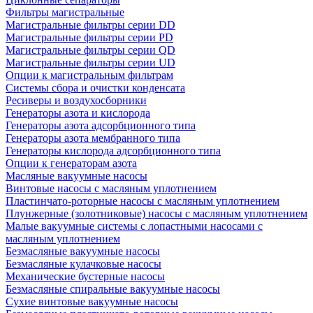
Фильтры магистральные
Магистральные фильтры серии DD
Магистральные фильтры серии PD
Магистральные фильтры серии QD
Магистральные фильтры серии UD
Опции к магистральным фильтрам
Системы сбора и очистки конденсата
Ресиверы и воздухосборники
Генераторы азота и кислорода
Генераторы азота адсорбционного типа
Генераторы азота мембранного типа
Генераторы кислорода адсорбционного типа
Опции к генераторам азота
Масляные вакуумные насосы
Винтовые насосы с масляным уплотнением
Пластинчато-роторные насосы с масляным уплотнением
Плунжерные (золотниковые) насосы с масляным уплотнением
Малые вакуумные системы с лопастными насосами с
масляным уплотнением
Безмасляные вакуумные насосы
Безмасляные кулачковые насосы
Механические бустерные насосы
Безмасляные спиральные вакуумные насосы
Сухие винтовые вакуумные насосы