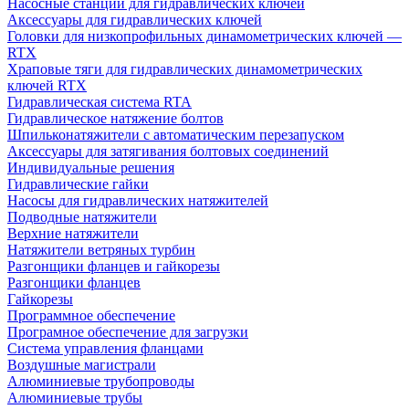
Насосные станции для гидравлических ключей
Аксессуары для гидравлических ключей
Головки для низкопрофильных динамометрических ключей —
RTX
Храповые тяги для гидравлических динамометрических
ключей RTX
Гидравлическая система RTA
Гидравлическое натяжение болтов
Шпильконатяжители с автоматическим перезапуском
Аксессуары для затягивания болтовых соединений
Индивидуальные решения
Гидравлические гайки
Насосы для гидравлических натяжителей
Подводные натяжители
Верхние натяжители
Натяжители ветряных турбин
Разгонщики фланцев и гайкорезы
Разгонщики фланцев
Гайкорезы
Программное обеспечение
Програмное обеспечение для загрузки
Система управления фланцами
Воздушные магистрали
Алюминиевые трубопроводы
Алюминиевые трубы