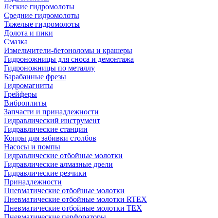
Легкие гидромолоты
Средние гидромолоты
Тяжелые гидромолоты
Долота и пики
Смазка
Измельчители-бетоноломы и крашеры
Гидроножницы для сноса и демонтажа
Гидроножницы по металлу
Барабанные фрезы
Гидромагниты
Грейферы
Виброплиты
Запчасти и принадлежности
Гидравлический инструмент
Гидравлические станции
Копры для забивки столбов
Насосы и помпы
Гидравлические отбойные молотки
Гидравлические алмазные дрели
Гидравлические резчики
Принадлежности
Пневматические отбойные молотки
Пневматические отбойные молотки RTEX
Пневматические отбойные молотки TEX
Пневматические перфораторы