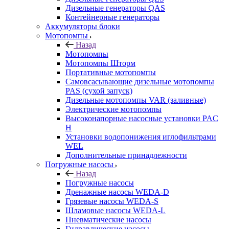
Дизельные генераторы QAS
Контейнерные генераторы
Аккумуляторы блоки
Мотопомпы
Назад
Мотопомпы
Мотопомпы Шторм
Портативные мотопомпы
Самовсасывающие дизельные мотопомпы
PAS (сухой запуск)
Дизельные мотопомпы VAR (заливные)
Электрические мотопомпы
Высоконапорные насосные установки PAC
H
Установки водопонижения иглофильтрами
WEL
Дополнительные принадлежности
Погружные насосы
Назад
Погружные насосы
Дренажные насосы WEDA-D
Грязевые насосы WEDA-S
Шламовые насосы WEDA-L
Пневматические насосы
Гидравлические насосы