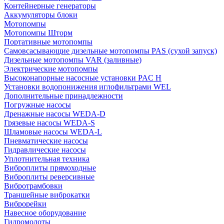
Контейнерные генераторы
Аккумуляторы блоки
Мотопомпы
Мотопомпы Шторм
Портативные мотопомпы
Самовсасывающие дизельные мотопомпы PAS (сухой запуск)
Дизельные мотопомпы VAR (заливные)
Электрические мотопомпы
Высоконапорные насосные установки PAC H
Установки водопонижения иглофильтрами WEL
Дополнительные принадлежности
Погружные насосы
Дренажные насосы WEDA-D
Грязевые насосы WEDA-S
Шламовые насосы WEDA-L
Пневматические насосы
Гидравлические насосы
Уплотнительная техника
Виброплиты прямоходные
Виброплиты реверсивные
Вибротрамбовки
Траншейные виброкатки
Виброрейки
Навесное оборудование
Гидромолоты