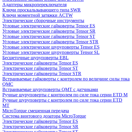
Адаптеры микропереключателя
Ключи проскальзывающего типа SWR
Ключи моментной затяжки ACTW
Электрические сборочные инструменты
Угловые электрические гайковерты Tensor ES
Угловые электрические гайковерты Tensor SR
Угловые электрические гайковерты Tensor ST
Угловые электрические гайковерты Tensor STR
Угловые электрические шуруповерты Tensor ES
Угловые электрические шуруповерты Tensor SL
Бесщеточные шуруповерты EBL
Электрические гайковерты Tensor ES
Электрические гайковерты Tensor ST
Электрические гайковерты Tensor STR
Встраиваемые гайковерты с контролем по величине силы тока
QMC
Встраиваемые шуруповерты QMT с датчиками
Ручные шуруповерты с контролем по силе тока серии ETD M
Ручные шуруповерты с контролем по силе тока серии ETD
MT
MicroTorque смещенная передача
Система винтового дозатора MicroTorque
Электрические гайковерты Tensor ES
Электрические гайковерты Tensor SR
Электрические гайковерты Tensor ST