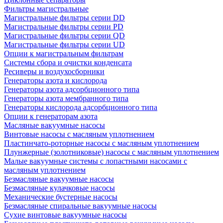
Фильтры магистральные
Магистральные фильтры серии DD
Магистральные фильтры серии PD
Магистральные фильтры серии QD
Магистральные фильтры серии UD
Опции к магистральным фильтрам
Системы сбора и очистки конденсата
Ресиверы и воздухосборники
Генераторы азота и кислорода
Генераторы азота адсорбционного типа
Генераторы азота мембранного типа
Генераторы кислорода адсорбционного типа
Опции к генераторам азота
Масляные вакуумные насосы
Винтовые насосы с масляным уплотнением
Пластинчато-роторные насосы с масляным уплотнением
Плунжерные (золотниковые) насосы с масляным уплотнением
Малые вакуумные системы с лопастными насосами с
масляным уплотнением
Безмасляные вакуумные насосы
Безмасляные кулачковые насосы
Механические бустерные насосы
Безмасляные спиральные вакуумные насосы
Сухие винтовые вакуумные насосы