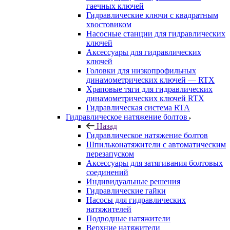
гаечных ключей
Гидравлические ключи с квадратным
хвостовиком
Насосные станции для гидравлических
ключей
Аксессуары для гидравлических
ключей
Головки для низкопрофильных
динамометрических ключей — RTX
Храповые тяги для гидравлических
динамометрических ключей RTX
Гидравлическая система RTA
Гидравлическое натяжение болтов
Назад
Гидравлическое натяжение болтов
Шпильконатяжители с автоматическим
перезапуском
Аксессуары для затягивания болтовых
соединений
Индивидуальные решения
Гидравлические гайки
Насосы для гидравлических
натяжителей
Подводные натяжители
Верхние натяжители