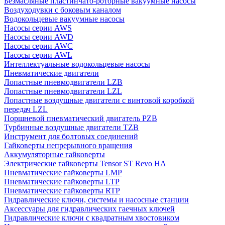
Безмасляные пластинчато-роторные вакуумные насосы
Воздуходувки с боковым каналом
Водокольцевые вакуумные насосы
Насосы серии AWS
Насосы серии AWD
Насосы серии AWC
Насосы серии AWL
Интеллектуальные водокольцевые насосы
Пневматические двигатели
Лопастные пневмодвигатели LZB
Лопастные пневмодвигатели LZL
Лопастные воздушные двигатели с винтовой коробкой
передач LZL
Поршневой пневматический двигатель PZB
Турбинные воздушные двигатели TZB
Инструмент для болтовых соединений
Гайковерты непрерывного вращения
Аккумуляторные гайковерты
Электрические гайковерты Tensor ST Revo HA
Пневматические гайковерты LMP
Пневматические гайковерты LTP
Пневматические гайковерты RTP
Гидравлические ключи, системы и насосные станции
Аксессуары для гидравлических гаечных ключей
Гидравлические ключи с квадратным хвостовиком