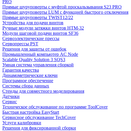
PRO
Прямые шуруповерты с муфтой проскальзывания S23 PRO
Прямые шуруповерты LUM с функцией быстрого отключения
Прямые шуруповерты TWIST12/22
Устройства для подачи винтов
Ручные модули затяжки винтов HTM-32
Модули шаговой подачи винтов SF36
Сервоэлектрические прессы
Сервопрессы PST
Решения для защиты от ошибок
Промышленный компьютер AC Node
Scalable Quality Solution 3 SQS3
Умная система управления сборкой
Гарантия качества
Динамометрические ключи
Програмное обеспечение
Системы сбора данных
Стенды для совместного моделирования
Датчики
Сервис
Техническое обслуживание по программе ToolCover
Быстрая настройка EasyStart
Cервисное обслуживание TechCover
Услуги калибровки
Решения для фиксированной сборки