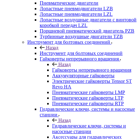
Пневматические двигатели
Лопастные пневмодвигатели LZB
Лопастные пневмодвигатели LZL
Лопастные воздушные двигатели с винтовой
коробкой передач LZL
Поршневой пневматический двигатель PZB
Турбинные воздушные двигатели TZB
Инструмент для болтовых соединений
Назад
Инструмент для болтовых соединений
Гайковерты непрерывного вращения
Назад
Гайковерты непрерывного вращения
Аккумуляторные гайковерты
Электрические гайковерты Tensor ST
Revo HA
Пневматические гайковерты LMP
Пневматические гайковерты LTP
Пневматические гайковерты RTP
Гидравлические ключи, системы и насосные
станции
Назад
Гидравлические ключи, системы и
насосные станции
Аксессуары для гидравлических