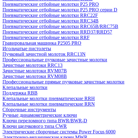
Пневматические отбойные молотки P25 PRO
Пневматические отбойные молотки P25 PRO серии D
Пневматические отбойные молотки RRC22F
Пневматические отбойные молотки RRC34B
Пневматические отбойные молотки RRC65B/RRC75B
Пневматические отбойные молотки RRD37/RRD57
Пневматические отбойные молотки RRF
Гравировальная машинка P2505 PRO
Игольчатые пистолеты
Пучковый зачистной молоток RRC13N
Профессиональные пучковые зачистные молотки
Зачистные молотоки RRC13
Зачистные молотоки RVM07B
Зачистные молотоки RVM08B
Профессиональные прямые пучковые зачистные молотки
Клепальные молотки
Поддержка RBB
Клепальные молотки пневматические RRH
Клепальные молотки пневматические RRN
Сборочные инструменты
Ручные динамометрические ключи
Ключи переломного типа BWR/BWR-D
Ключи щелчкового типа CWR
Электрические сборочные системы Power Focus 6000
Электронно-механические ключи MWR