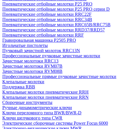
Пневматические отбойные молотки P25 PRO
Пневматические отбойные молотки P25 PRO серии D
Пневматические отбойные молотки RRC22F
Пневматические отбойные молотки RRC34B
Пневматические отбойные молотки RRC65B/RRC75B
Пневматические отбойные молотки RRD37/RRD57
Пневматические отбойные молотки RRF
Гравировальная машинка P2505 PRO
Игольчатые пистолеты
Пучковый зачистной молоток RRC13N
Профессиональные пучковые зачистные молотки
Зачистные молотоки RRC13
Зачистные молотоки RVM07B
Зачистные молотоки RVM08B
Профессиональные прямые пучковые зачистные молотки
Клепальные молотки
Поддержка RBB
Клепальные молотки пневматические RRH
Клепальные молотки пневматические RRN
Сборочные инструменты
Ручные динамометрические ключи
Ключи переломного типа BWR/BWR-D
Ключи щелчкового типа CWR
Электрические сборочные системы Power Focus 6000
Электронно-механические ключи MWR