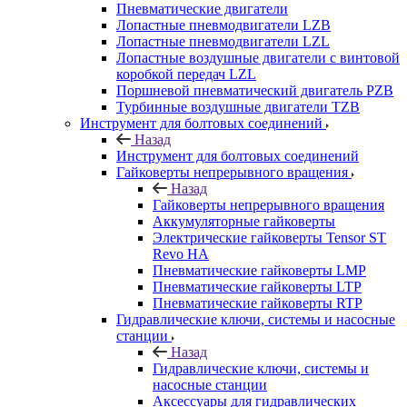
Пневматические двигатели
Лопастные пневмодвигатели LZB
Лопастные пневмодвигатели LZL
Лопастные воздушные двигатели с винтовой
коробкой передач LZL
Поршневой пневматический двигатель PZB
Турбинные воздушные двигатели TZB
Инструмент для болтовых соединений
Назад
Инструмент для болтовых соединений
Гайковерты непрерывного вращения
Назад
Гайковерты непрерывного вращения
Аккумуляторные гайковерты
Электрические гайковерты Tensor ST
Revo HA
Пневматические гайковерты LMP
Пневматические гайковерты LTP
Пневматические гайковерты RTP
Гидравлические ключи, системы и насосные
станции
Назад
Гидравлические ключи, системы и
насосные станции
Аксессуары для гидравлических