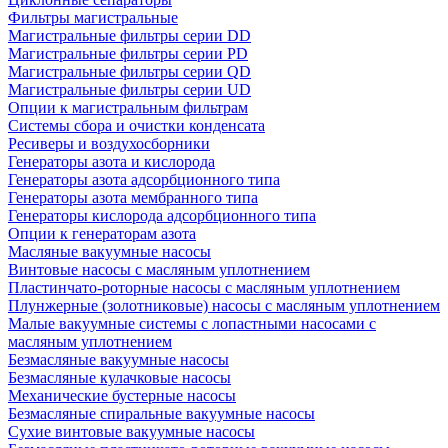
Фильтры магистральные
Магистральные фильтры серии DD
Магистральные фильтры серии PD
Магистральные фильтры серии QD
Магистральные фильтры серии UD
Опции к магистральным фильтрам
Системы сбора и очистки конденсата
Ресиверы и воздухосборники
Генераторы азота и кислорода
Генераторы азота адсорбционного типа
Генераторы азота мембранного типа
Генераторы кислорода адсорбционного типа
Опции к генераторам азота
Масляные вакуумные насосы
Винтовые насосы с масляным уплотнением
Пластинчато-роторные насосы с масляным уплотнением
Плунжерные (золотниковые) насосы с масляным уплотнением
Малые вакуумные системы с лопастными насосами с
масляным уплотнением
Безмасляные вакуумные насосы
Безмасляные кулачковые насосы
Механические бустерные насосы
Безмасляные спиральные вакуумные насосы
Сухие винтовые вакуумные насосы