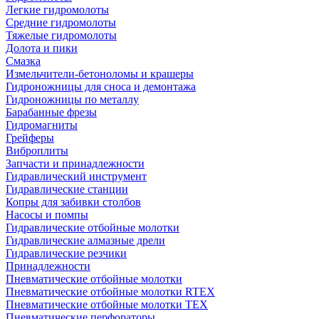
Легкие гидромолоты
Средние гидромолоты
Тяжелые гидромолоты
Долота и пики
Смазка
Измельчители-бетоноломы и крашеры
Гидроножницы для сноса и демонтажа
Гидроножницы по металлу
Барабанные фрезы
Гидромагниты
Грейферы
Виброплиты
Запчасти и принадлежности
Гидравлический инструмент
Гидравлические станции
Копры для забивки столбов
Насосы и помпы
Гидравлические отбойные молотки
Гидравлические алмазные дрели
Гидравлические резчики
Принадлежности
Пневматические отбойные молотки
Пневматические отбойные молотки RTEX
Пневматические отбойные молотки TEX
Пневматические перфораторы