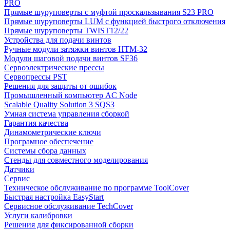
PRO
Прямые шуруповерты с муфтой проскальзывания S23 PRO
Прямые шуруповерты LUM с функцией быстрого отключения
Прямые шуруповерты TWIST12/22
Устройства для подачи винтов
Ручные модули затяжки винтов HTM-32
Модули шаговой подачи винтов SF36
Сервоэлектрические прессы
Сервопрессы PST
Решения для защиты от ошибок
Промышленный компьютер AC Node
Scalable Quality Solution 3 SQS3
Умная система управления сборкой
Гарантия качества
Динамометрические ключи
Програмное обеспечение
Системы сбора данных
Стенды для совместного моделирования
Датчики
Сервис
Техническое обслуживание по программе ToolCover
Быстрая настройка EasyStart
Cервисное обслуживание TechCover
Услуги калибровки
Решения для фиксированной сборки