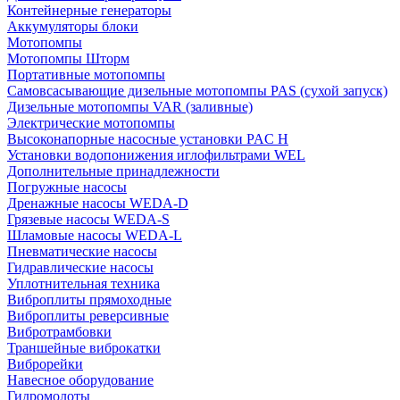
Контейнерные генераторы
Аккумуляторы блоки
Мотопомпы
Мотопомпы Шторм
Портативные мотопомпы
Самовсасывающие дизельные мотопомпы PAS (сухой запуск)
Дизельные мотопомпы VAR (заливные)
Электрические мотопомпы
Высоконапорные насосные установки PAC H
Установки водопонижения иглофильтрами WEL
Дополнительные принадлежности
Погружные насосы
Дренажные насосы WEDA-D
Грязевые насосы WEDA-S
Шламовые насосы WEDA-L
Пневматические насосы
Гидравлические насосы
Уплотнительная техника
Виброплиты прямоходные
Виброплиты реверсивные
Вибротрамбовки
Траншейные виброкатки
Виброрейки
Навесное оборудование
Гидромолоты