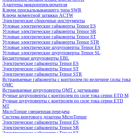
Адаптеры микропереключателя
Ключи проскальзывающего типа SWR
Ключи моментной затяжки ACTW
Электрические сборочные инструменты
Угловые электрические гайковерты Tensor ES
Угловые электрические гайковерты Tensor SR
Угловые электрические гайковерты Tensor ST
Угловые электрические гайковерты Tensor STR
Угловые электрические шуруповерты Tensor ES
Угловые электрические шуруповерты Tensor SL
Бесщеточные шуруповерты EBL
Электрические гайковерты Tensor ES
Электрические гайковерты Tensor ST
Электрические гайковерты Tensor STR
Встраиваемые гайковерты с контролем по величине силы тока
QMC
Встраиваемые шуруповерты QMT с датчиками
Ручные шуруповерты с контролем по силе тока серии ETD M
Ручные шуруповерты с контролем по силе тока серии ETD
MT
MicroTorque смещенная передача
Система винтового дозатора MicroTorque
Электрические гайковерты Tensor ES
Электрические гайковерты Tensor SR
Электрические гайковерты Tensor ST