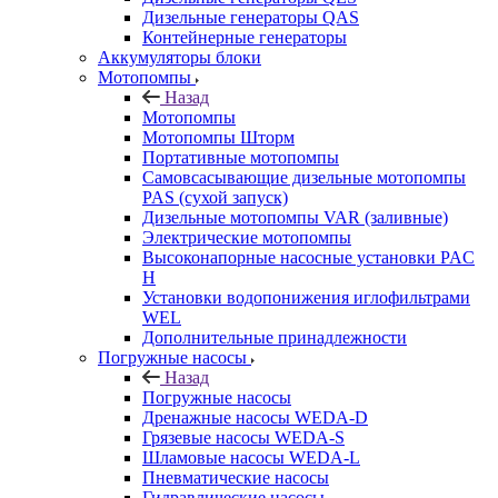
Дизельные генераторы QAS
Контейнерные генераторы
Аккумуляторы блоки
Мотопомпы
Назад
Мотопомпы
Мотопомпы Шторм
Портативные мотопомпы
Самовсасывающие дизельные мотопомпы
PAS (сухой запуск)
Дизельные мотопомпы VAR (заливные)
Электрические мотопомпы
Высоконапорные насосные установки PAC
H
Установки водопонижения иглофильтрами
WEL
Дополнительные принадлежности
Погружные насосы
Назад
Погружные насосы
Дренажные насосы WEDA-D
Грязевые насосы WEDA-S
Шламовые насосы WEDA-L
Пневматические насосы
Гидравлические насосы