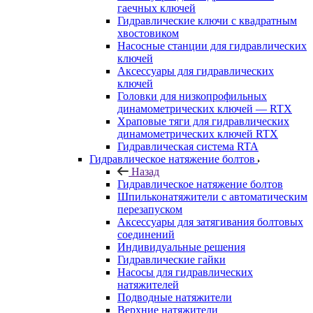
гаечных ключей
Гидравлические ключи с квадратным
хвостовиком
Насосные станции для гидравлических
ключей
Аксессуары для гидравлических
ключей
Головки для низкопрофильных
динамометрических ключей — RTX
Храповые тяги для гидравлических
динамометрических ключей RTX
Гидравлическая система RTA
Гидравлическое натяжение болтов
Назад
Гидравлическое натяжение болтов
Шпильконатяжители с автоматическим
перезапуском
Аксессуары для затягивания болтовых
соединений
Индивидуальные решения
Гидравлические гайки
Насосы для гидравлических
натяжителей
Подводные натяжители
Верхние натяжители