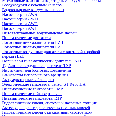
Безмасляные пластинчато-роторные вакуумные насосы
Воздуходувки с боковым каналом
Водокольцевые вакуумные насосы
Насосы серии AWS
Насосы серии AWD
Насосы серии AWC
Насосы серии AWL
Интеллектуальные водокольцевые насосы
Пневматические двигатели
Лопастные пневмодвигатели LZB
Лопастные пневмодвигатели LZL
Лопастные воздушные двигатели с винтовой коробкой
передач LZL
Поршневой пневматический двигатель PZB
Турбинные воздушные двигатели TZB
Инструмент для болтовых соединений
Гайковерты непрерывного вращения
Аккумуляторные гайковерты
Электрические гайковерты Tensor ST Revo HA
Пневматические гайковерты LMP
Пневматические гайковерты LTP
Пневматические гайковерты RTP
Гидравлические ключи, системы и насосные станции
Аксессуары для гидравлических гаечных ключей
Гидравлические ключи с квадратным хвостовиком