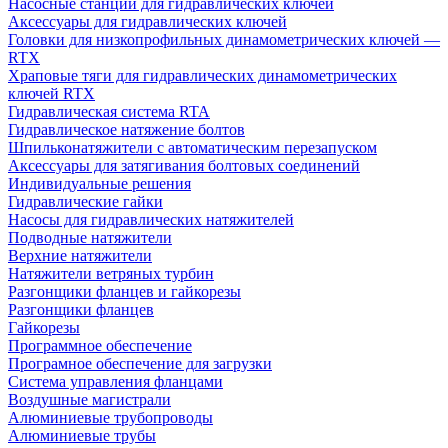
Насосные станции для гидравлических ключей
Аксессуары для гидравлических ключей
Головки для низкопрофильных динамометрических ключей —
RTX
Храповые тяги для гидравлических динамометрических
ключей RTX
Гидравлическая система RTA
Гидравлическое натяжение болтов
Шпильконатяжители с автоматическим перезапуском
Аксессуары для затягивания болтовых соединений
Индивидуальные решения
Гидравлические гайки
Насосы для гидравлических натяжителей
Подводные натяжители
Верхние натяжители
Натяжители ветряных турбин
Разгонщики фланцев и гайкорезы
Разгонщики фланцев
Гайкорезы
Программное обеспечение
Програмное обеспечение для загрузки
Система управления фланцами
Воздушные магистрали
Алюминиевые трубопроводы
Алюминиевые трубы