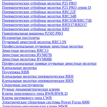
Пневматические отбойные молотки P25 PRO
Пневматические отбойные молотки P25 PRO серии D
Пневматические отбойные молотки RRC22F
Пневматические отбойные молотки RRC34B
Пневматические отбойные молотки RRC65B/RRC75B
Пневматические отбойные молотки RRD37/RRD57
Пневматические отбойные молотки RRF
Гравировальная машинка P2505 PRO
Игольчатые пистолеты
Пучковый зачистной молоток RRC13N
Профессиональные пучковые зачистные молотки
Зачистные молотоки RRC13
Зачистные молотоки RVM07B
Зачистные молотоки RVM08B
Профессиональные прямые пучковые зачистные молотки
Клепальные молотки
Поддержка RBB
Клепальные молотки пневматические RRH
Клепальные молотки пневматические RRN
Сборочные инструменты
Ручные динамометрические ключи
Ключи переломного типа BWR/BWR-D
Ключи щелчкового типа CWR
Электрические сборочные системы Power Focus 6000
Электронно-механические ключи MWR