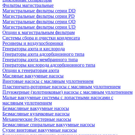
Фильтры магистральные
Магистральные фильтры серии DD
Магистральные фильтры серии PD
Магистральные фильтры серии QD
Магистральные фильтры серии UD
Опции к магистральным фильтрам
Системы сбора и очистки конденсата
Ресиверы и воздухосборники
Генераторы азота и кислорода
Генераторы азота адсорбционного типа
Генераторы азота мембранного типа
Генераторы кислорода адсорбционного типа
Опции к генераторам азота
Масляные вакуумные насосы
Винтовые насосы с масляным уплотнением
Пластинчато-роторные насосы с масляным уплотнением
Плунжерные (золотниковые) насосы с масляным уплотнением
Малые вакуумные системы с лопастными насосами с
масляным уплотнением
Безмасляные вакуумные насосы
Безмасляные кулачковые насосы
Механические бустерные насосы
Безмасляные спиральные вакуумные насосы
Сухие винтовые вакуумные насосы