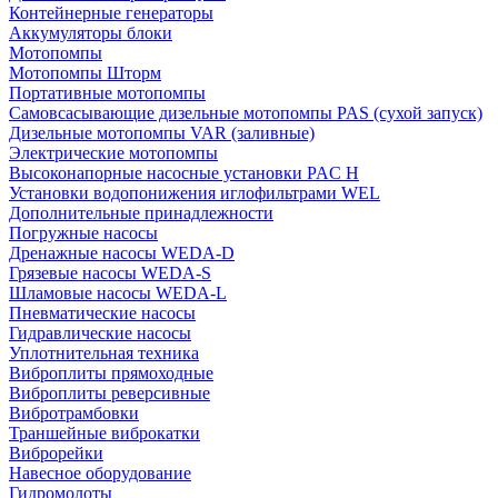
Контейнерные генераторы
Аккумуляторы блоки
Мотопомпы
Мотопомпы Шторм
Портативные мотопомпы
Самовсасывающие дизельные мотопомпы PAS (сухой запуск)
Дизельные мотопомпы VAR (заливные)
Электрические мотопомпы
Высоконапорные насосные установки PAC H
Установки водопонижения иглофильтрами WEL
Дополнительные принадлежности
Погружные насосы
Дренажные насосы WEDA-D
Грязевые насосы WEDA-S
Шламовые насосы WEDA-L
Пневматические насосы
Гидравлические насосы
Уплотнительная техника
Виброплиты прямоходные
Виброплиты реверсивные
Вибротрамбовки
Траншейные виброкатки
Виброрейки
Навесное оборудование
Гидромолоты