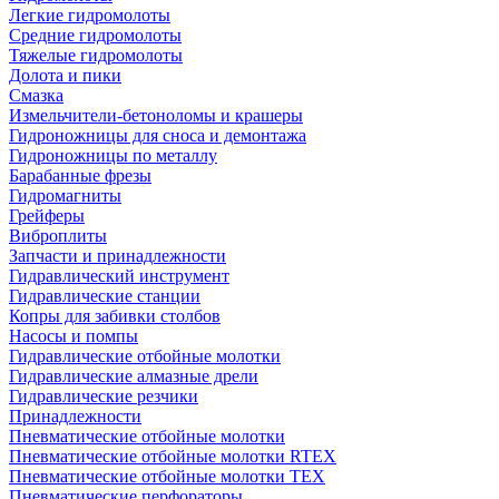
Легкие гидромолоты
Средние гидромолоты
Тяжелые гидромолоты
Долота и пики
Смазка
Измельчители-бетоноломы и крашеры
Гидроножницы для сноса и демонтажа
Гидроножницы по металлу
Барабанные фрезы
Гидромагниты
Грейферы
Виброплиты
Запчасти и принадлежности
Гидравлический инструмент
Гидравлические станции
Копры для забивки столбов
Насосы и помпы
Гидравлические отбойные молотки
Гидравлические алмазные дрели
Гидравлические резчики
Принадлежности
Пневматические отбойные молотки
Пневматические отбойные молотки RTEX
Пневматические отбойные молотки TEX
Пневматические перфораторы