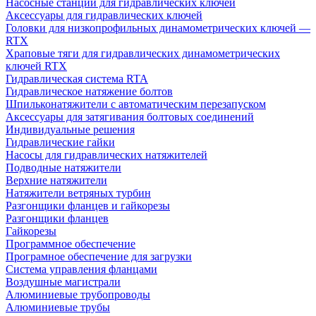
Насосные станции для гидравлических ключей
Аксессуары для гидравлических ключей
Головки для низкопрофильных динамометрических ключей —
RTX
Храповые тяги для гидравлических динамометрических
ключей RTX
Гидравлическая система RTA
Гидравлическое натяжение болтов
Шпильконатяжители с автоматическим перезапуском
Аксессуары для затягивания болтовых соединений
Индивидуальные решения
Гидравлические гайки
Насосы для гидравлических натяжителей
Подводные натяжители
Верхние натяжители
Натяжители ветряных турбин
Разгонщики фланцев и гайкорезы
Разгонщики фланцев
Гайкорезы
Программное обеспечение
Програмное обеспечение для загрузки
Система управления фланцами
Воздушные магистрали
Алюминиевые трубопроводы
Алюминиевые трубы