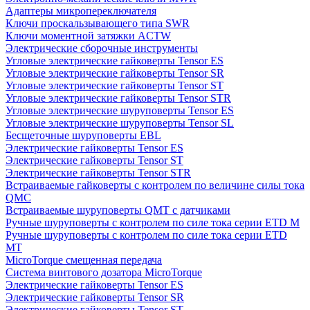
Адаптеры микропереключателя
Ключи проскальзывающего типа SWR
Ключи моментной затяжки ACTW
Электрические сборочные инструменты
Угловые электрические гайковерты Tensor ES
Угловые электрические гайковерты Tensor SR
Угловые электрические гайковерты Tensor ST
Угловые электрические гайковерты Tensor STR
Угловые электрические шуруповерты Tensor ES
Угловые электрические шуруповерты Tensor SL
Бесщеточные шуруповерты EBL
Электрические гайковерты Tensor ES
Электрические гайковерты Tensor ST
Электрические гайковерты Tensor STR
Встраиваемые гайковерты с контролем по величине силы тока
QMC
Встраиваемые шуруповерты QMT с датчиками
Ручные шуруповерты с контролем по силе тока серии ETD M
Ручные шуруповерты с контролем по силе тока серии ETD
MT
MicroTorque смещенная передача
Система винтового дозатора MicroTorque
Электрические гайковерты Tensor ES
Электрические гайковерты Tensor SR
Электрические гайковерты Tensor ST