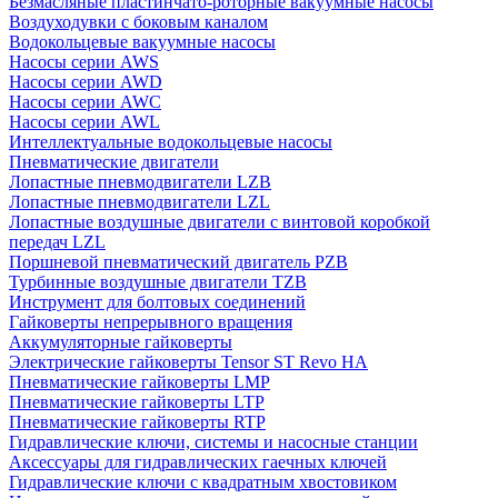
Безмасляные пластинчато-роторные вакуумные насосы
Воздуходувки с боковым каналом
Водокольцевые вакуумные насосы
Насосы серии AWS
Насосы серии AWD
Насосы серии AWC
Насосы серии AWL
Интеллектуальные водокольцевые насосы
Пневматические двигатели
Лопастные пневмодвигатели LZB
Лопастные пневмодвигатели LZL
Лопастные воздушные двигатели с винтовой коробкой
передач LZL
Поршневой пневматический двигатель PZB
Турбинные воздушные двигатели TZB
Инструмент для болтовых соединений
Гайковерты непрерывного вращения
Аккумуляторные гайковерты
Электрические гайковерты Tensor ST Revo HA
Пневматические гайковерты LMP
Пневматические гайковерты LTP
Пневматические гайковерты RTP
Гидравлические ключи, системы и насосные станции
Аксессуары для гидравлических гаечных ключей
Гидравлические ключи с квадратным хвостовиком