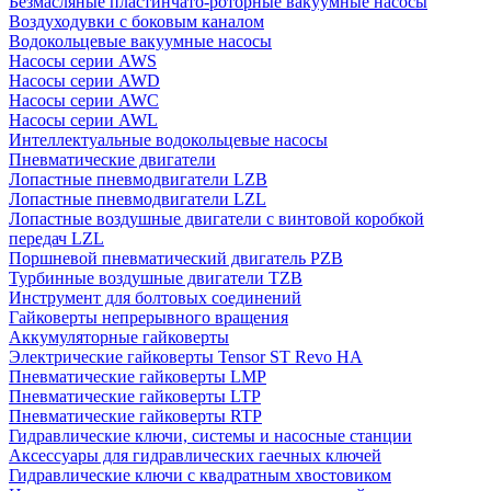
Безмасляные пластинчато-роторные вакуумные насосы
Воздуходувки с боковым каналом
Водокольцевые вакуумные насосы
Насосы серии AWS
Насосы серии AWD
Насосы серии AWC
Насосы серии AWL
Интеллектуальные водокольцевые насосы
Пневматические двигатели
Лопастные пневмодвигатели LZB
Лопастные пневмодвигатели LZL
Лопастные воздушные двигатели с винтовой коробкой
передач LZL
Поршневой пневматический двигатель PZB
Турбинные воздушные двигатели TZB
Инструмент для болтовых соединений
Гайковерты непрерывного вращения
Аккумуляторные гайковерты
Электрические гайковерты Tensor ST Revo HA
Пневматические гайковерты LMP
Пневматические гайковерты LTP
Пневматические гайковерты RTP
Гидравлические ключи, системы и насосные станции
Аксессуары для гидравлических гаечных ключей
Гидравлические ключи с квадратным хвостовиком