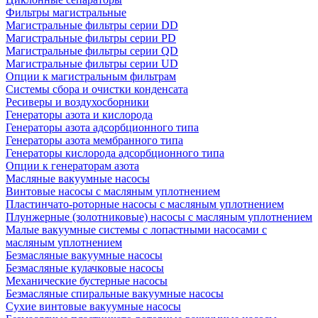
Фильтры магистральные
Магистральные фильтры серии DD
Магистральные фильтры серии PD
Магистральные фильтры серии QD
Магистральные фильтры серии UD
Опции к магистральным фильтрам
Системы сбора и очистки конденсата
Ресиверы и воздухосборники
Генераторы азота и кислорода
Генераторы азота адсорбционного типа
Генераторы азота мембранного типа
Генераторы кислорода адсорбционного типа
Опции к генераторам азота
Масляные вакуумные насосы
Винтовые насосы с масляным уплотнением
Пластинчато-роторные насосы с масляным уплотнением
Плунжерные (золотниковые) насосы с масляным уплотнением
Малые вакуумные системы с лопастными насосами с
масляным уплотнением
Безмасляные вакуумные насосы
Безмасляные кулачковые насосы
Механические бустерные насосы
Безмасляные спиральные вакуумные насосы
Сухие винтовые вакуумные насосы