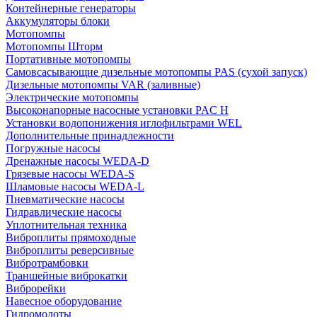
Контейнерные генераторы
Аккумуляторы блоки
Мотопомпы
Мотопомпы Шторм
Портативные мотопомпы
Самовсасывающие дизельные мотопомпы PAS (сухой запуск)
Дизельные мотопомпы VAR (заливные)
Электрические мотопомпы
Высоконапорные насосные установки PAC H
Установки водопонижения иглофильтрами WEL
Дополнительные принадлежности
Погружные насосы
Дренажные насосы WEDA-D
Грязевые насосы WEDA-S
Шламовые насосы WEDA-L
Пневматические насосы
Гидравлические насосы
Уплотнительная техника
Виброплиты прямоходные
Виброплиты реверсивные
Вибротрамбовки
Траншейные виброкатки
Виброрейки
Навесное оборудование
Гидромолоты