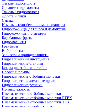
Легкие гидромолоты
Средние гидромолоты
Тяжелые гидромолоты
Долота и пики
Смазка
Измельчители-бетоноломы и крашеры
Гидроножницы для сноса и демонтажа
Гидроножницы по металлу
Барабанные фрезы
Гидромагниты
Грейферы
Виброплиты
Запчасти и принадлежности
Гидравлический инструмент
Гидравлические станции
Копры для забивки столбов
Насосы и помпы
Гидравлические отбойные молотки
Гидравлические алмазные дрели
Гидравлические резчики
Принадлежности
Пневматические отбойные молотки
Пневматические отбойные молотки RTEX
Пневматические отбойные молотки TEX
Пневматические перфораторы