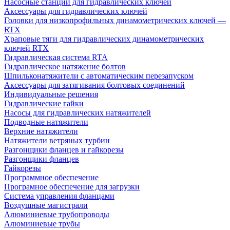
Насосные станции для гидравлических ключей
Аксессуары для гидравлических ключей
Головки для низкопрофильных динамометрических ключей —
RTX
Храповые тяги для гидравлических динамометрических
ключей RTX
Гидравлическая система RTA
Гидравлическое натяжение болтов
Шпильконатяжители с автоматическим перезапуском
Аксессуары для затягивания болтовых соединений
Индивидуальные решения
Гидравлические гайки
Насосы для гидравлических натяжителей
Подводные натяжители
Верхние натяжители
Натяжители ветряных турбин
Разгонщики фланцев и гайкорезы
Разгонщики фланцев
Гайкорезы
Программное обеспечение
Програмное обеспечение для загрузки
Система управления фланцами
Воздушные магистрали
Алюминиевые трубопроводы
Алюминиевые трубы