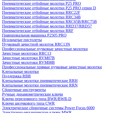
Пневматические отбойные молотки P25 PRO
Пневматические отбойные молотки P25 PRO серии D
Пневматические отбойные молотки RRC22F
Пневматические отбойные молотки RRC34B
Пневматические отбойные молотки RRC65B/RRC75B
Пневматические отбойные молотки RRD37/RRD57
Пневматические отбойные молотки RRF
Гравировальная машинка P2505 PRO
Игольчатые пистолеты
Пучковый зачистной молоток RRC13N
Профессиональные пучковые зачистные молотки
Зачистные молотоки RRC13
Зачистные молотоки RVM07B
Зачистные молотоки RVM08B
Профессиональные прямые пучковые зачистные молотки
Клепальные молотки
Поддержка RBB
Клепальные молотки пневматические RRH
Клепальные молотки пневматические RRN
Сборочные инструменты
Ручные динамометрические ключи
Ключи переломного типа BWR/BWR-D
Ключи щелчкового типа CWR
Электрические сборочные системы Power Focus 6000
Электронно-механические ключи MWR