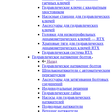
гаечных ключей
Гидравлические ключи с квадратным
хвостовиком
Насосные станции для гидравлических
ключей
Аксессуары для гидравлических
ключей
Головки для низкопрофильных
динамометрических ключей — RTX
Храповые тяги для гидравлических
динамометрических ключей RTX
Гидравлическая система RTA
Гидравлическое натяжение болтов
Назад
Гидравлическое натяжение болтов
Шпильконатяжители с автоматическим
перезапуском
Аксессуары для затягивания болтовых
соединений
Индивидуальные решения
Гидравлические гайки
Насосы для гидравлических
натяжителей
Подводные натяжители
Верхние натяжители