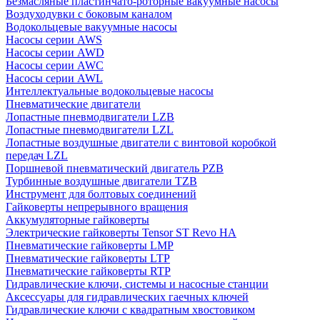
Безмасляные пластинчато-роторные вакуумные насосы
Воздуходувки с боковым каналом
Водокольцевые вакуумные насосы
Насосы серии AWS
Насосы серии AWD
Насосы серии AWC
Насосы серии AWL
Интеллектуальные водокольцевые насосы
Пневматические двигатели
Лопастные пневмодвигатели LZB
Лопастные пневмодвигатели LZL
Лопастные воздушные двигатели с винтовой коробкой
передач LZL
Поршневой пневматический двигатель PZB
Турбинные воздушные двигатели TZB
Инструмент для болтовых соединений
Гайковерты непрерывного вращения
Аккумуляторные гайковерты
Электрические гайковерты Tensor ST Revo HA
Пневматические гайковерты LMP
Пневматические гайковерты LTP
Пневматические гайковерты RTP
Гидравлические ключи, системы и насосные станции
Аксессуары для гидравлических гаечных ключей
Гидравлические ключи с квадратным хвостовиком