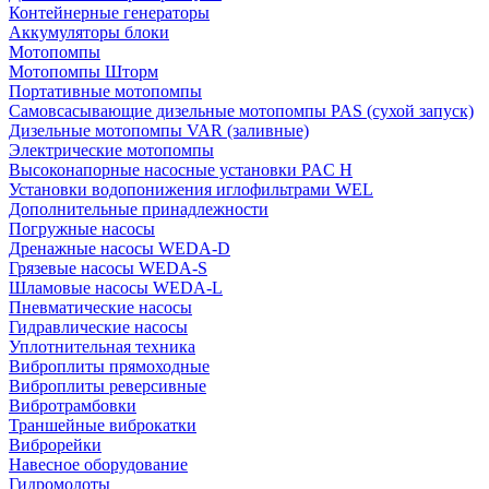
Контейнерные генераторы
Аккумуляторы блоки
Мотопомпы
Мотопомпы Шторм
Портативные мотопомпы
Самовсасывающие дизельные мотопомпы PAS (сухой запуск)
Дизельные мотопомпы VAR (заливные)
Электрические мотопомпы
Высоконапорные насосные установки PAC H
Установки водопонижения иглофильтрами WEL
Дополнительные принадлежности
Погружные насосы
Дренажные насосы WEDA-D
Грязевые насосы WEDA-S
Шламовые насосы WEDA-L
Пневматические насосы
Гидравлические насосы
Уплотнительная техника
Виброплиты прямоходные
Виброплиты реверсивные
Вибротрамбовки
Траншейные виброкатки
Виброрейки
Навесное оборудование
Гидромолоты