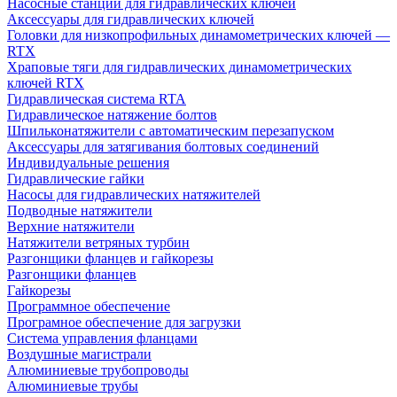
Насосные станции для гидравлических ключей
Аксессуары для гидравлических ключей
Головки для низкопрофильных динамометрических ключей —
RTX
Храповые тяги для гидравлических динамометрических
ключей RTX
Гидравлическая система RTA
Гидравлическое натяжение болтов
Шпильконатяжители с автоматическим перезапуском
Аксессуары для затягивания болтовых соединений
Индивидуальные решения
Гидравлические гайки
Насосы для гидравлических натяжителей
Подводные натяжители
Верхние натяжители
Натяжители ветряных турбин
Разгонщики фланцев и гайкорезы
Разгонщики фланцев
Гайкорезы
Программное обеспечение
Програмное обеспечение для загрузки
Система управления фланцами
Воздушные магистрали
Алюминиевые трубопроводы
Алюминиевые трубы