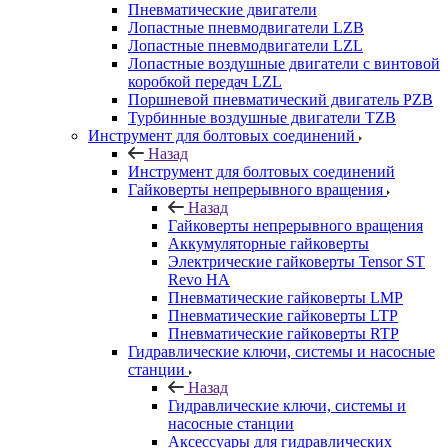
Пневматические двигатели
Лопастные пневмодвигатели LZB
Лопастные пневмодвигатели LZL
Лопастные воздушные двигатели с винтовой
коробкой передач LZL
Поршневой пневматический двигатель PZB
Турбинные воздушные двигатели TZB
Инструмент для болтовых соединений
Назад
Инструмент для болтовых соединений
Гайковерты непрерывного вращения
Назад
Гайковерты непрерывного вращения
Аккумуляторные гайковерты
Электрические гайковерты Tensor ST
Revo HA
Пневматические гайковерты LMP
Пневматические гайковерты LTP
Пневматические гайковерты RTP
Гидравлические ключи, системы и насосные
станции
Назад
Гидравлические ключи, системы и
насосные станции
Аксессуары для гидравлических