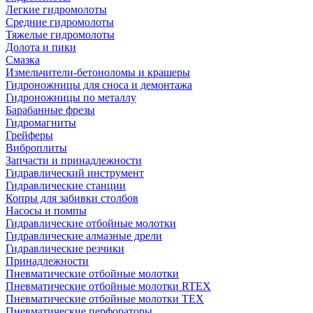
Легкие гидромолоты
Средние гидромолоты
Тяжелые гидромолоты
Долота и пики
Смазка
Измельчители-бетоноломы и крашеры
Гидроножницы для сноса и демонтажа
Гидроножницы по металлу
Барабанные фрезы
Гидромагниты
Грейферы
Виброплиты
Запчасти и принадлежности
Гидравлический инструмент
Гидравлические станции
Копры для забивки столбов
Насосы и помпы
Гидравлические отбойные молотки
Гидравлические алмазные дрели
Гидравлические резчики
Принадлежности
Пневматические отбойные молотки
Пневматические отбойные молотки RTEX
Пневматические отбойные молотки TEX
Пневматические перфораторы