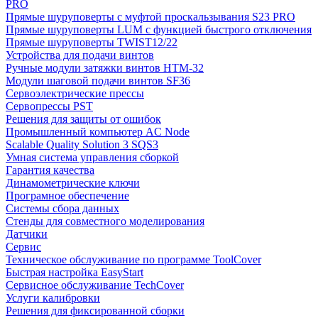
PRO
Прямые шуруповерты с муфтой проскальзывания S23 PRO
Прямые шуруповерты LUM с функцией быстрого отключения
Прямые шуруповерты TWIST12/22
Устройства для подачи винтов
Ручные модули затяжки винтов HTM-32
Модули шаговой подачи винтов SF36
Сервоэлектрические прессы
Сервопрессы PST
Решения для защиты от ошибок
Промышленный компьютер AC Node
Scalable Quality Solution 3 SQS3
Умная система управления сборкой
Гарантия качества
Динамометрические ключи
Програмное обеспечение
Системы сбора данных
Стенды для совместного моделирования
Датчики
Сервис
Техническое обслуживание по программе ToolCover
Быстрая настройка EasyStart
Cервисное обслуживание TechCover
Услуги калибровки
Решения для фиксированной сборки