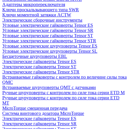
Адаптеры микропереключателя
Ключи проскальзывающего типа SWR
Ключи моментной затяжки ACTW
Электрические сборочные инструменты
Угловые электрические гайковерты Tensor ES
Угловые электрические гайковерты Tensor SR
Угловые электрические гайковерты Tensor ST
Угловые электрические гайковерты Tensor STR
Угловые электрические шуруповерты Tensor ES
Угловые электрические шуруповерты Tensor SL
Бесщеточные шуруповерты EBL
Электрические гайковерты Tensor ES
Электрические гайковерты Tensor ST
Электрические гайковерты Tensor STR
Встраиваемые гайковерты с контролем по величине силы тока
QMC
Встраиваемые шуруповерты QMT с датчиками
Ручные шуруповерты с контролем по силе тока серии ETD M
Ручные шуруповерты с контролем по силе тока серии ETD
MT
MicroTorque смещенная передача
Система винтового дозатора MicroTorque
Электрические гайковерты Tensor ES
Электрические гайковерты Tensor SR
Электрические гайковерты Tensor ST