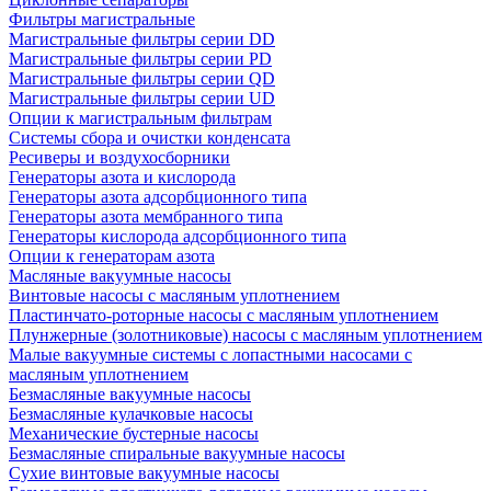
Фильтры магистральные
Магистральные фильтры серии DD
Магистральные фильтры серии PD
Магистральные фильтры серии QD
Магистральные фильтры серии UD
Опции к магистральным фильтрам
Системы сбора и очистки конденсата
Ресиверы и воздухосборники
Генераторы азота и кислорода
Генераторы азота адсорбционного типа
Генераторы азота мембранного типа
Генераторы кислорода адсорбционного типа
Опции к генераторам азота
Масляные вакуумные насосы
Винтовые насосы с масляным уплотнением
Пластинчато-роторные насосы с масляным уплотнением
Плунжерные (золотниковые) насосы с масляным уплотнением
Малые вакуумные системы с лопастными насосами с
масляным уплотнением
Безмасляные вакуумные насосы
Безмасляные кулачковые насосы
Механические бустерные насосы
Безмасляные спиральные вакуумные насосы
Сухие винтовые вакуумные насосы