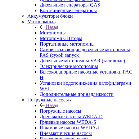
Дизельные генераторы QAS
Контейнерные генераторы
Аккумуляторы блоки
Мотопомпы
Назад
Мотопомпы
Мотопомпы Шторм
Портативные мотопомпы
Самовсасывающие дизельные мотопомпы
PAS (сухой запуск)
Дизельные мотопомпы VAR (заливные)
Электрические мотопомпы
Высоконапорные насосные установки PAC
H
Установки водопонижения иглофильтрами
WEL
Дополнительные принадлежности
Погружные насосы
Назад
Погружные насосы
Дренажные насосы WEDA-D
Грязевые насосы WEDA-S
Шламовые насосы WEDA-L
Пневматические насосы
Гидравлические насосы