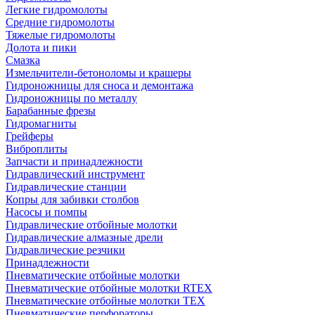
Легкие гидромолоты
Средние гидромолоты
Тяжелые гидромолоты
Долота и пики
Смазка
Измельчители-бетоноломы и крашеры
Гидроножницы для сноса и демонтажа
Гидроножницы по металлу
Барабанные фрезы
Гидромагниты
Грейферы
Виброплиты
Запчасти и принадлежности
Гидравлический инструмент
Гидравлические станции
Копры для забивки столбов
Насосы и помпы
Гидравлические отбойные молотки
Гидравлические алмазные дрели
Гидравлические резчики
Принадлежности
Пневматические отбойные молотки
Пневматические отбойные молотки RTEX
Пневматические отбойные молотки TEX
Пневматические перфораторы