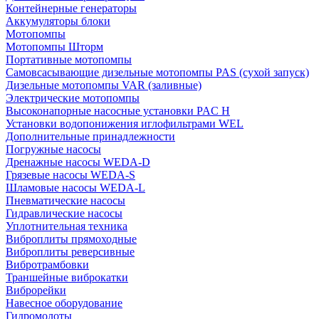
Контейнерные генераторы
Аккумуляторы блоки
Мотопомпы
Мотопомпы Шторм
Портативные мотопомпы
Самовсасывающие дизельные мотопомпы PAS (сухой запуск)
Дизельные мотопомпы VAR (заливные)
Электрические мотопомпы
Высоконапорные насосные установки PAC H
Установки водопонижения иглофильтрами WEL
Дополнительные принадлежности
Погружные насосы
Дренажные насосы WEDA-D
Грязевые насосы WEDA-S
Шламовые насосы WEDA-L
Пневматические насосы
Гидравлические насосы
Уплотнительная техника
Виброплиты прямоходные
Виброплиты реверсивные
Вибротрамбовки
Траншейные виброкатки
Виброрейки
Навесное оборудование
Гидромолоты