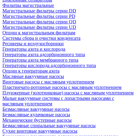
Фильтры магистральные
Магистральные фильтры серии DD
Магистральные фильтры серии PD
Магистральные фильтры серии QD
Магистральные фильтры серии UD
Опции к магистральным фильтрам
Системы сбора и очистки конденсата
Ресиверы и воздухосборники
Генераторы азота и кислорода
Генераторы азота адсорбционного типа
Генераторы азота мембранного типа
Генераторы кислорода адсорбционного типа
Опции к генераторам азота
Масляные вакуумные насосы
Винтовые насосы с масляным уплотнением
Пластинчато-роторные насосы с масляным уплотнением
Плунжерные (золотниковые) насосы с масляным уплотнением
Малые вакуумные системы с лопастными насосами с
масляным уплотнением
Безмасляные вакуумные насосы
Безмасляные кулачковые насосы
Механические бустерные насосы
Безмасляные спиральные вакуумные насосы
Сухие винтовые вакуумные насосы