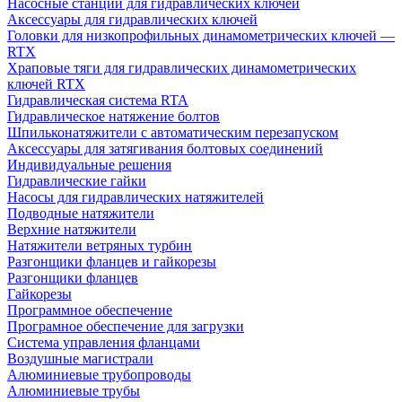
Насосные станции для гидравлических ключей
Аксессуары для гидравлических ключей
Головки для низкопрофильных динамометрических ключей —
RTX
Храповые тяги для гидравлических динамометрических
ключей RTX
Гидравлическая система RTA
Гидравлическое натяжение болтов
Шпильконатяжители с автоматическим перезапуском
Аксессуары для затягивания болтовых соединений
Индивидуальные решения
Гидравлические гайки
Насосы для гидравлических натяжителей
Подводные натяжители
Верхние натяжители
Натяжители ветряных турбин
Разгонщики фланцев и гайкорезы
Разгонщики фланцев
Гайкорезы
Программное обеспечение
Програмное обеспечение для загрузки
Система управления фланцами
Воздушные магистрали
Алюминиевые трубопроводы
Алюминиевые трубы