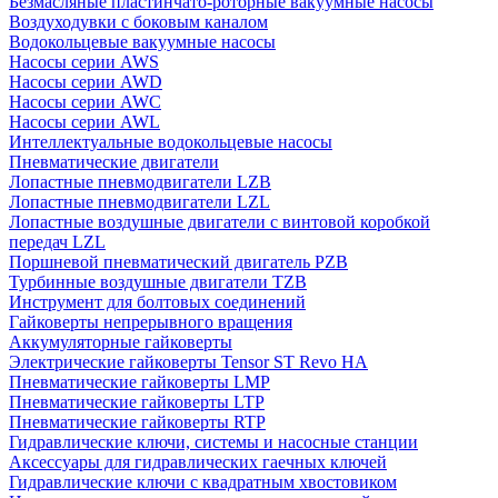
Безмасляные пластинчато-роторные вакуумные насосы
Воздуходувки с боковым каналом
Водокольцевые вакуумные насосы
Насосы серии AWS
Насосы серии AWD
Насосы серии AWC
Насосы серии AWL
Интеллектуальные водокольцевые насосы
Пневматические двигатели
Лопастные пневмодвигатели LZB
Лопастные пневмодвигатели LZL
Лопастные воздушные двигатели с винтовой коробкой
передач LZL
Поршневой пневматический двигатель PZB
Турбинные воздушные двигатели TZB
Инструмент для болтовых соединений
Гайковерты непрерывного вращения
Аккумуляторные гайковерты
Электрические гайковерты Tensor ST Revo HA
Пневматические гайковерты LMP
Пневматические гайковерты LTP
Пневматические гайковерты RTP
Гидравлические ключи, системы и насосные станции
Аксессуары для гидравлических гаечных ключей
Гидравлические ключи с квадратным хвостовиком