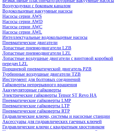
Безмасляные пластинчато-роторные вакуумные насосы
Воздуходувки с боковым каналом
Водокольцевые вакуумные насосы
Насосы серии AWS
Насосы серии AWD
Насосы серии AWC
Насосы серии AWL
Интеллектуальные водокольцевые насосы
Пневматические двигатели
Лопастные пневмодвигатели LZB
Лопастные пневмодвигатели LZL
Лопастные воздушные двигатели с винтовой коробкой
передач LZL
Поршневой пневматический двигатель PZB
Турбинные воздушные двигатели TZB
Инструмент для болтовых соединений
Гайковерты непрерывного вращения
Аккумуляторные гайковерты
Электрические гайковерты Tensor ST Revo HA
Пневматические гайковерты LMP
Пневматические гайковерты LTP
Пневматические гайковерты RTP
Гидравлические ключи, системы и насосные станции
Аксессуары для гидравлических гаечных ключей
Гидравлические ключи с квадратным хвостовиком