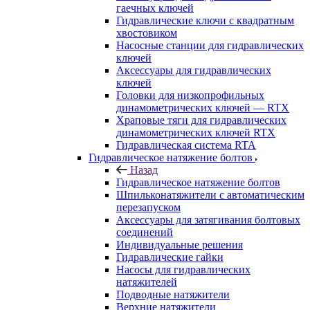
гаечных ключей
Гидравлические ключи с квадратным
хвостовиком
Насосные станции для гидравлических
ключей
Аксессуары для гидравлических
ключей
Головки для низкопрофильных
динамометрических ключей — RTX
Храповые тяги для гидравлических
динамометрических ключей RTX
Гидравлическая система RTA
Гидравлическое натяжение болтов
Назад
Гидравлическое натяжение болтов
Шпильконатяжители с автоматическим
перезапуском
Аксессуары для затягивания болтовых
соединений
Индивидуальные решения
Гидравлические гайки
Насосы для гидравлических
натяжителей
Подводные натяжители
Верхние натяжители