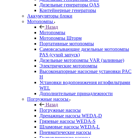
Дизельные генераторы QAS
Контейнерные генераторы
Аккумуляторы блоки
Мотопомпы
Назад
Мотопомпы
Мотопомпы Шторм
Портативные мотопомпы
Самовсасывающие дизельные мотопомпы
PAS (сухой запуск)
Дизельные мотопомпы VAR (заливные)
Электрические мотопомпы
Высоконапорные насосные установки PAC
H
Установки водопонижения иглофильтрами
WEL
Дополнительные принадлежности
Погружные насосы
Назад
Погружные насосы
Дренажные насосы WEDA-D
Грязевые насосы WEDA-S
Шламовые насосы WEDA-L
Пневматические насосы
Гидравлические насосы