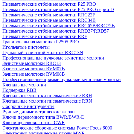
Пневматические отбойные молотки P25 PRO
Пневматические отбойные молотки P25 PRO серии D
Пневматические отбойные молотки RRC22F
Пневматические отбойные молотки RRC34B
Пневматические отбойные молотки RRC65B/RRC75B
Пневматические отбойные молотки RRD37/RRD57
Пневматические отбойные молотки RRF
Гравировальная машинка P2505 PRO
Игольчатые пистолеты
Пучковый зачистной молоток RRC13N
Профессиональные пучковые зачистные молотки
Зачистные молотоки RRC13
Зачистные молотоки RVM07B
Зачистные молотоки RVM08B
Профессиональные прямые пучковые зачистные молотки
Клепальные молотки
Поддержка RBB
Клепальные молотки пневматические RRH
Клепальные молотки пневматические RRN
Сборочные инструменты
Ручные динамометрические ключи
Ключи переломного типа BWR/BWR-D
Ключи щелчкового типа CWR
Электрические сборочные системы Power Focus 6000
Электронно-механические ключи MWR