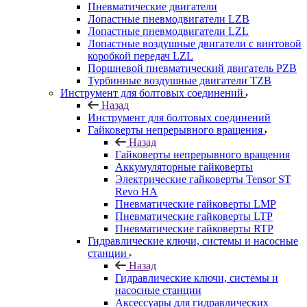
Пневматические двигатели
Лопастные пневмодвигатели LZB
Лопастные пневмодвигатели LZL
Лопастные воздушные двигатели с винтовой
коробкой передач LZL
Поршневой пневматический двигатель PZB
Турбинные воздушные двигатели TZB
Инструмент для болтовых соединений
Назад
Инструмент для болтовых соединений
Гайковерты непрерывного вращения
Назад
Гайковерты непрерывного вращения
Аккумуляторные гайковерты
Электрические гайковерты Tensor ST
Revo HA
Пневматические гайковерты LMP
Пневматические гайковерты LTP
Пневматические гайковерты RTP
Гидравлические ключи, системы и насосные
станции
Назад
Гидравлические ключи, системы и
насосные станции
Аксессуары для гидравлических