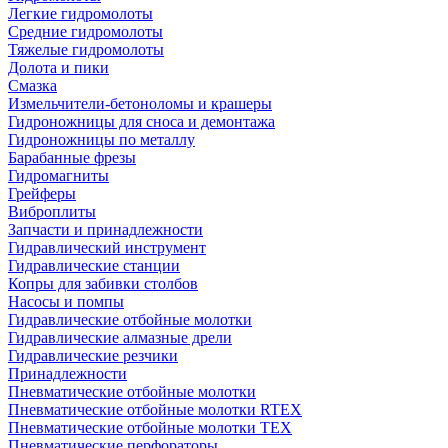
Легкие гидромолоты
Средние гидромолоты
Тяжелые гидромолоты
Долота и пики
Смазка
Измельчители-бетоноломы и крашеры
Гидроножницы для сноса и демонтажа
Гидроножницы по металлу
Барабанные фрезы
Гидромагниты
Грейферы
Виброплиты
Запчасти и принадлежности
Гидравлический инструмент
Гидравлические станции
Копры для забивки столбов
Насосы и помпы
Гидравлические отбойные молотки
Гидравлические алмазные дрели
Гидравлические резчики
Принадлежности
Пневматические отбойные молотки
Пневматические отбойные молотки RTEX
Пневматические отбойные молотки TEX
Пневматические перфораторы