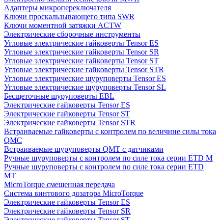
Адаптеры микропереключателя
Ключи проскальзывающего типа SWR
Ключи моментной затяжки ACTW
Электрические сборочные инструменты
Угловые электрические гайковерты Tensor ES
Угловые электрические гайковерты Tensor SR
Угловые электрические гайковерты Tensor ST
Угловые электрические гайковерты Tensor STR
Угловые электрические шуруповерты Tensor ES
Угловые электрические шуруповерты Tensor SL
Бесщеточные шуруповерты EBL
Электрические гайковерты Tensor ES
Электрические гайковерты Tensor ST
Электрические гайковерты Tensor STR
Встраиваемые гайковерты с контролем по величине силы тока
QMC
Встраиваемые шуруповерты QMT с датчиками
Ручные шуруповерты с контролем по силе тока серии ETD M
Ручные шуруповерты с контролем по силе тока серии ETD
MT
MicroTorque смещенная передача
Система винтового дозатора MicroTorque
Электрические гайковерты Tensor ES
Электрические гайковерты Tensor SR
Электрические гайковерты Tensor ST