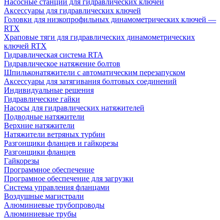
Насосные станции для гидравлических ключей
Аксессуары для гидравлических ключей
Головки для низкопрофильных динамометрических ключей —
RTX
Храповые тяги для гидравлических динамометрических
ключей RTX
Гидравлическая система RTA
Гидравлическое натяжение болтов
Шпильконатяжители с автоматическим перезапуском
Аксессуары для затягивания болтовых соединений
Индивидуальные решения
Гидравлические гайки
Насосы для гидравлических натяжителей
Подводные натяжители
Верхние натяжители
Натяжители ветряных турбин
Разгонщики фланцев и гайкорезы
Разгонщики фланцев
Гайкорезы
Программное обеспечение
Програмное обеспечение для загрузки
Система управления фланцами
Воздушные магистрали
Алюминиевые трубопроводы
Алюминиевые трубы