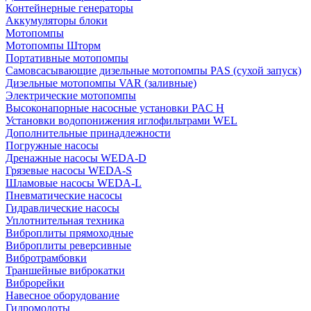
Контейнерные генераторы
Аккумуляторы блоки
Мотопомпы
Мотопомпы Шторм
Портативные мотопомпы
Самовсасывающие дизельные мотопомпы PAS (сухой запуск)
Дизельные мотопомпы VAR (заливные)
Электрические мотопомпы
Высоконапорные насосные установки PAC H
Установки водопонижения иглофильтрами WEL
Дополнительные принадлежности
Погружные насосы
Дренажные насосы WEDA-D
Грязевые насосы WEDA-S
Шламовые насосы WEDA-L
Пневматические насосы
Гидравлические насосы
Уплотнительная техника
Виброплиты прямоходные
Виброплиты реверсивные
Вибротрамбовки
Траншейные виброкатки
Виброрейки
Навесное оборудование
Гидромолоты