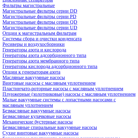
Фильтры магистральные
Магистральные фильтры серии DD
Магистральные фильтры серии PD
Магистральные фильтры серии QD
Магистральные фильтры серии UD
Опции к магистральным фильтрам
Системы сбора и очистки конденсата
Ресиверы и воздухосборники
Генераторы азота и кислорода
Генераторы азота адсорбционного типа
Генераторы азота мембранного типа
Генераторы кислорода адсорбционного типа
Опции к генераторам азота
Масляные вакуумные насосы
Винтовые насосы с масляным уплотнением
Пластинчато-роторные насосы с масляным уплотнением
Плунжерные (золотниковые) насосы с масляным уплотнением
Малые вакуумные системы с лопастными насосами с
масляным уплотнением
Безмасляные вакуумные насосы
Безмасляные кулачковые насосы
Механические бустерные насосы
Безмасляные спиральные вакуумные насосы
Сухие винтовые вакуумные насосы