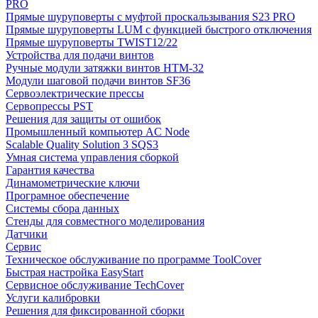
PRO
Прямые шуруповерты с муфтой проскальзывания S23 PRO
Прямые шуруповерты LUM с функцией быстрого отключения
Прямые шуруповерты TWIST12/22
Устройства для подачи винтов
Ручные модули затяжки винтов HTM-32
Модули шаговой подачи винтов SF36
Сервоэлектрические прессы
Сервопрессы PST
Решения для защиты от ошибок
Промышленный компьютер AC Node
Scalable Quality Solution 3 SQS3
Умная система управления сборкой
Гарантия качества
Динамометрические ключи
Програмное обеспечение
Системы сбора данных
Стенды для совместного моделирования
Датчики
Сервис
Техническое обслуживание по программе ToolCover
Быстрая настройка EasyStart
Cервисное обслуживание TechCover
Услуги калибровки
Решения для фиксированной сборки