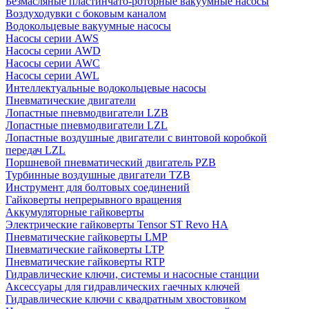
Безмасляные пластинчато-роторные вакуумные насосы
Воздуходувки с боковым каналом
Водокольцевые вакуумные насосы
Насосы серии AWS
Насосы серии AWD
Насосы серии AWC
Насосы серии AWL
Интеллектуальные водокольцевые насосы
Пневматические двигатели
Лопастные пневмодвигатели LZB
Лопастные пневмодвигатели LZL
Лопастные воздушные двигатели с винтовой коробкой
передач LZL
Поршневой пневматический двигатель PZB
Турбинные воздушные двигатели TZB
Инструмент для болтовых соединений
Гайковерты непрерывного вращения
Аккумуляторные гайковерты
Электрические гайковерты Tensor ST Revo HA
Пневматические гайковерты LMP
Пневматические гайковерты LTP
Пневматические гайковерты RTP
Гидравлические ключи, системы и насосные станции
Аксессуары для гидравлических гаечных ключей
Гидравлические ключи с квадратным хвостовиком