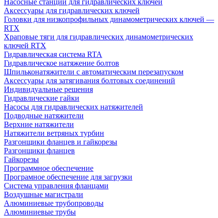
Насосные станции для гидравлических ключей
Аксессуары для гидравлических ключей
Головки для низкопрофильных динамометрических ключей —
RTX
Храповые тяги для гидравлических динамометрических
ключей RTX
Гидравлическая система RTA
Гидравлическое натяжение болтов
Шпильконатяжители с автоматическим перезапуском
Аксессуары для затягивания болтовых соединений
Индивидуальные решения
Гидравлические гайки
Насосы для гидравлических натяжителей
Подводные натяжители
Верхние натяжители
Натяжители ветряных турбин
Разгонщики фланцев и гайкорезы
Разгонщики фланцев
Гайкорезы
Программное обеспечение
Програмное обеспечение для загрузки
Система управления фланцами
Воздушные магистрали
Алюминиевые трубопроводы
Алюминиевые трубы