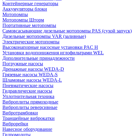
Контейнерные генераторы
Аккумуляторы блоки
Мотопомпы
Мотопомпы Шторм
Портативные мотопомпы
Самовсасывающие дизельные мотопомпы PAS (сухой запуск)
Дизельные мотопомпы VAR (заливные)
Электрические мотопомпы
Высоконапорные насосные установки PAC H
Установки водопонижения иглофильтрами WEL
Дополнительные принадлежности
Погружные насосы
Дренажные насосы WEDA-D
Грязевые насосы WEDA-S
Шламовые насосы WEDA-L
Пневматические насосы
Гидравлические насосы
Уплотнительная техника
Виброплиты прямоходные
Виброплиты реверсивные
Вибротрамбовки
Траншейные виброкатки
Виброрейки
Навесное оборудование
Гидромолоты