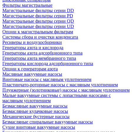
Фильтры магистральные
Магистральные фильтры серии DD
Магистральные фильтры серии PD
Магистральные фильтры серии QD
Магистральные фильтры серии UD
Опции к магистральным фильтрам
Системы сбора и очистки конденсата
Ресиверы и воздухосборники
Генераторы азота и кислорода
Генераторы азота адсорбционного типа
Генераторы азота мембранного типа
Генераторы кислорода адсорбционного типа
Опции к генераторам азота
Масляные вакуумные насосы
Винтовые насосы с масляным уплотнением
Пластинчато-роторные насосы с масляным уплотнением
Плунжерные (золотниковые) насосы с масляным уплотнением
Малые вакуумные системы с лопастными насосами с
масляным уплотнением
Безмасляные вакуумные насосы
Безмасляные кулачковые насосы
Механические бустерные насосы
Безмасляные спиральные вакуумные насосы
Сухие винтовые вакуумные насосы