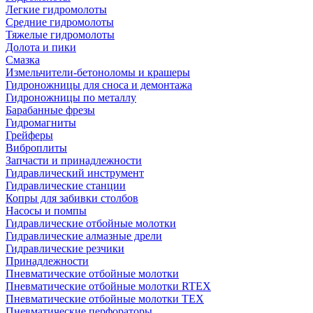
Легкие гидромолоты
Средние гидромолоты
Тяжелые гидромолоты
Долота и пики
Смазка
Измельчители-бетоноломы и крашеры
Гидроножницы для сноса и демонтажа
Гидроножницы по металлу
Барабанные фрезы
Гидромагниты
Грейферы
Виброплиты
Запчасти и принадлежности
Гидравлический инструмент
Гидравлические станции
Копры для забивки столбов
Насосы и помпы
Гидравлические отбойные молотки
Гидравлические алмазные дрели
Гидравлические резчики
Принадлежности
Пневматические отбойные молотки
Пневматические отбойные молотки RTEX
Пневматические отбойные молотки TEX
Пневматические перфораторы