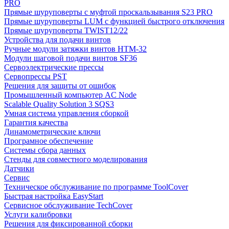
PRO
Прямые шуруповерты с муфтой проскальзывания S23 PRO
Прямые шуруповерты LUM с функцией быстрого отключения
Прямые шуруповерты TWIST12/22
Устройства для подачи винтов
Ручные модули затяжки винтов HTM-32
Модули шаговой подачи винтов SF36
Сервоэлектрические прессы
Сервопрессы PST
Решения для защиты от ошибок
Промышленный компьютер AC Node
Scalable Quality Solution 3 SQS3
Умная система управления сборкой
Гарантия качества
Динамометрические ключи
Програмное обеспечение
Системы сбора данных
Стенды для совместного моделирования
Датчики
Сервис
Техническое обслуживание по программе ToolCover
Быстрая настройка EasyStart
Cервисное обслуживание TechCover
Услуги калибровки
Решения для фиксированной сборки