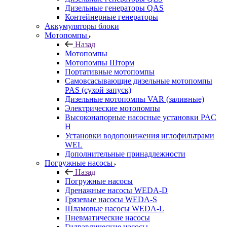
Дизельные генераторы QAS
Контейнерные генераторы
Аккумуляторы блоки
Мотопомпы
Назад
Мотопомпы
Мотопомпы Шторм
Портативные мотопомпы
Самовсасывающие дизельные мотопомпы
PAS (сухой запуск)
Дизельные мотопомпы VAR (заливные)
Электрические мотопомпы
Высоконапорные насосные установки PAC
H
Установки водопонижения иглофильтрами
WEL
Дополнительные принадлежности
Погружные насосы
Назад
Погружные насосы
Дренажные насосы WEDA-D
Грязевые насосы WEDA-S
Шламовые насосы WEDA-L
Пневматические насосы
Гидравлические насосы