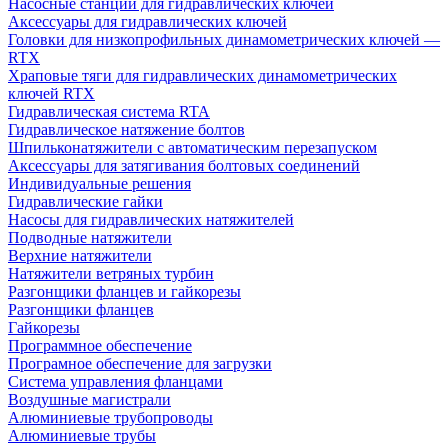
Насосные станции для гидравлических ключей
Аксессуары для гидравлических ключей
Головки для низкопрофильных динамометрических ключей —
RTX
Храповые тяги для гидравлических динамометрических
ключей RTX
Гидравлическая система RTA
Гидравлическое натяжение болтов
Шпильконатяжители с автоматическим перезапуском
Аксессуары для затягивания болтовых соединений
Индивидуальные решения
Гидравлические гайки
Насосы для гидравлических натяжителей
Подводные натяжители
Верхние натяжители
Натяжители ветряных турбин
Разгонщики фланцев и гайкорезы
Разгонщики фланцев
Гайкорезы
Программное обеспечение
Програмное обеспечение для загрузки
Система управления фланцами
Воздушные магистрали
Алюминиевые трубопроводы
Алюминиевые трубы