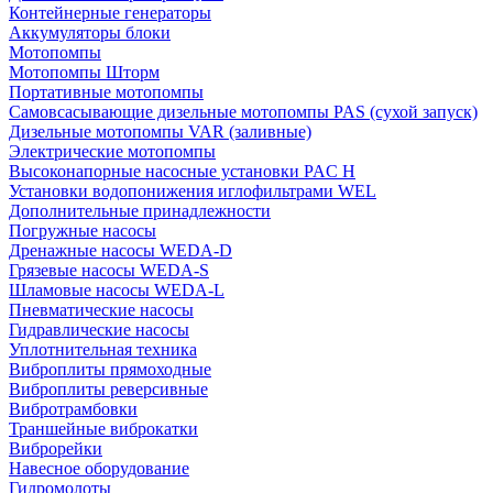
Контейнерные генераторы
Аккумуляторы блоки
Мотопомпы
Мотопомпы Шторм
Портативные мотопомпы
Самовсасывающие дизельные мотопомпы PAS (сухой запуск)
Дизельные мотопомпы VAR (заливные)
Электрические мотопомпы
Высоконапорные насосные установки PAC H
Установки водопонижения иглофильтрами WEL
Дополнительные принадлежности
Погружные насосы
Дренажные насосы WEDA-D
Грязевые насосы WEDA-S
Шламовые насосы WEDA-L
Пневматические насосы
Гидравлические насосы
Уплотнительная техника
Виброплиты прямоходные
Виброплиты реверсивные
Вибротрамбовки
Траншейные виброкатки
Виброрейки
Навесное оборудование
Гидромолоты