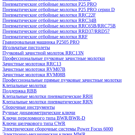
Пневматические отбойные молотки P25 PRO
Пневматические отбойные молотки P25 PRO серии D
Пневматические отбойные молотки RRC22F
Пневматические отбойные молотки RRC34B
Пневматические отбойные молотки RRC65B/RRC75B
Пневматические отбойные молотки RRD37/RRD57
Пневматические отбойные молотки RRF
Гравировальная машинка P2505 PRO
Игольчатые пистолеты
Пучковый зачистной молоток RRC13N
Профессиональные пучковые зачистные молотки
Зачистные молотоки RRC13
Зачистные молотоки RVM07B
Зачистные молотоки RVM08B
Профессиональные прямые пучковые зачистные молотки
Клепальные молотки
Поддержка RBB
Клепальные молотки пневматические RRH
Клепальные молотки пневматические RRN
Сборочные инструменты
Ручные динамометрические ключи
Ключи переломного типа BWR/BWR-D
Ключи щелчкового типа CWR
Электрические сборочные системы Power Focus 6000
Электронно-механические ключи MWR