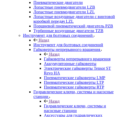
Пневматические двигатели
Лопастные пневмодвигатели LZB
Лопастные пневмодвигатели LZL
Лопастные воздушные двигатели с винтовой
коробкой передач LZL
Поршневой пневматический двигатель PZB
Турбинные воздушные двигатели TZB
Инструмент для болтовых соединений
Назад
Инструмент для болтовых соединений
Гайковерты непрерывного вращения
Назад
Гайковерты непрерывного вращения
Аккумуляторные гайковерты
Электрические гайковерты Tensor ST
Revo HA
Пневматические гайковерты LMP
Пневматические гайковерты LTP
Пневматические гайковерты RTP
Гидравлические ключи, системы и насосные
станции
Назад
Гидравлические ключи, системы и
насосные станции
Аксессуары для гидравлических