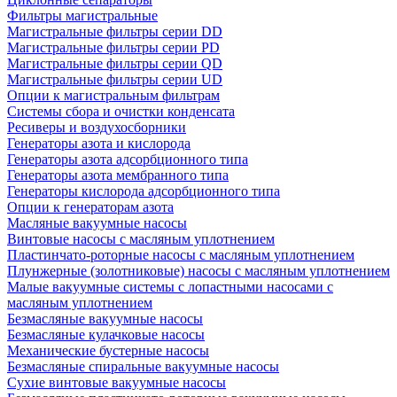
Фильтры магистральные
Магистральные фильтры серии DD
Магистральные фильтры серии PD
Магистральные фильтры серии QD
Магистральные фильтры серии UD
Опции к магистральным фильтрам
Системы сбора и очистки конденсата
Ресиверы и воздухосборники
Генераторы азота и кислорода
Генераторы азота адсорбционного типа
Генераторы азота мембранного типа
Генераторы кислорода адсорбционного типа
Опции к генераторам азота
Масляные вакуумные насосы
Винтовые насосы с масляным уплотнением
Пластинчато-роторные насосы с масляным уплотнением
Плунжерные (золотниковые) насосы с масляным уплотнением
Малые вакуумные системы с лопастными насосами с
масляным уплотнением
Безмасляные вакуумные насосы
Безмасляные кулачковые насосы
Механические бустерные насосы
Безмасляные спиральные вакуумные насосы
Сухие винтовые вакуумные насосы