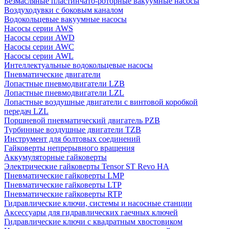
Безмасляные пластинчато-роторные вакуумные насосы
Воздуходувки с боковым каналом
Водокольцевые вакуумные насосы
Насосы серии AWS
Насосы серии AWD
Насосы серии AWC
Насосы серии AWL
Интеллектуальные водокольцевые насосы
Пневматические двигатели
Лопастные пневмодвигатели LZB
Лопастные пневмодвигатели LZL
Лопастные воздушные двигатели с винтовой коробкой
передач LZL
Поршневой пневматический двигатель PZB
Турбинные воздушные двигатели TZB
Инструмент для болтовых соединений
Гайковерты непрерывного вращения
Аккумуляторные гайковерты
Электрические гайковерты Tensor ST Revo HA
Пневматические гайковерты LMP
Пневматические гайковерты LTP
Пневматические гайковерты RTP
Гидравлические ключи, системы и насосные станции
Аксессуары для гидравлических гаечных ключей
Гидравлические ключи с квадратным хвостовиком