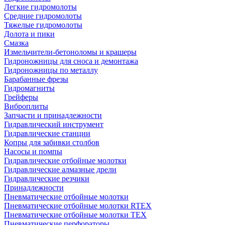
Легкие гидромолоты
Средние гидромолоты
Тяжелые гидромолоты
Долота и пики
Смазка
Измельчители-бетоноломы и крашеры
Гидроножницы для сноса и демонтажа
Гидроножницы по металлу
Барабанные фрезы
Гидромагниты
Грейферы
Виброплиты
Запчасти и принадлежности
Гидравлический инструмент
Гидравлические станции
Копры для забивки столбов
Насосы и помпы
Гидравлические отбойные молотки
Гидравлические алмазные дрели
Гидравлические резчики
Принадлежности
Пневматические отбойные молотки
Пневматические отбойные молотки RTEX
Пневматические отбойные молотки TEX
Пневматические перфораторы