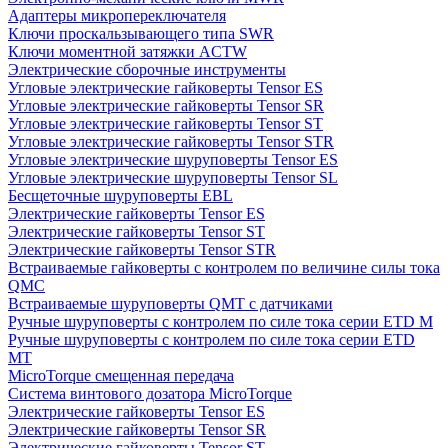
Адаптеры микропереключателя
Ключи проскальзывающего типа SWR
Ключи моментной затяжки ACTW
Электрические сборочные инструменты
Угловые электрические гайковерты Tensor ES
Угловые электрические гайковерты Tensor SR
Угловые электрические гайковерты Tensor ST
Угловые электрические гайковерты Tensor STR
Угловые электрические шуруповерты Tensor ES
Угловые электрические шуруповерты Tensor SL
Бесщеточные шуруповерты EBL
Электрические гайковерты Tensor ES
Электрические гайковерты Tensor ST
Электрические гайковерты Tensor STR
Встраиваемые гайковерты с контролем по величине силы тока
QMC
Встраиваемые шуруповерты QMT с датчиками
Ручные шуруповерты с контролем по силе тока серии ETD M
Ручные шуруповерты с контролем по силе тока серии ETD
MT
MicroTorque смещенная передача
Система винтового дозатора MicroTorque
Электрические гайковерты Tensor ES
Электрические гайковерты Tensor SR
Электрические гайковерты Tensor ST