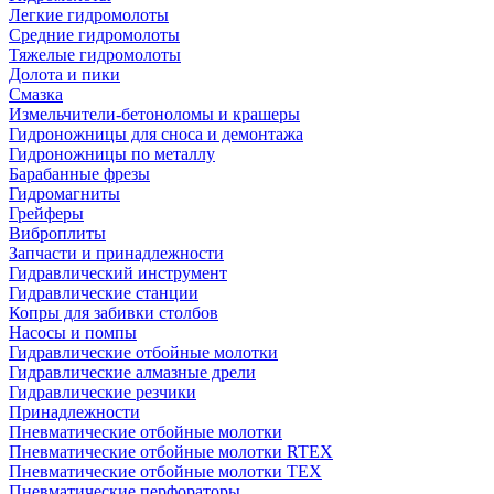
Легкие гидромолоты
Средние гидромолоты
Тяжелые гидромолоты
Долота и пики
Смазка
Измельчители-бетоноломы и крашеры
Гидроножницы для сноса и демонтажа
Гидроножницы по металлу
Барабанные фрезы
Гидромагниты
Грейферы
Виброплиты
Запчасти и принадлежности
Гидравлический инструмент
Гидравлические станции
Копры для забивки столбов
Насосы и помпы
Гидравлические отбойные молотки
Гидравлические алмазные дрели
Гидравлические резчики
Принадлежности
Пневматические отбойные молотки
Пневматические отбойные молотки RTEX
Пневматические отбойные молотки TEX
Пневматические перфораторы