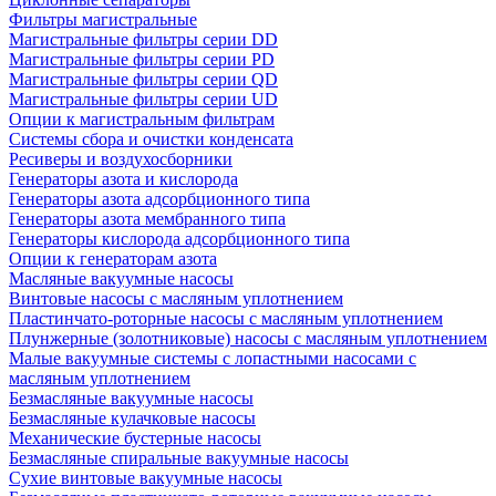
Фильтры магистральные
Магистральные фильтры серии DD
Магистральные фильтры серии PD
Магистральные фильтры серии QD
Магистральные фильтры серии UD
Опции к магистральным фильтрам
Системы сбора и очистки конденсата
Ресиверы и воздухосборники
Генераторы азота и кислорода
Генераторы азота адсорбционного типа
Генераторы азота мембранного типа
Генераторы кислорода адсорбционного типа
Опции к генераторам азота
Масляные вакуумные насосы
Винтовые насосы с масляным уплотнением
Пластинчато-роторные насосы с масляным уплотнением
Плунжерные (золотниковые) насосы с масляным уплотнением
Малые вакуумные системы с лопастными насосами с
масляным уплотнением
Безмасляные вакуумные насосы
Безмасляные кулачковые насосы
Механические бустерные насосы
Безмасляные спиральные вакуумные насосы
Сухие винтовые вакуумные насосы