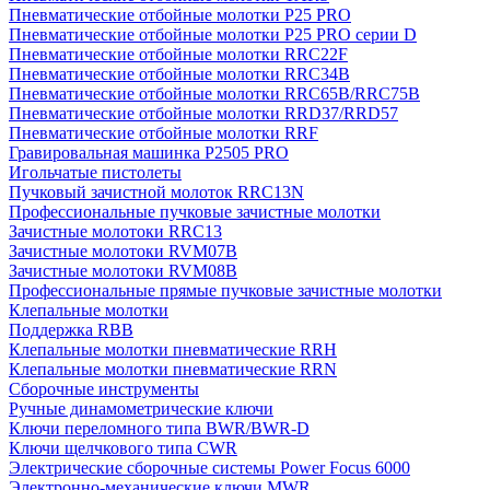
Пневматические отбойные молотки P25 PRO
Пневматические отбойные молотки P25 PRO серии D
Пневматические отбойные молотки RRC22F
Пневматические отбойные молотки RRC34B
Пневматические отбойные молотки RRC65B/RRC75B
Пневматические отбойные молотки RRD37/RRD57
Пневматические отбойные молотки RRF
Гравировальная машинка P2505 PRO
Игольчатые пистолеты
Пучковый зачистной молоток RRC13N
Профессиональные пучковые зачистные молотки
Зачистные молотоки RRC13
Зачистные молотоки RVM07B
Зачистные молотоки RVM08B
Профессиональные прямые пучковые зачистные молотки
Клепальные молотки
Поддержка RBB
Клепальные молотки пневматические RRH
Клепальные молотки пневматические RRN
Сборочные инструменты
Ручные динамометрические ключи
Ключи переломного типа BWR/BWR-D
Ключи щелчкового типа CWR
Электрические сборочные системы Power Focus 6000
Электронно-механические ключи MWR