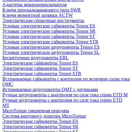
Адаптеры микропереключателя
Ключи проскальзывающего типа SWR
Ключи моментной затяжки ACTW
Электрические сборочные инструменты
Угловые электрические гайковерты Tensor ES
Угловые электрические гайковерты Tensor SR
Угловые электрические гайковерты Tensor ST
Угловые электрические гайковерты Tensor STR
Угловые электрические шуруповерты Tensor ES
Угловые электрические шуруповерты Tensor SL
Бесщеточные шуруповерты EBL
Электрические гайковерты Tensor ES
Электрические гайковерты Tensor ST
Электрические гайковерты Tensor STR
Встраиваемые гайковерты с контролем по величине силы тока
QMC
Встраиваемые шуруповерты QMT с датчиками
Ручные шуруповерты с контролем по силе тока серии ETD M
Ручные шуруповерты с контролем по силе тока серии ETD
MT
MicroTorque смещенная передача
Система винтового дозатора MicroTorque
Электрические гайковерты Tensor ES
Электрические гайковерты Tensor SR
Электрические гайковерты Tensor ST