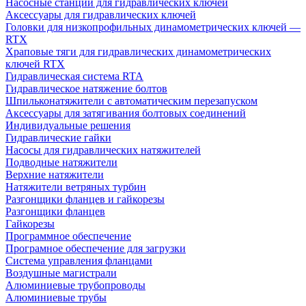
Насосные станции для гидравлических ключей
Аксессуары для гидравлических ключей
Головки для низкопрофильных динамометрических ключей —
RTX
Храповые тяги для гидравлических динамометрических
ключей RTX
Гидравлическая система RTA
Гидравлическое натяжение болтов
Шпильконатяжители с автоматическим перезапуском
Аксессуары для затягивания болтовых соединений
Индивидуальные решения
Гидравлические гайки
Насосы для гидравлических натяжителей
Подводные натяжители
Верхние натяжители
Натяжители ветряных турбин
Разгонщики фланцев и гайкорезы
Разгонщики фланцев
Гайкорезы
Программное обеспечение
Програмное обеспечение для загрузки
Система управления фланцами
Воздушные магистрали
Алюминиевые трубопроводы
Алюминиевые трубы