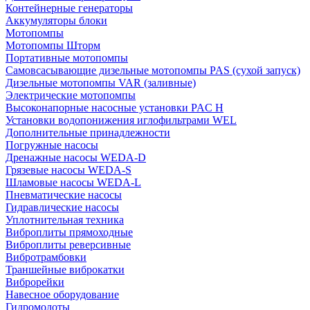
Контейнерные генераторы
Аккумуляторы блоки
Мотопомпы
Мотопомпы Шторм
Портативные мотопомпы
Самовсасывающие дизельные мотопомпы PAS (сухой запуск)
Дизельные мотопомпы VAR (заливные)
Электрические мотопомпы
Высоконапорные насосные установки PAC H
Установки водопонижения иглофильтрами WEL
Дополнительные принадлежности
Погружные насосы
Дренажные насосы WEDA-D
Грязевые насосы WEDA-S
Шламовые насосы WEDA-L
Пневматические насосы
Гидравлические насосы
Уплотнительная техника
Виброплиты прямоходные
Виброплиты реверсивные
Вибротрамбовки
Траншейные виброкатки
Виброрейки
Навесное оборудование
Гидромолоты