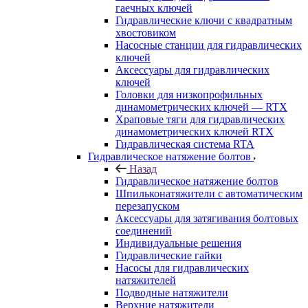
гаечных ключей
Гидравлические ключи с квадратным
хвостовиком
Насосные станции для гидравлических
ключей
Аксессуары для гидравлических
ключей
Головки для низкопрофильных
динамометрических ключей — RTX
Храповые тяги для гидравлических
динамометрических ключей RTX
Гидравлическая система RTA
Гидравлическое натяжение болтов
Назад
Гидравлическое натяжение болтов
Шпильконатяжители с автоматическим
перезапуском
Аксессуары для затягивания болтовых
соединений
Индивидуальные решения
Гидравлические гайки
Насосы для гидравлических
натяжителей
Подводные натяжители
Верхние натяжители