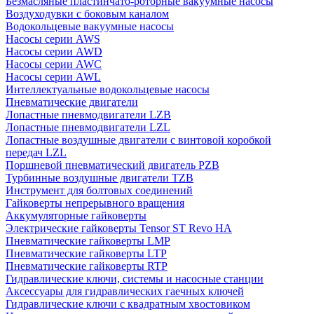
Безмасляные пластинчато-роторные вакуумные насосы
Воздуходувки с боковым каналом
Водокольцевые вакуумные насосы
Насосы серии AWS
Насосы серии AWD
Насосы серии AWC
Насосы серии AWL
Интеллектуальные водокольцевые насосы
Пневматические двигатели
Лопастные пневмодвигатели LZB
Лопастные пневмодвигатели LZL
Лопастные воздушные двигатели с винтовой коробкой
передач LZL
Поршневой пневматический двигатель PZB
Турбинные воздушные двигатели TZB
Инструмент для болтовых соединений
Гайковерты непрерывного вращения
Аккумуляторные гайковерты
Электрические гайковерты Tensor ST Revo HA
Пневматические гайковерты LMP
Пневматические гайковерты LTP
Пневматические гайковерты RTP
Гидравлические ключи, системы и насосные станции
Аксессуары для гидравлических гаечных ключей
Гидравлические ключи с квадратным хвостовиком