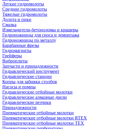
Легкие гидромолоты
Средние гидромолоты
Тяжелые гидромолоты
Долота и пики
Смазка
Измельчители-бетоноломы и крашеры
Гидроножницы для сноса и демонтажа
Гидроножницы по металлу
Барабанные фрезы
Гидромагниты
Грейферы
Виброплиты
Запчасти и принадлежности
Гидравлический инструмент
Гидравлические станции
Копры для забивки столбов
Насосы и помпы
Гидравлические отбойные молотки
Гидравлические алмазные дрели
Гидравлические резчики
Принадлежности
Пневматические отбойные молотки
Пневматические отбойные молотки RTEX
Пневматические отбойные молотки TEX
Пневматические перфораторы