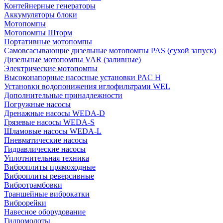
Контейнерные генераторы
Аккумуляторы блоки
Мотопомпы
Мотопомпы Шторм
Портативные мотопомпы
Самовсасывающие дизельные мотопомпы PAS (сухой запуск)
Дизельные мотопомпы VAR (заливные)
Электрические мотопомпы
Высоконапорные насосные установки PAC H
Установки водопонижения иглофильтрами WEL
Дополнительные принадлежности
Погружные насосы
Дренажные насосы WEDA-D
Грязевые насосы WEDA-S
Шламовые насосы WEDA-L
Пневматические насосы
Гидравлические насосы
Уплотнительная техника
Виброплиты прямоходные
Виброплиты реверсивные
Вибротрамбовки
Траншейные виброкатки
Виброрейки
Навесное оборудование
Гидромолоты