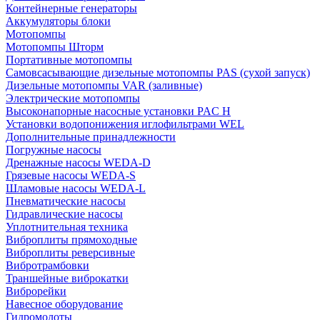
Контейнерные генераторы
Аккумуляторы блоки
Мотопомпы
Мотопомпы Шторм
Портативные мотопомпы
Самовсасывающие дизельные мотопомпы PAS (сухой запуск)
Дизельные мотопомпы VAR (заливные)
Электрические мотопомпы
Высоконапорные насосные установки PAC H
Установки водопонижения иглофильтрами WEL
Дополнительные принадлежности
Погружные насосы
Дренажные насосы WEDA-D
Грязевые насосы WEDA-S
Шламовые насосы WEDA-L
Пневматические насосы
Гидравлические насосы
Уплотнительная техника
Виброплиты прямоходные
Виброплиты реверсивные
Вибротрамбовки
Траншейные виброкатки
Виброрейки
Навесное оборудование
Гидромолоты