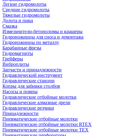
Легкие гидромолоты
Средние гидромолоты
Тяжелые гидромолоты
Долота и пики
Смазка
Измельчители-бетоноломы и крашеры
Гидроножницы для сноса и демонтажа
Гидроножницы по металлу
Барабанные фрезы
Гидромагниты
Грейферы
Виброплиты
Запчасти и принадлежности
Гидравлический инструмент
Гидравлические станции
Копры для забивки столбов
Насосы и помпы
Гидравлические отбойные молотки
Гидравлические алмазные дрели
Гидравлические резчики
Принадлежности
Пневматические отбойные молотки
Пневматические отбойные молотки RTEX
Пневматические отбойные молотки TEX
Пневматические перфораторы