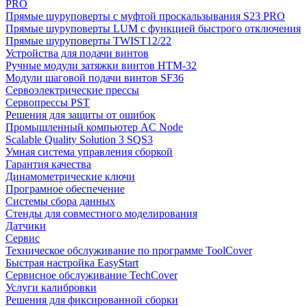
PRO
Прямые шуруповерты с муфтой проскальзывания S23 PRO
Прямые шуруповерты LUM с функцией быстрого отключения
Прямые шуруповерты TWIST12/22
Устройства для подачи винтов
Ручные модули затяжки винтов HTM-32
Модули шаговой подачи винтов SF36
Сервоэлектрические прессы
Сервопрессы PST
Решения для защиты от ошибок
Промышленный компьютер AC Node
Scalable Quality Solution 3 SQS3
Умная система управления сборкой
Гарантия качества
Динамометрические ключи
Програмное обеспечение
Системы сбора данных
Стенды для совместного моделирования
Датчики
Сервис
Техническое обслуживание по программе ToolCover
Быстрая настройка EasyStart
Cервисное обслуживание TechCover
Услуги калибровки
Решения для фиксированной сборки