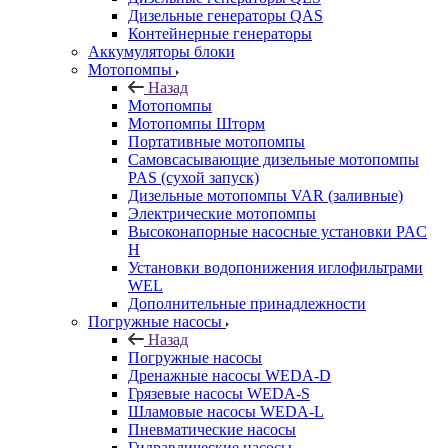
Дизельные генераторы QAS
Контейнерные генераторы
Аккумуляторы блоки
Мотопомпы
Назад
Мотопомпы
Мотопомпы Шторм
Портативные мотопомпы
Самовсасывающие дизельные мотопомпы
PAS (сухой запуск)
Дизельные мотопомпы VAR (заливные)
Электрические мотопомпы
Высоконапорные насосные установки PAC
H
Установки водопонижения иглофильтрами
WEL
Дополнительные принадлежности
Погружные насосы
Назад
Погружные насосы
Дренажные насосы WEDA-D
Грязевые насосы WEDA-S
Шламовые насосы WEDA-L
Пневматические насосы
Гидравлические насосы