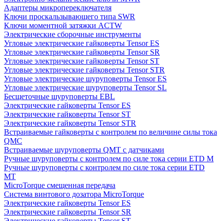
Адаптеры микропереключателя
Ключи проскальзывающего типа SWR
Ключи моментной затяжки ACTW
Электрические сборочные инструменты
Угловые электрические гайковерты Tensor ES
Угловые электрические гайковерты Tensor SR
Угловые электрические гайковерты Tensor ST
Угловые электрические гайковерты Tensor STR
Угловые электрические шуруповерты Tensor ES
Угловые электрические шуруповерты Tensor SL
Бесщеточные шуруповерты EBL
Электрические гайковерты Tensor ES
Электрические гайковерты Tensor ST
Электрические гайковерты Tensor STR
Встраиваемые гайковерты с контролем по величине силы тока
QMC
Встраиваемые шуруповерты QMT с датчиками
Ручные шуруповерты с контролем по силе тока серии ETD M
Ручные шуруповерты с контролем по силе тока серии ETD
MT
MicroTorque смещенная передача
Система винтового дозатора MicroTorque
Электрические гайковерты Tensor ES
Электрические гайковерты Tensor SR
Электрические гайковерты Tensor ST