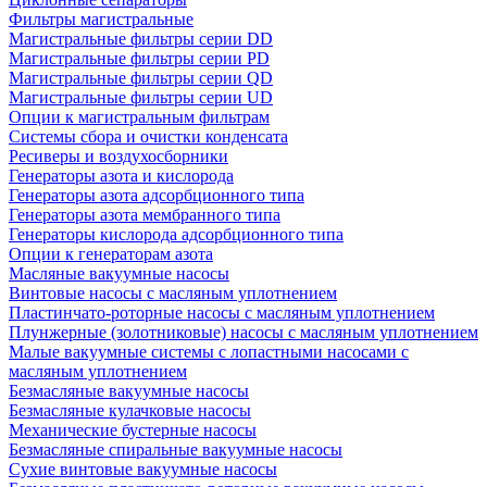
Фильтры магистральные
Магистральные фильтры серии DD
Магистральные фильтры серии PD
Магистральные фильтры серии QD
Магистральные фильтры серии UD
Опции к магистральным фильтрам
Системы сбора и очистки конденсата
Ресиверы и воздухосборники
Генераторы азота и кислорода
Генераторы азота адсорбционного типа
Генераторы азота мембранного типа
Генераторы кислорода адсорбционного типа
Опции к генераторам азота
Масляные вакуумные насосы
Винтовые насосы с масляным уплотнением
Пластинчато-роторные насосы с масляным уплотнением
Плунжерные (золотниковые) насосы с масляным уплотнением
Малые вакуумные системы с лопастными насосами с
масляным уплотнением
Безмасляные вакуумные насосы
Безмасляные кулачковые насосы
Механические бустерные насосы
Безмасляные спиральные вакуумные насосы
Сухие винтовые вакуумные насосы