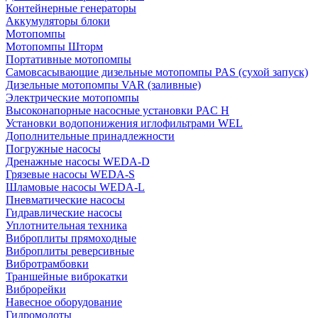
Контейнерные генераторы
Аккумуляторы блоки
Мотопомпы
Мотопомпы Шторм
Портативные мотопомпы
Самовсасывающие дизельные мотопомпы PAS (сухой запуск)
Дизельные мотопомпы VAR (заливные)
Электрические мотопомпы
Высоконапорные насосные установки PAC H
Установки водопонижения иглофильтрами WEL
Дополнительные принадлежности
Погружные насосы
Дренажные насосы WEDA-D
Грязевые насосы WEDA-S
Шламовые насосы WEDA-L
Пневматические насосы
Гидравлические насосы
Уплотнительная техника
Виброплиты прямоходные
Виброплиты реверсивные
Вибротрамбовки
Траншейные виброкатки
Виброрейки
Навесное оборудование
Гидромолоты