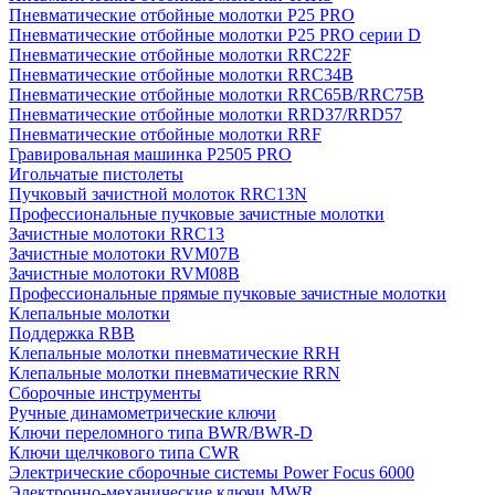
Пневматические отбойные молотки P25 PRO
Пневматические отбойные молотки P25 PRO серии D
Пневматические отбойные молотки RRC22F
Пневматические отбойные молотки RRC34B
Пневматические отбойные молотки RRC65B/RRC75B
Пневматические отбойные молотки RRD37/RRD57
Пневматические отбойные молотки RRF
Гравировальная машинка P2505 PRO
Игольчатые пистолеты
Пучковый зачистной молоток RRC13N
Профессиональные пучковые зачистные молотки
Зачистные молотоки RRC13
Зачистные молотоки RVM07B
Зачистные молотоки RVM08B
Профессиональные прямые пучковые зачистные молотки
Клепальные молотки
Поддержка RBB
Клепальные молотки пневматические RRH
Клепальные молотки пневматические RRN
Сборочные инструменты
Ручные динамометрические ключи
Ключи переломного типа BWR/BWR-D
Ключи щелчкового типа CWR
Электрические сборочные системы Power Focus 6000
Электронно-механические ключи MWR