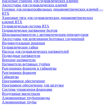
Насосные станции для гидравлических ключей
Аксессуары для гидравлических ключей
Головки для низкопрофильных динамометрических ключей —
RTX
Храповые тяги для гидравлических динамометрических
ключей RTX
Гидравлическая система RTA
Гидравлическое натяжение болтов
Шпильконатяжители с автоматическим перезапуском
Аксессуары для затягивания болтовых соединений
Индивидуальные решения
Гидравлические гайки
Насосы для гидравлических натяжителей
Подводные натяжители
Верхние натяжители
Натяжители ветряных турбин
Разгонщики фланцев и гайкорезы
Разгонщики фланцев
Гайкорезы
Программное обеспечение
Програмное обеспечение для загрузки
Система управления фланцами
Воздушные магистрали
Алюминиевые трубопроводы
Алюминиевые трубы