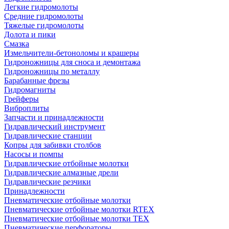
Легкие гидромолоты
Средние гидромолоты
Тяжелые гидромолоты
Долота и пики
Смазка
Измельчители-бетоноломы и крашеры
Гидроножницы для сноса и демонтажа
Гидроножницы по металлу
Барабанные фрезы
Гидромагниты
Грейферы
Виброплиты
Запчасти и принадлежности
Гидравлический инструмент
Гидравлические станции
Копры для забивки столбов
Насосы и помпы
Гидравлические отбойные молотки
Гидравлические алмазные дрели
Гидравлические резчики
Принадлежности
Пневматические отбойные молотки
Пневматические отбойные молотки RTEX
Пневматические отбойные молотки TEX
Пневматические перфораторы