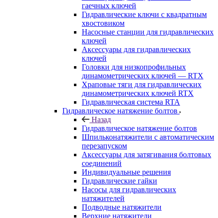
гаечных ключей
Гидравлические ключи с квадратным
хвостовиком
Насосные станции для гидравлических
ключей
Аксессуары для гидравлических
ключей
Головки для низкопрофильных
динамометрических ключей — RTX
Храповые тяги для гидравлических
динамометрических ключей RTX
Гидравлическая система RTA
Гидравлическое натяжение болтов
Назад
Гидравлическое натяжение болтов
Шпильконатяжители с автоматическим
перезапуском
Аксессуары для затягивания болтовых
соединений
Индивидуальные решения
Гидравлические гайки
Насосы для гидравлических
натяжителей
Подводные натяжители
Верхние натяжители