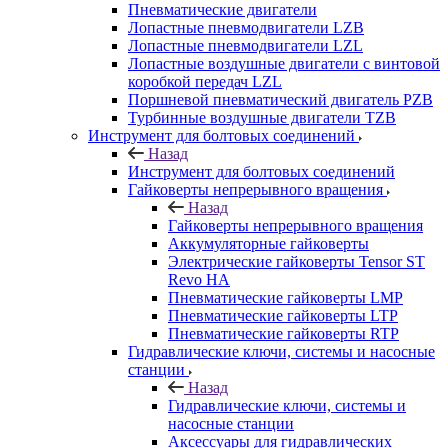
Пневматические двигатели
Лопастные пневмодвигатели LZB
Лопастные пневмодвигатели LZL
Лопастные воздушные двигатели с винтовой
коробкой передач LZL
Поршневой пневматический двигатель PZB
Турбинные воздушные двигатели TZB
Инструмент для болтовых соединений
Назад
Инструмент для болтовых соединений
Гайковерты непрерывного вращения
Назад
Гайковерты непрерывного вращения
Аккумуляторные гайковерты
Электрические гайковерты Tensor ST
Revo HA
Пневматические гайковерты LMP
Пневматические гайковерты LTP
Пневматические гайковерты RTP
Гидравлические ключи, системы и насосные
станции
Назад
Гидравлические ключи, системы и
насосные станции
Аксессуары для гидравлических