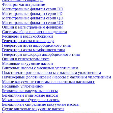
Фильтры магистральные
Магистральные фильтры серии DD
Магистральные фильтры серии PD
Магистральные фильтры серии QD
Магистральные фильтры серии UD
Опции к магистральным фильтрам
Системы сбора и очистки конденсата
Ресиверы и воздухосборники
Генераторы азота и кислорода
Генераторы азота адсорбционного типа
Генераторы азота мембранного типа
Генераторы кислорода адсорбционного типа
Опции к генераторам азота
Масляные вакуумные насосы
Винтовые насосы с масляным уплотнением
Пластинчато-роторные насосы с масляным уплотнением
Плунжерные (золотниковые) насосы с масляным уплотнением
Малые вакуумные системы с лопастными насосами с
масляным уплотнением
Безмасляные вакуумные насосы
Безмасляные кулачковые насосы
Механические бустерные насосы
Безмасляные спиральные вакуумные насосы
Сухие винтовые вакуумные насосы