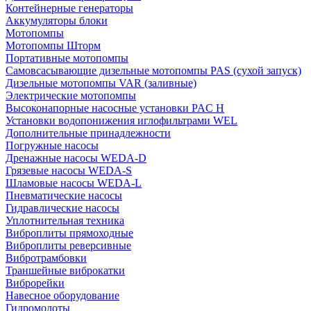
Контейнерные генераторы
Аккумуляторы блоки
Мотопомпы
Мотопомпы Шторм
Портативные мотопомпы
Самовсасывающие дизельные мотопомпы PAS (сухой запуск)
Дизельные мотопомпы VAR (заливные)
Электрические мотопомпы
Высоконапорные насосные установки PAC H
Установки водопонижения иглофильтрами WEL
Дополнительные принадлежности
Погружные насосы
Дренажные насосы WEDA-D
Грязевые насосы WEDA-S
Шламовые насосы WEDA-L
Пневматические насосы
Гидравлические насосы
Уплотнительная техника
Виброплиты прямоходные
Виброплиты реверсивные
Вибротрамбовки
Траншейные виброкатки
Виброрейки
Навесное оборудование
Гидромолоты