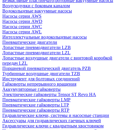
Безмасляные пластинчато-роторные вакуумные насосы
Воздуходувки с боковым каналом
Водокольцевые вакуумные насосы
Насосы серии AWS
Насосы серии AWD
Насосы серии AWC
Насосы серии AWL
Интеллектуальные водокольцевые насосы
Пневматические двигатели
Лопастные пневмодвигатели LZB
Лопастные пневмодвигатели LZL
Лопастные воздушные двигатели с винтовой коробкой
передач LZL
Поршневой пневматический двигатель PZB
Турбинные воздушные двигатели TZB
Инструмент для болтовых соединений
Гайковерты непрерывного вращения
Аккумуляторные гайковерты
Электрические гайковерты Tensor ST Revo HA
Пневматические гайковерты LMP
Пневматические гайковерты LTP
Пневматические гайковерты RTP
Гидравлические ключи, системы и насосные станции
Аксессуары для гидравлических гаечных ключей
Гидравлические ключи с квадратным хвостовиком