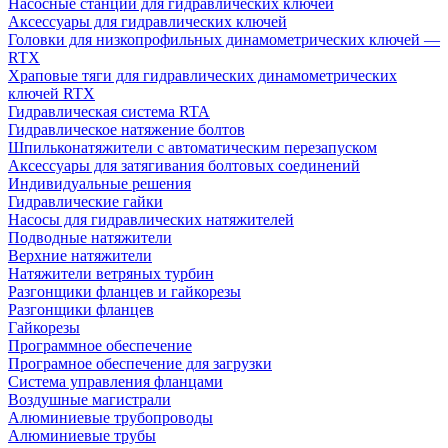
Насосные станции для гидравлических ключей
Аксессуары для гидравлических ключей
Головки для низкопрофильных динамометрических ключей —
RTX
Храповые тяги для гидравлических динамометрических
ключей RTX
Гидравлическая система RTA
Гидравлическое натяжение болтов
Шпильконатяжители с автоматическим перезапуском
Аксессуары для затягивания болтовых соединений
Индивидуальные решения
Гидравлические гайки
Насосы для гидравлических натяжителей
Подводные натяжители
Верхние натяжители
Натяжители ветряных турбин
Разгонщики фланцев и гайкорезы
Разгонщики фланцев
Гайкорезы
Программное обеспечение
Програмное обеспечение для загрузки
Система управления фланцами
Воздушные магистрали
Алюминиевые трубопроводы
Алюминиевые трубы