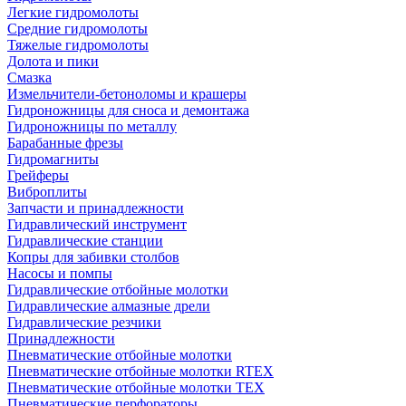
Легкие гидромолоты
Средние гидромолоты
Тяжелые гидромолоты
Долота и пики
Смазка
Измельчители-бетоноломы и крашеры
Гидроножницы для сноса и демонтажа
Гидроножницы по металлу
Барабанные фрезы
Гидромагниты
Грейферы
Виброплиты
Запчасти и принадлежности
Гидравлический инструмент
Гидравлические станции
Копры для забивки столбов
Насосы и помпы
Гидравлические отбойные молотки
Гидравлические алмазные дрели
Гидравлические резчики
Принадлежности
Пневматические отбойные молотки
Пневматические отбойные молотки RTEX
Пневматические отбойные молотки TEX
Пневматические перфораторы