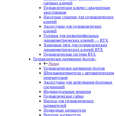
гаечных ключей
Гидравлические ключи с квадратным
хвостовиком
Насосные станции для гидравлических
ключей
Аксессуары для гидравлических
ключей
Головки для низкопрофильных
динамометрических ключей — RTX
Храповые тяги для гидравлических
динамометрических ключей RTX
Гидравлическая система RTA
Гидравлическое натяжение болтов
Назад
Гидравлическое натяжение болтов
Шпильконатяжители с автоматическим
перезапуском
Аксессуары для затягивания болтовых
соединений
Индивидуальные решения
Гидравлические гайки
Насосы для гидравлических
натяжителей
Подводные натяжители
Верхние натяжители