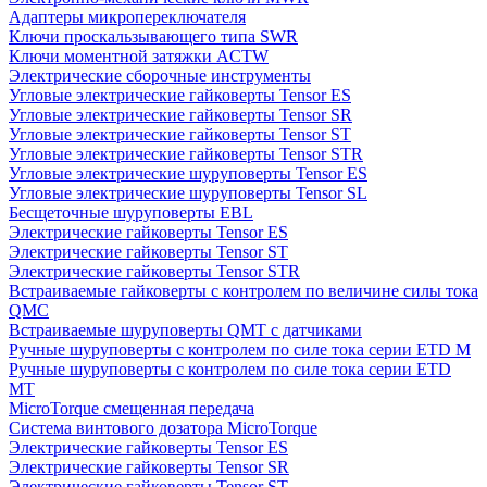
Адаптеры микропереключателя
Ключи проскальзывающего типа SWR
Ключи моментной затяжки ACTW
Электрические сборочные инструменты
Угловые электрические гайковерты Tensor ES
Угловые электрические гайковерты Tensor SR
Угловые электрические гайковерты Tensor ST
Угловые электрические гайковерты Tensor STR
Угловые электрические шуруповерты Tensor ES
Угловые электрические шуруповерты Tensor SL
Бесщеточные шуруповерты EBL
Электрические гайковерты Tensor ES
Электрические гайковерты Tensor ST
Электрические гайковерты Tensor STR
Встраиваемые гайковерты с контролем по величине силы тока
QMC
Встраиваемые шуруповерты QMT с датчиками
Ручные шуруповерты с контролем по силе тока серии ETD M
Ручные шуруповерты с контролем по силе тока серии ETD
MT
MicroTorque смещенная передача
Система винтового дозатора MicroTorque
Электрические гайковерты Tensor ES
Электрические гайковерты Tensor SR
Электрические гайковерты Tensor ST