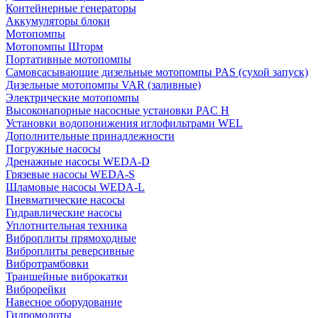
Контейнерные генераторы
Аккумуляторы блоки
Мотопомпы
Мотопомпы Шторм
Портативные мотопомпы
Самовсасывающие дизельные мотопомпы PAS (сухой запуск)
Дизельные мотопомпы VAR (заливные)
Электрические мотопомпы
Высоконапорные насосные установки PAC H
Установки водопонижения иглофильтрами WEL
Дополнительные принадлежности
Погружные насосы
Дренажные насосы WEDA-D
Грязевые насосы WEDA-S
Шламовые насосы WEDA-L
Пневматические насосы
Гидравлические насосы
Уплотнительная техника
Виброплиты прямоходные
Виброплиты реверсивные
Вибротрамбовки
Траншейные виброкатки
Виброрейки
Навесное оборудование
Гидромолоты