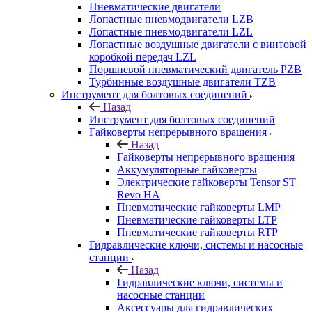
Пневматические двигатели
Лопастные пневмодвигатели LZB
Лопастные пневмодвигатели LZL
Лопастные воздушные двигатели с винтовой
коробкой передач LZL
Поршневой пневматический двигатель PZB
Турбинные воздушные двигатели TZB
Инструмент для болтовых соединений
Назад
Инструмент для болтовых соединений
Гайковерты непрерывного вращения
Назад
Гайковерты непрерывного вращения
Аккумуляторные гайковерты
Электрические гайковерты Tensor ST
Revo HA
Пневматические гайковерты LMP
Пневматические гайковерты LTP
Пневматические гайковерты RTP
Гидравлические ключи, системы и насосные
станции
Назад
Гидравлические ключи, системы и
насосные станции
Аксессуары для гидравлических