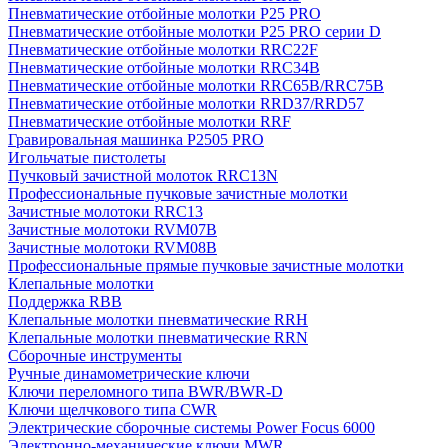
Пневматические отбойные молотки P25 PRO
Пневматические отбойные молотки P25 PRO серии D
Пневматические отбойные молотки RRC22F
Пневматические отбойные молотки RRC34B
Пневматические отбойные молотки RRC65B/RRC75B
Пневматические отбойные молотки RRD37/RRD57
Пневматические отбойные молотки RRF
Гравировальная машинка P2505 PRO
Игольчатые пистолеты
Пучковый зачистной молоток RRC13N
Профессиональные пучковые зачистные молотки
Зачистные молотоки RRC13
Зачистные молотоки RVM07B
Зачистные молотоки RVM08B
Профессиональные прямые пучковые зачистные молотки
Клепальные молотки
Поддержка RBB
Клепальные молотки пневматические RRH
Клепальные молотки пневматические RRN
Сборочные инструменты
Ручные динамометрические ключи
Ключи переломного типа BWR/BWR-D
Ключи щелчкового типа CWR
Электрические сборочные системы Power Focus 6000
Электронно-механические ключи MWR