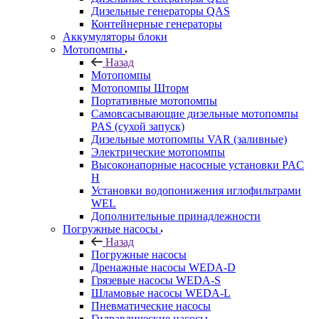
Дизельные генераторы QAS
Контейнерные генераторы
Аккумуляторы блоки
Мотопомпы
Назад
Мотопомпы
Мотопомпы Шторм
Портативные мотопомпы
Самовсасывающие дизельные мотопомпы
PAS (сухой запуск)
Дизельные мотопомпы VAR (заливные)
Электрические мотопомпы
Высоконапорные насосные установки PAC
H
Установки водопонижения иглофильтрами
WEL
Дополнительные принадлежности
Погружные насосы
Назад
Погружные насосы
Дренажные насосы WEDA-D
Грязевые насосы WEDA-S
Шламовые насосы WEDA-L
Пневматические насосы
Гидравлические насосы