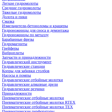
Легкие гидромолоты
Средние гидромолоты
Тяжелые гидромолоты
Долота и пики
Смазка
Измельчители-бетоноломы и крашеры
Гидроножницы для сноса и демонтажа
Гидроножницы по металлу
Барабанные фрезы
Гидромагниты
Грейферы
Виброплиты
Запчасти и принадлежности
Гидравлический инструмент
Гидравлические станции
Копры для забивки столбов
Насосы и помпы
Гидравлические отбойные молотки
Гидравлические алмазные дрели
Гидравлические резчики
Принадлежности
Пневматические отбойные молотки
Пневматические отбойные молотки RTEX
Пневматические отбойные молотки TEX
Пневматические перфораторы