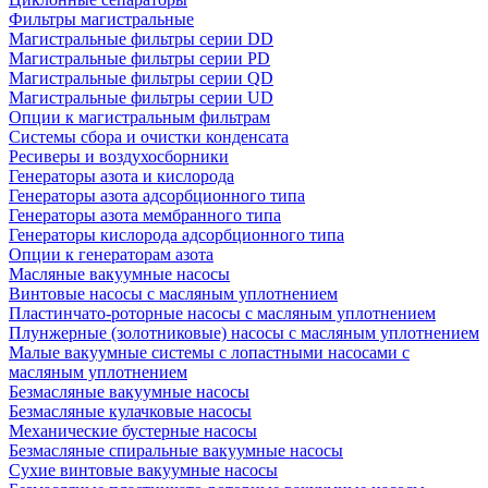
Фильтры магистральные
Магистральные фильтры серии DD
Магистральные фильтры серии PD
Магистральные фильтры серии QD
Магистральные фильтры серии UD
Опции к магистральным фильтрам
Системы сбора и очистки конденсата
Ресиверы и воздухосборники
Генераторы азота и кислорода
Генераторы азота адсорбционного типа
Генераторы азота мембранного типа
Генераторы кислорода адсорбционного типа
Опции к генераторам азота
Масляные вакуумные насосы
Винтовые насосы с масляным уплотнением
Пластинчато-роторные насосы с масляным уплотнением
Плунжерные (золотниковые) насосы с масляным уплотнением
Малые вакуумные системы с лопастными насосами с
масляным уплотнением
Безмасляные вакуумные насосы
Безмасляные кулачковые насосы
Механические бустерные насосы
Безмасляные спиральные вакуумные насосы
Сухие винтовые вакуумные насосы