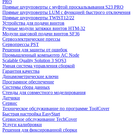
PRO
Прямые шуруповерты с муфтой проскальзывания S23 PRO
Прямые шуруповерты LUM с функцией быстрого отключения
Прямые шуруповерты TWIST12/22
Устройства для подачи винтов
Ручные модули затяжки винтов HTM-32
Модули шаговой подачи винтов SF36
Сервоэлектрические прессы
Сервопрессы PST
Решения для защиты от ошибок
Промышленный компьютер AC Node
Scalable Quality Solution 3 SQS3
Умная система управления сборкой
Гарантия качества
Динамометрические ключи
Програмное обеспечение
Системы сбора данных
Стенды для совместного моделирования
Датчики
Сервис
Техническое обслуживание по программе ToolCover
Быстрая настройка EasyStart
Cервисное обслуживание TechCover
Услуги калибровки
Решения для фиксированной сборки