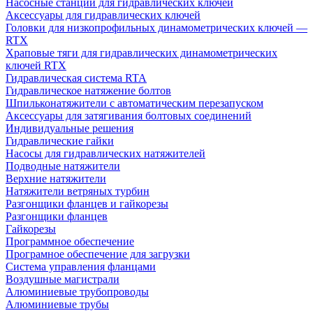
Насосные станции для гидравлических ключей
Аксессуары для гидравлических ключей
Головки для низкопрофильных динамометрических ключей —
RTX
Храповые тяги для гидравлических динамометрических
ключей RTX
Гидравлическая система RTA
Гидравлическое натяжение болтов
Шпильконатяжители с автоматическим перезапуском
Аксессуары для затягивания болтовых соединений
Индивидуальные решения
Гидравлические гайки
Насосы для гидравлических натяжителей
Подводные натяжители
Верхние натяжители
Натяжители ветряных турбин
Разгонщики фланцев и гайкорезы
Разгонщики фланцев
Гайкорезы
Программное обеспечение
Програмное обеспечение для загрузки
Система управления фланцами
Воздушные магистрали
Алюминиевые трубопроводы
Алюминиевые трубы