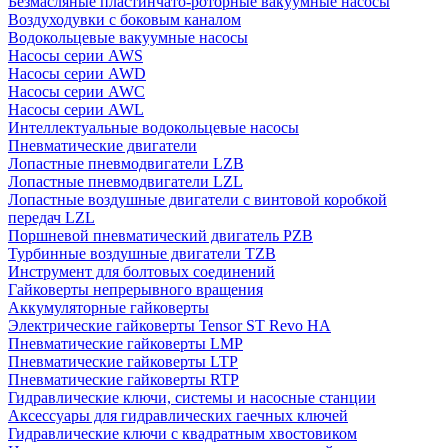
Безмасляные пластинчато-роторные вакуумные насосы
Воздуходувки с боковым каналом
Водокольцевые вакуумные насосы
Насосы серии AWS
Насосы серии AWD
Насосы серии AWC
Насосы серии AWL
Интеллектуальные водокольцевые насосы
Пневматические двигатели
Лопастные пневмодвигатели LZB
Лопастные пневмодвигатели LZL
Лопастные воздушные двигатели с винтовой коробкой
передач LZL
Поршневой пневматический двигатель PZB
Турбинные воздушные двигатели TZB
Инструмент для болтовых соединений
Гайковерты непрерывного вращения
Аккумуляторные гайковерты
Электрические гайковерты Tensor ST Revo HA
Пневматические гайковерты LMP
Пневматические гайковерты LTP
Пневматические гайковерты RTP
Гидравлические ключи, системы и насосные станции
Аксессуары для гидравлических гаечных ключей
Гидравлические ключи с квадратным хвостовиком