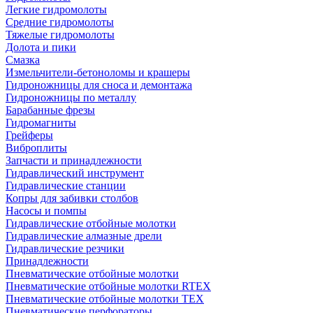
Легкие гидромолоты
Средние гидромолоты
Тяжелые гидромолоты
Долота и пики
Смазка
Измельчители-бетоноломы и крашеры
Гидроножницы для сноса и демонтажа
Гидроножницы по металлу
Барабанные фрезы
Гидромагниты
Грейферы
Виброплиты
Запчасти и принадлежности
Гидравлический инструмент
Гидравлические станции
Копры для забивки столбов
Насосы и помпы
Гидравлические отбойные молотки
Гидравлические алмазные дрели
Гидравлические резчики
Принадлежности
Пневматические отбойные молотки
Пневматические отбойные молотки RTEX
Пневматические отбойные молотки TEX
Пневматические перфораторы