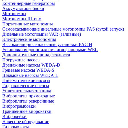
Контейнерные генераторы
Аккумуляторы блоки
Мотопомпы
Мотопомпы Шторм
Портативные мотопомпы
Самовсасывающие дизельные мотопомпы PAS (сухой запуск)
Дизельные мотопомпы VAR (заливные)
Электрические мотопомпы
Высоконапорные насосные установки PAC H
Установки водопонижения иглофильтрами WEL
Дополнительные принадлежности
Погружные насосы
Дренажные насосы WEDA-D
Грязевые насосы WEDA-S
Шламовые насосы WEDA-L
Пневматические насосы
Гидравлические насосы
Уплотнительная техника
Виброплиты прямоходные
Виброплиты реверсивные
Вибротрамбовки
Траншейные виброкатки
Виброрейки
Навесное оборудование
Гидромолоты