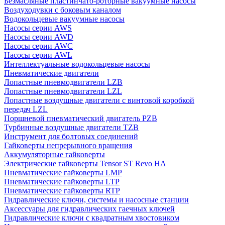
Безмасляные пластинчато-роторные вакуумные насосы
Воздуходувки с боковым каналом
Водокольцевые вакуумные насосы
Насосы серии AWS
Насосы серии AWD
Насосы серии AWC
Насосы серии AWL
Интеллектуальные водокольцевые насосы
Пневматические двигатели
Лопастные пневмодвигатели LZB
Лопастные пневмодвигатели LZL
Лопастные воздушные двигатели с винтовой коробкой
передач LZL
Поршневой пневматический двигатель PZB
Турбинные воздушные двигатели TZB
Инструмент для болтовых соединений
Гайковерты непрерывного вращения
Аккумуляторные гайковерты
Электрические гайковерты Tensor ST Revo HA
Пневматические гайковерты LMP
Пневматические гайковерты LTP
Пневматические гайковерты RTP
Гидравлические ключи, системы и насосные станции
Аксессуары для гидравлических гаечных ключей
Гидравлические ключи с квадратным хвостовиком