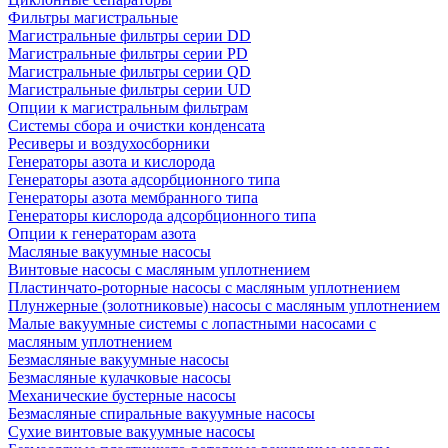
Фильтры магистральные
Магистральные фильтры серии DD
Магистральные фильтры серии PD
Магистральные фильтры серии QD
Магистральные фильтры серии UD
Опции к магистральным фильтрам
Системы сбора и очистки конденсата
Ресиверы и воздухосборники
Генераторы азота и кислорода
Генераторы азота адсорбционного типа
Генераторы азота мембранного типа
Генераторы кислорода адсорбционного типа
Опции к генераторам азота
Масляные вакуумные насосы
Винтовые насосы с масляным уплотнением
Пластинчато-роторные насосы с масляным уплотнением
Плунжерные (золотниковые) насосы с масляным уплотнением
Малые вакуумные системы с лопастными насосами с
масляным уплотнением
Безмасляные вакуумные насосы
Безмасляные кулачковые насосы
Механические бустерные насосы
Безмасляные спиральные вакуумные насосы
Сухие винтовые вакуумные насосы