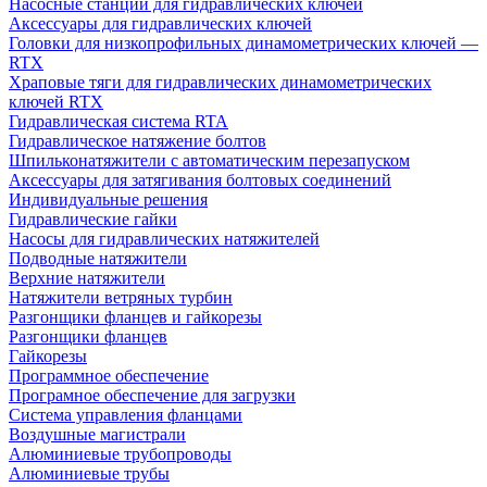
Насосные станции для гидравлических ключей
Аксессуары для гидравлических ключей
Головки для низкопрофильных динамометрических ключей —
RTX
Храповые тяги для гидравлических динамометрических
ключей RTX
Гидравлическая система RTA
Гидравлическое натяжение болтов
Шпильконатяжители с автоматическим перезапуском
Аксессуары для затягивания болтовых соединений
Индивидуальные решения
Гидравлические гайки
Насосы для гидравлических натяжителей
Подводные натяжители
Верхние натяжители
Натяжители ветряных турбин
Разгонщики фланцев и гайкорезы
Разгонщики фланцев
Гайкорезы
Программное обеспечение
Програмное обеспечение для загрузки
Система управления фланцами
Воздушные магистрали
Алюминиевые трубопроводы
Алюминиевые трубы