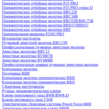
Пневматические отбойные молотки P25 PRO
Пневматические отбойные молотки P25 PRO серии D
Пневматические отбойные молотки RRC22F
Пневматические отбойные молотки RRC34B
Пневматические отбойные молотки RRC65B/RRC75B
Пневматические отбойные молотки RRD37/RRD57
Пневматические отбойные молотки RRF
Гравировальная машинка P2505 PRO
Игольчатые пистолеты
Пучковый зачистной молоток RRC13N
Профессиональные пучковые зачистные молотки
Зачистные молотоки RRC13
Зачистные молотоки RVM07B
Зачистные молотоки RVM08B
Профессиональные прямые пучковые зачистные молотки
Клепальные молотки
Поддержка RBB
Клепальные молотки пневматические RRH
Клепальные молотки пневматические RRN
Сборочные инструменты
Ручные динамометрические ключи
Ключи переломного типа BWR/BWR-D
Ключи щелчкового типа CWR
Электрические сборочные системы Power Focus 6000
Электронно-механические ключи MWR