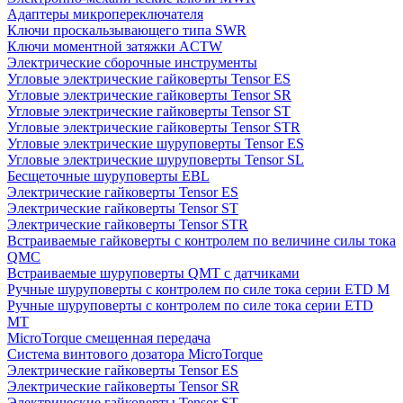
Адаптеры микропереключателя
Ключи проскальзывающего типа SWR
Ключи моментной затяжки ACTW
Электрические сборочные инструменты
Угловые электрические гайковерты Tensor ES
Угловые электрические гайковерты Tensor SR
Угловые электрические гайковерты Tensor ST
Угловые электрические гайковерты Tensor STR
Угловые электрические шуруповерты Tensor ES
Угловые электрические шуруповерты Tensor SL
Бесщеточные шуруповерты EBL
Электрические гайковерты Tensor ES
Электрические гайковерты Tensor ST
Электрические гайковерты Tensor STR
Встраиваемые гайковерты с контролем по величине силы тока
QMC
Встраиваемые шуруповерты QMT с датчиками
Ручные шуруповерты с контролем по силе тока серии ETD M
Ручные шуруповерты с контролем по силе тока серии ETD
MT
MicroTorque смещенная передача
Система винтового дозатора MicroTorque
Электрические гайковерты Tensor ES
Электрические гайковерты Tensor SR
Электрические гайковерты Tensor ST