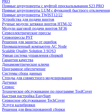
PRO
Прямые шуруповерты с муфтой проскальзывания S23 PRO
Прямые шуруповерты LUM с функцией быстрого отключения
Прямые шуруповерты TWIST12/22
Устройства для подачи винтов
Ручные модули затяжки винтов HTM-32
Модули шаговой подачи винтов SF36
Сервоэлектрические прессы
Сервопрессы PST
Решения для защиты от ошибок
Промышленный компьютер AC Node
Scalable Quality Solution 3 SQS3
Умная система управления сборкой
Гарантия качества
Динамометрические ключи
Програмное обеспечение
Системы сбора данных
Стенды для совместного моделирования
Датчики
Сервис
Техническое обслуживание по программе ToolCover
Быстрая настройка EasyStart
Cервисное обслуживание TechCover
Услуги калибровки
Решения для фиксированной сборки