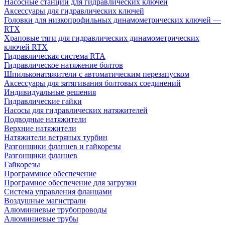
Насосные станции для гидравлических ключей
Аксессуары для гидравлических ключей
Головки для низкопрофильных динамометрических ключей —
RTX
Храповые тяги для гидравлических динамометрических
ключей RTX
Гидравлическая система RTA
Гидравлическое натяжение болтов
Шпильконатяжители с автоматическим перезапуском
Аксессуары для затягивания болтовых соединений
Индивидуальные решения
Гидравлические гайки
Насосы для гидравлических натяжителей
Подводные натяжители
Верхние натяжители
Натяжители ветряных турбин
Разгонщики фланцев и гайкорезы
Разгонщики фланцев
Гайкорезы
Программное обеспечение
Програмное обеспечение для загрузки
Система управления фланцами
Воздушные магистрали
Алюминиевые трубопроводы
Алюминиевые трубы