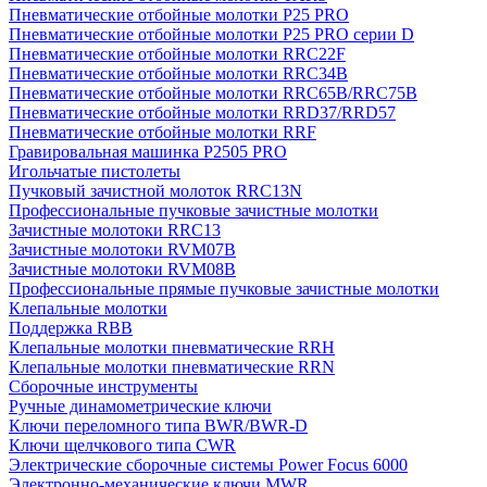
Пневматические отбойные молотки P25 PRO
Пневматические отбойные молотки P25 PRO серии D
Пневматические отбойные молотки RRC22F
Пневматические отбойные молотки RRC34B
Пневматические отбойные молотки RRC65B/RRC75B
Пневматические отбойные молотки RRD37/RRD57
Пневматические отбойные молотки RRF
Гравировальная машинка P2505 PRO
Игольчатые пистолеты
Пучковый зачистной молоток RRC13N
Профессиональные пучковые зачистные молотки
Зачистные молотоки RRC13
Зачистные молотоки RVM07B
Зачистные молотоки RVM08B
Профессиональные прямые пучковые зачистные молотки
Клепальные молотки
Поддержка RBB
Клепальные молотки пневматические RRH
Клепальные молотки пневматические RRN
Сборочные инструменты
Ручные динамометрические ключи
Ключи переломного типа BWR/BWR-D
Ключи щелчкового типа CWR
Электрические сборочные системы Power Focus 6000
Электронно-механические ключи MWR