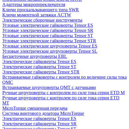
Адаптеры микропереключателя
Ключи проскальзывающего типа SWR
Ключи моментной затяжки ACTW
Электрические сборочные инструменты
Угловые электрические гайковерты Tensor ES
Угловые электрические гайковерты Tensor SR
Угловые электрические гайковерты Tensor ST
Угловые электрические гайковерты Tensor STR
Угловые электрические шуруповерты Tensor ES
Угловые электрические шуруповерты Tensor SL
Бесщеточные шуруповерты EBL
Электрические гайковерты Tensor ES
Электрические гайковерты Tensor ST
Электрические гайковерты Tensor STR
Встраиваемые гайковерты с контролем по величине силы тока
QMC
Встраиваемые шуруповерты QMT с датчиками
Ручные шуруповерты с контролем по силе тока серии ETD M
Ручные шуруповерты с контролем по силе тока серии ETD
MT
MicroTorque смещенная передача
Система винтового дозатора MicroTorque
Электрические гайковерты Tensor ES
Электрические гайковерты Tensor SR
Электрические гайковерты Tensor ST