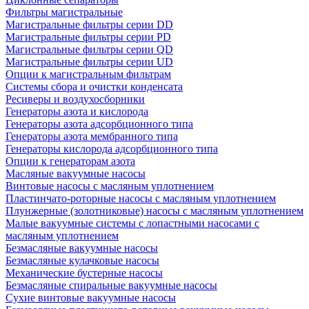
Фильтры магистральные
Магистральные фильтры серии DD
Магистральные фильтры серии PD
Магистральные фильтры серии QD
Магистральные фильтры серии UD
Опции к магистральным фильтрам
Системы сбора и очистки конденсата
Ресиверы и воздухосборники
Генераторы азота и кислорода
Генераторы азота адсорбционного типа
Генераторы азота мембранного типа
Генераторы кислорода адсорбционного типа
Опции к генераторам азота
Масляные вакуумные насосы
Винтовые насосы с масляным уплотнением
Пластинчато-роторные насосы с масляным уплотнением
Плунжерные (золотниковые) насосы с масляным уплотнением
Малые вакуумные системы с лопастными насосами с
масляным уплотнением
Безмасляные вакуумные насосы
Безмасляные кулачковые насосы
Механические бустерные насосы
Безмасляные спиральные вакуумные насосы
Сухие винтовые вакуумные насосы