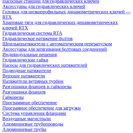
Насосные станции для гидравлических ключей
Аксессуары для гидравлических ключей
Головки для низкопрофильных динамометрических ключей —
RTX
Храповые тяги для гидравлических динамометрических
ключей RTX
Гидравлическая система RTA
Гидравлическое натяжение болтов
Шпильконатяжители с автоматическим перезапуском
Аксессуары для затягивания болтовых соединений
Индивидуальные решения
Гидравлические гайки
Насосы для гидравлических натяжителей
Подводные натяжители
Верхние натяжители
Натяжители ветряных турбин
Разгонщики фланцев и гайкорезы
Разгонщики фланцев
Гайкорезы
Программное обеспечение
Програмное обеспечение для загрузки
Система управления фланцами
Воздушные магистрали
Алюминиевые трубопроводы
Алюминиевые трубы