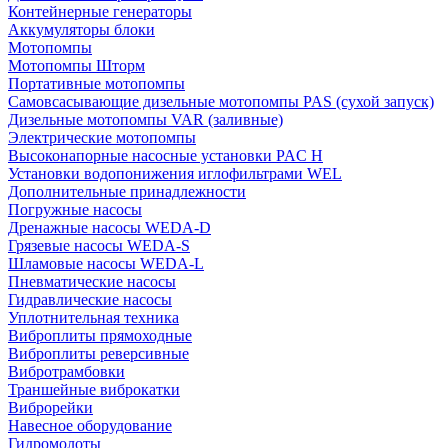
Контейнерные генераторы
Аккумуляторы блоки
Мотопомпы
Мотопомпы Шторм
Портативные мотопомпы
Самовсасывающие дизельные мотопомпы PAS (сухой запуск)
Дизельные мотопомпы VAR (заливные)
Электрические мотопомпы
Высоконапорные насосные установки PAC H
Установки водопонижения иглофильтрами WEL
Дополнительные принадлежности
Погружные насосы
Дренажные насосы WEDA-D
Грязевые насосы WEDA-S
Шламовые насосы WEDA-L
Пневматические насосы
Гидравлические насосы
Уплотнительная техника
Виброплиты прямоходные
Виброплиты реверсивные
Вибротрамбовки
Траншейные виброкатки
Виброрейки
Навесное оборудование
Гидромолоты