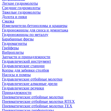
Легкие гидромолоты
Средние гидромолоты
Тяжелые гидромолоты
Долота и пики
Смазка
Измельчители-бетоноломы и крашеры
Гидроножницы для сноса и демонтажа
Гидроножницы по металлу
Барабанные фрезы
Гидромагниты
Грейферы
Виброплиты
Запчасти и принадлежности
Гидравлический инструмент
Гидравлические станции
Копры для забивки столбов
Насосы и помпы
Гидравлические отбойные молотки
Гидравлические алмазные дрели
Гидравлические резчики
Принадлежности
Пневматические отбойные молотки
Пневматические отбойные молотки RTEX
Пневматические отбойные молотки TEX
Пневматические перфораторы