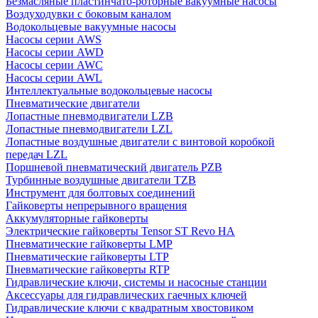
Безмасляные пластинчато-роторные вакуумные насосы
Воздуходувки с боковым каналом
Водокольцевые вакуумные насосы
Насосы серии AWS
Насосы серии AWD
Насосы серии AWC
Насосы серии AWL
Интеллектуальные водокольцевые насосы
Пневматические двигатели
Лопастные пневмодвигатели LZB
Лопастные пневмодвигатели LZL
Лопастные воздушные двигатели с винтовой коробкой
передач LZL
Поршневой пневматический двигатель PZB
Турбинные воздушные двигатели TZB
Инструмент для болтовых соединений
Гайковерты непрерывного вращения
Аккумуляторные гайковерты
Электрические гайковерты Tensor ST Revo HA
Пневматические гайковерты LMP
Пневматические гайковерты LTP
Пневматические гайковерты RTP
Гидравлические ключи, системы и насосные станции
Аксессуары для гидравлических гаечных ключей
Гидравлические ключи с квадратным хвостовиком